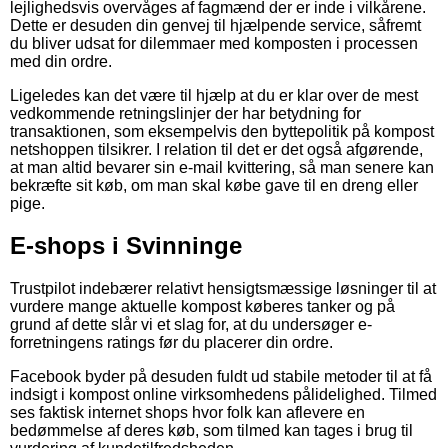
lejlighedsvis overvåges af fagmænd der er inde i vilkårene.
Dette er desuden din genvej til hjælpende service, såfremt
du bliver udsat for dilemmaer med komposten i processen
med din ordre.
Ligeledes kan det være til hjælp at du er klar over de mest
vedkommende retningslinjer der har betydning for
transaktionen, som eksempelvis den byttepolitik på kompost
netshoppen tilsikrer. I relation til det er det også afgørende,
at man altid bevarer sin e-mail kvittering, så man senere kan
bekræfte sit køb, om man skal købe gave til en dreng eller
pige.
E-shops i Svinninge
Trustpilot indebærer relativt hensigtsmæssige løsninger til at
vurdere mange aktuelle kompost køberes tanker og på
grund af dette slår vi et slag for, at du undersøger e-
forretningens ratings før du placerer din ordre.
Facebook byder på desuden fuldt ud stabile metoder til at få
indsigt i kompost online virksomhedens pålidelighed. Tilmed
ses faktisk internet shops hvor folk kan aflevere en
bedømmelse af deres køb, som tilmed kan tages i brug til