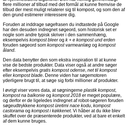
flere millioner af tilbud med det formål at kunne fremvise de
tilbud der mest muligt relaterer sig til kompost, og som den af
den grund estimerer interessere dig.
Foruden at inddrage søgefrasen du indtastede på Google
har den desuden indregnet søgeord, som historisk set er
nogle som andre typisk skriver i den sammenhæng,
eksempelvis
kompost bleer
og
k + e kompost und erden
foruden søgeord som
kompost varmeanlæg
og
kompost
åland
.
Den data benytter den som ekstra inspiration til at kunne
vise de bedste produkter. Data viser også at andre søger
efter eksempelvis
gratis kompost odense
,
net til kompost
eller
kompost blade
. Denne viden har søgemotoren
yderligere brugt til, at søge sig forbi millioner af produkter.
I øvrigt viser vores data, at søgningerne
plastik kompost
,
kompost na balkonie
og
kompost 2018
er meget populære,
og derfor er de ligeledes indregnet af robot-søgeren foruden
søgeudtrykkene
kompost üretimi nace kodu
,
kompost
castorama
og
kompost i køkkenet
. Vi håber at du ikke blev
skuffet over de præsenterede produkter, ved at bare et enkelt
af dem kunne bruges.