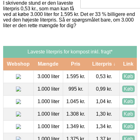
I skrivende stund er den laveste
literpris 0,53 kr., som man kan få
ved at købe 3.000 liter for 1.595 kr. Det er 33 % billigere end
ved den højeste literpris. Så er spørgsmålet bare, om 3.000
liter er den rette mængde for dig?
Laveste literpris for kompost inkl. fragt*
Webshop
Mængde
Pris
Literpris ↓
Link
3.000 liter
1.595 kr.
0,53 kr.
Køb
1.000 liter
995 kr.
0,99 kr.
Køb
1.000 liter
1.045 kr.
1,04 kr.
Køb
1.000 liter
1.308 kr.
1,30 kr.
Køb
1.000 liter
1.349 kr.
1,34 kr.
Køb
1.000 liter
1.375 kr.
1,37 kr.
Køb