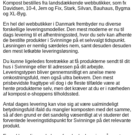
Kompost bestilles fra landsdækkende webbutikker, som fx
Davidsen, 10-4, Jem og Fix, Stark, Silvan, Bauhaus, Bygma
og XL-Byg.
En hel del webbutikker i Danmark frembyder nu diverse
forskellige leveringsmodeller. Den mest moderne er nu til
dags levering til et afhentningssted, hvor du selv kan afhente
de bestilte produkter i Svinninge på et selvvalgt tidspunkt.
Løsningen er nemlig særdeles nem, samt desuden desuden
den mest letkøbte leveringsløsning.
Du kunne ligeledes foretrække at få produkterne sendt til dit
hus i Svinninge eller til adressen på dit arbejde.
Leveringstypen bliver gennemsnitligt en anelse mere
omkostningsfuld, men også ultra bekvem. Den mest
prisbevidste fragttype vil dog i de fleste tilfælde være at
hente produkterne selv, men det kræver at du er i nærheden
af kompost e-shoppens tilholdssted.
Antal dages levering kan vise sig at være ualmindeligt
betydningsfuld ifald du mangler komposten med det samme,
så af den grund er det sandelig væsentligt at vi studerer det
forventede leveringstidspunkt for Svinninge på det relevante
produkt.