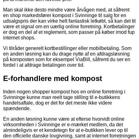
Man skal ikke desto mindre være årvågen med, at såfremt
en shop markedsfører kompost i Svinninge til salg for en
udsalgspris der kan virke helt fantastisk letkøbt, så kan det tit
være et signal om en uærlig online forretning. Kortbetalinger
er dog en del af et reglement, som passer på køber imod fup
internet shops.
Vi tilråder generelt kortbestillinger eller mobilbetaling. Som
en anden løsning kan du drage nytte af en afdragsløsning
på komposten som for eksempel ViaBill, såfremt du ser en
fordel i at afdrage betalingen over tid.
E-forhandlere med kompost
Inden nogen shopper kompost hos en online forretning i
Svinninge kunne man reelt tage stilling til e-butikkens
handelsaftale, dog er det for det meste ikke videre
spændende.
En anden løsning kunne være at efterse hvorvidt online
virksomheden i Svinninge er e-mærket medlem, da det
almindeligvis er et kendetegn for at e-butikken lever op til
den officielle danske lovgivning, samt at internet forretningen