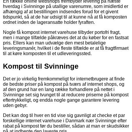
En række online webshops frembyder levering på næste
hverdag i Svinninge på utallige varenumre, som imidlertid er
afhængig af at bestillingen indsendes forud for et givent
tidspunkt, så at de har udsigt til at kunne nå at få komposten
ordnet inden de lageransatte holder fyraften.
Nogle få kompost internet varehuse tilbyder portofri fragt,
men i mange tilfælde påkræves det at du køber for en fastsat
pris. Ellers kan man udvælge den mest betalelige
leveringsmanér, hvilket i de fleste tilfælde er at få fragtfirmaet
til at køre komposten til et udleveringssted.
Kompost til Svinninge
Det er jo virkelig fremkommeligt for internetbrugere at finde
de bedste priser på kompost på tværs af internet shops, og
af den grund har en lang række forhandlere på nettet i
Svinninge set sig tvunget til at reducere priserne på kompost
eftertrykkeligt, og endda nogle gange garantere levering
uden gebyr.
Det kan dog til hver en tid vise sig gavnligt at checke et par
forskellige internet varehuse i Danmark nær Svinninge efter
rabat på kompost før du bestiller, sådan at man er skudsikker
på at indhente den laveste pris.