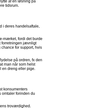
nytte af en løsning på
ere tidsrum.
d i deres handelsaftale,
 e-mærket, fordi det burde
t forretningen jævnligt
 chance for support, hvis
lydelse på ordren, fx den
 at man når som helst
 en dreng eller pige.
post konsumenters
s omtaler forinden du
lens troværdighed.