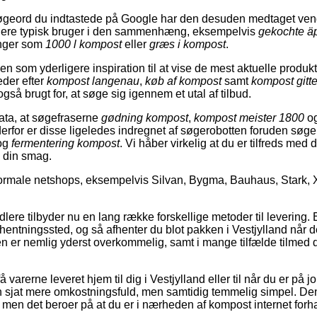
øgeord du indtastede på Google har den desuden medtaget vendi
gere typisk bruger i den sammenhæng, eksempelvis
gekochte ä
inger som
1000 l kompost
eller
græs i kompost
.
n som yderligere inspiration til at vise de mest aktuelle produkt
eder efter
kompost langenau
,
køb af kompost
samt
kompost gitt
gså brugt for, at søge sig igennem et utal af tilbud.
data, at søgefraserne
gødning kompost
,
kompost meister 1800
o
derfor er disse ligeledes indregnet af søgerobotten foruden sø
og
fermentering kompost
. Vi håber virkelig at du er tilfreds med d
i din smag.
rmale netshops, eksempelvis Silvan, Bygma, Bauhaus, Stark, 
dlere tilbyder nu en lang række forskellige metoder til levering
et afhentningssted, og så afhenter du blot pakken i Vestjylland når d
 er nemlig yderst overkommelig, samt i mange tilfælde tilmed 
få varerne leveret hjem til dig i Vestjylland eller til når du er p
n sjat mere omkostningsfuld, men samtidig temmelig simpel. Den b
, men det beroer på at du er i nærheden af kompost internet forh