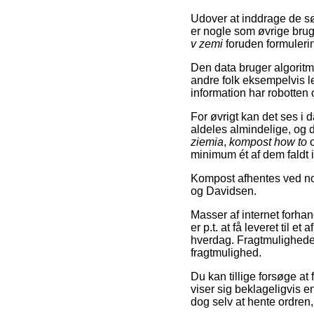
Udover at inddrage de s
er nogle som øvrige bru
v zemi
foruden formuler
Den data bruger algoritme
andre folk eksempelvis l
information har robotten o
For øvrigt kan det ses i 
aldeles almindelige, og 
ziemia
,
kompost how to
minimum ét af dem faldt 
Kompost afhentes ved no
og Davidsen.
Masser af internet forhan
er p.t. at få leveret til 
hverdag. Fragtmuligheden
fragtmulighed.
Du kan tillige forsøge at 
viser sig beklageligvis e
dog selv at hente ordren