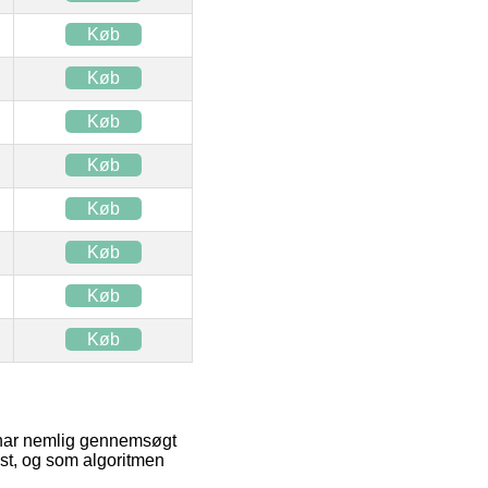
Køb
Køb
Køb
Køb
Køb
Køb
Køb
Køb
n har nemlig gennemsøgt
st, og som algoritmen