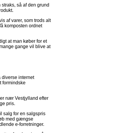
straks, så af den grund
rodukt.
is af varer, som trods alt
t få komposten ordnet
digt at man køber for et
mange gange vil blive at
 diverse internet
at formindske
r nær Vestjylland efter
ge pris.
 salg for en salgspris
. Køb med gængse
dlende e-forretninger.