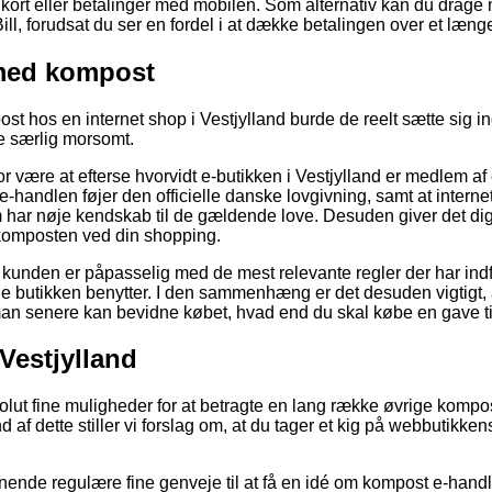
kort eller betalinger med mobilen. Som alternativ kan du drage 
ill, forudsat du ser en fordel i at dække betalingen over et læng
med kompost
 hos en internet shop i Vestjylland burde de reelt sætte sig in
ke særlig morsomt.
or være at efterse hvorvidt e-butikken i Vestjylland er medlem af
e-handlen føjer den officielle danske lovgivning, samt at interne
m har nøje kendskab til de gældende love. Desuden giver det dig
 komposten ved din shopping.
t kunden er påpasselig med de mest relevante regler der har indf
ne butikken benytter. I den sammenhæng er det desuden vigtigt,
 man senere kan bevidne købet, hvad end du skal købe en gave til
Vestjylland
bsolut fine muligheder for at betragte en lang række øvrige kom
f dette stiller vi forslag om, at du tager et kig på webbutikken
gnende regulære fine genveje til at få en idé om kompost e-hand