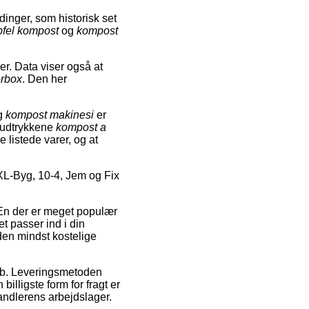
nger, som historisk set
pfel kompost
og
kompost
er. Data viser også at
erbox
. Den her
g
kompost makinesi
er
geudtrykkene
kompost a
e listede varer, og at
XL-Byg, 10-4, Jem og Fix
. En der er meget populær
et passer ind i din
den mindst kostelige
å job. Leveringsmetoden
illigste form for fragt er
andlerens arbejdslager.