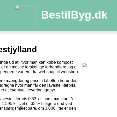
BestilByg.dk
stjylland
t finde ud af, hvor man kan købe kompost
der er en masse forskellige forhandlere, og at
pengene varierer fra webshop til webshop.
tere mængder og priser i tabellen herunder,
dregne hvor man får den laveste literpris,
er et eventuelt leveringsgebyr.
laveste literpris 0,53 kr., som man kan få
r 1.595 kr. Det er 33 % billigere end ved
 er spørgsmålet bare, om 3.000 liter er den