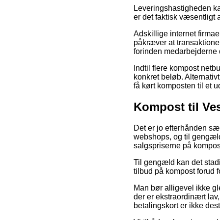
Leveringshastigheden kan
er det faktisk væsentligt 
Adskillige internet firmae
påkræver at transaktione
forinden medarbejderne 
Indtil flere kompost netb
konkret beløb. Alternati
få kørt komposten til et 
Kompost til Ves
Det er jo efterhånden sær
webshops, og til gengæld 
salgspriserne på kompost
Til gengæld kan det stad
tilbud på kompost forud f
Man bør alligevel ikke gl
der er ekstraordinært la
betalingskort er ikke des