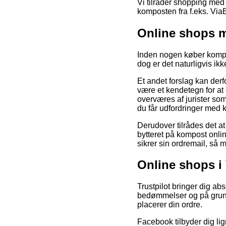
Vi tilråder shopping med 
komposten fra f.eks. ViaB
Online shops 
Inden nogen køber kompost
dog er det naturligvis ik
Et andet forslag kan derf
være et kendetegn for at 
overværes af jurister so
du får udfordringer med
Derudover tilrådes det a
bytteret på kompost onli
sikrer sin ordremail, så
Online shops i 
Trustpilot bringer dig a
bedømmelser og på grund a
placerer din ordre.
Facebook tilbyder dig li