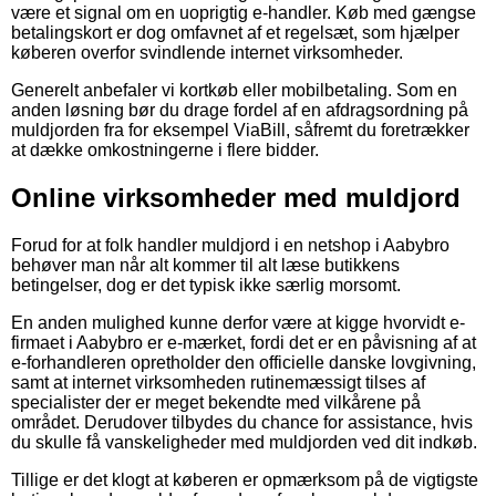
være et signal om en uoprigtig e-handler. Køb med gængse
betalingskort er dog omfavnet af et regelsæt, som hjælper
køberen overfor svindlende internet virksomheder.
Generelt anbefaler vi kortkøb eller mobilbetaling. Som en
anden løsning bør du drage fordel af en afdragsordning på
muldjorden fra for eksempel ViaBill, såfremt du foretrækker
at dække omkostningerne i flere bidder.
Online virksomheder med muldjord
Forud for at folk handler muldjord i en netshop i Aabybro
behøver man når alt kommer til alt læse butikkens
betingelser, dog er det typisk ikke særlig morsomt.
En anden mulighed kunne derfor være at kigge hvorvidt e-
firmaet i Aabybro er e-mærket, fordi det er en påvisning af at
e-forhandleren opretholder den officielle danske lovgivning,
samt at internet virksomheden rutinemæssigt tilses af
specialister der er meget bekendte med vilkårene på
området. Derudover tilbydes du chance for assistance, hvis
du skulle få vanskeligheder med muldjorden ved dit indkøb.
Tillige er det klogt at køberen er opmærksom på de vigtigste