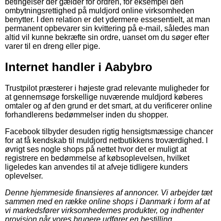
betingelser der gælder for ordren, for eksempel den
ombytningsrettighed på muldjord online virksomheden
benytter. I den relation er det ydermere essesentielt, at man
permanent opbevarer sin kvittering på e-mail, således man
altid vil kunne bekræfte sin ordre, uanset om du søger efter
varer til en dreng eller pige.
Internet handler i Aabybro
Trustpilot præsterer i højeste grad relevante muligheder for
at gennemsøge forskellige nuværende muldjord køberes
omtaler og af den grund er det smart, at du verificerer online
forhandlerens bedømmelser inden du shopper.
Facebook tilbyder desuden rigtig hensigtsmæssige chancer
for at få kendskab til muldjord netbutikkens troværdighed. I
øvrigt ses nogle shops på nettet hvor det er muligt at
registrere en bedømmelse af købsoplevelsen, hvilket
ligeledes kan anvendes til at afveje tidligere kunders
oplevelser.
Denne hjemmeside finansieres af annoncer. Vi arbejder tæt
sammen med en række online shops i Danmark i form af at
vi markedsfører virksomhedernes produkter, og indhenter
provision når vores brugere udfører en bestilling.