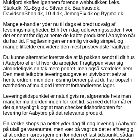
Muldjord skaffes igennem førende webbutikker, f.eks.
Stark.dk, XL-Byg.dk, Silvan.dk, Bauhaus.dk,
DavidsenShop.dk, 10-4.dk, JemogFix.dk og Bygma.dk.
Mange e-handler yder nu til dags et bredt udvalg af
leveringsmuligheder. Et hit er i dag udleveringssteder, hvor
det er nemt for dig at hente de købte produkter i Aabybro når
du har tid. Fragtløsningen er nemlig virkelig simpel, og i
mange tilfælde endvidere den mest prisbevidste fragttype.
Du kunne alternativt foretrække at få pakken sendt til dit hus
i Aabybro eller til hvor du arbejder. Fragttypen viser sig
almindeligvis en tak mere pebret, men også særdeles nem.
Den mest letkøbte leveringsudgave er utvivlsomt selv at
hente ordren, men den løsning beroer på at du har bopæl i
nærheden af muldjord internet forhandlerens lager.
Leveringstidspunktet er naturligvis ret afgørende hvis man
mangler muldjorden inden for kort tid, så med det formål er
det øjensynligt klogt at man checker tidshorisonten for
levering for Aabybro på det relevante produkt.
En række shops på nettet yder dag-til-dag levering i Aabybro
på utallige varenumre, men vær på vagt da det er afhængig
af at ordren køres igennem forinden et fast tidspunkt, sådan