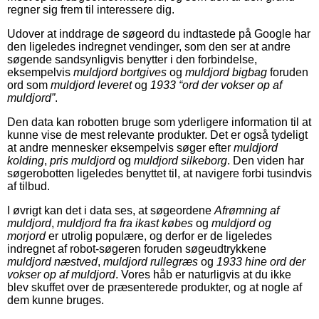
regner sig frem til interessere dig.
Udover at inddrage de søgeord du indtastede på Google har
den ligeledes indregnet vendinger, som den ser at andre
søgende sandsynligvis benytter i den forbindelse,
eksempelvis
muldjord bortgives
og
muldjord bigbag
foruden
ord som
muldjord leveret
og
1933 “ord der vokser op af
muldjord”
.
Den data kan robotten bruge som yderligere information til at
kunne vise de mest relevante produkter. Det er også tydeligt
at andre mennesker eksempelvis søger efter
muldjord
kolding
,
pris muldjord
og
muldjord silkeborg
. Den viden har
søgerobotten ligeledes benyttet til, at navigere forbi tusindvis
af tilbud.
I øvrigt kan det i data ses, at søgeordene
Afrømning af
muldjord
,
muldjord fra fra ikast købes
og
muldjord og
morjord
er utrolig populære, og derfor er de ligeledes
indregnet af robot-søgeren foruden søgeudtrykkene
muldjord næstved
,
muldjord rullegræs
og
1933 hine ord der
vokser op af muldjord
. Vores håb er naturligvis at du ikke
blev skuffet over de præsenterede produkter, og at nogle af
dem kunne bruges.