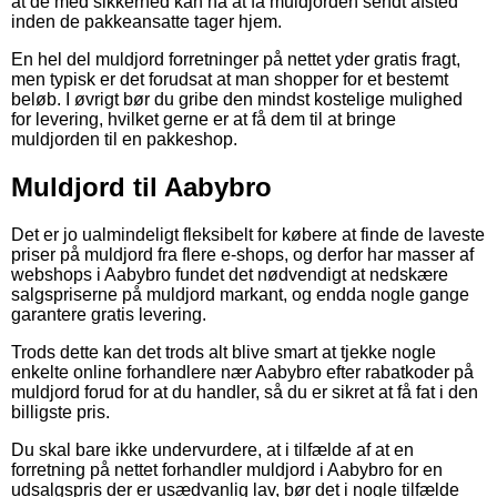
at de med sikkerhed kan nå at få muldjorden sendt afsted
inden de pakkeansatte tager hjem.
En hel del muldjord forretninger på nettet yder gratis fragt,
men typisk er det forudsat at man shopper for et bestemt
beløb. I øvrigt bør du gribe den mindst kostelige mulighed
for levering, hvilket gerne er at få dem til at bringe
muldjorden til en pakkeshop.
Muldjord til Aabybro
Det er jo ualmindeligt fleksibelt for købere at finde de laveste
priser på muldjord fra flere e-shops, og derfor har masser af
webshops i Aabybro fundet det nødvendigt at nedskære
salgspriserne på muldjord markant, og endda nogle gange
garantere gratis levering.
Trods dette kan det trods alt blive smart at tjekke nogle
enkelte online forhandlere nær Aabybro efter rabatkoder på
muldjord forud for at du handler, så du er sikret at få fat i den
billigste pris.
Du skal bare ikke undervurdere, at i tilfælde af at en
forretning på nettet forhandler muldjord i Aabybro for en
udsalgspris der er usædvanlig lav, bør det i nogle tilfælde