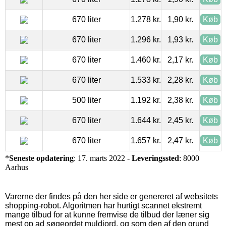
670 liter
1.278 kr.
1,90 kr.
Køb
670 liter
1.296 kr.
1,93 kr.
Køb
670 liter
1.460 kr.
2,17 kr.
Køb
670 liter
1.533 kr.
2,28 kr.
Køb
500 liter
1.192 kr.
2,38 kr.
Køb
670 liter
1.644 kr.
2,45 kr.
Køb
670 liter
1.657 kr.
2,47 kr.
Køb
*
Seneste opdatering
: 17. marts 2022 -
Leveringssted
: 8000
Aarhus
Varerne der findes på den her side er genereret af websitets
shopping-robot. Algoritmen har hurtigt scannet ekstremt
mange tilbud for at kunne fremvise de tilbud der læner sig
mest op ad søgeordet muldjord, og som den af den grund