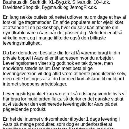
Bauhaus.dk, Stark.dk, XL-Byg.dk, Silvan.dk, 10-4.dk,
DavidsenShop.dk, Bygma.dk og JemogFix.dk.
En lang række outlets på nettet udlover nu om dage et hav af
forskellige fragtmetoder. En af de populære er for øjeblikket
at afsende til en pakkeshop, hvor du selv kan afhente din
nyindkøbte vare i Aars når det passer dig. Metoden er altså
virkelig nem, og i mange tilfælde også den billigste
leveringsmulighed.
Du bør derudover beslutte dig for at få varerne bragt til din
private bopæl i Aars eller til adressen hvor du arbejder.
Leveringsformen viser sig godt nok en tak dyrere, men
endvidere særdeles let. Den mest betalelige
leveringsversion vil dog altid være at hente produkterne selv,
men dette betinges af at du bor med kort afstand til muldjord
internet shoppens arbejdslager.
Leveringstidspunktet kan være ret så udslagsgivende hvis vi
har brug for muldjorden fluks, så derfor er det ganske vigtigt
at vi studerer den estimerede leveringstid for Aars på det
pågældende produkt.
En hel del internet virksomheder tilbyder 1 dags levering i
Aars på mange produkter, som dog er underforstået at