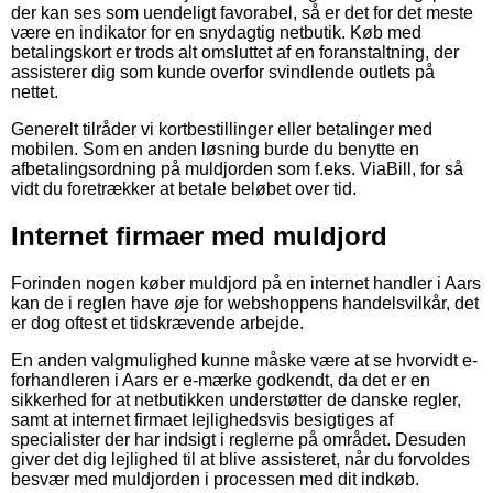
der kan ses som uendeligt favorabel, så er det for det meste
være en indikator for en snydagtig netbutik. Køb med
betalingskort er trods alt omsluttet af en foranstaltning, der
assisterer dig som kunde overfor svindlende outlets på
nettet.
Generelt tilråder vi kortbestillinger eller betalinger med
mobilen. Som en anden løsning burde du benytte en
afbetalingsordning på muldjorden som f.eks. ViaBill, for så
vidt du foretrækker at betale beløbet over tid.
Internet firmaer med muldjord
Forinden nogen køber muldjord på en internet handler i Aars
kan de i reglen have øje for webshoppens handelsvilkår, det
er dog oftest et tidskrævende arbejde.
En anden valgmulighed kunne måske være at se hvorvidt e-
forhandleren i Aars er e-mærke godkendt, da det er en
sikkerhed for at netbutikken understøtter de danske regler,
samt at internet firmaet lejlighedsvis besigtiges af
specialister der har indsigt i reglerne på området. Desuden
giver det dig lejlighed til at blive assisteret, når du forvoldes
besvær med muldjorden i processen med dit indkøb.