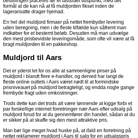
bestillingen placeres før et fastslået tidspunkt, med det
formål at de kan nå at få muldjorden fikset inden de
lageransatte drager hjemad.
En hel del muldjord firmaer på nettet frembyder levering
uden beregning, men i de fleste tilfælde kun såfremt man
indkøber for et bestemt beløb. Desuden må man udvælge
den mest prisbevidste leveringsmåde, som ofte vil være at få
bragt muldjorden til en pakkeshop.
Muldjord til Aars
Det er yderst let for os alle at sammenligne priser på
muldjord i blandt flere e-handler, og derved har langt de
fleste online outlets i Aars været nødt til at formindske
prisniveauet på muldjord betragteligt, og endda nogle gange
frembyde fragt uden omkostninger.
Trods dette kan det trods alt være lønnende at kigge forbi et
par forskellige internet forretninger nær Aars efter udsalg på
muldjord forud for at du gennemfører din handel, sådan at du
er sikker på at skaffe sig den mest attraktive pris.
Man bør lige meget hvad huske på, at ifald en forretning på
nettet reklamerer muldjord i Aars til salg for en udsalgspris