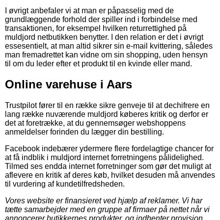
I øvrigt anbefaler vi at man er påpasselig med de
grundlæggende forhold der spiller ind i forbindelse med
transaktionen, for eksempel hvilken returrettighed på
muldjord netbutikken benytter. I den relation er det i øvrigt
essesentielt, at man altid sikrer sin e-mail kvittering, således
man fremadrettet kan vidne om sin shopping, uden hensyn
til om du leder efter et produkt til en kvinde eller mand.
Online varehuse i Aars
Trustpilot fører til en række sikre genveje til at dechifrere en
lang række nuværende muldjord køberes kritik og derfor er
det at foretrække, at du gennemsøger webshoppens
anmeldelser forinden du lægger din bestilling.
Facebook indebærer ydermere flere fordelagtige chancer for
at få indblik i muldjord internet forretningens pålidelighed.
Tilmed ses endda internet forretninger som gør det muligt at
aflevere en kritik af deres køb, hvilket desuden må anvendes
til vurdering af kundetilfredsheden.
Vores website er finansieret ved hjælp af reklamer. Vi har
tætte samarbejder med en gruppe af firmaer på nettet når vi
annoncerer butikkernes produkter, og indhenter provision