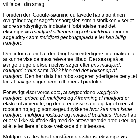
vil falde i din smag.
Foruden den Google-søgning du lavede har algoritmen i
øvrigt inddraget søgeforespørgsler, som historikken viser at
andre sandsynligvis indtaster i forbindelse med det,
eksempelvis
muldjord silkeborg
og
køb muldjord
foruden
søgeudtryk som
muldjord genbrugsplads
eller
køb billig
muldjord
.
Den information har den brugt som yderligere information for
at kunne vise de mest relevante tilbud. Det ses også at
øvrige brugere eksempelvis søger efter
pris muldjord
,
muldjord århus
samt
1933 hine ord der vokser op af
muldjord
. Den her data har robot-søgeren yderligere benyttet
for, at navigere igennem millioner af produkter.
For øvrigt viser vores data, at søgeordene
vægtfylde
muldjord
,
prisen på muldjord
og
Afrømning af muldjord
er
ekstremt anvendte, og derfor er disse samtidig taget med af
robotten nøjagtig som søgeudtrykkene
hvor kan man købe
muldjord
,
muldjord roskilde
og
muldjord bauhaus
. Vores håb
er at vi ikke skuffede dig med de præsenterede produkter, og
at ét eller flere af disse vækkede din interesse.
Muldjord skaffes hos fremstående e-shops, eksempelvis