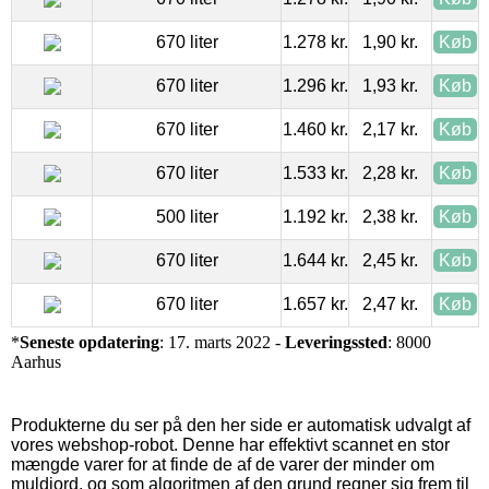
670 liter
1.278 kr.
1,90 kr.
Køb
670 liter
1.296 kr.
1,93 kr.
Køb
670 liter
1.460 kr.
2,17 kr.
Køb
670 liter
1.533 kr.
2,28 kr.
Køb
500 liter
1.192 kr.
2,38 kr.
Køb
670 liter
1.644 kr.
2,45 kr.
Køb
670 liter
1.657 kr.
2,47 kr.
Køb
*
Seneste opdatering
: 17. marts 2022 -
Leveringssted
: 8000
Aarhus
Produkterne du ser på den her side er automatisk udvalgt af
vores webshop-robot. Denne har effektivt scannet en stor
mængde varer for at finde de af de varer der minder om
muldjord, og som algoritmen af den grund regner sig frem til