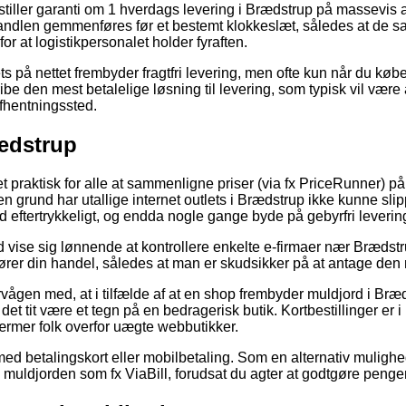
tiller garanti om 1 hverdags levering i Brædstrup på massevis
 handlen gemmenføres før et bestemt klokkeslæt, således at de sa
or at logistikpersonalet holder fyraften.
ts på nettet frembyder fragtfri levering, men ofte kun når du købe
 den mest betalelige løsning til levering, som typisk vil være at 
afhentningssted.
rædstrup
ret praktisk for alle at sammenligne priser (via fx PriceRunner) p
en grund har utallige internet outlets i Brædstrup ikke kunne sli
 eftertrykkeligt, og endda nogle gange byde på gebyrfri leverin
id vise sig lønnende at kontrollere enkelte e-firmaer nær Brædst
rer din handel, således at man er skudsikker på at antage den m
vågen med, at i tilfælde af at en shop frembyder muldjord i Bræd
 det tit være et tegn på en bedragerisk butik. Kortbestillinger er i
rmer folk overfor uægte webbutikker.
med betalingskort eller mobilbetaling. Som en alternativ mulighe
 muldjorden som fx ViaBill, forudsat du agter at godtgøre penge