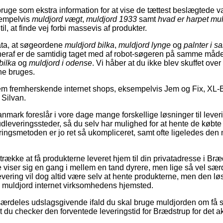
uge som ekstra information for at vise de tættest beslægtede va
sempelvis
muldjord vægt
,
muldjord 1933
samt
hvad er harpet mu
l, at finde vej forbi massevis af produkter.
ata, at søgeordene
muldjord bilka
,
muldjord lynge
og
palnter i s
heraf er de samtidig taget med af robot-søgeren på samme må
bilka
og
muldjord i odense
. Vi håber at du ikke blev skuffet over 
ne bruges.
nem fremherskende internet shops, eksempelvis Jem og Fix, XL
 Silvan.
nmark foreslår i vore dage mange forskellige løsninger til lever
udleveringssteder, så du selv har mulighed for at hente de købte
ringsmetoden er jo ret så ukompliceret, samt ofte ligeledes den 
ække at få produkterne leveret hjem til din privatadresse i Brædst
viser sig en gang i mellem en tand dyrere, men lige så vel sær
 levering vil dog altid være selv at hente produkterne, men den lø
på muldjord internet virksomhedens hjemsted.
særdeles udslagsgivende ifald du skal bruge muldjorden om få 
 at du checker den forventede leveringstid for Brædstrup for det a