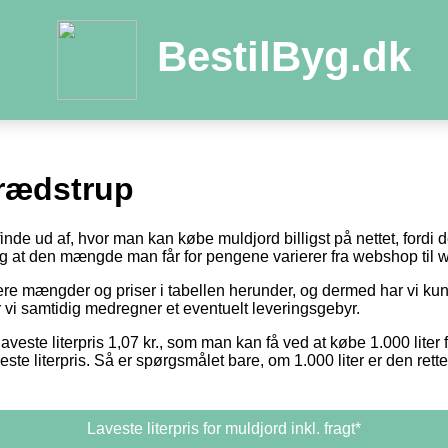
BestilByg.dk
rædstrup
 finde ud af, hvor man kan købe muldjord billigst på nettet, fordi
 og at den mængde man får for pengene varierer fra webshop til
otere mængder og priser i tabellen herunder, og dermed har vi k
or vi samtidig medregner et eventuelt leveringsgebyr.
aveste literpris 1,07 kr., som man kan få ved at købe 1.000 liter 
este literpris. Så er spørgsmålet bare, om 1.000 liter er den ret
Laveste literpris for muldjord inkl. fragt*