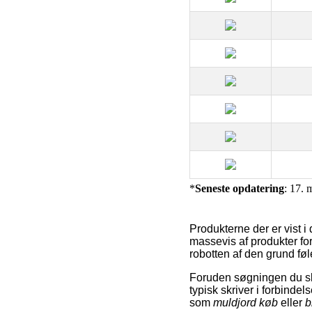
*
Seneste opdatering
: 17. 
Produkterne der er vist 
massevis af produkter fo
robotten af den grund føle
Foruden søgningen du sk
typisk skriver i forbind
som
muldjord køb
eller
b