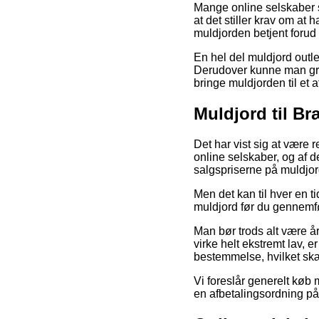
Mange online selskaber s
at det stiller krav om at
muldjorden betjent forud f
En hel del muldjord outle
Derudover kunne man gribe
bringe muldjorden til et 
Muldjord til B
Det har vist sig at være 
online selskaber, og af d
salgspriserne på muldjord
Men det kan til hver en t
muldjord før du gennemfø
Man bør trods alt være år
virke helt ekstremt lav, er
bestemmelse, hvilket skæ
Vi foreslår generelt køb 
en afbetalingsordning på