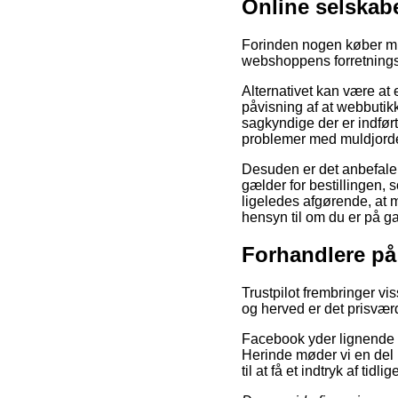
Online selskab
Forinden nogen køber mul
webshoppens forretningsb
Alternativet kan være at 
påvisning af at webbutikk
sagkyndige der er indført
problemer med muldjorden
Desuden er det anbefale
gælder for bestillingen,
ligeledes afgørende, at 
hensyn til om du er på ga
Forhandlere på
Trustpilot frembringer v
og herved er det prisværd
Facebook yder lignende a
Herinde møder vi en del i
til at få et indtryk af tid