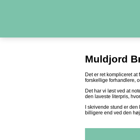
Muldjord B
Det er ret kompliceret at
forskellige forhandlere,
Det har vi løst ved at n
den laveste literpris, hv
I skrivende stund er den l
billigere end ved den høj