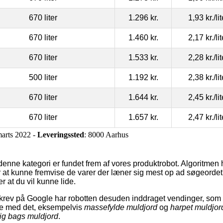
670 liter
1.296 kr.
1,93 kr.
/li
670 liter
1.460 kr.
2,17 kr.
/li
670 liter
1.533 kr.
2,28 kr.
/li
500 liter
1.192 kr.
2,38 kr.
/li
670 liter
1.644 kr.
2,45 kr.
/li
670 liter
1.657 kr.
2,47 kr.
/li
marts 2022 -
Leveringssted
: 8000 Aarhus
i denne kategori er fundet frem af vores produktrobot. Algoritm
r at kunne fremvise de varer der læner sig mest op ad søgeorde
r at du vil kunne lide.
rev på Google har robotten desuden inddraget vendinger, som 
else med det, eksempelvis
massefylde muldjord
og
harpet muldjord
ig bags muldjord
.