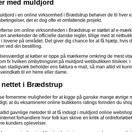
er med muldjord
djord i en online virksomhed i Brædstrup behøver de til hver e
etingelser, det er dog ofte et omfattende projekt.
efterse om online virksomheden i Brædstrup er støttet af e-mærke
en anerkender de officielle danske regler, tillige med at netbutik
 i lovene på området. Det giver dig chance for at få hjælp, hvis d
 ved din bestilling.
lsesværdigt at køber er oppe på mærkerne omkring de mest vita
 som fx hvilken ombytningsret på muldjord webbutikken tilsikrer
man stadigvæk beholder ens faktura e-mail, så man altid vil ku
veindkøb til en herre eller dame.
 nettet i Brædstrup
isse fornemme muligheder for at kigge på ganske mange øvrige 
igt, at du eksaminerer online butikkens ratings forinden du sho
ltid gavnlige metoder til at få indsigt i muldjord online websh
nternet forhandlere hvor folk kan skrive en kritik af ordreforløbe
ligere kunders oplevelser.