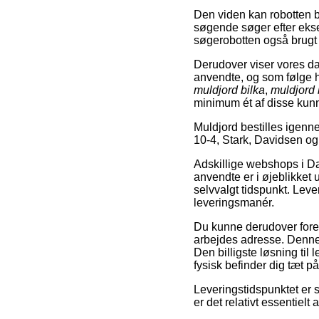
Den viden kan robotten br
søgende søger efter ek
søgerobotten også brugt ti
Derudover viser vores d
anvendte, og som følge 
muldjord bilka
,
muldjord 
minimum ét af disse kun
Muldjord bestilles igen
10-4, Stark, Davidsen og
Adskillige webshops i Da
anvendte er i øjeblikket 
selvvalgt tidspunkt. Leve
leveringsmanér.
Du kunne derudover foretr
arbejdes adresse. Denne 
Den billigste løsning til
fysisk befinder dig tæt 
Leveringstidspunktet er 
er det relativt essentielt