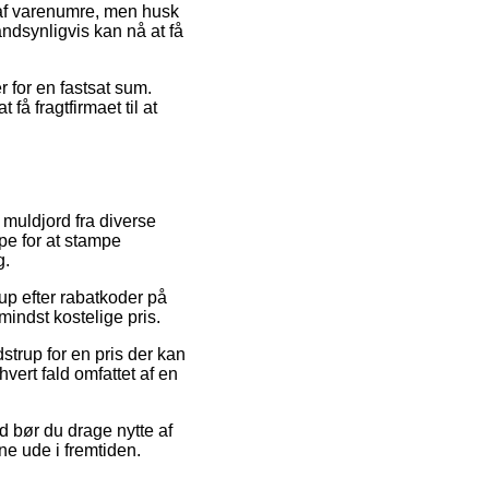
 af varenumre, men husk
ndsynligvis kan nå at få
r for en fastsat sum.
få fragtfirmaet til at
å muldjord fra diverse
ppe for at stampe
g.
rup efter rabatkoder på
indst kostelige pris.
strup for en pris der kan
 hvert fald omfattet af en
d bør du drage nytte af
ne ude i fremtiden.