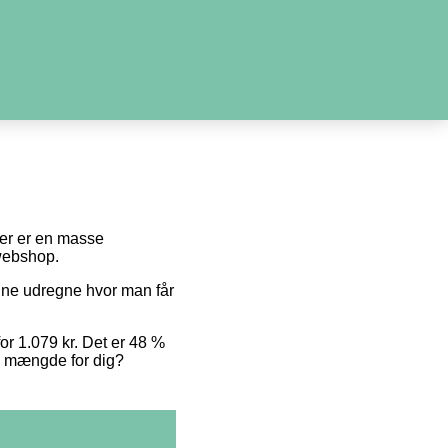
 der er en masse
 webshop.
unne udregne hvor man får
for 1.079 kr. Det er 48 %
te mængde for dig?