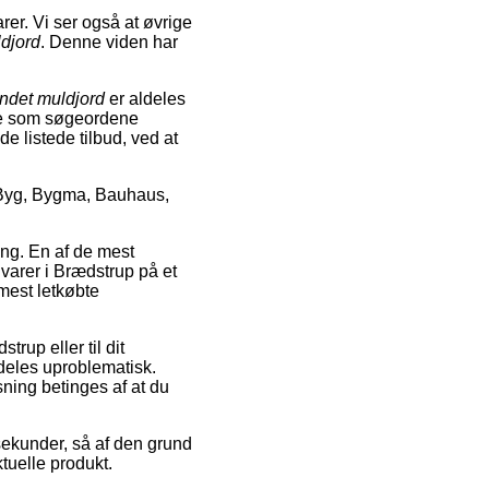
rer. Vi ser også at øvrige
ldjord
. Denne viden har
andet muldjord
er aldeles
de som søgeordene
de listede tilbud, ved at
-Byg, Bygma, Bauhaus,
ing. En af de mest
 varer i Brædstrup på et
mest letkøbte
rup eller til dit
deles uproblematisk.
sning betinges af at du
sekunder, så af den grund
ktuelle produkt.