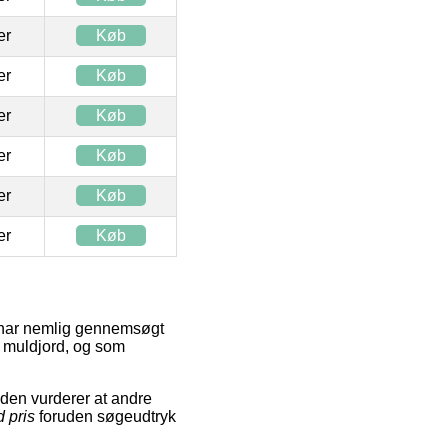
ter
Køb
ter
Køb
ter
Køb
ter
Køb
ter
Køb
ter
Køb
en har nemlig gennemsøgt
t muldjord, og som
den vurderer at andre
 pris
foruden søgeudtryk