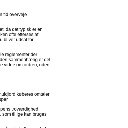
n tid overveje
t, da det typisk er en
ken ofte efterses af
u bliver udsat for
le reglementer der
. I den sammenhæng er det
nne vidne om ordren, uden
muldjord køberes omtaler
pper.
oppens troværdighed.
t, som tillige kan bruges