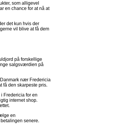
kter, som alligevel
ar en chance for at nå at
er det kun hvis der
gerne vil blive at få dem
ldjord på forskellige
bringe salgsværdien på
 i Danmark nær Fredericia
t få den skarpeste pris.
 i Fredericia for en
gtig internet shop.
ttet.
vælge en
 betalingen senere.