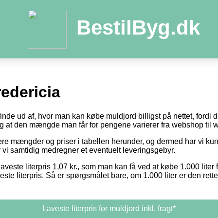
BestilByg.dk
edericia
 finde ud af, hvor man kan købe muldjord billigst på nettet, fordi
 og at den mængde man får for pengene varierer fra webshop til
otere mængder og priser i tabellen herunder, og dermed har vi k
or vi samtidig medregner et eventuelt leveringsgebyr.
aveste literpris 1,07 kr., som man kan få ved at købe 1.000 liter 
este literpris. Så er spørgsmålet bare, om 1.000 liter er den ret
Laveste literpris for muldjord inkl. fragt*