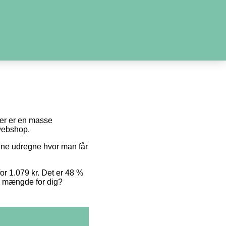
 der er en masse
 webshop.
unne udregne hvor man får
for 1.079 kr. Det er 48 %
te mængde for dig?