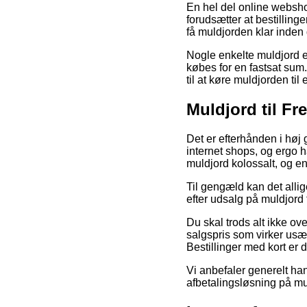
En hel del online websho
forudsætter at bestilling
få muldjorden klar inden 
Nogle enkelte muldjord e
købes for en fastsat sum.
til at køre muldjorden til
Muldjord til Fre
Det er efterhånden i høj 
internet shops, og ergo h
muldjord kolossalt, og e
Til gengæld kan det alli
efter udsalg på muldjord 
Du skal trods alt ikke ove
salgspris som virker usæd
Bestillinger med kort er 
Vi anbefaler generelt ha
afbetalingsløsning på mu