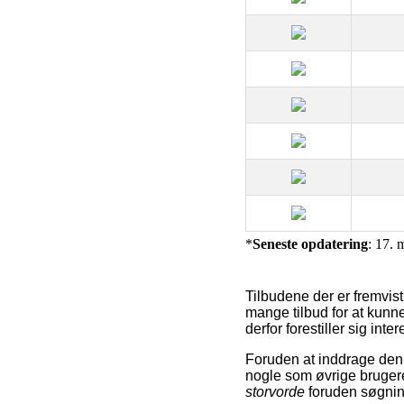
*
Seneste opdatering
: 17. 
Tilbudene der er fremvist
mange tilbud for at kunn
derfor forestiller sig inte
Foruden at inddrage den 
nogle som øvrige brugere
storvorde
foruden søgni