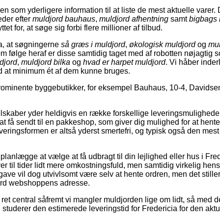
n som yderligere information til at liste de mest aktuelle varer. D
eder efter
muldjord bauhaus
,
muldjord afhentning
samt
bigbags 
t for, at søge sig forbi flere millioner af tilbud.
a, at søgningerne
så græs i muldjord
,
økologisk muldjord
og
mul
m følge heraf er disse samtidig taget med af robotten nøjagti
djord
,
muldjord bilka
og
hvad er harpet muldjord
. Vi håber inderl
ved at minimum ét af dem kunne bruges.
rominente byggebutikker, for eksempel Bauhaus, 10-4, Davidsen
elskaber yder heldigvis en række forskellige leveringsmulighed
 få sendt til en pakkeshop, som giver dig mulighed for at hente 
everingsformen er altså yderst smertefri, og typisk også den mest
lægge at vælge at få udbragt til din lejlighed eller hus i Frede
er til tider lidt mere omkostningsfuld, men samtidig virkelig h
ave vil dog utvivlsomt være selv at hente ordren, men det stille
ord webshoppens adresse.
et central såfremt vi mangler muldjorden lige om lidt, så med de
u studerer den estimerede leveringstid for Fredericia for den aktu