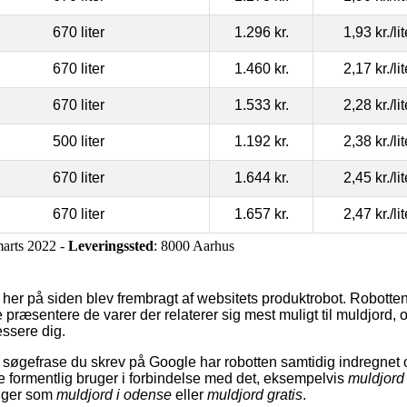
670 liter
1.296 kr.
1,93 kr.
/li
670 liter
1.460 kr.
2,17 kr.
/li
670 liter
1.533 kr.
2,28 kr.
/li
500 liter
1.192 kr.
2,38 kr.
/li
670 liter
1.644 kr.
2,45 kr.
/li
670 liter
1.657 kr.
2,47 kr.
/li
marts 2022 -
Leveringssted
: 8000 Aarhus
 her på siden blev frembragt af websitets produktrobot. Robotten 
e præsentere de varer der relaterer sig mest muligt til muldjor
ressere dig.
søgefrase du skrev på Google har robotten samtidig indregnet or
 formentlig bruger i forbindelse med det, eksempelvis
muldjord
nger som
muldjord i odense
eller
muldjord gratis
.