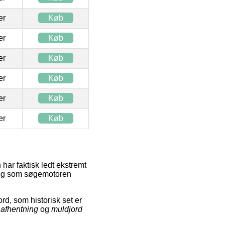
ter
Køb
ter
Køb
ter
Køb
ter
Køb
ter
Køb
ter
Køb
har faktisk ledt ekstremt
d, og som søgemotoren
d, som historisk set er
 afhentning
og
muldjord