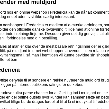
agender med muldjord
d hos en online webshop i Fredericia kan de når alt kommer til 
dog er det uden tvivl ikke særlig interessant.
 om netshoppen i Fredericia er medlem af e-mærke ordningen, so
older den officielle danske lovgivning, tillige med at online for
r inde i retningslinjerne. Desuden giver det dig genvej til at bli
 i forbindelse med din bestilling.
les at man er klar over de mest basale retningslinjer der er gæ
itik på muldjord internet webshoppen anvender. I den relation er
itteringsmail, så man i fremtiden vil kunne bevidne sin shopp
ller et barn.
dericia
 nyttige genveje til at sondere en række nuværende muldjord bru
 kigger på internet butikkens ratings før du køber.
udover ultra pæne chancer for at få et kig ind i muldjord online
r der en del online outlets hvor kunder kan sammensætte en be
lket tillige burde drages fordel af til at få et indtryk af tilfred