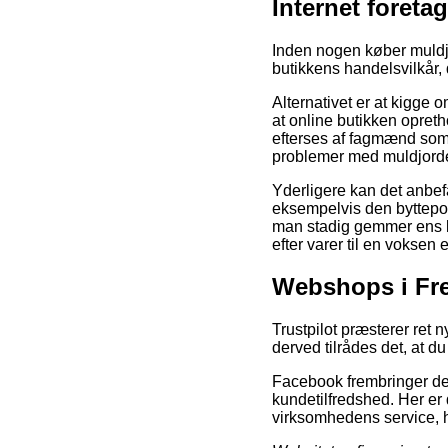
Internet foret
Inden nogen køber muldjor
butikkens handelsvilkår, 
Alternativet er at kigge
at online butikken opreth
efterses af fagmænd som e
problemer med muldjorden
Yderligere kan det anbefa
eksempelvis den byttepol
man stadig gemmer ens kv
efter varer til en voksen e
Webshops i Fre
Trustpilot præsterer ret
derved tilrådes det, at du
Facebook frembringer der
kundetilfredshed. Her e
virksomhedens service, hvi