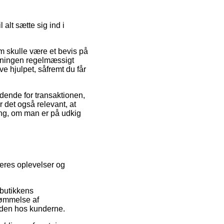
alt sætte sig ind i
m skulle være et bevis på
retningen regelmæssigt
ve hjulpet, såfremt du får
ldende for transaktionen,
 det også relevant, at
ing, om man er på udkig
geres oplevelser og
 butikkens
dømmelse af
sheden hos kunderne.