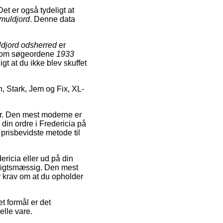
et er også tydeligt at
muldjord
. Denne data
djord odsherred
er
g som søgeordene
1933
igt at du ikke blev skuffet
, Stark, Jem og Fix, XL-
er. Den mest moderne er
din ordre i Fredericia på
 prisbevidste metode til
ricia eller ud på din
ensigtsmæssig. Den mest
r krav om at du opholder
t formål er det
elle vare.