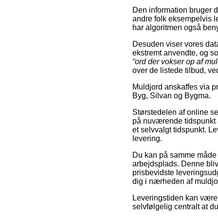
Den information bruger de
andre folk eksempelvis l
har algoritmen også benytte
Desuden viser vores dat
ekstremt anvendte, og so
“ord der vokser op af mul
over de listede tilbud, 
Muldjord anskaffes via p
Byg, Silvan og Bygma.
Størstedelen af online s
på nuværende tidspunkt at
et selvvalgt tidspunkt. L
levering.
Du kan på samme måde plan
arbejdsplads. Denne bliv
prisbevidste leveringsudg
dig i nærheden af muldj
Leveringstiden kan være r
selvfølgelig centralt at d