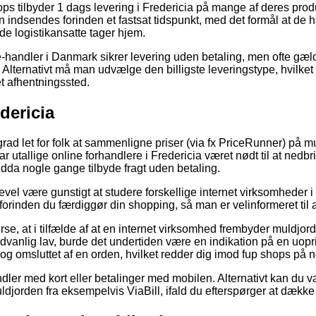
ps tilbyder 1 dags levering i Fredericia på mange af deres produ
en indsendes forinden et fastsat tidspunkt, med det formål at de h
de logistikansatte tager hjem.
-handler i Danmark sikrer levering uden betaling, men ofte gæld
 Alternativt må man udvælge den billigste leveringstype, hvilket 
 et afhentningssted.
dericia
grad let for folk at sammenligne priser (via fx PriceRunner) på mu
ar utallige online forhandlere i Fredericia været nødt til at ned
ndda nogle gange tilbyde fragt uden betaling.
gevel være gunstigt at studere forskellige internet virksomheder
forinden du færdiggør din shopping, så man er velinformeret til a
rse, at i tilfælde af at en internet virksomhed frembyder muldjord
vanlig lav, burde det undertiden være en indikation på en uopri
dog omsluttet af en orden, hvilket redder dig imod fup shops på ne
ndler med kort eller betalinger med mobilen. Alternativt kan du 
ldjorden fra eksempelvis ViaBill, ifald du efterspørger at dække