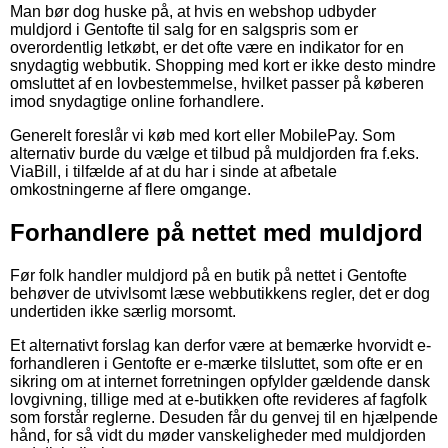
Man bør dog huske på, at hvis en webshop udbyder
muldjord i Gentofte til salg for en salgspris som er
overordentlig letkøbt, er det ofte være en indikator for en
snydagtig webbutik. Shopping med kort er ikke desto mindre
omsluttet af en lovbestemmelse, hvilket passer på køberen
imod snydagtige online forhandlere.
Generelt foreslår vi køb med kort eller MobilePay. Som
alternativ burde du vælge et tilbud på muldjorden fra f.eks.
ViaBill, i tilfælde af at du har i sinde at afbetale
omkostningerne af flere omgange.
Forhandlere på nettet med muldjord
Før folk handler muldjord på en butik på nettet i Gentofte
behøver de utvivlsomt læse webbutikkens regler, det er dog
undertiden ikke særlig morsomt.
Et alternativt forslag kan derfor være at bemærke hvorvidt e-
forhandleren i Gentofte er e-mærke tilsluttet, som ofte er en
sikring om at internet forretningen opfylder gældende dansk
lovgivning, tillige med at e-butikken ofte revideres af fagfolk
som forstår reglerne. Desuden får du genvej til en hjælpende
hånd, for så vidt du møder vanskeligheder med muldjorden