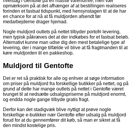
hverdag i Gentofte på en masse varenumre, men vær
opmærksom på at det afhænger af at bestillingen realiseres
forinden et fastsat tidspunkt, med hensynstagen til at de har
en chance for at nå at få muldjorden afsendt før
medarbejderne drager hjemad.
Nogle muldjord outlets på nettet tilbyder portofri levering,
men typisk påkræves det at der indkøbes for et fastsat beløb.
Alternativt kunne man udse dig den mest betalelige type af
levering, der i mange tilfælde vil blive at få fragtmanden til at
køre muldjorden til en pakkeshop.
Muldjord til Gentofte
Det er ret så praktisk for alle og enhver at søge information
om priser på muldjord fra forskellige butikker på nettet, og på
grund af dette har mange outlets på nettet i Gentofte været
tvunget til at nedsætte udsalgspriserne på muldjord enormt,
og endda nogle gange tilbyde gratis fragt.
Derfor kan det stadigvæk blive nyttigt at prøve nogle
forskellige e-butikker nær Gentofte efter udsalg på muldjord
forud for at du gennemfører dit køb, så man er sikret at få
den mindst kostelige pris.