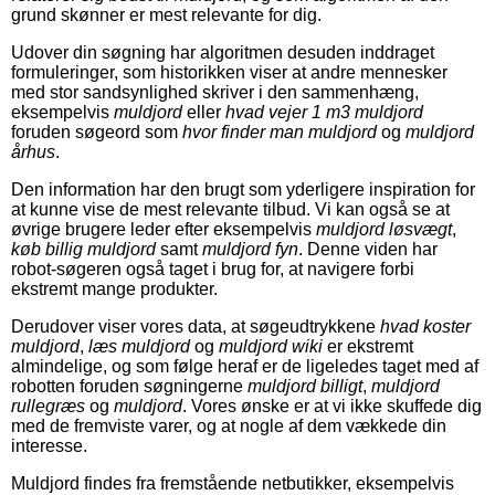
grund skønner er mest relevante for dig.
Udover din søgning har algoritmen desuden inddraget
formuleringer, som historikken viser at andre mennesker
med stor sandsynlighed skriver i den sammenhæng,
eksempelvis
muldjord
eller
hvad vejer 1 m3 muldjord
foruden søgeord som
hvor finder man muldjord
og
muldjord
århus
.
Den information har den brugt som yderligere inspiration for
at kunne vise de mest relevante tilbud. Vi kan også se at
øvrige brugere leder efter eksempelvis
muldjord løsvægt
,
køb billig muldjord
samt
muldjord fyn
. Denne viden har
robot-søgeren også taget i brug for, at navigere forbi
ekstremt mange produkter.
Derudover viser vores data, at søgeudtrykkene
hvad koster
muldjord
,
læs muldjord
og
muldjord wiki
er ekstremt
almindelige, og som følge heraf er de ligeledes taget med af
robotten foruden søgningerne
muldjord billigt
,
muldjord
rullegræs
og
muldjord
. Vores ønske er at vi ikke skuffede dig
med de fremviste varer, og at nogle af dem vækkede din
interesse.
Muldjord findes fra fremstående netbutikker, eksempelvis