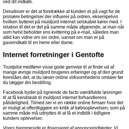
ved dit indkøb.
Derudover er det at foretrække at kunden er på vagt for de
primære betingelser der influerer på ordren, eksempelvis
hvilken bytteret på muldjord internet selskabet kører med. I
relation til det er det på samme måde afgørende, at man når
som helst beholder ens kvittering på e-mail, således man
altid kan vidne om sin ordre, uanset om man er på
gaveindkøb til en herre eller dame.
Internet forretninger i Gentofte
Trustpilot medfører visse gode genveje til at finde ud af
mange øvrige muldjord brugeres erfaringer og af den grund
foreslåes det, at du læser online virksomhedens omtaler før
du lægger din bestilling.
Facebook byder på lignende de facto værdifulde løsninger
til at få kendskab til muldjord internet forhandlerens
pålidelighed. Tilmed ser vi en række online firmaer hvor det
er muligt at offentliggøre en kritik af købsoplevelsen, som på
samme måde må udnyttes til at få et indblik i tidligere
kunders oplevelser.
Vores hjemmeside er finansieret af annonceindtægter. Vi