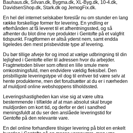
Bauhaus.dk, Silvan.dk, Bygma.dk, XL-Byg.dk, 10-4.dk,
DavidsenShop.dk, Stark.dk og JemogFix.dk.
En hel del internet selskaber foreslår nu om stunder en lang
række forskellige former for levering. En yndling er
efterhånden at få leveret til et afhentningssted, og så
afhenter du blot dine nye produkter i Gentofte på et valgfrit
tidspunkt. Fragtformen er altså yderst nem, samt endda
ligeledes den mest prisbevidste type af levering.
Du bør tillige afveje for og imod at vælge udbringning til din
lejlighed i Gentofte eller til adressen hvor du arbejder.
Fragtmetoden bliver som oftest en lille smule mere
omkostningsfuld, men endvidere vældig fleksibel. Den
prisbilligste leveringstype vil dog til enhver tid være selv at
hente produkterne, men det forudsætter at du er i nærheden
af muldjord online webshoppens tilholdssted.
Leveringshastigheden kan vise sig at være ultra
bestemmende i tilfælde af at man absolut skal bruge
muldjorden om kort tid, og derfor er det i sandhed
meningsfuldt at du ser den anslåede leveringstid for
Gentofte på den relevante vare.
En del online forhandlere tilsiger levering på blot en enkelt