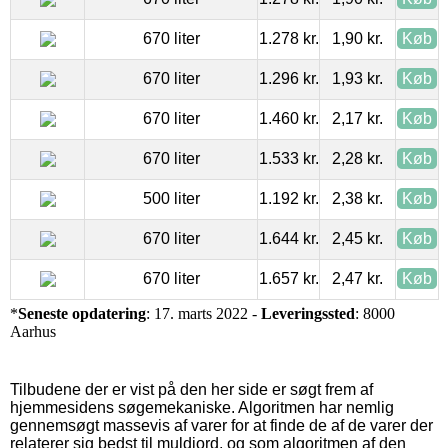
670 liter
1.278 kr.
1,90 kr.
Køb
670 liter
1.296 kr.
1,93 kr.
Køb
670 liter
1.460 kr.
2,17 kr.
Køb
670 liter
1.533 kr.
2,28 kr.
Køb
500 liter
1.192 kr.
2,38 kr.
Køb
670 liter
1.644 kr.
2,45 kr.
Køb
670 liter
1.657 kr.
2,47 kr.
Køb
*
Seneste opdatering
: 17. marts 2022 -
Leveringssted
: 8000
Aarhus
Tilbudene der er vist på den her side er søgt frem af
hjemmesidens søgemekaniske. Algoritmen har nemlig
gennemsøgt massevis af varer for at finde de af de varer der
relaterer sig bedst til muldjord, og som algoritmen af den