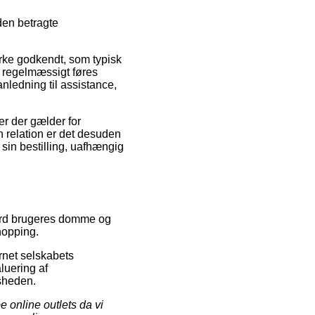
den betragte
rke godkendt, som typisk
n regelmæssigt føres
anledning til assistance,
er der gælder for
en relation er det desuden
 sin bestilling, uafhængig
djord brugeres domme og
hopping.
ernet selskabets
luering af
sheden.
 online outlets da vi