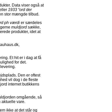
ukter. Data viser også at
eller
1933 “ord der
 en stor mængde tilbud.
rd ph værdi
er særdeles
ingerne
muldjord sække
,
terede produkter, idet at
Bauhaus.dk,
ing. Et hit er i dag at få
ulighed for det.
levering.
ejdsplads. Den er oftest
hed vil dog i de fleste
djord internet butikkens
muldjorden omgående, så
 aktuelle vare.
em ikke at det står og