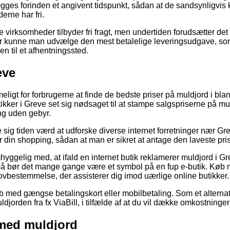
ægges forinden et angivent tidspunkt, sådan at de sandsynligvis 
erne har fri.
ne virksomheder tilbyder fri fragt, men undertiden forudsætter det
 kunne man udvælge den mest betalelige leveringsudgave, som i 
en til et afhentningssted.
eve
eligt for forbrugerne at finde de bedste priser på muldjord i blan
ikker i Greve set sig nødsaget til at stampe salgspriserne på mu
ng uden gebyr.
e sig tiden værd at udforske diverse internet forretninger nær Gre
 din shopping, sådan at man er sikret at antage den laveste pris
yggelig med, at ifald en internet butik reklamerer muldjord i Gr
, så bør det mange gange være et symbol på en fup e-butik. Køb 
lovbestemmelse, der assisterer dig imod uærlige online butikker.
køb med gængse betalingskort eller mobilbetaling. Som et alterna
djorden fra fx ViaBill, i tilfælde af at du vil dække omkostninger
 med muldjord