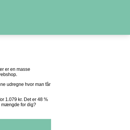
 der er en masse
 webshop.
unne udregne hvor man får
for 1.079 kr. Det er 48 %
te mængde for dig?