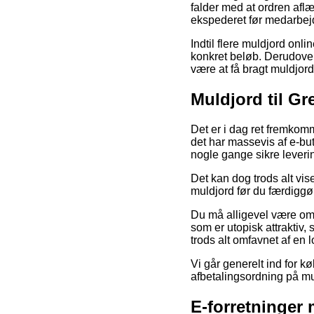
falder med at ordren afl
ekspederet før medarbejd
Indtil flere muldjord onli
konkret beløb. Derudover
være at få bragt muldjord
Muldjord til Gr
Det er i dag ret fremkomm
det har massevis af e-but
nogle gange sikre leveri
Det kan dog trods alt vis
muldjord før du færdiggør
Du må alligevel være omh
som er utopisk attraktiv
trods alt omfavnet af en 
Vi går generelt ind for 
afbetalingsordning på mul
E-forretninger