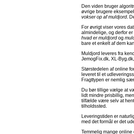
Den viden bruger algoritm
øvrige brugere eksempelv
vokser op af muldjord
. D
For øvrigt viser vores d
almindelige, og derfor e
hvad er muldjord
og
muld
bare et enkelt af dem ka
Muldjord leveres fra ke
JemogFix.dk, XL-Byg.dk,
Størstedelen af online for
leveret til et udlevering
Fragttypen er nemlig sær
Du bør tillige vælge at væ
lidt mindre prisbillig, m
tilfælde være selv at hent
tilholdssted.
Leveringstiden er naturl
med det formål er det ude
Temmelig mange online out