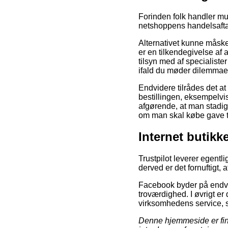
Forinden folk handler mu
netshoppens handelsaftal
Alternativet kunne måske
er en tilkendegivelse af 
tilsyn med af specialiste
ifald du møder dilemmae
Endvidere tilrådes det at
bestillingen, eksempelvis
afgørende, at man stadig 
om man skal købe gave ti
Internet butikk
Trustpilot leverer egentl
derved er det fornuftigt,
Facebook byder på endvide
troværdighed. I øvrigt er
virksomhedens service, 
Denne hjemmeside er fina