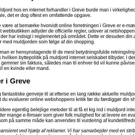
ldjord hos en internet forhandler i Greve burde man i virkelighe
e, det er dog oftest en omfattende opgave.
 være at bemærke hvorvidt online forretningen i Greve er e-mæ
at webbutikken adlyder de officielle regler, udover at netshoppe
r der har indsigt i reglementet på området. Dette er desuden din 
r med muldjorden som følge af din shopping.
 man er hensynstagende til de mest betydningsfulde retningslinj
 hvilken byttepolitik på muldjord internet selskabet tilbyder. I d
gemmer sin faktura, således man til enhver tid vil kunne påvise
l en kvinde eller mand.
er i Greve
ig fantastiske genveje til at efterse en lang række aktuelle mul
 at du evaluerer online webshoppens kritik før du færdiggør din s
re egentlig belejlige metoder til at få et kig ind i muldjord int
 der mange e-firmaer som giver folk mulighed for at levere en eva
som på samme måde kan anvendes til vurdering af kundetilfred
nsieret ved hjælp af reklamer. Vi har samarbejder med en stribe