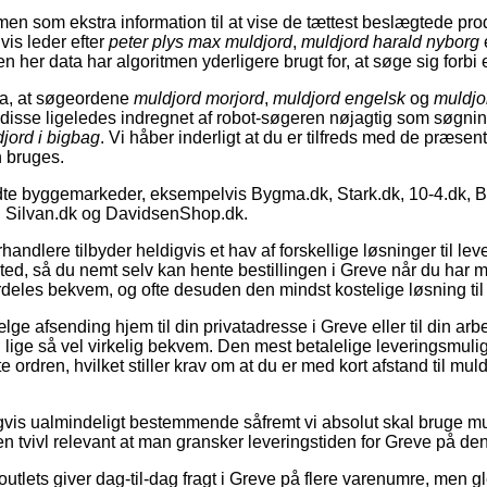
en som ekstra information til at vise de tættest beslægtede prod
is leder efter
peter plys max muldjord
,
muldjord harald nyborg
en her data har algoritmen yderligere brugt for, at søge sig forbi
ata, at søgeordene
muldjord morjord
,
muldjord engelsk
og
muldjo
r disse ligeledes indregnet af robot-søgeren nøjagtig som søgn
jord i bigbag
. Vi håber inderligt at du er tilfreds med de præsen
n bruges.
ndte byggemarkeder, eksempelvis Bygma.dk, Stark.dk, 10-4.dk, 
 Silvan.dk og DavidsenShop.dk.
handlere tilbyder heldigvis et hav af forskellige løsninger til lever
ssted, så du nemt selv kan hente bestillingen i Greve når du har m
deles bekvem, og ofte desuden den mindst kostelige løsning til 
lge afsending hjem til din privatadresse i Greve eller til din arb
en lige så vel virkelig bekvem. Den mest betalelige leveringsmulig
e ordren, hvilket stiller krav om at du er med kort afstand til mul
igvis ualmindeligt bestemmende såfremt vi absolut skal bruge 
n tvivl relevant at man gransker leveringstiden for Greve på den
lets giver dag-til-dag fragt i Greve på flere varenumre, men gl