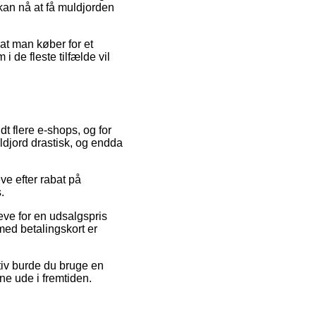
kan nå at få muldjorden
 at man køber for et
de fleste tilfælde vil
dt flere e-shops, og for
ldjord drastisk, og endda
ve efter rabat på
.
eve for en udsalgspris
med betalingskort er
tiv burde du bruge en
ne ude i fremtiden.