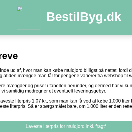
BestilByg.dk
reve
 finde ud af, hvor man kan købe muldjord billigst på nettet, fordi
 og at den mængde man får for pengene varierer fra webshop til
otere mængder og priser i tabellen herunder, og dermed har vi k
or vi samtidig medregner et eventuelt leveringsgebyr.
aveste literpris 1,07 kr., som man kan få ved at købe 1.000 liter 
este literpris. Så er spørgsmålet bare, om 1.000 liter er den ret
Laveste literpris for muldjord inkl. fragt*