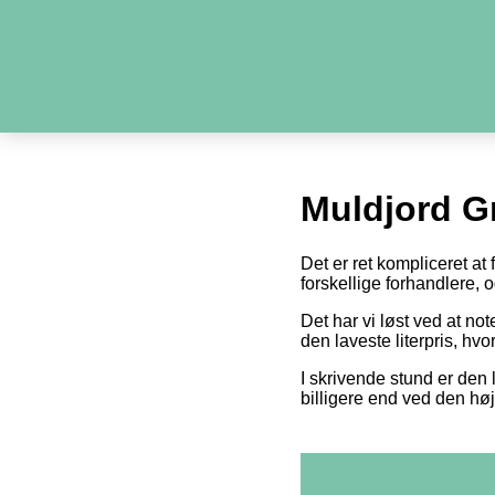
Muldjord G
Det er ret kompliceret at
forskellige forhandlere,
Det har vi løst ved at n
den laveste literpris, hv
I skrivende stund er den l
billigere end ved den høj