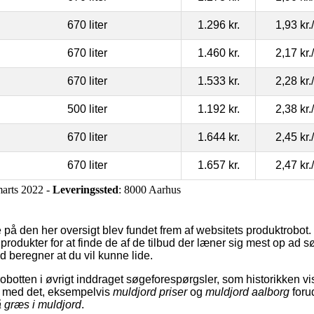
670 liter
1.296 kr.
1,93 kr.
670 liter
1.460 kr.
2,17 kr.
670 liter
1.533 kr.
2,28 kr.
500 liter
1.192 kr.
2,38 kr.
670 liter
1.644 kr.
2,45 kr.
670 liter
1.657 kr.
2,47 kr.
marts 2022 -
Leveringssted
: 8000 Aarhus
 på den her oversigt blev fundet frem af websitets produktrobo
rodukter for at finde de af de tilbud der læner sig mest op ad 
 beregner at du vil kunne lide.
botten i øvrigt inddraget søgeforespørgsler, som historikken vi
 med det, eksempelvis
muldjord priser
og
muldjord aalborg
foru
 græs i muldjord
.