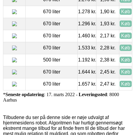
670 liter
1.278 kr.
1,90 kr.
Køb
670 liter
1.296 kr.
1,93 kr.
Køb
670 liter
1.460 kr.
2,17 kr.
Køb
670 liter
1.533 kr.
2,28 kr.
Køb
500 liter
1.192 kr.
2,38 kr.
Køb
670 liter
1.644 kr.
2,45 kr.
Køb
670 liter
1.657 kr.
2,47 kr.
Køb
*
Seneste opdatering
: 17. marts 2022 -
Leveringssted
: 8000
Aarhus
Tilbudene du ser på denne side er nøje udvalgt af
hjemmesidens robot. Algoritmen har hurtigt gennemsøgt
ekstremt mange tilbud for at finde frem til de tilbud der har
mest mulig relation til muldjord, og som robotten derfor