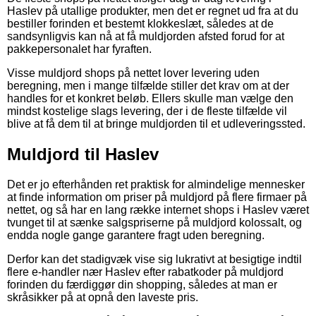
Haslev på utallige produkter, men det er regnet ud fra at du
bestiller forinden et bestemt klokkeslæt, således at de
sandsynligvis kan nå at få muldjorden afsted forud for at
pakkepersonalet har fyraften.
Visse muldjord shops på nettet lover levering uden
beregning, men i mange tilfælde stiller det krav om at der
handles for et konkret beløb. Ellers skulle man vælge den
mindst kostelige slags levering, der i de fleste tilfælde vil
blive at få dem til at bringe muldjorden til et udleveringssted.
Muldjord til Haslev
Det er jo efterhånden ret praktisk for almindelige mennesker
at finde information om priser på muldjord på flere firmaer på
nettet, og så har en lang række internet shops i Haslev været
tvunget til at sænke salgspriserne på muldjord kolossalt, og
endda nogle gange garantere fragt uden beregning.
Derfor kan det stadigvæk vise sig lukrativt at besigtige indtil
flere e-handler nær Haslev efter rabatkoder på muldjord
forinden du færdiggør din shopping, således at man er
skråsikker på at opnå den laveste pris.