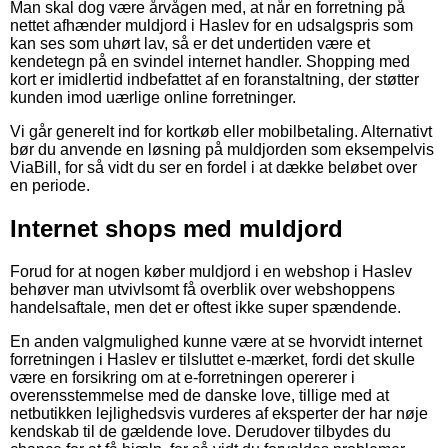
Man skal dog være årvågen med, at når en forretning på
nettet afhænder muldjord i Haslev for en udsalgspris som
kan ses som uhørt lav, så er det undertiden være et
kendetegn på en svindel internet handler. Shopping med
kort er imidlertid indbefattet af en foranstaltning, der støtter
kunden imod uærlige online forretninger.
Vi går generelt ind for kortkøb eller mobilbetaling. Alternativt
bør du anvende en løsning på muldjorden som eksempelvis
ViaBill, for så vidt du ser en fordel i at dække beløbet over
en periode.
Internet shops med muldjord
Forud for at nogen køber muldjord i en webshop i Haslev
behøver man utvivlsomt få overblik over webshoppens
handelsaftale, men det er oftest ikke super spændende.
En anden valgmulighed kunne være at se hvorvidt internet
forretningen i Haslev er tilsluttet e-mærket, fordi det skulle
være en forsikring om at e-forretningen opererer i
overensstemmelse med de danske love, tillige med at
netbutikken lejlighedsvis vurderes af eksperter der har nøje
kendskab til de gældende love. Derudover tilbydes du