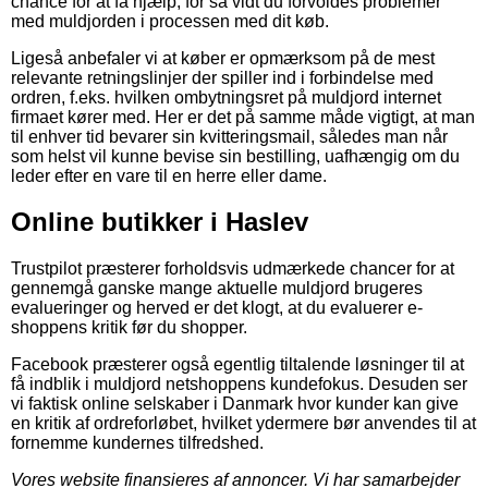
chance for at få hjælp, for så vidt du forvoldes problemer
med muldjorden i processen med dit køb.
Ligeså anbefaler vi at køber er opmærksom på de mest
relevante retningslinjer der spiller ind i forbindelse med
ordren, f.eks. hvilken ombytningsret på muldjord internet
firmaet kører med. Her er det på samme måde vigtigt, at man
til enhver tid bevarer sin kvitteringsmail, således man når
som helst vil kunne bevise sin bestilling, uafhængig om du
leder efter en vare til en herre eller dame.
Online butikker i Haslev
Trustpilot præsterer forholdsvis udmærkede chancer for at
gennemgå ganske mange aktuelle muldjord brugeres
evalueringer og herved er det klogt, at du evaluerer e-
shoppens kritik før du shopper.
Facebook præsterer også egentlig tiltalende løsninger til at
få indblik i muldjord netshoppens kundefokus. Desuden ser
vi faktisk online selskaber i Danmark hvor kunder kan give
en kritik af ordreforløbet, hvilket ydermere bør anvendes til at
fornemme kundernes tilfredshed.
Vores website finansieres af annoncer. Vi har samarbejder