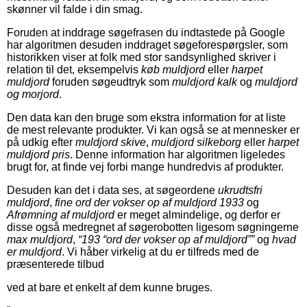
skønner vil falde i din smag.
Foruden at inddrage søgefrasen du indtastede på Google
har algoritmen desuden inddraget søgeforespørgsler, som
historikken viser at folk med stor sandsynlighed skriver i
relation til det, eksempelvis
køb muldjord
eller
harpet
muldjord
foruden søgeudtryk som
muldjord kalk
og
muldjord
og morjord
.
Den data kan den bruge som ekstra information for at liste
de mest relevante produkter. Vi kan også se at mennesker er
på udkig efter
muldjord skive
,
muldjord silkeborg
eller
harpet
muldjord pris
. Denne information har algoritmen ligeledes
brugt for, at finde vej forbi mange hundredvis af produkter.
Desuden kan det i data ses, at søgeordene
ukrudtsfri
muldjord
,
fine ord der vokser op af muldjord 1933
og
Afrømning af muldjord
er meget almindelige, og derfor er
disse også medregnet af søgerobotten ligesom søgningerne
max muldjord
,
“193 “ord der vokser op af muldjord””
og
hvad
er muldjord
. Vi håber virkelig at du er tilfreds med de
præsenterede tilbud
ved at bare et enkelt af dem kunne bruges.