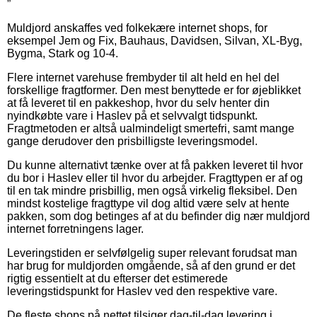
”
Muldjord anskaffes ved folkekære internet shops, for
eksempel Jem og Fix, Bauhaus, Davidsen, Silvan, XL-Byg,
Bygma, Stark og 10-4.
Flere internet varehuse frembyder til alt held en hel del
forskellige fragtformer. Den mest benyttede er for øjeblikket
at få leveret til en pakkeshop, hvor du selv henter din
nyindkøbte vare i Haslev på et selvvalgt tidspunkt.
Fragtmetoden er altså ualmindeligt smertefri, samt mange
gange derudover den prisbilligste leveringsmodel.
Du kunne alternativt tænke over at få pakken leveret til hvor
du bor i Haslev eller til hvor du arbejder. Fragttypen er af og
til en tak mindre prisbillig, men også virkelig fleksibel. Den
mindst kostelige fragttype vil dog altid være selv at hente
pakken, som dog betinges af at du befinder dig nær muldjord
internet forretningens lager.
Leveringstiden er selvfølgelig super relevant forudsat man
har brug for muldjorden omgående, så af den grund er det
rigtig essentielt at du efterser det estimerede
leveringstidspunkt for Haslev ved den respektive vare.
De fleste shops på nettet tilsiger dag-til-dag levering i