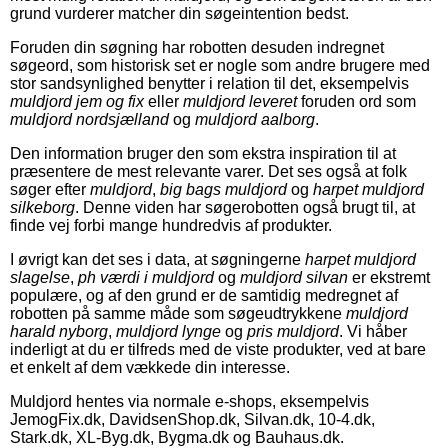
grund vurderer matcher din søgeintention bedst.
Foruden din søgning har robotten desuden indregnet
søgeord, som historisk set er nogle som andre brugere med
stor sandsynlighed benytter i relation til det, eksempelvis
muldjord jem og fix
eller
muldjord leveret
foruden ord som
muldjord nordsjælland
og
muldjord aalborg
.
Den information bruger den som ekstra inspiration til at
præsentere de mest relevante varer. Det ses også at folk
søger efter
muldjord
,
big bags muldjord
og
harpet muldjord
silkeborg
. Denne viden har søgerobotten også brugt til, at
finde vej forbi mange hundredvis af produkter.
I øvrigt kan det ses i data, at søgningerne
harpet muldjord
slagelse
,
ph værdi i muldjord
og
muldjord silvan
er ekstremt
populære, og af den grund er de samtidig medregnet af
robotten på samme måde som søgeudtrykkene
muldjord
harald nyborg
,
muldjord lynge
og
pris muldjord
. Vi håber
inderligt at du er tilfreds med de viste produkter, ved at bare
et enkelt af dem vækkede din interesse.
Muldjord hentes via normale e-shops, eksempelvis
JemogFix.dk, DavidsenShop.dk, Silvan.dk, 10-4.dk,
Stark.dk, XL-Byg.dk, Bygma.dk og Bauhaus.dk.