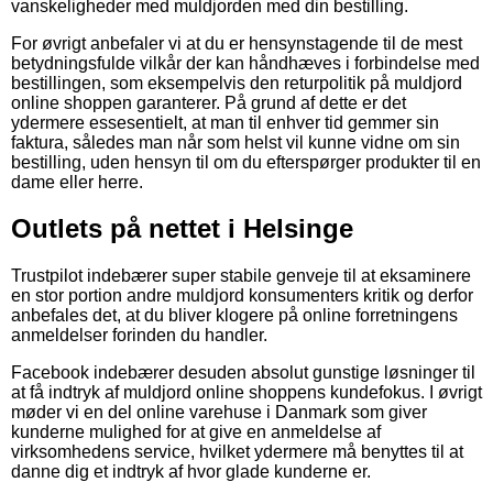
vanskeligheder med muldjorden med din bestilling.
For øvrigt anbefaler vi at du er hensynstagende til de mest
betydningsfulde vilkår der kan håndhæves i forbindelse med
bestillingen, som eksempelvis den returpolitik på muldjord
online shoppen garanterer. På grund af dette er det
ydermere essesentielt, at man til enhver tid gemmer sin
faktura, således man når som helst vil kunne vidne om sin
bestilling, uden hensyn til om du efterspørger produkter til en
dame eller herre.
Outlets på nettet i Helsinge
Trustpilot indebærer super stabile genveje til at eksaminere
en stor portion andre muldjord konsumenters kritik og derfor
anbefales det, at du bliver klogere på online forretningens
anmeldelser forinden du handler.
Facebook indebærer desuden absolut gunstige løsninger til
at få indtryk af muldjord online shoppens kundefokus. I øvrigt
møder vi en del online varehuse i Danmark som giver
kunderne mulighed for at give en anmeldelse af
virksomhedens service, hvilket ydermere må benyttes til at
danne dig et indtryk af hvor glade kunderne er.