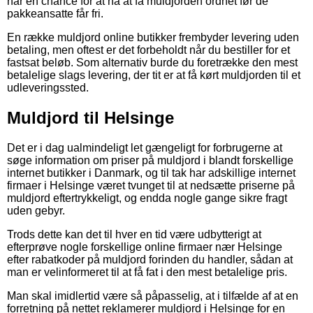
har en chance for at nå at få muldjorden ordnet før de
pakkeansatte får fri.
En række muldjord online butikker frembyder levering uden
betaling, men oftest er det forbeholdt når du bestiller for et
fastsat beløb. Som alternativ burde du foretrække den mest
betalelige slags levering, der tit er at få kørt muldjorden til et
udleveringssted.
Muldjord til Helsinge
Det er i dag ualmindeligt let gængeligt for forbrugerne at
søge information om priser på muldjord i blandt forskellige
internet butikker i Danmark, og til tak har adskillige internet
firmaer i Helsinge været tvunget til at nedsætte priserne på
muldjord eftertrykkeligt, og endda nogle gange sikre fragt
uden gebyr.
Trods dette kan det til hver en tid være udbytterigt at
efterprøve nogle forskellige online firmaer nær Helsinge
efter rabatkoder på muldjord forinden du handler, sådan at
man er velinformeret til at få fat i den mest betalelige pris.
Man skal imidlertid være så påpasselig, at i tilfælde af at en
forretning på nettet reklamerer muldjord i Helsinge for en