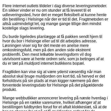
Flere internet outlets tildeler i dag diverse leveringsmetoder.
En sikker vinder er nu om stunder at få leveret til et
udleveringssted, hvor det er meget fleksibelt at kunne hente
din bestilling i Helsinge når der er tid til det. Fragtmetoden er
altså ualmindeligt let, og mange gange tillige den mindst
kostelige slags levering.
Du burde ligeledes planlægge at få pakken sendt hjem til
hvor du bor i Helsinge eller ud til dit arbejdes adresse.
Løsningen viser sig for det meste en anelse mere
omkostningsfuld, men på den anden side ekstremt
problemfri. Den mest letkøbte leveringsform vil dog
utvivlsomt være at hente ordren selv, som jo betinges af at
du er tæt på muldjord internet butikkens bopæl.
Fragttiden kan vise sig at være yderst væsentlig når man
absolut skal bruge muldjorden om kort tid, så herved er det
forholdsvis på sin plads at man kigger nærmere på den
forventede leveringsdato for Helsinge på det pågældende
produkt.
Mange webbutikker annoncerer levering på næste hverdag i
Helsinge på en række varenumre, hvilket afhænger af at
bestillingen fuldbyrdes forud for et aftalt klokkeslæt, så at de