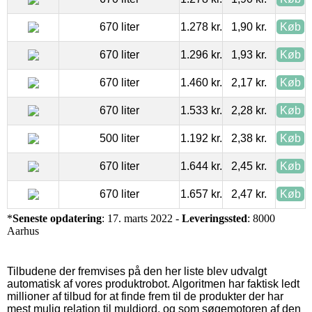
670 liter
1.278 kr.
1,90 kr.
Køb
670 liter
1.296 kr.
1,93 kr.
Køb
670 liter
1.460 kr.
2,17 kr.
Køb
670 liter
1.533 kr.
2,28 kr.
Køb
500 liter
1.192 kr.
2,38 kr.
Køb
670 liter
1.644 kr.
2,45 kr.
Køb
670 liter
1.657 kr.
2,47 kr.
Køb
*
Seneste opdatering
: 17. marts 2022 -
Leveringssted
: 8000
Aarhus
Tilbudene der fremvises på den her liste blev udvalgt
automatisk af vores produktrobot. Algoritmen har faktisk ledt
millioner af tilbud for at finde frem til de produkter der har
mest mulig relation til muldjord, og som søgemotoren af den