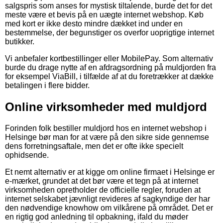
salgspris som anses for mystisk tiltalende, burde det for det
meste være et bevis på en uægte internet webshop. Køb
med kort er ikke desto mindre dækket ind under en
bestemmelse, der begunstiger os overfor uoprigtige internet
butikker.
Vi anbefaler kortbestillinger eller MobilePay. Som alternativ
burde du drage nytte af en afdragsordning på muldjorden fra
for eksempel ViaBill, i tilfælde af at du foretrækker at dække
betalingen i flere bidder.
Online virksomheder med muldjord
Forinden folk bestiller muldjord hos en internet webshop i
Helsinge bør man for at være på den sikre side gennemse
dens forretningsaftale, men det er ofte ikke specielt
ophidsende.
Et nemt alternativ er at kigge om online firmaet i Helsinge er
e-mærket, grundet at det bør være et tegn på at internet
virksomheden opretholder de officielle regler, foruden at
internet selskabet jævnligt revideres af sagkyndige der har
den nødvendige knowhow om vilkårene på området. Det er
en rigtig god anledning til opbakning, ifald du møder