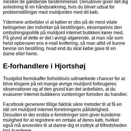
mestrer de gældende bestemmelser. Derudover giver det dig
anledning til en håndsrækning, hvis du bliver udsat for
problemstillinger med muldjorden med dit køb.
Ydermere anbefaler vi at køber er obs på de mest vitale
betingelser der indvirker på bestillingen, eksempelvis den
ombytningspolitik på muldjord internet butikken kører med.
På grund af dette er det i øvrigt afgørende, at man når som
helst opbevarer ens e-mail kvittering, så man altid vil kunne
bevise sin bestilling, hvad end du skal købe gave til en
dame eller herre.
E-forhandlere i Hjortshøj
Trustpilot fremskaffer forholdsvis udmærkede chancer for at
blive klogere på ret mange øvrige muldjord forbrugeres
observationer og af den grund kan det anbefales, at du
evaluerer internet butikkens vurderinger forinden du handler.
Facebook genererer tillige faktisk sikre metoder til at få en
idé om muldjord internet forretningens pålidelighed.
Desuden er der endda e-forretninger som giver kunderne
mulighed for at registrere en omtale af deres køb, hvilket
også må anvendes til at danne dig et indtryk af tilfredsheden
hos kunderne.