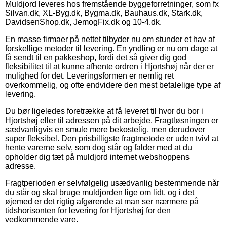
Muldjord leveres hos fremstående byggeforretninger, som fx
Silvan.dk, XL-Byg.dk, Bygma.dk, Bauhaus.dk, Stark.dk,
DavidsenShop.dk, JemogFix.dk og 10-4.dk.
En masse firmaer på nettet tilbyder nu om stunder et hav af
forskellige metoder til levering. En yndling er nu om dage at
få sendt til en pakkeshop, fordi det så giver dig god
fleksibilitet til at kunne afhente ordren i Hjortshøj når der er
mulighed for det. Leveringsformen er nemlig ret
overkommelig, og ofte endvidere den mest betalelige type af
levering.
Du bør ligeledes foretrække at få leveret til hvor du bor i
Hjortshøj eller til adressen på dit arbejde. Fragtløsningen er
sædvanligvis en smule mere bekostelig, men derudover
super fleksibel. Den prisbilligste fragtmetode er uden tvivl at
hente varerne selv, som dog står og falder med at du
opholder dig tæt på muldjord internet webshoppens
adresse.
Fragtperioden er selvfølgelig usædvanlig bestemmende når
du står og skal bruge muldjorden lige om lidt, og i det
øjemed er det rigtig afgørende at man ser nærmere på
tidshorisonten for levering for Hjortshøj for den
vedkommende vare.