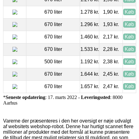
670 liter
1.278 kr.
1,90 kr.
Køb
670 liter
1.296 kr.
1,93 kr.
Køb
670 liter
1.460 kr.
2,17 kr.
Køb
670 liter
1.533 kr.
2,28 kr.
Køb
500 liter
1.192 kr.
2,38 kr.
Køb
670 liter
1.644 kr.
2,45 kr.
Køb
670 liter
1.657 kr.
2,47 kr.
Køb
*
Seneste opdatering
: 17. marts 2022 -
Leveringssted
: 8000
Aarhus
Varerne der præsenteres i den her oversigt er nøje udvalgt
af websitets webshop-robot. Denne har hurtigt scannet flere
millioner af produkter med det formål at kunne præsentere
de tilbud der mest muligt relaterer sig til muldjord, og som