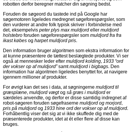
robotten derfor beregner matcher din søgning bedst.
Foruden de søgeord du tastede ind på Google har
søgemotoren ligeledes medregnet søgeforespørgsler, som
den vurderer at andre folk typisk skriver i forbindelse med
det, eksempelvis
peter plys max muldjord
eller
muldjord
holstebro
foruden søgeforespørgsler som
muldjord fra fra
ikast købes
og
harpet muldjord pris
.
Den information bruger algoritmen som ekstra information for
at kunne præsentere de tættest beslægtede produkter. Vi ser
også at mennesker leder efter
muldjord kolding
,
1933 “ord
der vokser op af muldjord”
samt
muldjord i bigbags
. Den
information har algoritmen ligeledes benyttet for, at navigere
igennem millioner af produkter.
For øvrigt kan det ses i data, at søgningerne
muldjord til
græsplæne
,
muldjord vægt
og
så græs i muldjord
er
særdeles anvendte, og derfor er disse samtidig indregnet af
robot-søgeren foruden søgefraserne
muldjord og morjord
,
pris på muldjord
og
1933 hine ord der vokser op af muldjord
.
Forhåbentlig viser det sig at vi ikke skuffede dig med de
præsenterede produkter, idet at ét eller flere af disse kan
bruges.