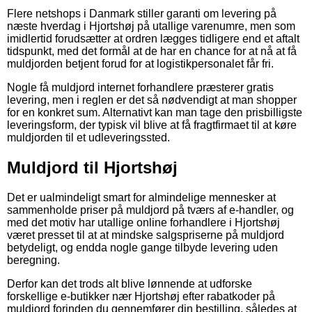
Flere netshops i Danmark stiller garanti om levering på
næste hverdag i Hjortshøj på utallige varenumre, men som
imidlertid forudsætter at ordren lægges tidligere end et aftalt
tidspunkt, med det formål at de har en chance for at nå at få
muldjorden betjent forud for at logistikpersonalet får fri.
Nogle få muldjord internet forhandlere præsterer gratis
levering, men i reglen er det så nødvendigt at man shopper
for en konkret sum. Alternativt kan man tage den prisbilligste
leveringsform, der typisk vil blive at få fragtfirmaet til at køre
muldjorden til et udleveringssted.
Muldjord til Hjortshøj
Det er ualmindeligt smart for almindelige mennesker at
sammenholde priser på muldjord på tværs af e-handler, og
med det motiv har utallige online forhandlere i Hjortshøj
været presset til at at mindske salgspriserne på muldjord
betydeligt, og endda nogle gange tilbyde levering uden
beregning.
Derfor kan det trods alt blive lønnende at udforske
forskellige e-butikker nær Hjortshøj efter rabatkoder på
muldjord forinden du gennemfører din bestilling, således at