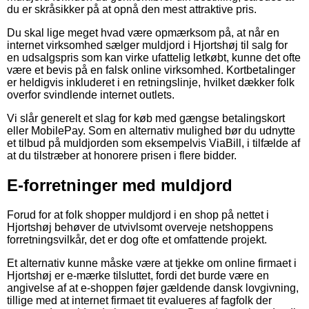
du er skråsikker på at opnå den mest attraktive pris.
Du skal lige meget hvad være opmærksom på, at når en
internet virksomhed sælger muldjord i Hjortshøj til salg for
en udsalgspris som kan virke ufattelig letkøbt, kunne det ofte
være et bevis på en falsk online virksomhed. Kortbetalinger
er heldigvis inkluderet i en retningslinje, hvilket dækker folk
overfor svindlende internet outlets.
Vi slår generelt et slag for køb med gængse betalingskort
eller MobilePay. Som en alternativ mulighed bør du udnytte
et tilbud på muldjorden som eksempelvis ViaBill, i tilfælde af
at du tilstræber at honorere prisen i flere bidder.
E-forretninger med muldjord
Forud for at folk shopper muldjord i en shop på nettet i
Hjortshøj behøver de utvivlsomt overveje netshoppens
forretningsvilkår, det er dog ofte et omfattende projekt.
Et alternativ kunne måske være at tjekke om online firmaet i
Hjortshøj er e-mærke tilsluttet, fordi det burde være en
angivelse af at e-shoppen føjer gældende dansk lovgivning,
tillige med at internet firmaet tit evalueres af fagfolk der