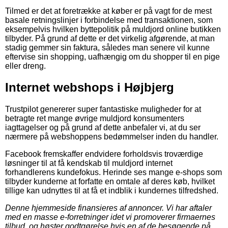
Tilmed er det at foretrække at køber er på vagt for de mest
basale retningslinjer i forbindelse med transaktionen, som
eksempelvis hvilken byttepolitik på muldjord online butikken
tilbyder. På grund af dette er det virkelig afgørende, at man
stadig gemmer sin faktura, således man senere vil kunne
eftervise sin shopping, uafhængig om du shopper til en pige
eller dreng.
Internet webshops i Højbjerg
Trustpilot genererer super fantastiske muligheder for at
betragte ret mange øvrige muldjord konsumenters
iagttagelser og på grund af dette anbefaler vi, at du ser
nærmere på webshoppens bedømmelser inden du handler.
Facebook fremskaffer endvidere forholdsvis troværdige
løsninger til at få kendskab til muldjord internet
forhandlerens kundefokus. Herinde ses mange e-shops som
tilbyder kunderne at forfatte en omtale af deres køb, hvilket
tillige kan udnyttes til at få et indblik i kundernes tilfredshed.
Denne hjemmeside finansieres af annoncer. Vi har aftaler
med en masse e-forretninger idet vi promoverer firmaernes
tilbud, og høster godtgørelse hvis en af de besøgende på