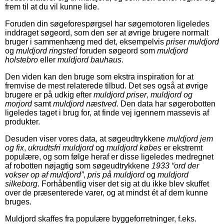
frem til at du vil kunne lide.
Foruden din søgeforespørgsel har søgemotoren ligeledes
inddraget søgeord, som den ser at øvrige brugere normalt
bruger i sammenhæng med det, eksempelvis
priser muldjord
og
muldjord ringsted
foruden søgeord som
muldjord
holstebro
eller
muldjord bauhaus
.
Den viden kan den bruge som ekstra inspiration for at
fremvise de mest relaterede tilbud. Det ses også at øvrige
brugere er på udkig efter
muldjord priser
,
muldjord og
morjord
samt
muldjord næstved
. Den data har søgerobotten
ligeledes taget i brug for, at finde vej igennem massevis af
produkter.
Desuden viser vores data, at søgeudtrykkene
muldjord jem
og fix
,
ukrudtsfri muldjord
og
muldjord købes
er ekstremt
populære, og som følge heraf er disse ligeledes medregnet
af robotten nøjagtig som søgeudtrykkene
1933 “ord der
vokser op af muldjord”
,
pris på muldjord
og
muldjord
silkeborg
. Forhåbentlig viser det sig at du ikke blev skuffet
over de præsenterede varer, og at mindst ét af dem kunne
bruges.
Muldjord skaffes fra populære byggeforretninger, f.eks.