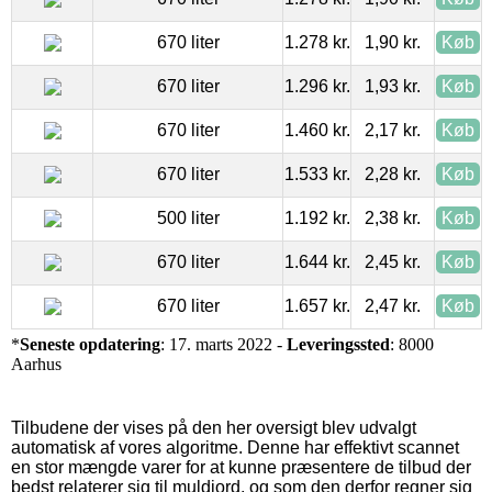
670 liter
1.278 kr.
1,90 kr.
Køb
670 liter
1.296 kr.
1,93 kr.
Køb
670 liter
1.460 kr.
2,17 kr.
Køb
670 liter
1.533 kr.
2,28 kr.
Køb
500 liter
1.192 kr.
2,38 kr.
Køb
670 liter
1.644 kr.
2,45 kr.
Køb
670 liter
1.657 kr.
2,47 kr.
Køb
*
Seneste opdatering
: 17. marts 2022 -
Leveringssted
: 8000
Aarhus
Tilbudene der vises på den her oversigt blev udvalgt
automatisk af vores algoritme. Denne har effektivt scannet
en stor mængde varer for at kunne præsentere de tilbud der
bedst relaterer sig til muldjord, og som den derfor regner sig