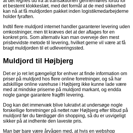
at det regnes ud fra at transaktionen gennemføres forud for
et bestemt klokkeslæt, med det formål at de med sikkerhed
kan nå at få muldjorden pakket inden logistikmedarbejderne
holder fyraften.
Indtil flere muldjord internet handler garanterer levering uden
omkostninger, men tit kræves det at der aftages for en
konkret pris. Som alternativ kan man overveje den mest
prisbevidste metode til levering, hvilket gerne vil være at få
bragt muldjorden til et udleveringssted.
Muldjord til Højbjerg
Det er jo ret let gængeligt for enhver at finde information om
priser på muldjord hos flere online forretninger, og så har
adskillige online varehuse i Højbjerg ikke kunne lade være
med at mindske priserne på muldjord markant, og endda
nogle gange garantere fragtfri levering.
Dog kan det immervæk blive lukrativt at undersøge nogle
forskellige forretninger på nettet nær Højbjerg efter tilbud på
muldjord før du færdiggør din shopping, så du er usvigeligt
sikker på at indhente den laveste pris.
Man bør bare være årvågen med, at hvis en webshop