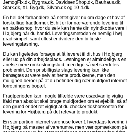
JemogFix.dk, Bygma.dk, DavidsenShop.dk, Bauhaus.dk,
Stark.dk, XL-Byg.dk, Silvan.dk og 10-4.dk.
En hel del forhandlere på nettet giver nu om dage et hav af
forskellige fragtformer. Et hit er for nærværende levering til
en pakkeshop, hvor du selv kan hente din nyindkøbte vare i
Højbjerg når du har tid. Leveringsmetoden er nemlig i høj
grad simpel, samt oftest endvidere den billigste
leveringsløsning.
Du kan ligeledes forsøge at få leveret til dit hus i Højbjerg
eller ud på din arbejdsplads. Løsningen er almindeligvis en
anelse mere omkostningsfuld, men lige så vel særdeles
problemfri. Den prisbilligste slags levering kan ikke
benægtes at være selv at hente produkterne, men den
mulighed beroer på at du befinder dig nær muldjord internet
forretningens bopæl.
Fragtperioden kan i nogle tilfælde være usædvanlig vigtig
ifald man absolut skal bruge muldjorden om et øjeblik, så af
den grund er det ret vigtigt at du checker tidshorisonten for
levering for Højbjerg på det relevante produkt.
En stor portion internet varehuse lover 1 hverdags levering i
Højbjerg på masser af varenumre, men vær opmærksom på