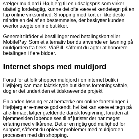
sælger muldjord i Højbjerg til en udsalgspris som virker
ufattelig fordelagtig, kunne det ofte være et kendetegn på en
fup online virksomhed. Shopping med kort er ikke desto
mindre en del af en bestemmelse, der beskytter kunden
overfor uægte online butikker.
Generelt tilråder vi bestillinger med betalingskort eller
MobilePay. Som et alternativ bør du anvende en løsning på
muldjorden fra f.eks. ViaBill, såfremt du agter at honorere
betalingen i flere bidder.
Internet shops med muldjord
Forud for at folk shopper muldjord i en internet butik i
Højbjerg kan man faktisk tyde butikkens forretningsaftale,
dog er det undertiden et tidskrævende projekt.
En anden løsning er at bemærke om online forretningen i
Højbjerg er e-mærke godkendt, hvilket kan være et tegn på
at e-firmaet følger gældende dansk lovgivning, foruden at
hjemmesiden løbende ses til af jurister der har meget
erfaring med vilkårene. Det er en rigtig god mulighed for
support, såfremt du oplever problemer med muldjorden i
processen med din shopping.