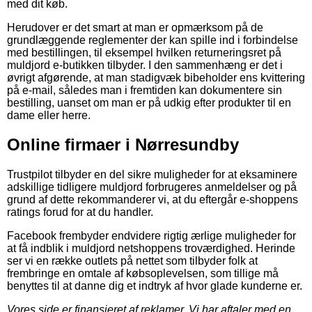
med dit køb.
Herudover er det smart at man er opmærksom på de
grundlæggende reglementer der kan spille ind i forbindelse
med bestillingen, til eksempel hvilken returneringsret på
muldjord e-butikken tilbyder. I den sammenhæng er det i
øvrigt afgørende, at man stadigvæk bibeholder ens kvittering
på e-mail, således man i fremtiden kan dokumentere sin
bestilling, uanset om man er på udkig efter produkter til en
dame eller herre.
Online firmaer i Nørresundby
Trustpilot tilbyder en del sikre muligheder for at eksaminere
adskillige tidligere muldjord forbrugeres anmeldelser og på
grund af dette rekommanderer vi, at du eftergår e-shoppens
ratings forud for at du handler.
Facebook frembyder endvidere rigtig ærlige muligheder for
at få indblik i muldjord netshoppens troværdighed. Herinde
ser vi en række outlets på nettet som tilbyder folk at
frembringe en omtale af købsoplevelsen, som tillige må
benyttes til at danne dig et indtryk af hvor glade kunderne er.
Vores side er finansieret af reklamer. Vi har aftaler med en