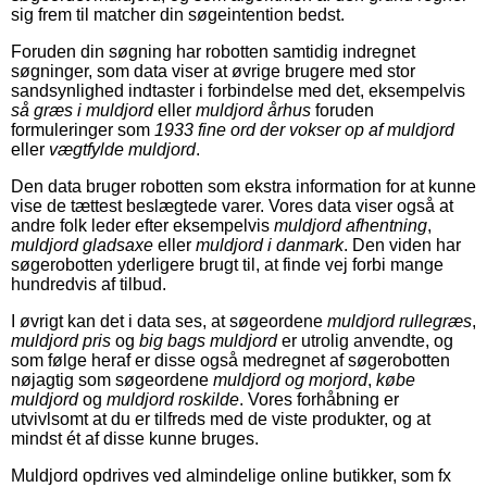
sig frem til matcher din søgeintention bedst.
Foruden din søgning har robotten samtidig indregnet
søgninger, som data viser at øvrige brugere med stor
sandsynlighed indtaster i forbindelse med det, eksempelvis
så græs i muldjord
eller
muldjord århus
foruden
formuleringer som
1933 fine ord der vokser op af muldjord
eller
vægtfylde muldjord
.
Den data bruger robotten som ekstra information for at kunne
vise de tættest beslægtede varer. Vores data viser også at
andre folk leder efter eksempelvis
muldjord afhentning
,
muldjord gladsaxe
eller
muldjord i danmark
. Den viden har
søgerobotten yderligere brugt til, at finde vej forbi mange
hundredvis af tilbud.
I øvrigt kan det i data ses, at søgeordene
muldjord rullegræs
,
muldjord pris
og
big bags muldjord
er utrolig anvendte, og
som følge heraf er disse også medregnet af søgerobotten
nøjagtig som søgeordene
muldjord og morjord
,
købe
muldjord
og
muldjord roskilde
. Vores forhåbning er
utvivlsomt at du er tilfreds med de viste produkter, og at
mindst ét af disse kunne bruges.
Muldjord opdrives ved almindelige online butikker, som fx