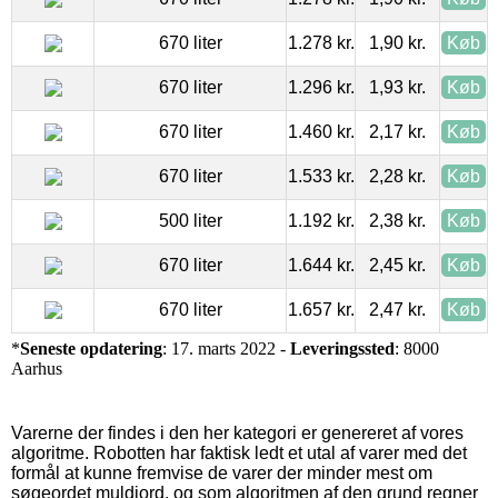
670 liter
1.278 kr.
1,90 kr.
Køb
670 liter
1.296 kr.
1,93 kr.
Køb
670 liter
1.460 kr.
2,17 kr.
Køb
670 liter
1.533 kr.
2,28 kr.
Køb
500 liter
1.192 kr.
2,38 kr.
Køb
670 liter
1.644 kr.
2,45 kr.
Køb
670 liter
1.657 kr.
2,47 kr.
Køb
*
Seneste opdatering
: 17. marts 2022 -
Leveringssted
: 8000
Aarhus
Varerne der findes i den her kategori er genereret af vores
algoritme. Robotten har faktisk ledt et utal af varer med det
formål at kunne fremvise de varer der minder mest om
søgeordet muldjord, og som algoritmen af den grund regner