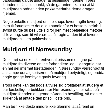
påpasselig da det antager at bestillingen gennemføres
forinden et fast tidspunkt, så de garanteret kan nå at få
muldjorden ordnet inden pakkemedarbejderne drager
hjemad.
Nogle enkelte muldjord online shops lover fragtfri levering,
men tit forudsætter det at du handler for et bestemt beløb. I
øvrigt burde du beslutte sig for den mest betalelige metode
til levering, som tit vil være at få fragtmanden til at levere
muldjorden til en pakkeshop.
Muldjord til Nørresundby
Det er ret så enkelt for enhver at prissammenligne på
muldjord fra diverse online forhandlere, og til gengæld har
en hel del internet foretagender i Nørresundby været nødt til
at stampe udsalgspriserne på muldjord betydeligt, og endda
nogle gange frembyde gratis levering.
Trods dette kan det trods alt vise sig profitabelt at studere et
par forskellige e-butikker nær Nørresundby efter rabat på
muldjord forinden du gennemfører din bestilling, så man er
sikker på at antage den prisbilligste pris.
Man bør ikke desto mindre ikke glemme, at såfremt en