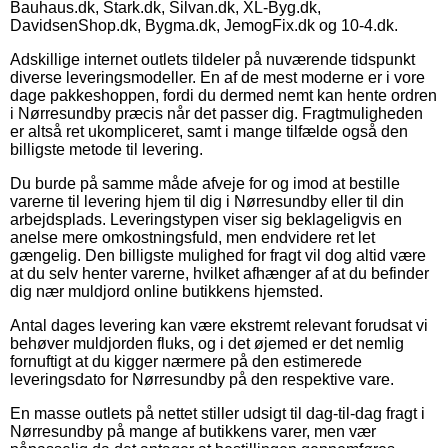
Bauhaus.dk, Stark.dk, Silvan.dk, XL-Byg.dk,
DavidsenShop.dk, Bygma.dk, JemogFix.dk og 10-4.dk.
Adskillige internet outlets tildeler på nuværende tidspunkt
diverse leveringsmodeller. En af de mest moderne er i vore
dage pakkeshoppen, fordi du dermed nemt kan hente ordren
i Nørresundby præcis når det passer dig. Fragtmuligheden
er altså ret ukompliceret, samt i mange tilfælde også den
billigste metode til levering.
Du burde på samme måde afveje for og imod at bestille
varerne til levering hjem til dig i Nørresundby eller til din
arbejdsplads. Leveringstypen viser sig beklageligvis en
anelse mere omkostningsfuld, men endvidere ret let
gængelig. Den billigste mulighed for fragt vil dog altid være
at du selv henter varerne, hvilket afhænger af at du befinder
dig nær muldjord online butikkens hjemsted.
Antal dages levering kan være ekstremt relevant forudsat vi
behøver muldjorden fluks, og i det øjemed er det nemlig
fornuftigt at du kigger nærmere på den estimerede
leveringsdato for Nørresundby på den respektive vare.
En masse outlets på nettet stiller udsigt til dag-til-dag fragt i
Nørresundby på mange af butikkens varer, men vær