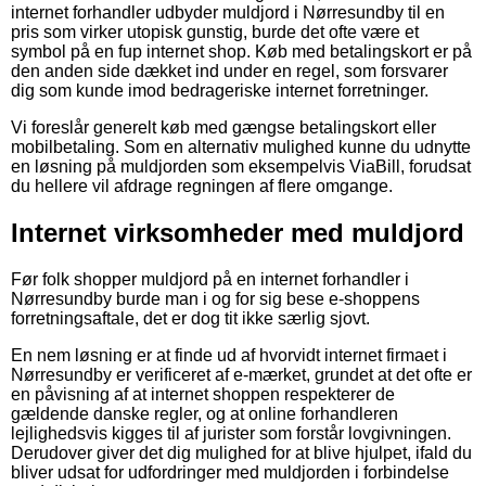
internet forhandler udbyder muldjord i Nørresundby til en
pris som virker utopisk gunstig, burde det ofte være et
symbol på en fup internet shop. Køb med betalingskort er på
den anden side dækket ind under en regel, som forsvarer
dig som kunde imod bedrageriske internet forretninger.
Vi foreslår generelt køb med gængse betalingskort eller
mobilbetaling. Som en alternativ mulighed kunne du udnytte
en løsning på muldjorden som eksempelvis ViaBill, forudsat
du hellere vil afdrage regningen af flere omgange.
Internet virksomheder med muldjord
Før folk shopper muldjord på en internet forhandler i
Nørresundby burde man i og for sig bese e-shoppens
forretningsaftale, det er dog tit ikke særlig sjovt.
En nem løsning er at finde ud af hvorvidt internet firmaet i
Nørresundby er verificeret af e-mærket, grundet at det ofte er
en påvisning af at internet shoppen respekterer de
gældende danske regler, og at online forhandleren
lejlighedsvis kigges til af jurister som forstår lovgivningen.
Derudover giver det dig mulighed for at blive hjulpet, ifald du
bliver udsat for udfordringer med muldjorden i forbindelse