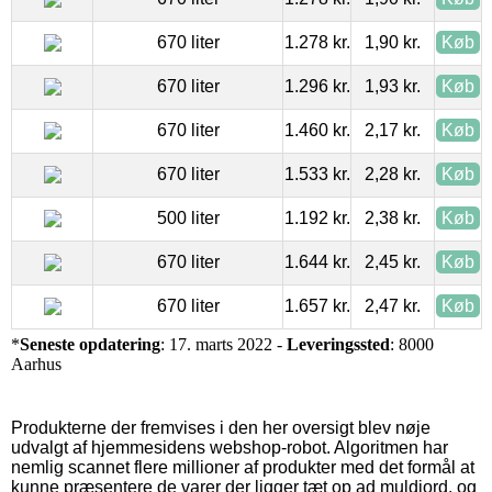
670 liter
1.278 kr.
1,90 kr.
Køb
670 liter
1.296 kr.
1,93 kr.
Køb
670 liter
1.460 kr.
2,17 kr.
Køb
670 liter
1.533 kr.
2,28 kr.
Køb
500 liter
1.192 kr.
2,38 kr.
Køb
670 liter
1.644 kr.
2,45 kr.
Køb
670 liter
1.657 kr.
2,47 kr.
Køb
*
Seneste opdatering
: 17. marts 2022 -
Leveringssted
: 8000
Aarhus
Produkterne der fremvises i den her oversigt blev nøje
udvalgt af hjemmesidens webshop-robot. Algoritmen har
nemlig scannet flere millioner af produkter med det formål at
kunne præsentere de varer der ligger tæt op ad muldjord, og