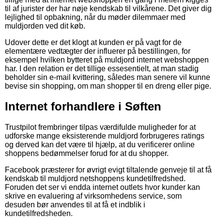
til af jurister der har nøje kendskab til vilkårene. Det giver dig
lejlighed til opbakning, når du møder dilemmaer med
muldjorden ved dit køb.
Udover dette er det klogt at kunden er på vagt for de
elementære vedtægter der influerer på bestillingen, for
eksempel hvilken bytteret på muldjord internet webshoppen
har. I den relation er det tillige essesentielt, at man stadig
beholder sin e-mail kvittering, således man senere vil kunne
bevise sin shopping, om man shopper til en dreng eller pige.
Internet forhandlere i Søften
Trustpilot frembringer tilpas værdifulde muligheder for at
udforske mange eksisterende muldjord forbrugeres ratings
og derved kan det være til hjælp, at du verificerer online
shoppens bedømmelser forud for at du shopper.
Facebook præsterer for øvrigt evigt tiltalende genveje til at få
kendskab til muldjord netshoppens kundetilfredshed.
Foruden det ser vi endda internet outlets hvor kunder kan
skrive en evaluering af virksomhedens service, som
desuden bør anvendes til at få et indblik i
kundetilfredsheden.