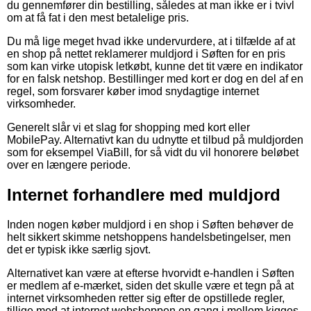
du gennemfører din bestilling, således at man ikke er i tvivl
om at få fat i den mest betalelige pris.
Du må lige meget hvad ikke undervurdere, at i tilfælde af at
en shop på nettet reklamerer muldjord i Søften for en pris
som kan virke utopisk letkøbt, kunne det tit være en indikator
for en falsk netshop. Bestillinger med kort er dog en del af en
regel, som forsvarer køber imod snydagtige internet
virksomheder.
Generelt slår vi et slag for shopping med kort eller
MobilePay. Alternativt kan du udnytte et tilbud på muldjorden
som for eksempel ViaBill, for så vidt du vil honorere beløbet
over en længere periode.
Internet forhandlere med muldjord
Inden nogen køber muldjord i en shop i Søften behøver de
helt sikkert skimme netshoppens handelsbetingelser, men
det er typisk ikke særlig sjovt.
Alternativet kan være at efterse hvorvidt e-handlen i Søften
er medlem af e-mærket, siden det skulle være et tegn på at
internet virksomheden retter sig efter de opstillede regler,
tillige med at internet webshoppen en gang i mellem kigges