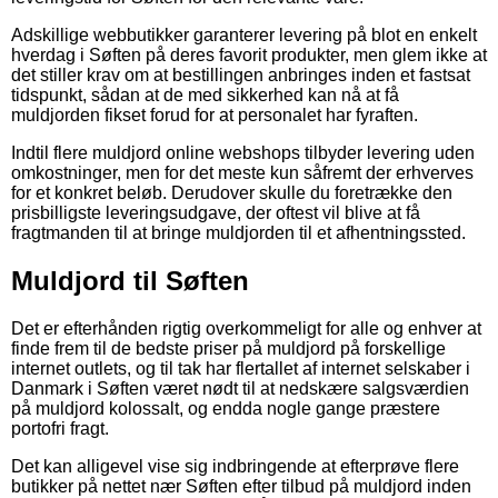
Adskillige webbutikker garanterer levering på blot en enkelt
hverdag i Søften på deres favorit produkter, men glem ikke at
det stiller krav om at bestillingen anbringes inden et fastsat
tidspunkt, sådan at de med sikkerhed kan nå at få
muldjorden fikset forud for at personalet har fyraften.
Indtil flere muldjord online webshops tilbyder levering uden
omkostninger, men for det meste kun såfremt der erhverves
for et konkret beløb. Derudover skulle du foretrække den
prisbilligste leveringsudgave, der oftest vil blive at få
fragtmanden til at bringe muldjorden til et afhentningssted.
Muldjord til Søften
Det er efterhånden rigtig overkommeligt for alle og enhver at
finde frem til de bedste priser på muldjord på forskellige
internet outlets, og til tak har flertallet af internet selskaber i
Danmark i Søften været nødt til at nedskære salgsværdien
på muldjord kolossalt, og endda nogle gange præstere
portofri fragt.
Det kan alligevel vise sig indbringende at efterprøve flere
butikker på nettet nær Søften efter tilbud på muldjord inden