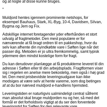
og at nogle af disse kunne bruges.
”
Muldjord hentes igennem prominente netshops, for
eksempel Bauhaus, Stark, XL-Byg, 10-4, Davidsen, Silvan,
Bygma og Jem og Fix.
Adskillige internet foretagender yder efterhånden et stort
udvalg af fragtmetoder. Den mest populære er for
nærværende at få bragt ordren til en pakkeshop, hvor du
selv kan afhente din nyindkøbte vare i Søften lige når det
passer dig. Metoden er jo ultra fremkommelig, samt typisk
ydermere den mindst kostelige form for fragt.
Du kan derudover planlægge at få produkterne leveret til din
adresse i Søften eller til din arbejdsplads. Fragtformen viser
sig i regelen en anelse mere bekostelig, men også i høj grad
let. Den mest prisbevidste leveringsudgave kan ikke
modsiges at være selv at hente varerne, som dog betinges
af at du bor nærved muldjord e-handlens hjemsted.
Leveringstiden er naturligvis ualmindeligt central såfremt
man absolut skal bruge muldjorden nu og her, så med det
formål er det forholdsvis vigtigt at du ser den forventede
leveringstid for Søften for den relevante vare.