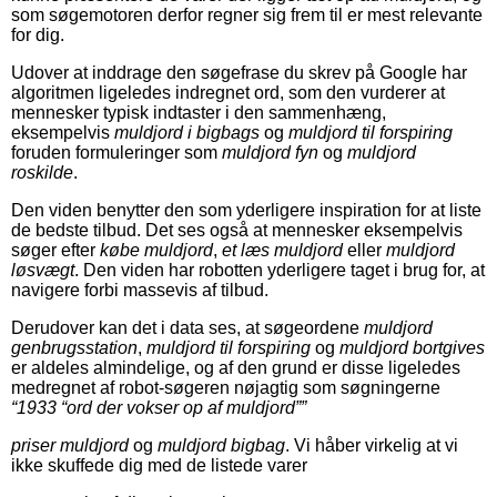
som søgemotoren derfor regner sig frem til er mest relevante
for dig.
Udover at inddrage den søgefrase du skrev på Google har
algoritmen ligeledes indregnet ord, som den vurderer at
mennesker typisk indtaster i den sammenhæng,
eksempelvis
muldjord i bigbags
og
muldjord til forspiring
foruden formuleringer som
muldjord fyn
og
muldjord
roskilde
.
Den viden benytter den som yderligere inspiration for at liste
de bedste tilbud. Det ses også at mennesker eksempelvis
søger efter
købe muldjord
,
et læs muldjord
eller
muldjord
løsvægt
. Den viden har robotten yderligere taget i brug for, at
navigere forbi massevis af tilbud.
Derudover kan det i data ses, at søgeordene
muldjord
genbrugsstation
,
muldjord til forspiring
og
muldjord bortgives
er aldeles almindelige, og af den grund er disse ligeledes
medregnet af robot-søgeren nøjagtig som søgningerne
“1933 “ord der vokser op af muldjord””
priser muldjord
og
muldjord bigbag
. Vi håber virkelig at vi
ikke skuffede dig med de listede varer