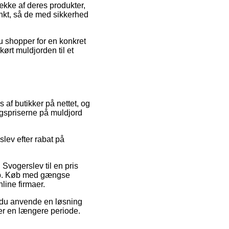
ække af deres produkter,
unkt, så de med sikkerhed
du shopper for en konkret
kørt muldjorden til et
 af butikker på nettet, og
algspriserne på muldjord
lev efter rabat på
Svogerslev til en pris
hop. Køb med gængse
line firmaer.
e du anvende en løsning
ver en længere periode.