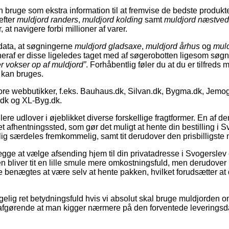
 bruge som ekstra information til at fremvise de bedste produkte
efter
muldjord randers
,
muldjord kolding
samt
muldjord næstved
, at navigere forbi millioner af varer.
data, at søgningerne
muldjord gladsaxe
,
muldjord århus
og
mul
eraf er disse ligeledes taget med af søgerobotten ligesom søg
r vokser op af muldjord”
. Forhåbentlig føler du at du er tilfreds 
m kan bruges.
tore webbutikker, f.eks. Bauhaus.dk, Silvan.dk, Bygma.dk, Jemog
dk og XL-Byg.dk.
re udlover i øjeblikket diverse forskellige fragtformer. En af d
l et afhentningssted, som gør det muligt at hente din bestilling i
g særdeles fremkommelig, samt tit derudover den prisbilligste m
ge at vælge afsending hjem til din privatadresse i Svogerslev e
 bliver tit en lille smule mere omkostningsfuld, men derudover re
e benægtes at være selv at hente pakken, hvilket forudsætter a
gelig ret betydningsfuld hvis vi absolut skal bruge muldjorden om 
afgørende at man kigger nærmere på den forventede leveringsda