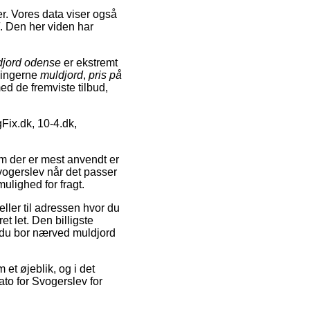
r. Vores data viser også
. Den her viden har
djord odense
er ekstremt
ningerne
muldjord
,
pris på
med de fremviste tilbud,
Fix.dk, 10-4.dk,
em der er mest anvendt er
 Svogerslev når det passer
ulighed for fragt.
ller til adressen hvor du
t let. Den billigste
t du bor nærved muldjord
et øjeblik, og i det
to for Svogerslev for