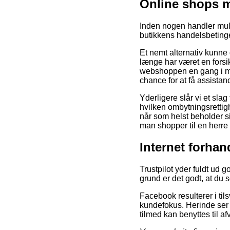
Online shops 
Inden nogen handler muld
butikkens handelsbeting
Et nemt alternativ kunne
længe har været en forsik
webshoppen en gang i me
chance for at få assista
Yderligere slår vi et sla
hvilken ombytningsrettigh
når som helst beholder si
man shopper til en herre
Internet forhan
Trustpilot yder fuldt ud 
grund er det godt, at du 
Facebook resulterer i til
kundefokus. Herinde ser v
tilmed kan benyttes til af