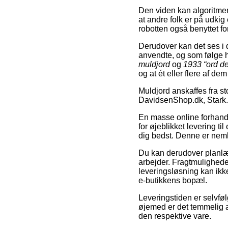
Den viden kan algoritmen
at andre folk er på udkig 
robotten også benyttet for
Derudover kan det ses i 
anvendte, og som følge h
muldjord
og
1933 “ord de
og at ét eller flere af de
Muldjord anskaffes fra s
DavidsenShop.dk, Stark.
En masse online forhandle
for øjeblikket levering ti
dig bedst. Denne er nemli
Du kan derudover planlæg
arbejder. Fragtmuligheden
leveringsløsning kan ikk
e-butikkens bopæl.
Leveringstiden er selvføl
øjemed er det temmelig 
den respektive vare.