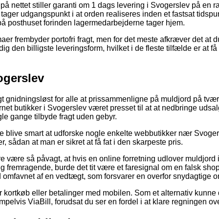
å nettet stiller garanti om 1 dags levering i Svogerslev på en r
ager udgangspunkt i at orden realiseres inden et fastsat tidsp
på posthuset forinden lagermedarbejderne tager hjem.
rmaer frembyder portofri fragt, men for det meste afkræver det at 
g den billigste leveringsform, hvilket i de fleste tilfælde er at få 
ogerslev
t gnidningsløst for alle at prissammenligne på muldjord på tværs
ernet butikker i Svogerslev været presset til at at nedbringe uds
le gange tilbyde fragt uden gebyr.
e blive smart at udforske nogle enkelte webbutikker nær Svogers
, sådan at man er sikret at få fat i den skarpeste pris.
være så påvagt, at hvis en online forretning udlover muldjord i 
g fremragende, burde det tit være et faresignal om en falsk s
id omfavnet af en vedtægt, som forsvarer en overfor snydagtige on
for kortkøb eller betalinger med mobilen. Som et alternativ kunn
elvis ViaBill, forudsat du ser en fordel i at klare regningen o