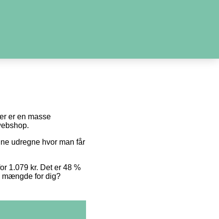
 der er en masse
 webshop.
unne udregne hvor man får
for 1.079 kr. Det er 48 %
te mængde for dig?