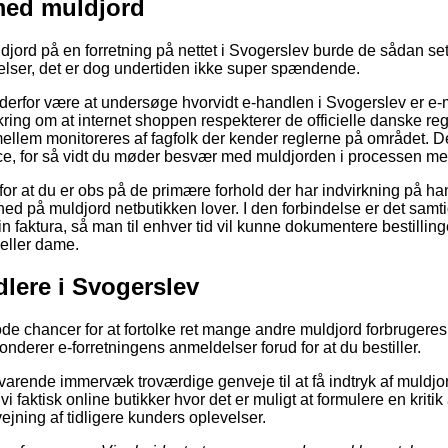
med muldjord
jord på en forretning på nettet i Svogerslev burde de sådan s
elser, det er dog undertiden ikke super spændende.
 derfor være at undersøge hvorvidt e-handlen i Svogerslev er e-
ring om at internet shoppen respekterer de officielle danske reg
llem monitoreres af fagfolk der kender reglerne på området. D
nce, for så vidt du møder besvær med muldjorden i processen med
g for at du er obs på de primære forhold der har indvirkning på h
ed på muldjord netbutikken lover. I den forbindelse er det samti
n faktura, så man til enhver tid vil kunne dokumentere bestillin
 eller dame.
dlere i Svogerslev
gode chancer for at fortolke ret mange andre muldjord forbrugere
sonderer e-forretningens anmeldelser forud for at du bestiller.
svarende immervæk troværdige genveje til at få indtryk af muldjo
i faktisk online butikker hvor det er muligt at formulere en krit
vejning af tidligere kunders oplevelser.