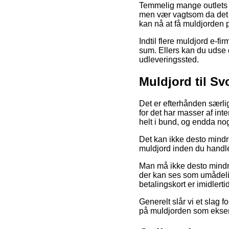
Temmelig mange outlets p
men vær vagtsom da det t
kan nå at få muldjorden 
Indtil flere muldjord e-fi
sum. Ellers kan du udse di
udleveringssted.
Muldjord til Sv
Det er efterhånden særlig
for det har masser af int
helt i bund, og endda nog
Det kan ikke desto mindr
muldjord inden du handler
Man må ikke desto mindre 
der kan ses som umådeli
betalingskort er imidlert
Generelt slår vi et slag 
på muldjorden som eksemp