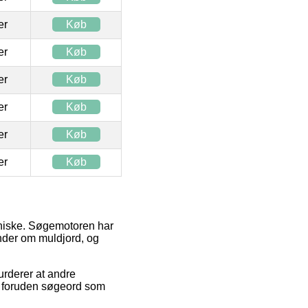
ter
Køb
ter
Køb
ter
Køb
ter
Køb
ter
Køb
ter
Køb
niske. Søgemotoren har
inder om muldjord, og
urderer at andre
foruden søgeord som