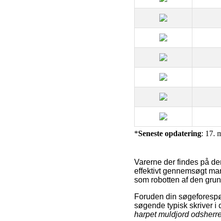
*
Seneste opdatering
: 17. 
Varerne der findes på d
effektivt gennemsøgt man
som robotten af den grund
Foruden din søgeforespør
søgende typisk skriver i
harpet muldjord odsherr