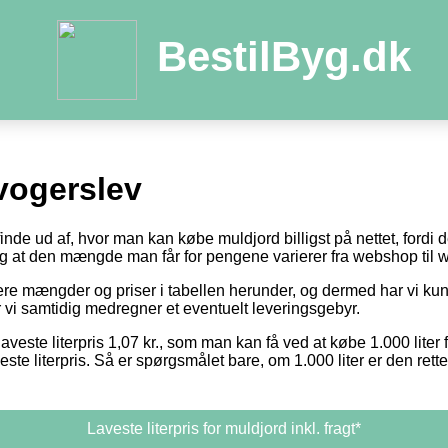
BestilByg.dk
vogerslev
 finde ud af, hvor man kan købe muldjord billigst på nettet, fordi
 og at den mængde man får for pengene varierer fra webshop til
otere mængder og priser i tabellen herunder, og dermed har vi k
or vi samtidig medregner et eventuelt leveringsgebyr.
aveste literpris 1,07 kr., som man kan få ved at købe 1.000 liter 
este literpris. Så er spørgsmålet bare, om 1.000 liter er den ret
Laveste literpris for muldjord inkl. fragt*