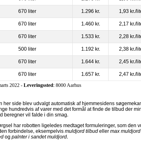
670 liter
1.296 kr.
1,93 kr.
/li
670 liter
1.460 kr.
2,17 kr.
/li
670 liter
1.533 kr.
2,28 kr.
/li
500 liter
1.192 kr.
2,38 kr.
/li
670 liter
1.644 kr.
2,45 kr.
/li
670 liter
1.657 kr.
2,47 kr.
/li
marts 2022 -
Leveringssted
: 8000 Aarhus
en her side blev udvalgt automatisk af hjemmesidens søgemeka
ge hundredvis af varer med det formål at finde de tilbud der m
 beregner vil falde i din smag.
gsel har robotten ligeledes medtaget formuleringer, som den v
 den forbindelse, eksempelvis
muldjord tilbud
eller
max muldjord
ed
og
palnter i sandet muldjord
.