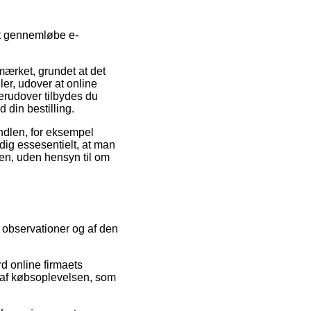
et gennemløbe e-
mærket, grundet at det
ler, udover at online
erudover tilbydes du
 din bestilling.
andlen, for eksempel
dig essesentielt, at man
gen, uden hensyn til om
s observationer og af den
rd online firmaets
ik af købsoplevelsen, som