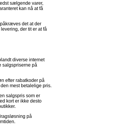
bedst sælgende varer,
aranteret kan nå at få
 påkræves det at der
vering, der tit er at få
blandt diverse internet
e salgspriserne på
øn efter rabatkoder på
den mest betalelige pris.
en salgspris som er
ed kort er ikke desto
utikker.
fdragsløsning på
emtiden.