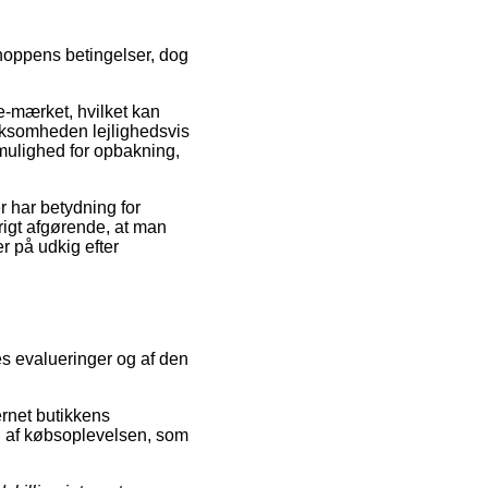
shoppens betingelser, dog
e-mærket, hvilket kan
irksomheden lejlighedsvis
mulighed for opbakning,
r har betydning for
vrigt afgørende, at man
er på udkig efter
es evalueringer og af den
ernet butikkens
ng af købsoplevelsen, som