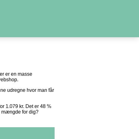
 der er en masse
 webshop.
unne udregne hvor man får
for 1.079 kr. Det er 48 %
te mængde for dig?