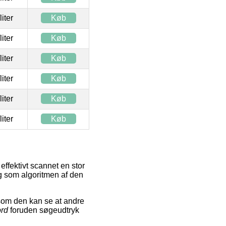
/liter
Køb
/liter
Køb
/liter
Køb
/liter
Køb
/liter
Køb
/liter
Køb
effektivt scannet en stor
og som algoritmen af den
som den kan se at andre
ord
foruden søgeudtryk