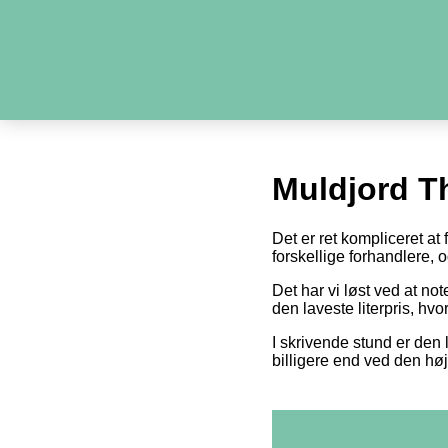
Muldjord T
Det er ret kompliceret at
forskellige forhandlere,
Det har vi løst ved at n
den laveste literpris, hv
I skrivende stund er den l
billigere end ved den høj