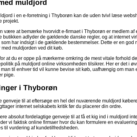
 med muldjord
ldjord i en e-forretning i Thyborøn kan de uden tvivl læse web
e projekt.
n være at bemærke hvorvidt e-firmaet i Thyborøn er medlem af 
ne butikken adlyder de gældende danske regler, og at internet v
r som har indsigt i de gældende bestemmelser. Dette er en god 
r med muldjorden ved dit køb.
 for at du er oppe på mærkerne omkring de mest vitale forhold de
epolitik på muldjord online virksomheden tilsikrer. Her er det i ø
 så man til enhver tid vil kunne bevise sit køb, uafhængig om man 
er pige.
ninger i Thyborøn
fine genveje til at eftersøge en hel del nuværende muldjord køber
agttager internet selskabets kritik før du placerer din ordre.
e absolut fordelagtige genveje til at få et kig ind i muldjord int
er vi faktisk online firmaer hvor du kan formulere en evalueri
til vurdering af kundetilfredsheden.