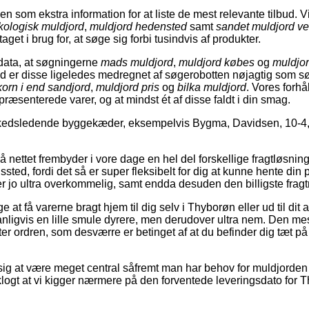
n som ekstra information for at liste de mest relevante tilbud. 
kologisk muldjord
,
muldjord hedensted
samt
sandet muldjord ve
aget i brug for, at søge sig forbi tusindvis af produkter.
data, at søgningerne
mads muldjord
,
muldjord købes
og
muldjor
nd er disse ligeledes medregnet af søgerobotten nøjagtig som 
korn i end sandjord
,
muldjord pris
og
bilka muldjord
. Vores forhå
 præsenterede varer, og at mindst ét af disse faldt i din smag.
kedsledende byggekæder, eksempelvis Bygma, Davidsen, 10-4, 
nettet frembyder i vore dage en hel del forskellige fragtløsninger
ngssted, fordi det så er super fleksibelt for dig at kunne hente di
r jo ultra overkommelig, samt endda desuden den billigste frag
 at få varerne bragt hjem til dig selv i Thyborøn eller ud til dit
ligvis en lille smule dyrere, men derudover ultra nem. Den mest
ter ordren, som desværre er betinget af at du befinder dig tæt p
sig at være meget central såfremt man har behov for muldjorden 
 klogt at vi kigger nærmere på den forventede leveringsdato for 