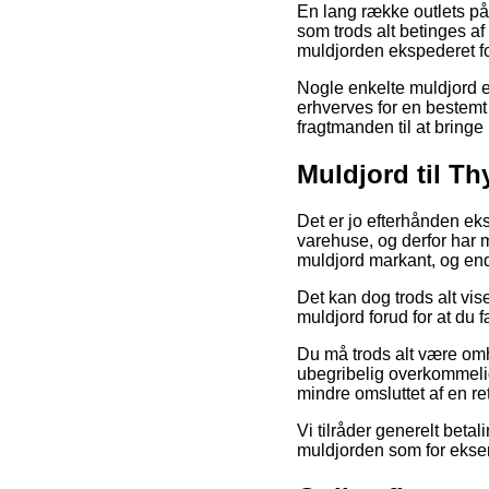
En lang række outlets på
som trods alt betinges af
muldjorden ekspederet fo
Nogle enkelte muldjord e
erhverves for en bestemt 
fragtmanden til at bringe
Muldjord til T
Det er jo efterhånden eks
varehuse, og derfor har 
muldjord markant, og end
Det kan dog trods alt vi
muldjord forud for at du 
Du må trods alt være omh
ubegribelig overkommelig,
mindre omsluttet af en r
Vi tilråder generelt beta
muldjorden som for eksem