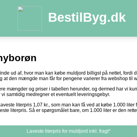
BestilByg.dk
hyborøn
 finde ud af, hvor man kan købe muldjord billigst på nettet, fordi
 og at den mængde man får for pengene varierer fra webshop til
otere mængder og priser i tabellen herunder, og dermed har vi k
or vi samtidig medregner et eventuelt leveringsgebyr.
aveste literpris 1,07 kr., som man kan få ved at købe 1.000 liter 
este literpris. Så er spørgsmålet bare, om 1.000 liter er den ret
Laveste literpris for muldjord inkl. fragt*