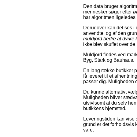
Den data bruger algoritme
mennesker søger efter
ø
har algoritmen ligeledes t
Derudover kan det ses i 
anvendte, og af den gru
muldjord bedre at dyrke 
ikke blev skuffet over de
Muldjord findes ved mar
Byg, Stark og Bauhaus.
En lang række butikker på 
få leveret til et afhentni
passer dig. Muligheden e
Du kunne alternativt vælge
Muligheden bliver sædvan
utvivlsomt at du selv hen
butikkens hjemsted.
Leveringstiden kan vise 
grund er det forholdsvis
vare.