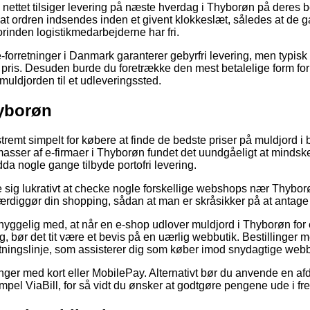
 nettet tilsiger levering på næste hverdag i Thyborøn på deres 
 at ordren indsendes inden et givent klokkeslæt, således at de g
rinden logistikmedarbejderne har fri.
-forretninger i Danmark garanterer gebyrfri levering, men typisk
pris. Desuden burde du foretrække den mest betalelige form for le
 muldjorden til et udleveringssted.
hyborøn
tremt simpelt for købere at finde de bedste priser på muldjord i 
masser af e-firmaer i Thyborøn fundet det uundgåeligt at mindsk
da nogle gange tilbyde portofri levering.
se sig lukrativt at checke nogle forskellige webshops nær Thybor
færdiggør din shopping, sådan at man er skråsikker på at antage 
yggelig med, at når en e-shop udlover muldjord i Thyborøn for 
 bør det tit være et bevis på en uærlig webbutik. Bestillinger m
etningslinje, som assisterer dig som køber imod snydagtige webb
linger med kort eller MobilePay. Alternativt bør du anvende en a
pel ViaBill, for så vidt du ønsker at godtgøre pengene ude i fr