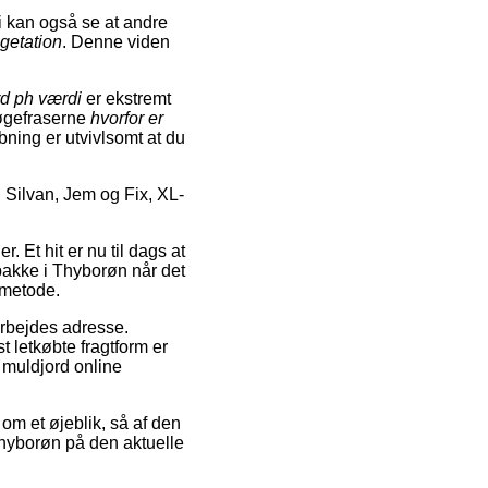
Vi kan også se at andre
getation
. Denne viden
d ph værdi
er ekstremt
søgefraserne
hvorfor er
bning er utvivlsomt at du
Silvan, Jem og Fix, XL-
. Et hit er nu til dags at
n pakke i Thyborøn når det
tmetode.
 arbejdes adresse.
 letkøbte fragtform er
å muldjord online
om et øjeblik, så af den
Thyborøn på den aktuelle