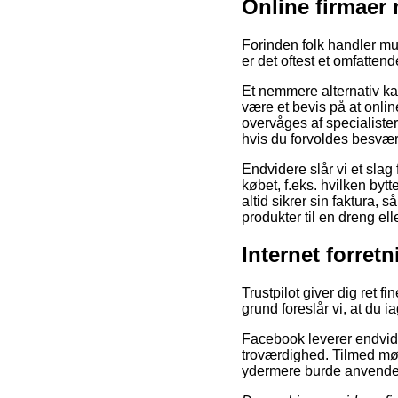
Online firmaer
Forinden folk handler mu
er det oftest et omfattend
Et nemmere alternativ ka
være et bevis på at onli
overvåges af specialiste
hvis du forvoldes besvæ
Endvidere slår vi et slag
købet, f.eks. hvilken bytt
altid sikrer sin faktura,
produkter til en dreng ell
Internet forret
Trustpilot giver dig ret 
grund foreslår vi, at du i
Facebook leverer endvider
troværdighed. Tilmed mød
ydermere burde anvendes 