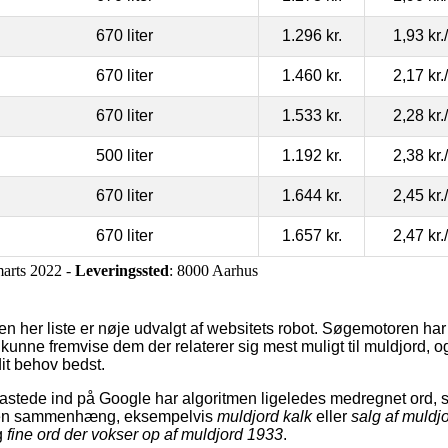
670 liter
1.296 kr.
1,93 kr.
670 liter
1.460 kr.
2,17 kr.
670 liter
1.533 kr.
2,28 kr.
500 liter
1.192 kr.
2,38 kr.
670 liter
1.644 kr.
2,45 kr.
670 liter
1.657 kr.
2,47 kr.
marts 2022 -
Leveringssted
: 8000 Aarhus
n her liste er nøje udvalgt af websitets robot. Søgemotoren har 
kunne fremvise dem der relaterer sig mest muligt til muldjord, 
it behov bedst.
astede ind på Google har algoritmen ligeledes medregnet ord, 
 den sammenhæng, eksempelvis
muldjord kalk
eller
salg af muldj
g
fine ord der vokser op af muldjord 1933
.