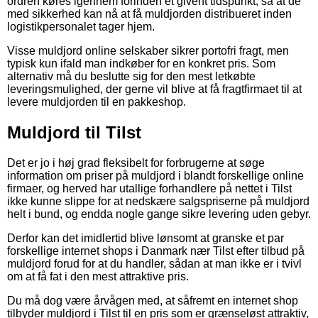
ordren køres igennem forinden et givent tidspunkt, så at de
med sikkerhed kan nå at få muldjorden distribueret inden
logistikpersonalet tager hjem.
Visse muldjord online selskaber sikrer portofri fragt, men
typisk kun ifald man indkøber for en konkret pris. Som
alternativ må du beslutte sig for den mest letkøbte
leveringsmulighed, der gerne vil blive at få fragtfirmaet til at
levere muldjorden til en pakkeshop.
Muldjord til Tilst
Det er jo i høj grad fleksibelt for forbrugerne at søge
information om priser på muldjord i blandt forskellige online
firmaer, og herved har utallige forhandlere på nettet i Tilst
ikke kunne slippe for at nedskære salgspriserne på muldjord
helt i bund, og endda nogle gange sikre levering uden gebyr.
Derfor kan det imidlertid blive lønsomt at granske et par
forskellige internet shops i Danmark nær Tilst efter tilbud på
muldjord forud for at du handler, sådan at man ikke er i tvivl
om at få fat i den mest attraktive pris.
Du må dog være årvågen med, at såfremt en internet shop
tilbyder muldjord i Tilst til en pris som er grænseløst attraktiv,