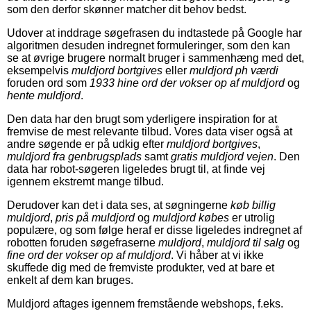
som den derfor skønner matcher dit behov bedst.
Udover at inddrage søgefrasen du indtastede på Google har
algoritmen desuden indregnet formuleringer, som den kan
se at øvrige brugere normalt bruger i sammenhæng med det,
eksempelvis
muldjord bortgives
eller
muldjord ph værdi
foruden ord som
1933 hine ord der vokser op af muldjord
og
hente muldjord
.
Den data har den brugt som yderligere inspiration for at
fremvise de mest relevante tilbud. Vores data viser også at
andre søgende er på udkig efter
muldjord bortgives
,
muldjord fra genbrugsplads
samt
gratis muldjord vejen
. Den
data har robot-søgeren ligeledes brugt til, at finde vej
igennem ekstremt mange tilbud.
Derudover kan det i data ses, at søgningerne
køb billig
muldjord
,
pris på muldjord
og
muldjord købes
er utrolig
populære, og som følge heraf er disse ligeledes indregnet af
robotten foruden søgefraserne
muldjord
,
muldjord til salg
og
fine ord der vokser op af muldjord
. Vi håber at vi ikke
skuffede dig med de fremviste produkter, ved at bare et
enkelt af dem kan bruges.
Muldjord aftages igennem fremstående webshops, f.eks.