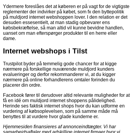
Ydermere foreslåes det at køberen er på vagt for de vigtigste
reglementer der indvirker på købet, som fx den byttepolitik
på muldjord internet webshoppen lover. I den relation er det
desuden essesentielt, at man stadig opbevarer ens
købsbekræftelse, så man altid vil kunne bevidne handlen,
uanset om man efterspørger produkter til en herre eller
dame.
Internet webshops i Tilst
Trustpilot byder på temmelig gode chancer for at kigge
nærmere på forskellige nuværende muldjord kunders
evalueringer og derfor rekommanderer vi, at du kigger
nærmere på online forhandlerens omtaler forinden du
placerer din ordre.
Facebook fører til derudover altid relevante muligheder for at
få en idé om muldjord internet shoppens pålidelighed.
Herinde ses faktisk internet shops hvor du kan udforme en
vurdering af købsoplevelsen, som på samme måde må
benyttes til at vurdere hvor glade kunderne er.
Hjemmesiden finansieres af annonceindtægter. Vi har
samarbejdsaftaler med adskillige internet firmaer hvor vi