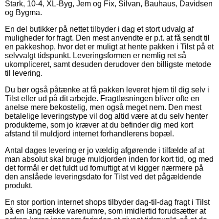
Stark, 10-4, XL-Byg, Jem og Fix, Silvan, Bauhaus, Davidsen
og Bygma.
En del butikker på nettet tilbyder i dag et stort udvalg af
muligheder for fragt. Den mest anvendte er p.t. at få sendt til
en pakkeshop, hvor det er muligt at hente pakken i Tilst på et
selvvalgt tidspunkt. Leveringsformen er nemlig ret så
ukompliceret, samt desuden derudover den billigste metode
til levering.
Du bør også påtænke at få pakken leveret hjem til dig selv i
Tilst eller ud på dit arbejde. Fragtløsningen bliver ofte en
anelse mere bekostelig, men også meget nem. Den mest
betalelige leveringstype vil dog altid være at du selv henter
produkterne, som jo kræver at du befinder dig med kort
afstand til muldjord internet forhandlerens bopæl.
Antal dages levering er jo vældig afgørende i tilfælde af at
man absolut skal bruge muldjorden inden for kort tid, og med
det formål er det fuldt ud fornuftigt at vi kigger nærmere på
den anslåede leveringsdato for Tilst ved det pågældende
produkt.
En stor portion internet shops tilbyder dag-til-dag fragt i Tilst
på en lang række varenumre, som imidlertid forudsætter at