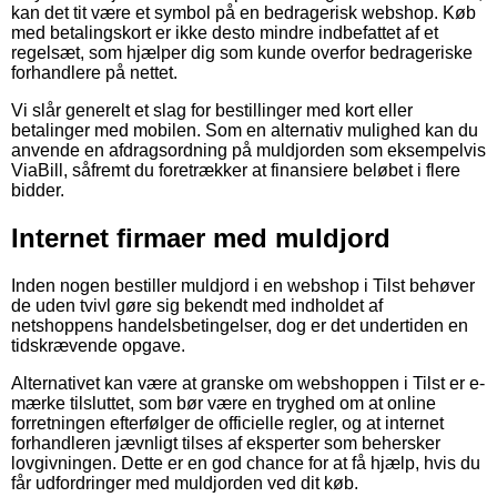
kan det tit være et symbol på en bedragerisk webshop. Køb
med betalingskort er ikke desto mindre indbefattet af et
regelsæt, som hjælper dig som kunde overfor bedrageriske
forhandlere på nettet.
Vi slår generelt et slag for bestillinger med kort eller
betalinger med mobilen. Som en alternativ mulighed kan du
anvende en afdragsordning på muldjorden som eksempelvis
ViaBill, såfremt du foretrækker at finansiere beløbet i flere
bidder.
Internet firmaer med muldjord
Inden nogen bestiller muldjord i en webshop i Tilst behøver
de uden tvivl gøre sig bekendt med indholdet af
netshoppens handelsbetingelser, dog er det undertiden en
tidskrævende opgave.
Alternativet kan være at granske om webshoppen i Tilst er e-
mærke tilsluttet, som bør være en tryghed om at online
forretningen efterfølger de officielle regler, og at internet
forhandleren jævnligt tilses af eksperter som behersker
lovgivningen. Dette er en god chance for at få hjælp, hvis du
får udfordringer med muldjorden ved dit køb.