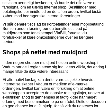
ses som uendeligt beskeden, så burde det ofte være et
faresignal om en uærlig internet shop. Bestillinger med
betalingskort er imidlertid en del af en orden, hvilket bistår
køber imod bedrageriske internet forretninger.
Vi slår generelt et slag for kortbetalinger eller mobilbetaling.
Som en anden løsning bør du benytte et tilbud på
muldjorden som for eksempel ViaBill, forudsat du
foretrækker at klare omkostningerne over en længere
periode.
Shops på nettet med muldjord
Inden nogen shopper muldjord hos en online webshop i
Vadum bør de i reglen sætte sig ind i dens vilkår, det er dog i
mange tilfælde ikke videre interessant.
Et alternativt forslag kan derfor være at tjekke hvorvidt
internet selskabet i Vadum er medlem af e-mærke
ordningen, hvilket kan være en forsikring om at online
webshoppen accepterer de danske retningslinjer, udover at
e-butikken af og til gennemses af fagfolk der har meget
erfaring med bestemmelserne på området. Dette er desuden
en god chance for at få hjælp, for så vidt du udsættes for