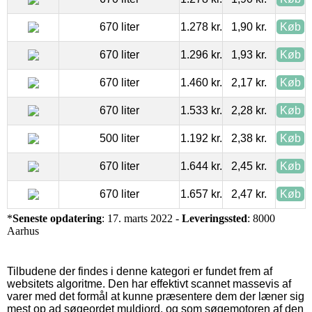
670 liter
1.278 kr.
1,90 kr.
Køb
670 liter
1.296 kr.
1,93 kr.
Køb
670 liter
1.460 kr.
2,17 kr.
Køb
670 liter
1.533 kr.
2,28 kr.
Køb
500 liter
1.192 kr.
2,38 kr.
Køb
670 liter
1.644 kr.
2,45 kr.
Køb
670 liter
1.657 kr.
2,47 kr.
Køb
*
Seneste opdatering
: 17. marts 2022 -
Leveringssted
: 8000
Aarhus
Tilbudene der findes i denne kategori er fundet frem af
websitets algoritme. Den har effektivt scannet massevis af
varer med det formål at kunne præsentere dem der læner sig
mest op ad søgeordet muldjord, og som søgemotoren af den