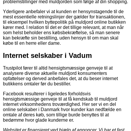
problemstillinger med muldjorden som følge af din shopping.
Yderligere anbefaler vi at kunden er hensynstagende til de
mest essentielle retningslinjer der gælder for transaktionen,
til eksempel hvilken byttepolitik på muldjord online butikken
kører med. I relation til det er det tillige relevant, at man når
som helst beholder ens købsbekræftelse, så man senere
kan bekræfte sin bestilling, uden hensyn til om man skal
købe til en herre eller dame.
Internet selskaber i Vadum
Trustpilot fører til altid hensigtsmæssige genveje til at
analysere diverse aktuelle muldjord konsumenters
opfattelser og derved anbefales det, at du beser internet
butikkens omtaler før du bestiller.
Facebook resulterer i ligeledes forholdsvis
hensigtsmæssige genveje til at få kendskab til muldjord
internet virksomhedens troværdighed. Her ser vi en del
online selskaber i Danmark hvor kunder kan nedfælde en
omtale af deres køb, som tillige burde benyttes til at
bedømme hvor glade kunderne er.
Websitet er finansieret ved hjælp af annoncer. Vi har et fast