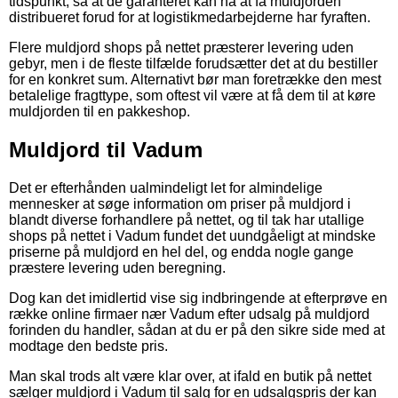
tidspunkt, så at de garanteret kan nå at få muldjorden
distribueret forud for at logistikmedarbejderne har fyraften.
Flere muldjord shops på nettet præsterer levering uden
gebyr, men i de fleste tilfælde forudsætter det at du bestiller
for en konkret sum. Alternativt bør man foretrække den mest
betalelige fragttype, som oftest vil være at få dem til at køre
muldjorden til en pakkeshop.
Muldjord til Vadum
Det er efterhånden ualmindeligt let for almindelige
mennesker at søge information om priser på muldjord i
blandt diverse forhandlere på nettet, og til tak har utallige
shops på nettet i Vadum fundet det uundgåeligt at mindske
priserne på muldjord en hel del, og endda nogle gange
præstere levering uden beregning.
Dog kan det imidlertid vise sig indbringende at efterprøve en
række online firmaer nær Vadum efter udsalg på muldjord
forinden du handler, sådan at du er på den sikre side med at
modtage den bedste pris.
Man skal trods alt være klar over, at ifald en butik på nettet
sælger muldjord i Vadum til salg for en udsalgspris der kan