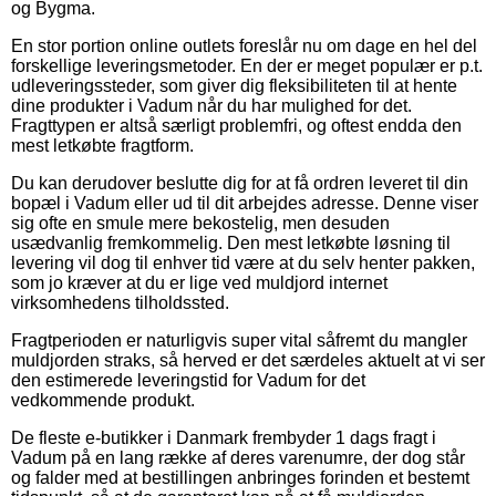
og Bygma.
En stor portion online outlets foreslår nu om dage en hel del
forskellige leveringsmetoder. En der er meget populær er p.t.
udleveringssteder, som giver dig fleksibiliteten til at hente
dine produkter i Vadum når du har mulighed for det.
Fragttypen er altså særligt problemfri, og oftest endda den
mest letkøbte fragtform.
Du kan derudover beslutte dig for at få ordren leveret til din
bopæl i Vadum eller ud til dit arbejdes adresse. Denne viser
sig ofte en smule mere bekostelig, men desuden
usædvanlig fremkommelig. Den mest letkøbte løsning til
levering vil dog til enhver tid være at du selv henter pakken,
som jo kræver at du er lige ved muldjord internet
virksomhedens tilholdssted.
Fragtperioden er naturligvis super vital såfremt du mangler
muldjorden straks, så herved er det særdeles aktuelt at vi ser
den estimerede leveringstid for Vadum for det
vedkommende produkt.
De fleste e-butikker i Danmark frembyder 1 dags fragt i
Vadum på en lang række af deres varenumre, der dog står
og falder med at bestillingen anbringes forinden et bestemt