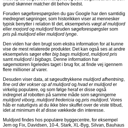
grund skønner matcher dit behov bedst.
Foruden søgeforespørgslen du gav Google har den samtidig
medregnet søgninger, som historikken viser at mennesker
typisk benytter i relation til det, eksempelvis
vægt af muldjord
eller
morjord og muldjord
foruden søgeforespørgsler som
pris på muldjord
eller
muldjord lynge
.
Den viden har den brugt som ekstra information for at kunne
vise de mest relaterede produkter. Det kan også ses at andre
eksempelvis søger efter
big bags muldjord
,
muldjord pris
samt
muldjord i bigbags
. Denne information har
søgemotoren ligeledes taget i brug for, at finde vej igennem
flere millioner af varer.
Desuden viser data, at søgeudtrykkene
muldjord afhentning
,
fine ord der vokser op af muldjord
og
hvad er muldjord
er
virkelig populære, og som følge heraf er disse også
indregnet af robotten på samme måde som søgningerne
muldjord viborg
,
muldjord fredericia
og
pris muldjord
. Vores
håb er naturligvis at du ikke blev skuffet over de viste tilbud,
idet at minimum ét af disse vækkede din interesse.
Muldjord findes hos populære byggecentre, for eksempel
Jem og Fix, Davidsen, 10-4, Stark, XL-Byg, Silvan, Bauhaus