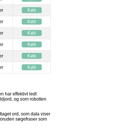
ter
Køb
ter
Køb
ter
Køb
ter
Køb
ter
Køb
ter
Køb
har effektivt ledt
ldjord, og som robotten
aget ord, som data viser
oruden søgefraser som