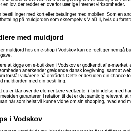
r en lov, der redder en overfor uærlige internet virksomheder.
for bestillinger med kort eller betalinger med mobilen. Som en a
betaling på muldjorden som eksempelvis ViaBill, hvis du foretr
ndlere med muldjord
er muldjord hos en e-shop i Vodskov kan de reelt gennemgå but
pgave.
være at kigge om e-butikken i Vodskov er godkendt af e-mærket, 
virksomheden anerkender gældende dansk lovgivning, samt at we
m forstår vilkårene på området. Dette er desuden din chance for
ed muldjorden med din bestilling.
 at du er klar over de elementære vedtægter i forbindelse med h
mesiden garanterer. I relation til det er det samtidig relevant, at
 man når som helst vil kunne vidne om sin shopping, hvad end m
ps i Vodskov