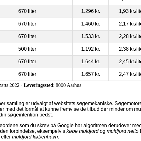
670 liter
1.296 kr.
1,93 kr.
/li
670 liter
1.460 kr.
2,17 kr.
/li
670 liter
1.533 kr.
2,28 kr.
/li
500 liter
1.192 kr.
2,38 kr.
/li
670 liter
1.644 kr.
2,45 kr.
/li
670 liter
1.657 kr.
2,47 kr.
/li
marts 2022 -
Leveringssted
: 8000 Aarhus
her samling er udvalgt af websitets søgemekaniske. Søgemotoren 
r med det formål at kunne fremvise de tilbud der minder om mu
din søgeintention bedst.
eordene som du skrev på Google har algoritmen derudover medt
i den forbindelse, eksempelvis
købe muldjord
og
muldjord netto
f
eller
muldjord københavn
.