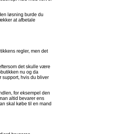
nden løsning burde du
ækker at afbetale
ikkens regler, men det
eftersom det skulle være
bbutikken nu og da
 support, hvis du bliver
andlen, for eksempel den
 man altid bevarer ens
an skal købe til en mand