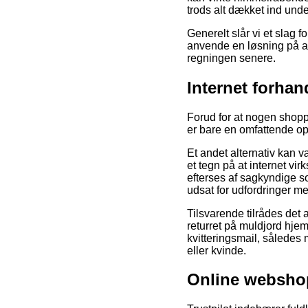
trods alt dækket ind unde
Generelt slår vi et slag 
anvende en løsning på af
regningen senere.
Internet forha
Forud for at nogen shopp
er bare en omfattende o
Et andet alternativ kan 
et tegn på at internet 
efterses af sagkyndige so
udsat for udfordringer m
Tilsvarende tilrådes det
returret på muldjord hjem
kvitteringsmail, således
eller kvinde.
Online websho