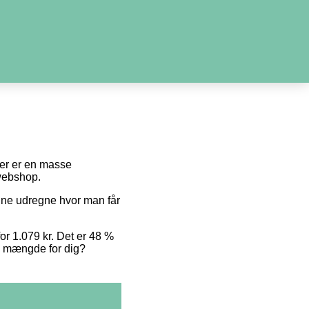
 der er en masse
 webshop.
unne udregne hvor man får
for 1.079 kr. Det er 48 %
te mængde for dig?