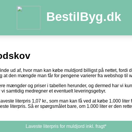
BestilByg.dk
odskov
 finde ud af, hvor man kan købe muldjord billigst på nettet, fordi
 og at den mængde man får for pengene varierer fra webshop til
otere mængder og priser i tabellen herunder, og dermed har vi k
or vi samtidig medregner et eventuelt leveringsgebyr.
aveste literpris 1,07 kr., som man kan få ved at købe 1.000 liter 
este literpris. Så er spørgsmålet bare, om 1.000 liter er den ret
Laveste literpris for muldjord inkl. fragt*