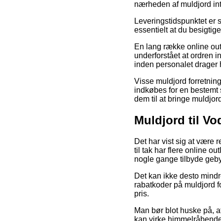
nærheden af muldjord i
Leveringstidspunktet er sæ
essentielt at du besigti
En lang række online outl
underforstået at ordren i
inden personalet drager
Visse muldjord forretning
indkøbes for en bestemt s
dem til at bringe muldjor
Muldjord til V
Det har vist sig at være
til tak har flere online 
nogle gange tilbyde gebyr
Det kan ikke desto mindr
rabatkoder på muldjord f
pris.
Man bør blot huske på, at
kan virke himmelråbende 