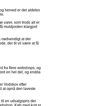
, og herved er det aldeles
re.
e varer, som trods alt er
få muldjorden klargjort
å nødvendigt at der
, der tit vil være at få
rd fra flere webshops, og
jord en hel del, og endda
ær Vodskov efter
ed at opnå den laveste
til en udsalgspris der
 webshop. Køb med kort er