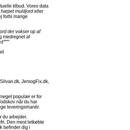
uelle tilbud. Vores data
 harpet muldjord
eller
vej forbi mange
ord der vokser op af
ig medregnet af
d””””
ud
Silvan.dk, JemogFix.dk,
 meget populær er for
Vodskov når du har
ige leveringsmanér.
r du arbejder.
fri. Den mest letkøbte
 befinder dig i