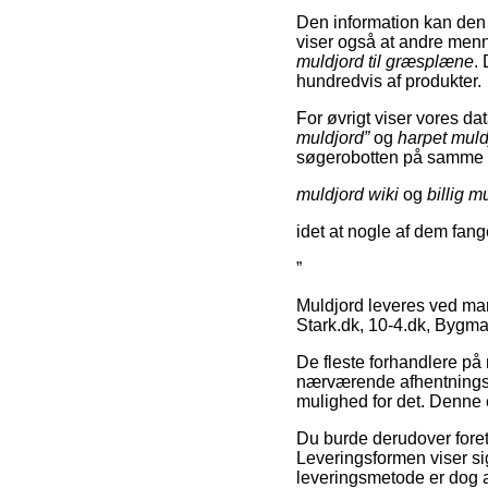
Den information kan den 
viser også at andre men
muldjord til græsplæne
.
hundredvis af produkter.
For øvrigt viser vores d
muldjord”
og
harpet muld
søgerobotten på samm
muldjord wiki
og
billig m
idet at nogle af dem fang
”
Muldjord leveres ved ma
Stark.dk, 10-4.dk, Bygm
De fleste forhandlere på 
nærværende afhentningsst
mulighed for det. Denne
Du burde derudover foretræ
Leveringsformen viser si
leveringsmetode er dog at