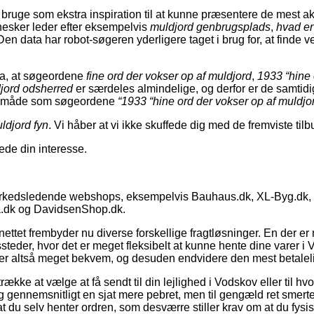
bruge som ekstra inspiration til at kunne præsentere de mest akt
nesker leder efter eksempelvis
muldjord genbrugsplads
,
hvad er
 Den data har robot-søgeren yderligere taget i brug for, at finde 
ata, at søgeordene
fine ord der vokser op af muldjord
,
1933 “hine 
jord odsherred
er særdeles almindelige, og derfor er de samtid
e måde som søgeordene
“1933 “hine ord der vokser op af muldjor
uldjord fyn
. Vi håber at vi ikke skuffede dig med de fremviste tilb
ede din interesse.
rkedsledende webshops, eksempelvis Bauhaus.dk, XL-Byg.dk, 
a.dk og DavidsenShop.dk.
nettet frembyder nu diverse forskellige fragtløsninger. En der er
eder, hvor det er meget fleksibelt at kunne hente dine varer i 
 er altså meget bekvem, og desuden endvidere den mest betalel
kke at vælge at få sendt til din lejlighed i Vodskov eller til hvo
g gennemsnitligt en sjat mere pebret, men til gengæld ret smerte
 du selv henter ordren, som desværre stiller krav om at du fysisk