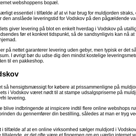
nternet webshoppens bopæl.
rligt essentiel i tilfælde af at vi har brug for muldjorden straks
ger den anslåede leveringstid for Vodskov på den pågældende va
ets giver levering på blot en enkelt hverdag i Vodskov på utallig
ndsendes før et konkret tidspunkt, så de sandsynligvis kan nå at 
 hjemad.
er på nettet garanterer levering uden gebyr, men typisk er det s
um. I øvrigt bør du udse dig den mindst kostelige leveringsmetode
den til en pakkeshop.
odskov
 ret så hensigtsmæssigt for købere at prissammenligne på muldjo
outlets i Vodskov været nødt til at stampe udsalgspriserne på muld
fri levering.
e blive indbringende at inspicere indtil flere online webshops n
orinden du gennemfører din bestilling, således at man er tryg v
 i tilfælde af at en online virksomhed sælger muldjord i Vodskov 
tiltalende, er det ofte være et fingerpeg om en uærlig internet