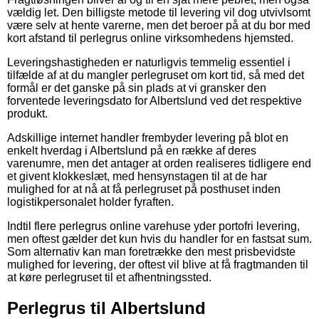
vældig let. Den billigste metode til levering vil dog utvivlsomt
være selv at hente varerne, men det beroer på at du bor med
kort afstand til perlegrus online virksomhedens hjemsted.
Leveringshastigheden er naturligvis temmelig essentiel i
tilfælde af at du mangler perlegruset om kort tid, så med det
formål er det ganske på sin plads at vi gransker den
forventede leveringsdato for Albertslund ved det respektive
produkt.
Adskillige internet handler frembyder levering på blot en
enkelt hverdag i Albertslund på en række af deres
varenumre, men det antager at orden realiseres tidligere end
et givent klokkeslæt, med hensynstagen til at de har
mulighed for at nå at få perlegruset på posthuset inden
logistikpersonalet holder fyraften.
Indtil flere perlegrus online varehuse yder portofri levering,
men oftest gælder det kun hvis du handler for en fastsat sum.
Som alternativ kan man foretrække den mest prisbevidste
mulighed for levering, der oftest vil blive at få fragtmanden til
at køre perlegruset til et afhentningssted.
Perlegrus til Albertslund