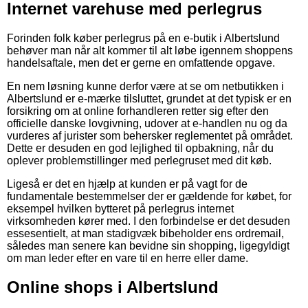
Internet varehuse med perlegrus
Forinden folk køber perlegrus på en e-butik i Albertslund
behøver man når alt kommer til alt løbe igennem shoppens
handelsaftale, men det er gerne en omfattende opgave.
En nem løsning kunne derfor være at se om netbutikken i
Albertslund er e-mærke tilsluttet, grundet at det typisk er en
forsikring om at online forhandleren retter sig efter den
officielle danske lovgivning, udover at e-handlen nu og da
vurderes af jurister som behersker reglementet på området.
Dette er desuden en god lejlighed til opbakning, når du
oplever problemstillinger med perlegruset med dit køb.
Ligeså er det en hjælp at kunden er på vagt for de
fundamentale bestemmelser der er gældende for købet, for
eksempel hvilken bytteret på perlegrus internet
virksomheden kører med. I den forbindelse er det desuden
essesentielt, at man stadigvæk bibeholder ens ordremail,
således man senere kan bevidne sin shopping, ligegyldigt
om man leder efter en vare til en herre eller dame.
Online shops i Albertslund