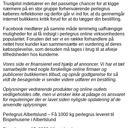
Trustpilot indebærer en del passelige chancer for at kigge
nærmere på en stor gruppe forhenværende perlegrus
køberes reflektioner og derfor går vi ind for, at du gennemgår
internet butikkens kritik forud for at du lægger din bestilling.
Facebook medfører på samme måde temmelig uafhængige
muligheder for at få indsigt i perlegrus online virksomhedens
popularitet. Foruden det ser vi en række forhandlere på
nettet hvor kunder kan sammensætte en vurdering af deres
købsoplevelse, som desuden må tages i brug til at afveje
tilfredsheden hos kunderne.
Vores side er finansieret ved hjælp af annoncer. Vi har et tæt
samarbejde med nogle forskellige online firmaer og
publicerer butikkernes tilbud, og opnår godtgørelse for så
vidt de besøgende vi sender videre udfører en bestilling.
Oplysninger vedrørende produkter og online outlets
vedligeholdes ofte, men vi ønsker ikke at påtage os ansvaret
for reguleringer der er lavet siden nyligste opdatering af de
anvendte oplysninger.
Perlegrus Albertslund
–
Få 1000 kg perlegrus leveret til
Bispehusene i Albertslund