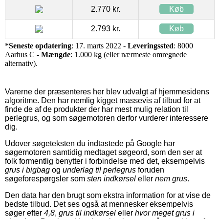
2.770 kr.
Køb
2.793 kr.
Køb
*
Seneste opdatering
: 17. marts 2022 -
Leveringssted
: 8000
Aarhus C -
Mængde
: 1.000 kg (eller nærmeste omregnede
alternativ).
Varerne der præsenteres her blev udvalgt af hjemmesidens
algoritme. Den har nemlig kigget massevis af tilbud for at
finde de af de produkter der har mest mulig relation til
perlegrus, og som søgemotoren derfor vurderer interessere
dig.
Udover søgeteksten du indtastede på Google har
søgemotoren samtidig medtaget søgeord, som den ser at
folk formentlig benytter i forbindelse med det, eksempelvis
grus i bigbag
og
underlag til perlegrus
foruden
søgeforespørgsler som
sten indkørsel
eller
nem grus
.
Den data har den brugt som ekstra information for at vise de
bedste tilbud. Det ses også at mennesker eksempelvis
søger efter
4,8
,
grus til indkørsel
eller
hvor meget grus i