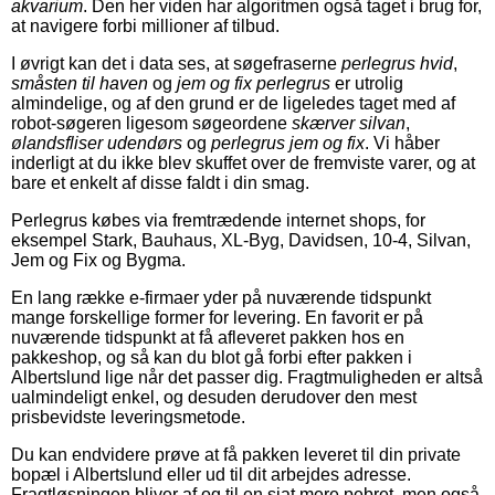
akvarium
. Den her viden har algoritmen også taget i brug for,
at navigere forbi millioner af tilbud.
I øvrigt kan det i data ses, at søgefraserne
perlegrus hvid
,
småsten til haven
og
jem og fix perlegrus
er utrolig
almindelige, og af den grund er de ligeledes taget med af
robot-søgeren ligesom søgeordene
skærver silvan
,
ølandsfliser udendørs
og
perlegrus jem og fix
. Vi håber
inderligt at du ikke blev skuffet over de fremviste varer, og at
bare et enkelt af disse faldt i din smag.
Perlegrus købes via fremtrædende internet shops, for
eksempel Stark, Bauhaus, XL-Byg, Davidsen, 10-4, Silvan,
Jem og Fix og Bygma.
En lang række e-firmaer yder på nuværende tidspunkt
mange forskellige former for levering. En favorit er på
nuværende tidspunkt at få afleveret pakken hos en
pakkeshop, og så kan du blot gå forbi efter pakken i
Albertslund lige når det passer dig. Fragtmuligheden er altså
ualmindeligt enkel, og desuden derudover den mest
prisbevidste leveringsmetode.
Du kan endvidere prøve at få pakken leveret til din private
bopæl i Albertslund eller ud til dit arbejdes adresse.
Fragtløsningen bliver af og til en sjat mere pebret, men også