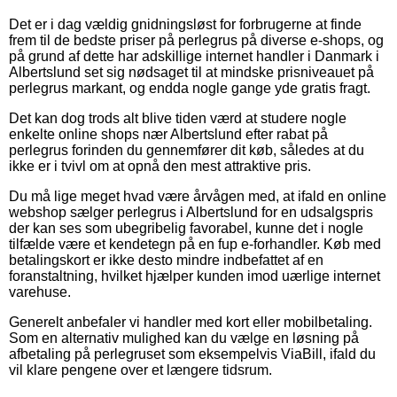
Det er i dag vældig gnidningsløst for forbrugerne at finde
frem til de bedste priser på perlegrus på diverse e-shops, og
på grund af dette har adskillige internet handler i Danmark i
Albertslund set sig nødsaget til at mindske prisniveauet på
perlegrus markant, og endda nogle gange yde gratis fragt.
Det kan dog trods alt blive tiden værd at studere nogle
enkelte online shops nær Albertslund efter rabat på
perlegrus forinden du gennemfører dit køb, således at du
ikke er i tvivl om at opnå den mest attraktive pris.
Du må lige meget hvad være årvågen med, at ifald en online
webshop sælger perlegrus i Albertslund for en udsalgspris
der kan ses som ubegribelig favorabel, kunne det i nogle
tilfælde være et kendetegn på en fup e-forhandler. Køb med
betalingskort er ikke desto mindre indbefattet af en
foranstaltning, hvilket hjælper kunden imod uærlige internet
varehuse.
Generelt anbefaler vi handler med kort eller mobilbetaling.
Som en alternativ mulighed kan du vælge en løsning på
afbetaling på perlegruset som eksempelvis ViaBill, ifald du
vil klare pengene over et længere tidsrum.