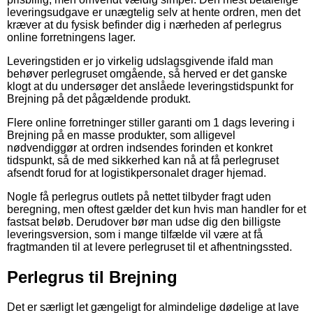
leveringsudgave er unægtelig selv at hente ordren, men det
kræver at du fysisk befinder dig i nærheden af perlegrus
online forretningens lager.
Leveringstiden er jo virkelig udslagsgivende ifald man
behøver perlegruset omgående, så herved er det ganske
klogt at du undersøger det anslåede leveringstidspunkt for
Brejning på det pågældende produkt.
Flere online forretninger stiller garanti om 1 dags levering i
Brejning på en masse produkter, som alligevel
nødvendiggør at ordren indsendes forinden et konkret
tidspunkt, så de med sikkerhed kan nå at få perlegruset
afsendt forud for at logistikpersonalet drager hjemad.
Nogle få perlegrus outlets på nettet tilbyder fragt uden
beregning, men oftest gælder det kun hvis man handler for et
fastsat beløb. Derudover bør man udse dig den billigste
leveringsversion, som i mange tilfælde vil være at få
fragtmanden til at levere perlegruset til et afhentningssted.
Perlegrus til Brejning
Det er særligt let gængeligt for almindelige dødelige at lave