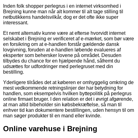
Inden folk shopper perlegrus i en internet virksomhed i
Brejning kunne man når alt kommer til alt tage stilling til
netbutikkens handelsvilkår, dog er det ofte ikke super
interessant.
Et nemt alternativ kunne være at efterse hvorvidt internet
selskabet i Brejning er verificeret af e-mærket, som bør være
en forsikring om at e-handlen forstår gældende dansk
lovgivning, foruden at e-handlen løbende evalueres af
eksperter som behersker lovene på området. Desuden
tilbydes du chance for en hjælpende hånd, såfremt du
udsættes for udfordringer med perlegruset med din
bestilling.
Yderligere tilrådes det at køberen er omhyggelig omkring de
mest vedkommende retningslinjer der har betydning for
handlen, som eksempelvis hvilken byttepolitik på perlegrus
online firmaet bruger. I den relation er det i øvrigt afgørende,
at man altid bibeholder sin købsbekræftelse, så man til
enhver tid kan dokumentere bestillingen, uden hensyn til om
man søger produkter til en mand eller kvinde.
Online varehuse i Brejning