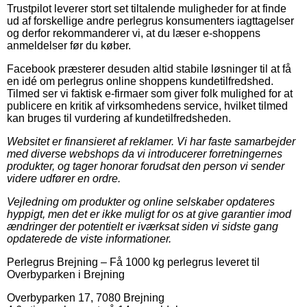
Trustpilot leverer stort set tiltalende muligheder for at finde
ud af forskellige andre perlegrus konsumenters iagttagelser
og derfor rekommanderer vi, at du læser e-shoppens
anmeldelser før du køber.
Facebook præsterer desuden altid stabile løsninger til at få
en idé om perlegrus online shoppens kundetilfredshed.
Tilmed ser vi faktisk e-firmaer som giver folk mulighed for at
publicere en kritik af virksomhedens service, hvilket tilmed
kan bruges til vurdering af kundetilfredsheden.
Websitet er finansieret af reklamer. Vi har faste samarbejder
med diverse webshops da vi introducerer forretningernes
produkter, og tager honorar forudsat den person vi sender
videre udfører en ordre.
Vejledning om produkter og online selskaber opdateres
hyppigt, men det er ikke muligt for os at give garantier imod
ændringer der potentielt er iværksat siden vi sidste gang
opdaterede de viste informationer.
Perlegrus Brejning
–
Få 1000 kg perlegrus leveret til
Overbyparken i Brejning
Overbyparken 17
,
7080
Brejning