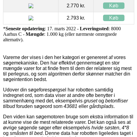
2.770 kr.
Køb
2.793 kr.
Køb
*
Seneste opdatering
: 17. marts 2022 -
Leveringssted
: 8000
Aarhus C -
Mængde
: 1.000 kg (eller nærmeste omregnede
alternativ).
Varerne der vises i den her kategori er genereret af vores
søgemekaniske. Den har effektivt gennemsøgt en stor
mængde varer for at finde frem til dem der relaterer sig mest
til perlegrus, og som algoritmen derfor skønner matcher din
søgeintention bedst.
Udover din søgeforespørgsel har robotten samtidig
indregnet ord, som data viser at andre ofte benytter i
sammenhæng med det, eksempelvis
gruset
og
betonfliser
tilbud
foruden søgeord som
43681
eller
gårdsplads
.
Den viden kan søgemotoren bruge som ekstra information til
at kunne vise de mest relaterede varer. Det kan også ses at
øvrige søgende søger efter eksempelvis
hvide søsten
,
4*8
og
småsten til bed
. Denne data har robotten ligeledes taget i