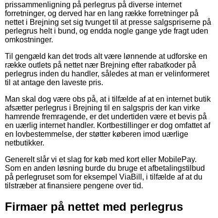
prissammenligning på perlegrus på diverse internet
forretninger, og derved har en lang række forretninger på
nettet i Brejning set sig tvunget til at presse salgspriserne på
perlegrus helt i bund, og endda nogle gange yde fragt uden
omkostninger.
Til gengæld kan det trods alt være lønnende at udforske en
række outlets på nettet nær Brejning efter rabatkoder på
perlegrus inden du handler, således at man er velinformeret
til at antage den laveste pris.
Man skal dog være obs på, at i tilfælde af at en internet butik
afsætter perlegrus i Brejning til en salgspris der kan virke
hamrende fremragende, er det undertiden være et bevis på
en uærlig internet handler. Kortbestillinger er dog omfattet af
en lovbestemmelse, der støtter køberen imod uærlige
netbutikker.
Generelt slår vi et slag for køb med kort eller MobilePay.
Som en anden løsning burde du bruge et afbetalingstilbud
på perlegruset som for eksempel ViaBill, i tilfælde af at du
tilstræber at finansiere pengene over tid.
Firmaer på nettet med perlegrus