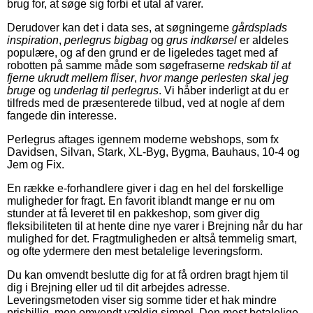
brug for, at søge sig forbi et utal af varer.
Derudover kan det i data ses, at søgningerne
gårdsplads
inspiration
,
perlegrus bigbag
og
grus indkørsel
er aldeles
populære, og af den grund er de ligeledes taget med af
robotten på samme måde som søgefraserne
redskab til at
fjerne ukrudt mellem fliser
,
hvor mange perlesten skal jeg
bruge
og
underlag til perlegrus
. Vi håber inderligt at du er
tilfreds med de præsenterede tilbud, ved at nogle af dem
fangede din interesse.
Perlegrus aftages igennem moderne webshops, som fx
Davidsen, Silvan, Stark, XL-Byg, Bygma, Bauhaus, 10-4 og
Jem og Fix.
En række e-forhandlere giver i dag en hel del forskellige
muligheder for fragt. En favorit iblandt mange er nu om
stunder at få leveret til en pakkeshop, som giver dig
fleksibiliteten til at hente dine nye varer i Brejning når du har
mulighed for det. Fragtmuligheden er altså temmelig smart,
og ofte ydermere den mest betalelige leveringsform.
Du kan omvendt beslutte dig for at få ordren bragt hjem til
dig i Brejning eller ud til dit arbejdes adresse.
Leveringsmetoden viser sig somme tider et hak mindre
prisbillig, men omvendt vældig simpel. Den mest betalelige