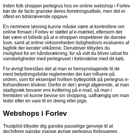
Inden folk shopper perlegrus hos en online webshop i Forlev
bør de de facto granske deres forretningsaftale, men det er
oftest en tidskrævende opgave.
En nemmere løsning kunne måske være at kontrollere om
online firmaet i Forlev er støttet af e-mærket, eftersom det
bør være et billede på at e-shoppen respekterer de danske
love, samt at online virksomheden lejlighedsvis evalueres af
fagfolk der kender vilkårene. Derudover tilbydes du
mulighed for en håndsrækning, for så vidt du bliver udsat for
vanskeligheder med perlegruset i forbindelse med dit køb.
For øvrigt foreslåes det at man er hensynstagende til de
mest betydningsfulde reglementer der kan influere på
ordren, som for eksempel hvilken byttepolitik på perlegrus e-
forhandleren tilsikrer. Derfor er det i øvrigt afgørende, at man
stadigvæk bevarer ens kvittering på e-mail, så man i
fremtiden vil kunne bevise sin shopping, uafhængig om man
leder efter en vare til en dreng eller pige.
Webshops i Forlev
Trustpilot tilbyder dig ganske passelige genveje til at
dechifrere ganske mange øvrige perlegrus forbrugeres