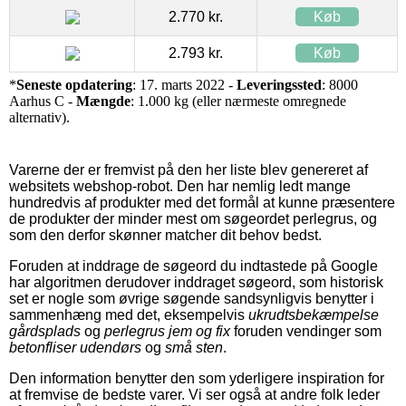
2.770 kr.
Køb
2.793 kr.
Køb
*
Seneste opdatering
: 17. marts 2022 -
Leveringssted
: 8000
Aarhus C -
Mængde
: 1.000 kg (eller nærmeste omregnede
alternativ).
Varerne der er fremvist på den her liste blev genereret af
websitets webshop-robot. Den har nemlig ledt mange
hundredvis af produkter med det formål at kunne præsentere
de produkter der minder mest om søgeordet perlegrus, og
som den derfor skønner matcher dit behov bedst.
Foruden at inddrage de søgeord du indtastede på Google
har algoritmen derudover inddraget søgeord, som historisk
set er nogle som øvrige søgende sandsynligvis benytter i
sammenhæng med det, eksempelvis
ukrudtsbekæmpelse
gårdsplads
og
perlegrus jem og fix
foruden vendinger som
betonfliser udendørs
og
små sten
.
Den information benytter den som yderligere inspiration for
at fremvise de bedste varer. Vi ser også at andre folk leder