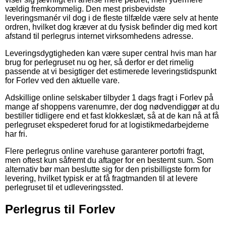
vældig fremkommelig. Den mest prisbevidste
leveringsmanér vil dog i de fleste tilfælde være selv at hente
ordren, hvilket dog kræver at du fysisk befinder dig med kort
afstand til perlegrus internet virksomhedens adresse.
Leveringsdygtigheden kan være super central hvis man har
brug for perlegruset nu og her, så derfor er det rimelig
passende at vi besigtiger det estimerede leveringstidspunkt
for Forlev ved den aktuelle vare.
Adskillige online selskaber tilbyder 1 dags fragt i Forlev på
mange af shoppens varenumre, der dog nødvendiggør at du
bestiller tidligere end et fast klokkeslæt, så at de kan nå at få
perlegruset ekspederet forud for at logistikmedarbejderne
har fri.
Flere perlegrus online varehuse garanterer portofri fragt,
men oftest kun såfremt du aftager for en bestemt sum. Som
alternativ bør man beslutte sig for den prisbilligste form for
levering, hvilket typisk er at få fragtmanden til at levere
perlegruset til et udleveringssted.
Perlegrus til Forlev