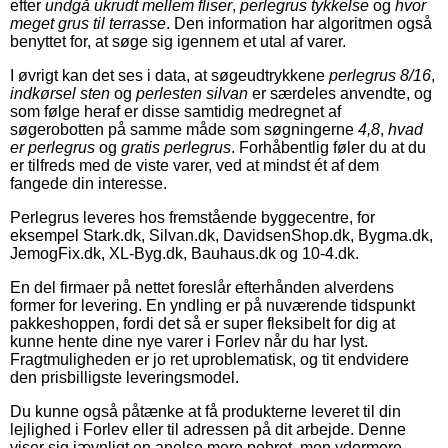
efter
undgå ukrudt mellem fliser
,
perlegrus tykkelse
og
hvor
meget grus til terrasse
. Den information har algoritmen også
benyttet for, at søge sig igennem et utal af varer.
I øvrigt kan det ses i data, at søgeudtrykkene
perlegrus 8/16
,
indkørsel sten
og
perlesten silvan
er særdeles anvendte, og
som følge heraf er disse samtidig medregnet af
søgerobotten på samme måde som søgningerne
4,8
,
hvad
er perlegrus
og
gratis perlegrus
. Forhåbentlig føler du at du
er tilfreds med de viste varer, ved at mindst ét af dem
fangede din interesse.
Perlegrus leveres hos fremstående byggecentre, for
eksempel Stark.dk, Silvan.dk, DavidsenShop.dk, Bygma.dk,
JemogFix.dk, XL-Byg.dk, Bauhaus.dk og 10-4.dk.
En del firmaer på nettet foreslår efterhånden alverdens
former for levering. En yndling er på nuværende tidspunkt
pakkeshoppen, fordi det så er super fleksibelt for dig at
kunne hente dine nye varer i Forlev når du har lyst.
Fragtmuligheden er jo ret uproblematisk, og tit endvidere
den prisbilligste leveringsmodel.
Du kunne også påtænke at få produkterne leveret til din
lejlighed i Forlev eller til adressen på dit arbejde. Denne
viser sig jævnligt en anelse mere pebret, men ydermere