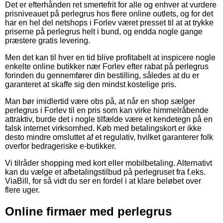
Det er efterhånden ret smertefrit for alle og enhver at vurdere
prisniveauet på perlegrus hos flere online outlets, og for det
har en hel del netshops i Forlev været presset til at at trykke
priserne på perlegrus helt i bund, og endda nogle gange
præstere gratis levering.
Men det kan til hver en tid blive profitabelt at inspicere nogle
enkelte online butikker nær Forlev efter rabat på perlegrus
forinden du gennemfører din bestilling, således at du er
garanteret at skaffe sig den mindst kostelige pris.
Man bør imidlertid være obs på, at når en shop sælger
perlegrus i Forlev til en pris som kan virke himmelråbende
attraktiv, burde det i nogle tilfælde være et kendetegn på en
falsk internet virksomhed. Køb med betalingskort er ikke
desto mindre omsluttet af et regulativ, hvilket garanterer folk
overfor bedrageriske e-butikker.
Vi tilråder shopping med kort eller mobilbetaling. Alternativt
kan du vælge et afbetalingstilbud på perlegruset fra f.eks.
ViaBill, for så vidt du ser en fordel i at klare beløbet over
flere uger.
Online firmaer med perlegrus