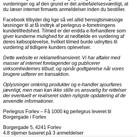
vurderinger og af den grund er det anbefalelsesværdigt, at
du læser internet firmaets anmeldelser inden du bestiller.
Facebook tilbyder dig lige så vel altid hensigtsmæssige
løsninger til at få indtryk af perlegrus e-forretningens
kundetilfredshed. Tilmed er der endda e-forhandlere som
giver kunderne mulighed for at nedfælde en vurdering af
deres købsoplevelse, hvilket tilmed burde udnyttes til
vurdering af tidligere kunders oplevelser.
Dette website er reklamefinansieret. Vi har aftaler med
masser af internet foretagender og publicerer
virksomhedernes tilbud, og opnår godtgørelse når vores
brugere udfører en transaktion.
Oplysninger omkring produkter og e-handler ajourføres
jævnligt, men man kan ikke stille os ansvarlig for rettelser
der eventuelt er realiseret siden nyligste opdatering af de
anvendte informationer.
Perlegrus Forlev
–
Få 1000 kg perlegrus leveret til
Borgergade i Forlev
Borgergade 5
,
4241
Forlev
4.8
stjerner baseret på
3
anmeldelser