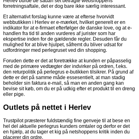
Herlev burde de sådan set betragte webshoppens
forretningsaftale, det er dog bare ikke særlig interessant.
Et alternativt forslag kunne være at efterse hvorvidt
webbutikken i Herlev er e-mærket, hvilket generelt er en
indikator for at e-firmaet efterfølger de danske love, og at e-
handlen fra tid til anden vurderes af jurister som har
ekspertise inden for de gældende regler. Desuden får du
mulighed for at blive hjulpet, såfremt du bliver udsat for
udfordringer med perlegruset ved din shopping.
Foruden dette er det at foretrække at kunden er påpasselig
med de primære vedtægter der indvirker på ordren, f.eks.
den returpolitik på perlegrus e-butikken tilsikrer. På grund af
dette er det på samme måde essesentielt, at man stadig
beholder sin faktura e-mail, så man en anden gang kan
bevise sit køb, om du er på udkig efter et produkt til en dreng
eller pige.
Outlets på nettet i Herlev
Trustpilot præsterer fuldstændig fine genveje til at bese en
hel del aktuelle perlegrus kunders omtaler og derfor er det
en hjælp, at du tager et kig på netshoppens kritik inden du
placerer din ordre.