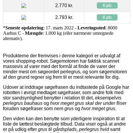
2.770 kr.
Køb
2.793 kr.
Køb
*
Seneste opdatering
: 17. marts 2022 -
Leveringssted
: 8000
Aarhus C -
Mængde
: 1.000 kg (eller nærmeste omregnede
alternativ).
Produkterne der fremvises i denne kategori er udvalgt af
vores shopping-robot. Søgemotoren har faktisk scannet
massevis af varer med det formål at finde de varer der
minder mest om søgeordet perlegrus, og som søgemotoren
af den grund regner sig frem til er mest relevante for dig.
Udover at inddrage søgefrasen du indtastede på Google har
robotten i øvrigt medtaget søgefraser, som andre folk med
stor sandsynlighed benytter i relation til det, eksempelvis
perlegrus bauhaus
og
hvor meget grus skal der under fliser
foruden søgefraser som
nem grus
og
hvor meget grus
.
Den viden kan den benytte som yderligere inspiration til at
liste de tættest beslægtede tilbud. Data viser også at andre
er på udkig efter
grus til gårdsplads
,
perlegrus hvid
samt