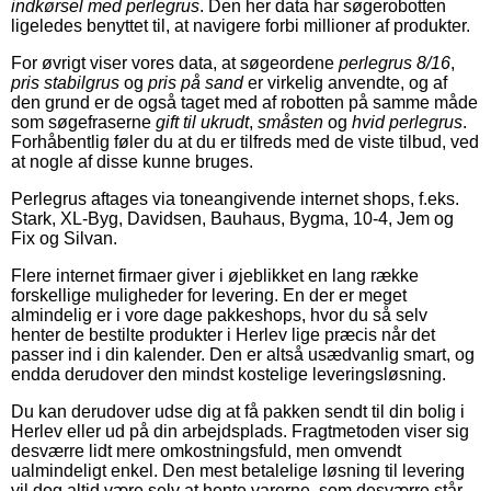
indkørsel med perlegrus
. Den her data har søgerobotten
ligeledes benyttet til, at navigere forbi millioner af produkter.
For øvrigt viser vores data, at søgeordene
perlegrus 8/16
,
pris stabilgrus
og
pris på sand
er virkelig anvendte, og af
den grund er de også taget med af robotten på samme måde
som søgefraserne
gift til ukrudt
,
småsten
og
hvid perlegrus
.
Forhåbentlig føler du at du er tilfreds med de viste tilbud, ved
at nogle af disse kunne bruges.
Perlegrus aftages via toneangivende internet shops, f.eks.
Stark, XL-Byg, Davidsen, Bauhaus, Bygma, 10-4, Jem og
Fix og Silvan.
Flere internet firmaer giver i øjeblikket en lang række
forskellige muligheder for levering. En der er meget
almindelig er i vore dage pakkeshops, hvor du så selv
henter de bestilte produkter i Herlev lige præcis når det
passer ind i din kalender. Den er altså usædvanlig smart, og
endda derudover den mindst kostelige leveringsløsning.
Du kan derudover udse dig at få pakken sendt til din bolig i
Herlev eller ud på din arbejdsplads. Fragtmetoden viser sig
desværre lidt mere omkostningsfuld, men omvendt
ualmindeligt enkel. Den mest betalelige løsning til levering
vil dog altid være selv at hente varerne, som desværre står