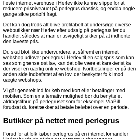
fleste internet varehuse i Herlev ikke kunne slippe for at
reducere prisniveauet på perlegrus drastisk, og endda nogle
gange sikre portofri fragt.
Det kan dog trods alt blive profitabelt at undersøge diverse
webbutikker nær Herlev efter udsalg på perlegrus før du
handler, således at man er usvigeligt sikker på at indhente
den laveste pris.
Du skal blot ikke undervurdere, at såfremt en internet
webshop udlover perlegrus i Herlev til en salgspris som kan
ses som grænseløst lav, kan det ofte være et karakteristika
der viser en uærlig online webshop. Kortbetalinger er på den
anden side indbefattet af en lov, der beskytter folk imod
uægte webshops.
Vi går generelt ind for køb med kort eller betalinger med
mobilen. Som en alternativ mulighed bør du benytte et
afdragstilbud på perlegruset som for eksempel ViaBill,
forudsat du foretrækker at betale beløbet over en periode.
Butikker på nettet med perlegrus
Forud for at folk køber perlegrus på en internet forhandler i