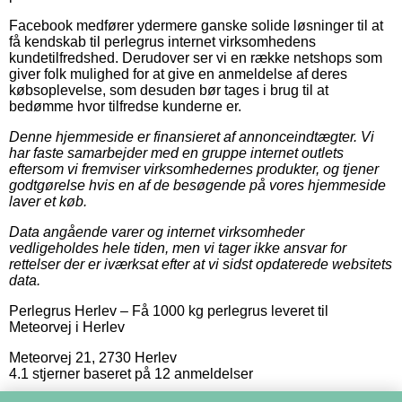
Facebook medfører ydermere ganske solide løsninger til at
få kendskab til perlegrus internet virksomhedens
kundetilfredshed. Derudover ser vi en række netshops som
giver folk mulighed for at give en anmeldelse af deres
købsoplevelse, som desuden bør tages i brug til at
bedømme hvor tilfredse kunderne er.
Denne hjemmeside er finansieret af annonceindtægter. Vi
har faste samarbejder med en gruppe internet outlets
eftersom vi fremviser virksomhedernes produkter, og tjener
godtgørelse hvis en af de besøgende på vores hjemmeside
laver et køb.
Data angående varer og internet virksomheder
vedligeholdes hele tiden, men vi tager ikke ansvar for
rettelser der er iværksat efter at vi sidst opdaterede websitets
data.
Perlegrus Herlev
–
Få 1000 kg perlegrus leveret til
Meteorvej i Herlev
Meteorvej 21
,
2730
Herlev
4.1
stjerner baseret på
12
anmeldelser