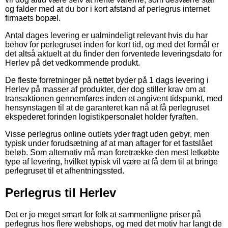
og falder med at du bor i kort afstand af perlegrus internet
firmaets bopæl.
Antal dages levering er ualmindeligt relevant hvis du har
behov for perlegruset inden for kort tid, og med det formål er
det altså aktuelt at du finder den forventede leveringsdato for
Herlev på det vedkommende produkt.
De fleste forretninger på nettet byder på 1 dags levering i
Herlev på masser af produkter, der dog stiller krav om at
transaktionen gennemføres inden et angivent tidspunkt, med
hensynstagen til at de garanteret kan nå at få perlegruset
ekspederet forinden logistikpersonalet holder fyraften.
Visse perlegrus online outlets yder fragt uden gebyr, men
typisk under forudsætning af at man aftager for et fastslået
beløb. Som alternativ må man foretrække den mest letkøbte
type af levering, hvilket typisk vil være at få dem til at bringe
perlegruset til et afhentningssted.
Perlegrus til Herlev
Det er jo meget smart for folk at sammenligne priser på
perlegrus hos flere webshops, og med det motiv har langt de