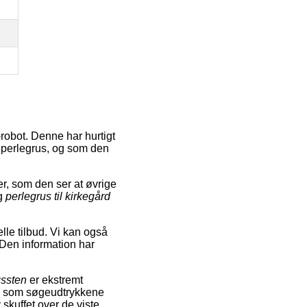
robot. Denne har hurtigt
l perlegrus, og som den
, som den ser at øvrige
g
perlegrus til kirkegård
lle tilbud. Vi kan også
 Den information har
gssten
er ekstremt
e som søgeudtrykkene
 skuffet over de viste