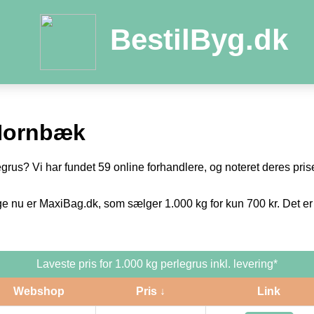
BestilByg.dk
Hornbæk
egrus? Vi har fundet 59 online forhandlere, og noteret deres prise
ge nu er MaxiBag.dk, som sælger 1.000 kg for kun 700 kr. Det er
Laveste pris for 1.000 kg perlegrus inkl. levering*
Webshop
Pris ↓
Link