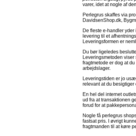
varer, idet at nogle af d
Perlegrus skaffes via pr
DavidsenShop.dk, Bygma.
De fleste e-handler yder 
levering til et afhentnin
Leveringsformen er nemli
Du bør ligeledes beslutte 
Leveringsmetoden viser s
fragtmetode er dog at du
arbejdslager.
Leveringstiden er jo usæd
relevant at du besigtige
En hel del internet outl
ud fra at transaktionen g
forud for at pakkepersonal
Nogle få perlegrus shops
fastsat pris. I øvrigt kun
fragtmanden til at køre p