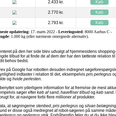
2.433 kr.
Køb
2.770 kr.
Køb
2.793 kr.
Køb
neste opdatering
: 17. marts 2022 -
Leveringssted
: 8000 Aarhus C -
ngde
: 1.000 kg (eller nærmeste omregnede alternativ).
nteret på den her side blev udvalgt af hjemmesidens shopping-
e tilbud for at finde de af dem der har den tætteste relation ti
dit behov bedst.
ev på Google har robotten desuden indregnet søgeforespørgsler
lighed indtaster i relation til det, eksempelvis
pris perlegrus
o
ekte
og
hvide perlesten
.
enyttet som yderligere information for at fremvise de mest aktue
empelvis søger efter
køb af sand
,
havefliser tilbud
og
køb sand
.
gt for, at navigere forbi flere millioner af produkter.
data, at søgningerne
stenbed
,
pris perlegrus
og
silvan belægnin
grund er disse også medregnet af robot-søgeren på samme måd
perlegrus
og
perlegrus strik
. Forhåbentlig føler du at du ikke blev