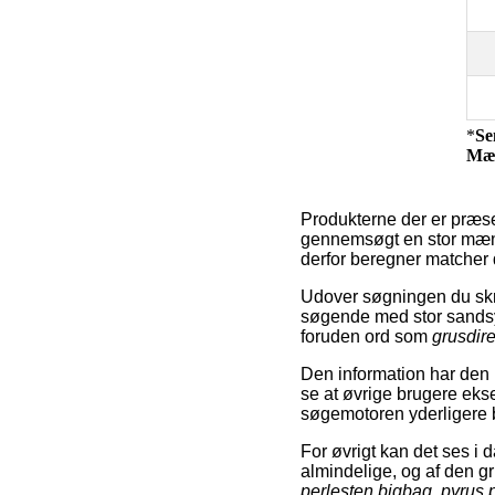
*
Se
Mæ
Produkterne der er præse
gennemsøgt en stor mængd
derfor beregner matcher 
Udover søgningen du skr
søgende med stor sandsyn
foruden ord som
grusdir
Den information har den b
se at øvrige brugere eks
søgemotoren yderligere bru
For øvrigt kan det ses i 
almindelige, og af den 
perlesten bigbag
,
pyrus 