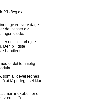
dk, XL-Byg.dk,
indelige er i vore dage
år det passer dig.
veringsmetode.
ler ud til dit arbejde.
. Den billigste
us e-handlens
jemed er det temmelig
rodukt.
e, som alligevel regnes
nå at få perlegruset klar
t at man indkøber for en
il være at få