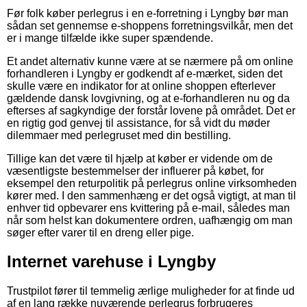
Før folk køber perlegrus i en e-forretning i Lyngby bør man
sådan set gennemse e-shoppens forretningsvilkår, men det
er i mange tilfælde ikke super spændende.
Et andet alternativ kunne være at se nærmere på om online
forhandleren i Lyngby er godkendt af e-mærket, siden det
skulle være en indikator for at online shoppen efterlever
gældende dansk lovgivning, og at e-forhandleren nu og da
efterses af sagkyndige der forstår lovene på området. Det er
en rigtig god genvej til assistance, for så vidt du møder
dilemmaer med perlegruset med din bestilling.
Tillige kan det være til hjælp at køber er vidende om de
væsentligste bestemmelser der influerer på købet, for
eksempel den returpolitik på perlegrus online virksomheden
kører med. I den sammenhæng er det også vigtigt, at man til
enhver tid opbevarer ens kvittering på e-mail, således man
når som helst kan dokumentere ordren, uafhængig om man
søger efter varer til en dreng eller pige.
Internet varehuse i Lyngby
Trustpilot fører til temmelig ærlige muligheder for at finde ud
af en lang række nuværende perlegrus forbrugeres