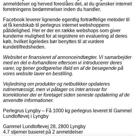
anmeldelser og herved foreslåes det, at du gransker internet
forretningens bedømmelser inden du handler.
Facebook leverer lignende egentlig fortræffelige metoder til
at få kendskab til perlegrus internet webshoppens
pålidelighed. Her er der en række webshops som giver
kunderne mulighed for at registrere en evaluering af deres
køb, hvilket ligeledes bør benyttes til at vurdere
kundetilfredsheden.
Websitet er finansieret af annonceindtægter. Vi samarbejder
med en del e-forhandlere eftersom vi introducerer deres
varer, og tjener godtgørelse ifald en af de besøgende på
vores website laver en bestilling.
Vejledning om produkter og netbutikker opdateres
rutinemæssigt, men vi påtager os intet ansvar for
korrektioner der er foretaget siden seneste opdatering af de
anvendte informationer.
Perlegrus Lyngby
–
Få 1000 kg perlegrus leveret til Gammel
Lundtoftevej i Lyngby
Gammel Lundtoftevej 28
,
2800
Lyngby
4.7
stjerner baseret på
2
anmeldelser