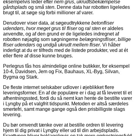
eksempelvis leder efter
nem grus
,
ukrudtsbekæmpelse
gårdsplads
og
små sten
. Denne data har robotten ligeledes
brugt til, at søge sig forbi millioner af varer.
Derudover viser data, at søgeudtrykkene
betonfliser
udendørs
,
hvor meget grus til fliser
og
ral sten
er aldeles
anvendte, og af den grund er de ligeledes indregnet af
robotten nøjagtig som søgningerne
belægningsfliser
,
billige
fliser udendørs
og
undgå ukrudt mellem fliser
. Vi håber
inderligt at du er tilfreds med de listede produkter, ved at ét
eller flere af disse kunne bruges.
Perlegrus fås hos almindelige online butikker, for eksempel
10-4, Davidsen, Jem og Fix, Bauhaus, XL-Byg, Silvan,
Bygma og Stark.
De fleste internet selskaber udlover i øjeblikket flere
leveringsformer. En af de populære er i dag at få leveret til et
afhentningssted, fordi du så nemt kan hente de bestilte varer
i Lyngby på et valgfrit tidspunkt. Metoden er altså særdeles
smertefri, samt mange gange også den prisbilligste slags
levering.
Du bør omvendt tænke over at bestille ordren til levering
hjem til dig privat i Lyngby eller ud til din arbejdsplads.
Fragttypen bliver beklageligvis en tak mere omkostningsfuld,