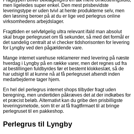
men ligeledes super enkel. Den mest prisbevidste
leveringstype er uden tvivl at hente produkterne selv, men
den løsning beroer på at du er lige ved perlegrus online
virksomhedens arbejdslager.
Fragttiden er selvfølgelig ultra relevant ifald man absolut
skal bruge perlegruset om få sekunder, så med det formål er
det sandelig centralt at vi checker tidshorisonten for levering
for Lyngby ved den pågældende vare.
Mange internet varehuse reklamerer med levering på næste
hverdag i Lyngby på en række varer, men det regnes ud fra
at bestillingen fuldbyrdes før et bestemt klokkeslæt, så de
har udsigt til at kunne nå at få perlegruset afsendt inden
medarbejderne tager hjem.
En hel del perlegrus internet shops tilbyder fragt uden
beregning, men undertiden påkræves det at der indkøbes for
et præcist beløb. Alternativt kan du gribe den prisbilligste
leveringsmetode, som tit er at få fragtfirmaet til at bringe
perlegruset til en pakkeshop.
Perlegrus til Lyngby