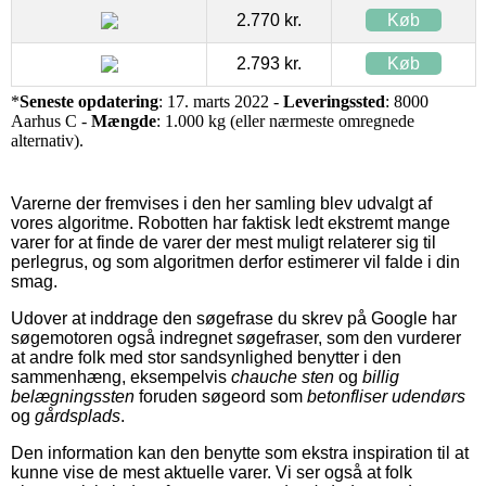
2.770 kr.
Køb
2.793 kr.
Køb
*
Seneste opdatering
: 17. marts 2022 -
Leveringssted
: 8000
Aarhus C -
Mængde
: 1.000 kg (eller nærmeste omregnede
alternativ).
Varerne der fremvises i den her samling blev udvalgt af
vores algoritme. Robotten har faktisk ledt ekstremt mange
varer for at finde de varer der mest muligt relaterer sig til
perlegrus, og som algoritmen derfor estimerer vil falde i din
smag.
Udover at inddrage den søgefrase du skrev på Google har
søgemotoren også indregnet søgefraser, som den vurderer
at andre folk med stor sandsynlighed benytter i den
sammenhæng, eksempelvis
chauche sten
og
billig
belægningssten
foruden søgeord som
betonfliser udendørs
og
gårdsplads
.
Den information kan den benytte som ekstra inspiration til at
kunne vise de mest aktuelle varer. Vi ser også at folk