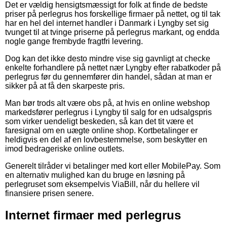
Det er vældig hensigtsmæssigt for folk at finde de bedste
priser på perlegrus hos forskellige firmaer på nettet, og til tak
har en hel del internet handler i Danmark i Lyngby set sig
tvunget til at tvinge priserne på perlegrus markant, og endda
nogle gange frembyde fragtfri levering.
Dog kan det ikke desto mindre vise sig gavnligt at checke
enkelte forhandlere på nettet nær Lyngby efter rabatkoder på
perlegrus før du gennemfører din handel, sådan at man er
sikker på at få den skarpeste pris.
Man bør trods alt være obs på, at hvis en online webshop
markedsfører perlegrus i Lyngby til salg for en udsalgspris
som virker uendeligt beskeden, så kan det tit være et
faresignal om en uægte online shop. Kortbetalinger er
heldigvis en del af en lovbestemmelse, som beskytter en
imod bedrageriske online outlets.
Generelt tilråder vi betalinger med kort eller MobilePay. Som
en alternativ mulighed kan du bruge en løsning på
perlegruset som eksempelvis ViaBill, når du hellere vil
finansiere prisen senere.
Internet firmaer med perlegrus