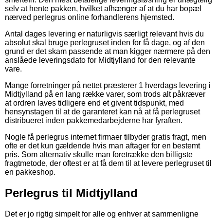
selv at hente pakken, hvilket afhænger af at du har bopæl
nærved perlegrus online forhandlerens hjemsted.
Antal dages levering er naturligvis særligt relevant hvis du
absolut skal bruge perlegruset inden for få dage, og af den
grund er det skam passende at man kigger nærmere på den
anslåede leveringsdato for Midtjylland for den relevante
vare.
Mange forretninger på nettet præsterer 1 hverdags levering i
Midtjylland på en lang række varer, som trods alt påkræver
at ordren laves tidligere end et givent tidspunkt, med
hensynstagen til at de garanteret kan nå at få perlegruset
distribueret inden pakkemedarbejderne har fyraften.
Nogle få perlegrus internet firmaer tilbyder gratis fragt, men
ofte er det kun gældende hvis man aftager for en bestemt
pris. Som alternativ skulle man foretrække den billigste
fragtmetode, der oftest er at få dem til at levere perlegruset til
en pakkeshop.
Perlegrus til Midtjylland
Det er jo rigtig simpelt for alle og enhver at sammenligne