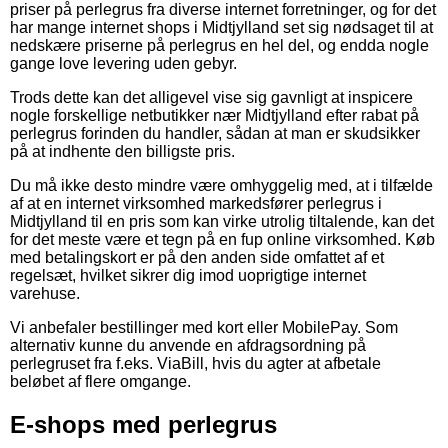
priser på perlegrus fra diverse internet forretninger, og for det
har mange internet shops i Midtjylland set sig nødsaget til at
nedskære priserne på perlegrus en hel del, og endda nogle
gange love levering uden gebyr.
Trods dette kan det alligevel vise sig gavnligt at inspicere
nogle forskellige netbutikker nær Midtjylland efter rabat på
perlegrus forinden du handler, sådan at man er skudsikker
på at indhente den billigste pris.
Du må ikke desto mindre være omhyggelig med, at i tilfælde
af at en internet virksomhed markedsfører perlegrus i
Midtjylland til en pris som kan virke utrolig tiltalende, kan det
for det meste være et tegn på en fup online virksomhed. Køb
med betalingskort er på den anden side omfattet af et
regelsæt, hvilket sikrer dig imod uoprigtige internet
varehuse.
Vi anbefaler bestillinger med kort eller MobilePay. Som
alternativ kunne du anvende en afdragsordning på
perlegruset fra f.eks. ViaBill, hvis du agter at afbetale
beløbet af flere omgange.
E-shops med perlegrus