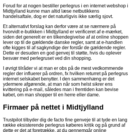
Forud for at nogen bestiller perlegrus i en internet webshop i
Midtjylland kunne man altid læse netbutikkens
handelsaftale, dog er det naturligvis ikke særlig sjovt.
Et alternativt forslag kan derfor være at se nærmere på
hvorvidt e-butikken i Midtjylland er verificeret af e-mærket,
siden det generelt er en tilkendegivelse af at online shoppen
lever op til de gældende danske regler, samt at e-handlen
ofte kigges til af sagkyndige der forstår de gældende regler.
Dette er desuden en god genvej til støtte, hvis du oplever
besvær med perlegruset ved din shopping.
I øvrigt tilråder vi at man er obs på de mest vedkommende
regler der influerer på ordren, fx hvilken returret på perlegrus
internet selskabet benytter. I den sammenhæng er det
ydermere afgørende, at man når som helst sikrer ens
kvittering på e-mail, således man i fremtiden kan bevise
købet, om man shopper til en herre eller dame.
Firmaer på nettet i Midtjylland
Trustpilot tilbyder dig de facto fine genveje til at tyde en lang
række eksisterende perlegrus køberes kritik og på grund af
dette er det at foretrække, at du gennemgår online