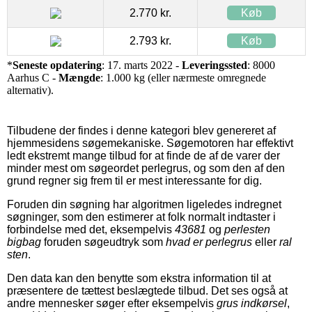
2.770 kr.
Køb
2.793 kr.
Køb
*
Seneste opdatering
: 17. marts 2022 -
Leveringssted
: 8000
Aarhus C -
Mængde
: 1.000 kg (eller nærmeste omregnede
alternativ).
Tilbudene der findes i denne kategori blev genereret af
hjemmesidens søgemekaniske. Søgemotoren har effektivt
ledt ekstremt mange tilbud for at finde de af de varer der
minder mest om søgeordet perlegrus, og som den af den
grund regner sig frem til er mest interessante for dig.
Foruden din søgning har algoritmen ligeledes indregnet
søgninger, som den estimerer at folk normalt indtaster i
forbindelse med det, eksempelvis
43681
og
perlesten
bigbag
foruden søgeudtryk som
hvad er perlegrus
eller
ral
sten
.
Den data kan den benytte som ekstra information til at
præsentere de tættest beslægtede tilbud. Det ses også at
andre mennesker søger efter eksempelvis
grus indkørsel
,