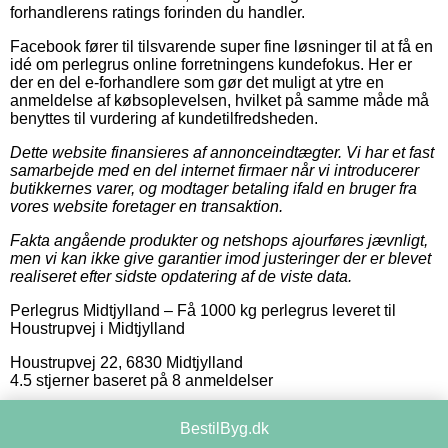
forhandlerens ratings forinden du handler.
Facebook fører til tilsvarende super fine løsninger til at få en
idé om perlegrus online forretningens kundefokus. Her er
der en del e-forhandlere som gør det muligt at ytre en
anmeldelse af købsoplevelsen, hvilket på samme måde må
benyttes til vurdering af kundetilfredsheden.
Dette website finansieres af annonceindtægter. Vi har et fast
samarbejde med en del internet firmaer når vi introducerer
butikkernes varer, og modtager betaling ifald en bruger fra
vores website foretager en transaktion.
Fakta angående produkter og netshops ajourføres jævnligt,
men vi kan ikke give garantier imod justeringer der er blevet
realiseret efter sidste opdatering af de viste data.
Perlegrus Midtjylland
–
Få 1000 kg perlegrus leveret til
Houstrupvej i Midtjylland
Houstrupvej 22
,
6830
Midtjylland
4.5
stjerner baseret på
8
anmeldelser
BestilByg.dk