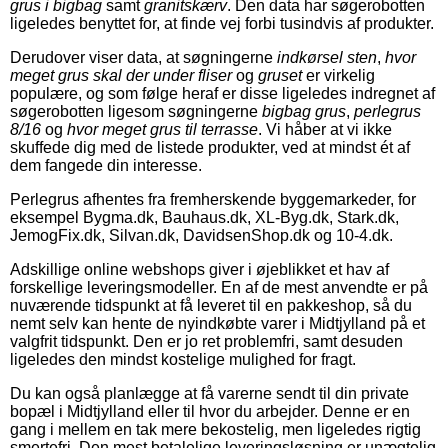
grus i bigbag
samt
granitskærv
. Den data har søgerobotten
ligeledes benyttet for, at finde vej forbi tusindvis af produkter.
Derudover viser data, at søgningerne
indkørsel sten
,
hvor
meget grus skal der under fliser
og
gruset
er virkelig
populære, og som følge heraf er disse ligeledes indregnet af
søgerobotten ligesom søgningerne
bigbag grus
,
perlegrus
8/16
og
hvor meget grus til terrasse
. Vi håber at vi ikke
skuffede dig med de listede produkter, ved at mindst ét af
dem fangede din interesse.
Perlegrus afhentes fra fremherskende byggemarkeder, for
eksempel Bygma.dk, Bauhaus.dk, XL-Byg.dk, Stark.dk,
JemogFix.dk, Silvan.dk, DavidsenShop.dk og 10-4.dk.
Adskillige online webshops giver i øjeblikket et hav af
forskellige leveringsmodeller. En af de mest anvendte er på
nuværende tidspunkt at få leveret til en pakkeshop, så du
nemt selv kan hente de nyindkøbte varer i Midtjylland på et
valgfrit tidspunkt. Den er jo ret problemfri, samt desuden
ligeledes den mindst kostelige mulighed for fragt.
Du kan også planlægge at få varerne sendt til din private
bopæl i Midtjylland eller til hvor du arbejder. Denne er en
gang i mellem en tak mere bekostelig, men ligeledes rigtig
smertefri. Den mest betalelige leveringsløsning er unægtelig