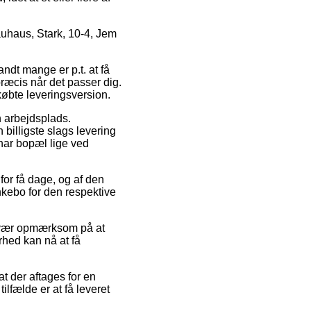
uhaus, Stark, 10-4, Jem
andt mange er p.t. at få
ræcis når det passer dig.
købte leveringsversion.
n arbejdsplads.
 billigste slags levering
har bopæl lige ved
or få dage, og af den
nkebo for den respektive
n vær opmærksom på at
rhed kan nå at få
at der aftages for en
ilfælde er at få leveret