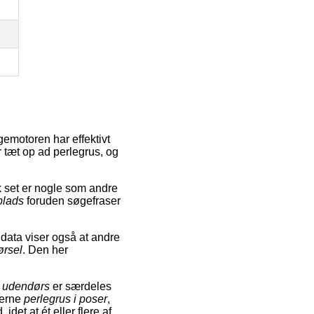
emotoren har effektivt
 tæt op ad perlegrus, og
 set er nogle som andre
plads
foruden søgefraser
 data viser også at andre
ørsel
. Den her
er udendørs
er særdeles
serne
perlegrus i poser
,
 idet at ét eller flere af