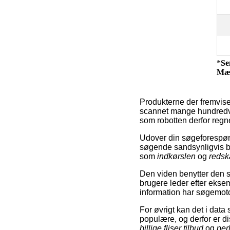
*
Se
Mæ
Produkterne der fremvise
scannet mange hundredvis
som robotten derfor regner
Udover din søgeforespør
søgende sandsynligvis ben
som
indkørslen
og
redska
Den viden benytter den so
brugere leder efter ekse
information har søgemotore
For øvrigt kan det i dat
populære, og derfor er d
billige fliser tilbud
og
per