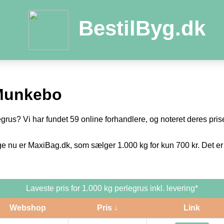
BestilByg.dk
 Munkebo
egrus? Vi har fundet 59 online forhandlere, og noteret deres prise
ge nu er MaxiBag.dk, som sælger 1.000 kg for kun 700 kr. Det er
Laveste pris for 1.000 kg perlegrus inkl. levering*
Webshop
Pris ↓
Link