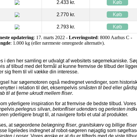
2.433 kr.
Køb
2.770 kr.
Køb
2.793 kr.
Køb
neste opdatering
: 17. marts 2022 -
Leveringssted
: 8000 Aarhus C -
ngde
: 1.000 kg (eller nærmeste omregnede alternativ).
s i den her samling er udvalgt af websitets søgemekaniske. Søg
 af tilbud med det formål at kunne fremvise de tilbud der ligger
 sig frem til vil vække din interesse.
gsel har søgemotoren også medregnet vendinger, som historisk
ytter i relation til det, eksempelvis
småsten til bed
eller
gårds
b til at fjerne ukrudt mellem fliser
.
m yderligere inspiration for at fremvise de bedste tilbud. Vores
mpelvis
perlegrus silvan
,
betonfliser udendørs
og
perlesten indk
n yderligere brugt til, at navigere forbi et utal af produkter.
a ses, at søgeordene
belægning fliser
,
granitskærv
og
billige flis
isse ligeledes indregnet af robot-søgeren nøjagtig som søgefra
lesten i poser
. Vores ønske er at du er tilfreds med de viste tilbud,