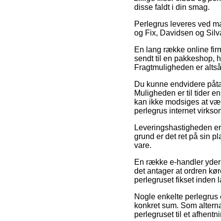
disse faldt i din smag.
Perlegrus leveres ved m
og Fix, Davidsen og Silv
En lang række online firma
sendt til en pakkeshop, h
Fragtmuligheden er altså
Du kunne endvidere påtæn
Muligheden er til tider e
kan ikke modsiges at væ
perlegrus internet virks
Leveringshastigheden er 
grund er det ret på sin p
vare.
En række e-handler yder
det antager at ordren kør
perlegruset fikset inden 
Nogle enkelte perlegrus e-
konkret sum. Som alternati
perlegruset til et afhentn