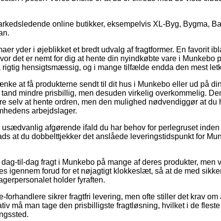
arkedsledende online butikker, eksempelvis XL-Byg, Bygma, Ba
an.
er yder i øjeblikket et bredt udvalg af fragtformer. En favorit ibl
vor det er nemt for dig at hente din nyindkøbte vare i Munkebo p
 rigtig hensigtsmæssig, og i mange tilfælde endda den mest let
ke at få produkterne sendt til dit hus i Munkebo eller ud på di
n tand mindre prisbillig, men desuden virkelig overkommelig. Den
re selv at hente ordren, men den mulighed nødvendiggør at du 
omhedens arbejdslager.
usædvanlig afgørende ifald du har behov for perlegruset inden f
lads at du dobbelttjekker det anslåede leveringstidspunkt for Mu
 dag-til-dag fragt i Munkebo på mange af deres produkter, me
es igennem forud for et nøjagtigt klokkeslæt, så at de med sikke
lagerpersonalet holder fyraften.
forhandlere sikrer fragtfri levering, men ofte stiller det krav om 
v må man tage den prisbilligste fragtløsning, hvilket i de fleste t
ingssted.