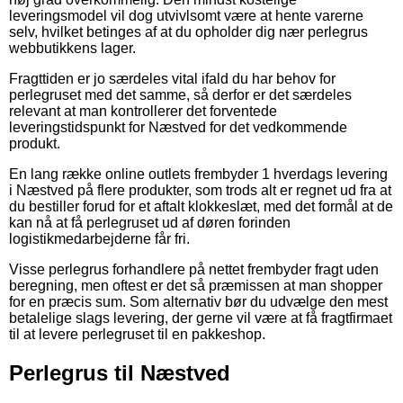
leveringsmodel vil dog utvivlsomt være at hente varerne
selv, hvilket betinges af at du opholder dig nær perlegrus
webbutikkens lager.
Fragttiden er jo særdeles vital ifald du har behov for
perlegruset med det samme, så derfor er det særdeles
relevant at man kontrollerer det forventede
leveringstidspunkt for Næstved for det vedkommende
produkt.
En lang række online outlets frembyder 1 hverdags levering
i Næstved på flere produkter, som trods alt er regnet ud fra at
du bestiller forud for et aftalt klokkeslæt, med det formål at de
kan nå at få perlegruset ud af døren forinden
logistikmedarbejderne får fri.
Visse perlegrus forhandlere på nettet frembyder fragt uden
beregning, men oftest er det så præmissen at man shopper
for en præcis sum. Som alternativ bør du udvælge den mest
betalelige slags levering, der gerne vil være at få fragtfirmaet
til at levere perlegruset til en pakkeshop.
Perlegrus til Næstved