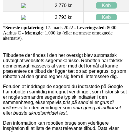
2.770 kr.
Køb
2.793 kr.
Køb
*
Seneste opdatering
: 17. marts 2022 -
Leveringssted
: 8000
Aarhus C -
Mængde
: 1.000 kg (eller nærmeste omregnede
alternativ).
Tilbudene der findes i den her oversigt blev automatisk
udvalgt af websitets søgemekaniske. Robotten har faktisk
gennemsøgt massevis af varer med det formål at kunne
præsentere de tilbud der ligger tæt op ad perlegrus, og som
robotten af den grund regner sig frem til interessere dig.
Foruden at inddrage de søgeord du indtastede på Google
har robotten samtidig indregnet vendinger, som historisk set
er nogle som andre søgende typisk indtaster i den
sammenhæng, eksempelvis
pris på sand
eller
grus til
indkørsel
foruden vendinger som
anlægning af indkørsel
eller
bedste ukrudtsmiddel test
.
Den information kan robotten bruge som yderligere
inspiration til at liste de mest relevante tilbud. Data viser