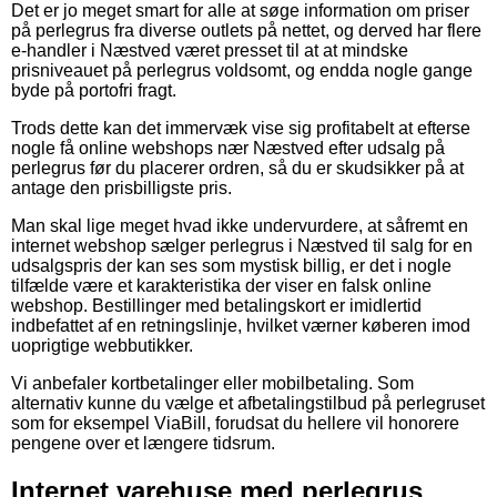
Det er jo meget smart for alle at søge information om priser
på perlegrus fra diverse outlets på nettet, og derved har flere
e-handler i Næstved været presset til at at mindske
prisniveauet på perlegrus voldsomt, og endda nogle gange
byde på portofri fragt.
Trods dette kan det immervæk vise sig profitabelt at efterse
nogle få online webshops nær Næstved efter udsalg på
perlegrus før du placerer ordren, så du er skudsikker på at
antage den prisbilligste pris.
Man skal lige meget hvad ikke undervurdere, at såfremt en
internet webshop sælger perlegrus i Næstved til salg for en
udsalgspris der kan ses som mystisk billig, er det i nogle
tilfælde være et karakteristika der viser en falsk online
webshop. Bestillinger med betalingskort er imidlertid
indbefattet af en retningslinje, hvilket værner køberen imod
uoprigtige webbutikker.
Vi anbefaler kortbetalinger eller mobilbetaling. Som
alternativ kunne du vælge et afbetalingstilbud på perlegruset
som for eksempel ViaBill, forudsat du hellere vil honorere
pengene over et længere tidsrum.
Internet varehuse med perlegrus