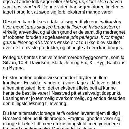
også at andre folk søger efter
støbegrus
,
store sten i haven
samt
pris sand m3
. Denne viden har søgemotoren ligeledes
taget i brug for, at søge sig forbi ekstremt mange varer.
Desuden kan det ses i data, at søgeudtrykkene
indkørslen
,
hvor meget grus skal jeg bruge til fliser
og
hvide søsten
er
virkelig anvendte, og af den grund er de samtidig medregnet
af robotten foruden søgefraserne
pris perlegrus
,
hvor meget
grus til fliser
og
4*8
. Vores ønske er at du ikke blev skuffet
over de fremviste produkter, og at nogle af dem kan bruges.
Perlegrus hentes hos velrenommerede byggecentre, som fx
Silvan, 10-4, Davidsen, Stark, Jem og Fix, XL-Byg, Bauhaus
og Bygma.
En stor portion online virksomheder tilbyder nu flere
fragttyper. En sikker vinder er i vore dage at få leveret til et
afhentningssted, fordi det er ekstremt fleksibelt at kunne
hente de bestilte varer i Næstved på et selvvalgt tidspunkt.
Løsningen er jo temmelig overkommelig, og endda desuden
den billigste løsning til levering.
Du kan alternativt forsøge at få ordren leveret hjem til dig i
Næstved eller ud til dit arbejde. Fragtmuligheden viser sig i
mange tilfælde lidt mere omkostningsfuld, men ydermere i
høj grad overkommelig. Den mindst kostelige