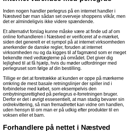
Inden nogen handler perlegrus på en internet handler i
Næstved bør man sådan set overveje shoppens vilkår, men
det er almindeligvis ikke videre spændende.
Et alternativt forslag kunne måske være at finde ud af om
online forhandleren i Næstved er verificeret af e-mærket,
siden det generelt er et sympol på at internet virksomheden
anerkender de danske regler, foruden at internet
virksomheden nu og da kigges til af fagmænd som er meget
bekendte med vedtægterne på området. Det giver dig
lejlighed til at få hjælp, hvis du møder udfordringer med
perlegruset som følge af din bestilling.
Tillige er det at foretrække at kunden er oppe på mærkerne
omkring de mest basale retningslinjer der spiller ind i
forbindelse med købet, som eksempelvis den
ombytningsrettighed på perlegrus e-forretningen bruger.
Derfor er det i øvrigt essesentielt, at man stadig bevarer sin
ordrekvittering, så man fremadrettet kan vidne om handlen,
uden hensyn til om man er på udkig efter produkter til en
voksen eller et barn.
Forhandlere på nettet i Næstved