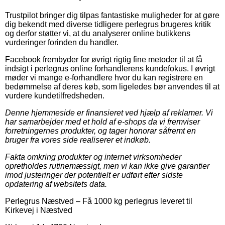
Trustpilot bringer dig tilpas fantastiske muligheder for at gøre
dig bekendt med diverse tidligere perlegrus brugeres kritik
og derfor støtter vi, at du analyserer online butikkens
vurderinger forinden du handler.
Facebook frembyder for øvrigt rigtig fine metoder til at få
indsigt i perlegrus online forhandlerens kundefokus. I øvrigt
møder vi mange e-forhandlere hvor du kan registrere en
bedømmelse af deres køb, som ligeledes bør anvendes til at
vurdere kundetilfredsheden.
Denne hjemmeside er finansieret ved hjælp af reklamer. Vi
har samarbejder med et hold af e-shops da vi fremviser
forretningernes produkter, og tager honorar såfremt en
bruger fra vores side realiserer et indkøb.
Fakta omkring produkter og internet virksomheder
opretholdes rutinemæssigt, men vi kan ikke give garantier
imod justeringer der potentielt er udført efter sidste
opdatering af websitets data.
Perlegrus Næstved
–
Få 1000 kg perlegrus leveret til
Kirkevej i Næstved