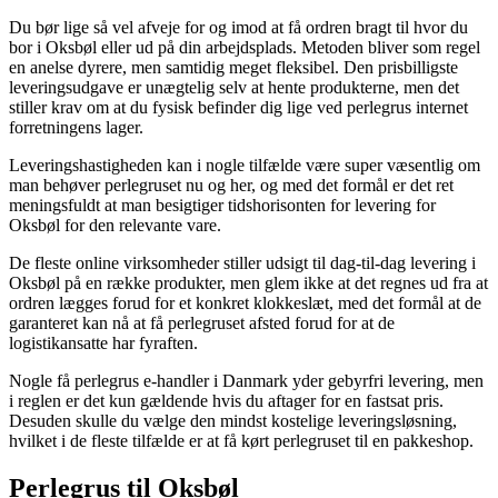
Du bør lige så vel afveje for og imod at få ordren bragt til hvor du
bor i Oksbøl eller ud på din arbejdsplads. Metoden bliver som regel
en anelse dyrere, men samtidig meget fleksibel. Den prisbilligste
leveringsudgave er unægtelig selv at hente produkterne, men det
stiller krav om at du fysisk befinder dig lige ved perlegrus internet
forretningens lager.
Leveringshastigheden kan i nogle tilfælde være super væsentlig om
man behøver perlegruset nu og her, og med det formål er det ret
meningsfuldt at man besigtiger tidshorisonten for levering for
Oksbøl for den relevante vare.
De fleste online virksomheder stiller udsigt til dag-til-dag levering i
Oksbøl på en række produkter, men glem ikke at det regnes ud fra at
ordren lægges forud for et konkret klokkeslæt, med det formål at de
garanteret kan nå at få perlegruset afsted forud for at de
logistikansatte har fyraften.
Nogle få perlegrus e-handler i Danmark yder gebyrfri levering, men
i reglen er det kun gældende hvis du aftager for en fastsat pris.
Desuden skulle du vælge den mindst kostelige leveringsløsning,
hvilket i de fleste tilfælde er at få kørt perlegruset til en pakkeshop.
Perlegrus til Oksbøl