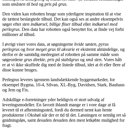
som
småsten til bed
og
pris på grus
.
Den viden kan robotten bruge som yderligere inspiration til at vise
de tættest beslægtede tilbud. Det kan også ses at andre eksempelvis
søger efter
sten indkørsel
,
billige fliser tilbud
eller
indkørsel med
perlegrus
. Den data har robotten også benyttet for, at finde vej forbi
millioner af tilbud.
I øvrigt viser vores data, at søgningerne
hvide søsten
,
pyrus
perlegrus
og
hvor meget grus til akvarie
er ekstremt almindelige, og
derfor er de samtidig medregnet af robotten på samme måde som
søgeordene
grus direkte
,
pris på stabilgrus
og
små sten
. Vores håb
er at vi ikke skuffede dig med de listede tilbud, idet at ét eller flere af
disse kunne bruges.
Perlegrus leveres igennem landsdækkende byggemarkeder, for
eksempel Bygma, 10-4, Silvan, XL-Byg, Davidsen, Stark, Bauhaus
og Jem og Fix.
Adskillige e-forretninger yder heldigvis et stort udvalg af
leveringsmodeller. En favorit iblandt mange er i vore dage at få
leveret til et afhentningssted, fordi du dermed nemt kan hente
produkterne i Oksbøl når der er tid til det. Løsningen er nemlig ret så
gnidningsløs, samt desuden desuden den mest letkøbte mulighed for
fragt.