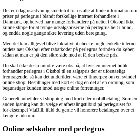
Det er i dag usædvanlig smertefrit for os alle at finde information om
priser på perlegrus i blandt forskellige internet forhandlere i
Danmark, og herved har mange forhandlere på nettet i Oksbøl ikke
kunne slippe for at tvinge udsalgspriserne på perlegrus helt i bund,
og endda nogle gange sikre levering uden beregning.
Men det kan alligevel blive lukrativt at checke nogle enkelte internet
outlets nær Oksbøl efter rabatkoder på perlegrus forinden du køber,
sådan at man er på den sikre side med at få den bedste pris.
Du skal ikke desto mindre være obs på, at hvis en internet butik
forhandler perlegrus i Oksbøl til en salgspris der er uforståeligt
fremragende, så kan det undertiden være et fingerpeg om en svindel
online shop. Bestillinger med kort er dog en del af en ordning, som
begunstiger kunden imod uægte online forretninger.
Generelt anbefaler vi shopping med kort eller mobilbetaling. Som en
anden løsning kan du vælge et afbetalingstilbud på perlegruset fra
for eksempel ViaBill, ifald du gerne vil honorere betalingen over et
længere tidsrum.
Online selskaber med perlegrus