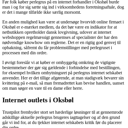
Før folk køber perlegrus på en internet forhandler i Oksbøl burde
man i og for sig sætte sig ind i virksomhedens forretningsaftale, dog
er det i mange tilfælde ikke særlig morsomt.
En anden mulighed kan være at undersøge hvorvidt online firmaet i
Oksbøl er e-mærket medlem, da det bør være en indikator for at
netbutikken opretholder dansk lovgivning, udover at internet
webshoppen regelmæssigt gennemses af specialister der har den
nødvendige knowhow om reglerne. Det er en rigtig god genvej til
opbakning, såfremt du får problemstillinger med perlegruset i
processen med din ordre.
I øvrigt foreslår vi at køber er omhyggelig omkring de vigtigste
bestemmelser der gør sig gældende i forbindelse med bestillingen,
for eksempel hvilken ombytningsret på perlegrus internet selskabet
anvender. Her er det tillige afgørende, at man stadigvæk bevarer sin
kvittering på e-mail, så man fremadrettet kan bevise handlen, uanset
om man søger en vare til en dame eller herre.
Internet outlets i Oksbøl
Trustpilot frembyder stort set hæderlige løsninger til at gennemrode
adskillige aktuelle perlegrus brugeres iagttagelser og af den grund
går vi ind for, at du tjekker internet selskabets kritik før du placerer
din ordre.