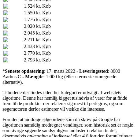
1.524 kr.
Køb
1.550 kr.
Køb
1.776 kr.
Køb
2.020 kr.
Køb
2.045 kr.
Køb
2.211 kr.
Køb
2.433 kr.
Køb
2.770 kr.
Køb
2.793 kr.
Køb
*
Seneste opdatering
: 17. marts 2022 -
Leveringssted
: 8000
Aarhus C -
Mængde
: 1.000 kg (eller nærmeste omregnede
alternativ).
Tilbudene der findes i den her kategori er udvalgt af websitets
algoritme. Denne har nemlig kigget tusindvis af varer for at finde
frem til de produkter der relaterer sig mest til perlegrus, og som
søgemotoren derfor estimerer vil vække din interesse.
Foruden at inddrage søgeordene som du skrev på Google har
algoritmen samtidig medregnet vendinger, som historisk set er nogle
som øvrige søgende sandsynligvis indtaster i relation til det,
eksempelvis
anlægning af indkørsel
eller
4,8
foruden formuleringer