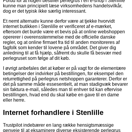
Forud for at nogen bestiller perlegrus i en e-shop i Stenlille
kunne man principielt læse virksomhedens handelsvilkår,
dog er det typisk ikke særlig interessant.
Et nemt alternativ kunne derfor være at tjekke hvorvidt
internet butikken i Stenlille er verificeret af e-mærket,
eftersom det burde være et bevis på at online webshoppen
opererer i overensstemmelse med de officielle danske
regler, og at online firmaet fra tid til anden monitoreres af
fagfolk som kender til lovene på området. Det giver dig
anledning til at få hjælp, såfremt du skulle få besvær med
perlegruset som følge af dit køb.
I øvrigt anbefales det at køber er på vagt for de elementære
betingelser der indvirker på bestillingen, for eksempel den
returrettighed på perlegrus netshoppen garanterer. Derfor er
det på samme måde essesentielt, at man stadigvæk bevarer
sin faktura e-mail, således man til enhver tid kan eftervise
bestillingen, hvad end du skal købe en gave til en dame
eller herre.
Internet forhandlere i Stenlille
Trustpilot indebærer en lang række hensigtsmæssige
genveje til at eksaminere diverse eksisterende perlegrus