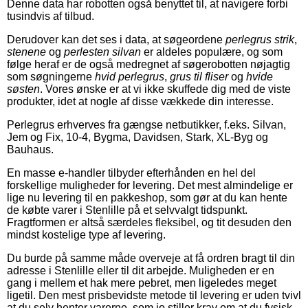
Denne data har robotten også benyttet til, at navigere forbi
tusindvis af tilbud.
Derudover kan det ses i data, at søgeordene
perlegrus strik
,
stenene
og
perlesten silvan
er aldeles populære, og som
følge heraf er de også medregnet af søgerobotten nøjagtig
som søgningerne
hvid perlegrus
,
grus til fliser
og
hvide
søsten
. Vores ønske er at vi ikke skuffede dig med de viste
produkter, idet at nogle af disse vækkede din interesse.
Perlegrus erhverves fra gængse netbutikker, f.eks. Silvan,
Jem og Fix, 10-4, Bygma, Davidsen, Stark, XL-Byg og
Bauhaus.
En masse e-handler tilbyder efterhånden en hel del
forskellige muligheder for levering. Det mest almindelige er
lige nu levering til en pakkeshop, som gør at du kan hente
de købte varer i Stenlille på et selvvalgt tidspunkt.
Fragtformen er altså særdeles fleksibel, og tit desuden den
mindst kostelige type af levering.
Du burde på samme måde overveje at få ordren bragt til din
adresse i Stenlille eller til dit arbejde. Muligheden er en
gang i mellem et hak mere pebret, men ligeledes meget
ligetil. Den mest prisbevidste metode til levering er uden tvivl
at du selv henter varerne, som jo stiller krav om at du fysisk