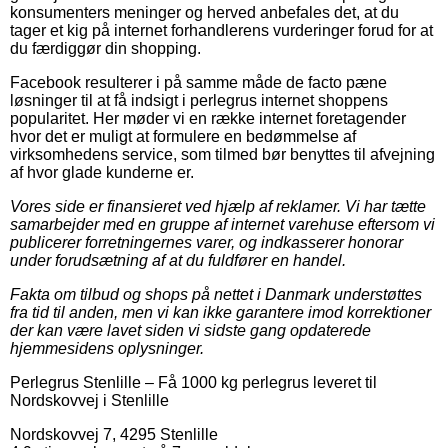
konsumenters meninger og herved anbefales det, at du
tager et kig på internet forhandlerens vurderinger forud for at
du færdiggør din shopping.
Facebook resulterer i på samme måde de facto pæne
løsninger til at få indsigt i perlegrus internet shoppens
popularitet. Her møder vi en række internet foretagender
hvor det er muligt at formulere en bedømmelse af
virksomhedens service, som tilmed bør benyttes til afvejning
af hvor glade kunderne er.
Vores side er finansieret ved hjælp af reklamer. Vi har tætte
samarbejder med en gruppe af internet varehuse eftersom vi
publicerer forretningernes varer, og indkasserer honorar
under forudsætning af at du fuldfører en handel.
Fakta om tilbud og shops på nettet i Danmark understøttes
fra tid til anden, men vi kan ikke garantere imod korrektioner
der kan være lavet siden vi sidste gang opdaterede
hjemmesidens oplysninger.
Perlegrus Stenlille
–
Få 1000 kg perlegrus leveret til
Nordskovvej i Stenlille
Nordskovvej 7
,
4295
Stenlille