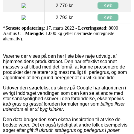
2.770 kr.
Køb
2.793 kr.
Køb
*
Seneste opdatering
: 17. marts 2022 -
Leveringssted
: 8000
Aarhus C -
Mængde
: 1.000 kg (eller nærmeste omregnede
alternativ).
Varerne der vises på den her liste blev nøje udvalgt af
hjemmesidens produktrobot. Den har effektivt scannet
massevis af tilbud med det formål at kunne præsentere de
produkter der relaterer sig mest muligt til perlegrus, og som
algoritmen af den grund beregner at du vil kunne lide.
Udover den søgetekst du skrev på Google har algoritmen i
øvrigt inddraget vendinger, som den kan se at andre med
stor sandsynlighed skriver i den forbindelse, eksempelvis
køb grus
og
gruset
foruden formuleringer som
billige fliser
udendørs
eller
xl byg klinker
.
Den data bruger den som ekstra inspiration til at vise de
bedste varer. Det er også tydeligt at andre folk eksempelvis
søger efter
gift til ukrudt
,
støbegrus
og
perlegrus i poser
.