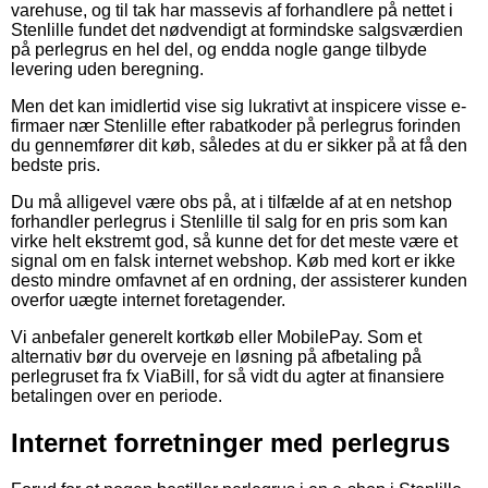
varehuse, og til tak har massevis af forhandlere på nettet i
Stenlille fundet det nødvendigt at formindske salgsværdien
på perlegrus en hel del, og endda nogle gange tilbyde
levering uden beregning.
Men det kan imidlertid vise sig lukrativt at inspicere visse e-
firmaer nær Stenlille efter rabatkoder på perlegrus forinden
du gennemfører dit køb, således at du er sikker på at få den
bedste pris.
Du må alligevel være obs på, at i tilfælde af at en netshop
forhandler perlegrus i Stenlille til salg for en pris som kan
virke helt ekstremt god, så kunne det for det meste være et
signal om en falsk internet webshop. Køb med kort er ikke
desto mindre omfavnet af en ordning, der assisterer kunden
overfor uægte internet foretagender.
Vi anbefaler generelt kortkøb eller MobilePay. Som et
alternativ bør du overveje en løsning på afbetaling på
perlegruset fra fx ViaBill, for så vidt du agter at finansiere
betalingen over en periode.
Internet forretninger med perlegrus