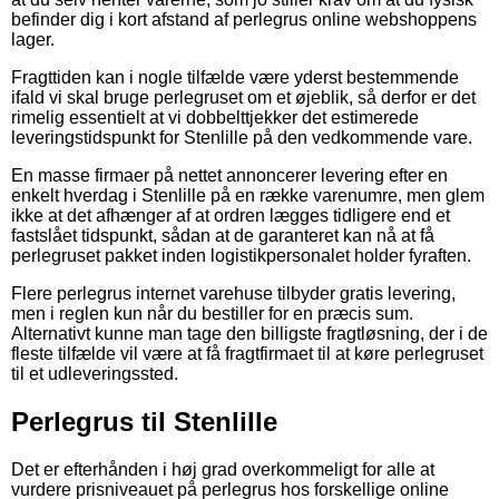
befinder dig i kort afstand af perlegrus online webshoppens
lager.
Fragttiden kan i nogle tilfælde være yderst bestemmende
ifald vi skal bruge perlegruset om et øjeblik, så derfor er det
rimelig essentielt at vi dobbelttjekker det estimerede
leveringstidspunkt for Stenlille på den vedkommende vare.
En masse firmaer på nettet annoncerer levering efter en
enkelt hverdag i Stenlille på en række varenumre, men glem
ikke at det afhænger af at ordren lægges tidligere end et
fastslået tidspunkt, sådan at de garanteret kan nå at få
perlegruset pakket inden logistikpersonalet holder fyraften.
Flere perlegrus internet varehuse tilbyder gratis levering,
men i reglen kun når du bestiller for en præcis sum.
Alternativt kunne man tage den billigste fragtløsning, der i de
fleste tilfælde vil være at få fragtfirmaet til at køre perlegruset
til et udleveringssted.
Perlegrus til Stenlille
Det er efterhånden i høj grad overkommeligt for alle at
vurdere prisniveauet på perlegrus hos forskellige online