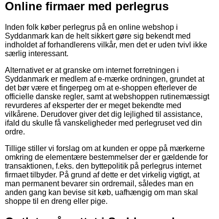
Online firmaer med perlegrus
Inden folk køber perlegrus på en online webshop i
Syddanmark kan de helt sikkert gøre sig bekendt med
indholdet af forhandlerens vilkår, men det er uden tvivl ikke
særlig interessant.
Alternativet er at granske om internet forretningen i
Syddanmark er medlem af e-mærke ordningen, grundet at
det bør være et fingerpeg om at e-shoppen efterlever de
officielle danske regler, samt at webshoppen rutinemæssigt
revurderes af eksperter der er meget bekendte med
vilkårene. Derudover giver det dig lejlighed til assistance,
ifald du skulle få vanskeligheder med perlegruset ved din
ordre.
Tillige stiller vi forslag om at kunden er oppe på mærkerne
omkring de elementære bestemmelser der er gældende for
transaktionen, f.eks. den byttepolitik på perlegrus internet
firmaet tilbyder. På grund af dette er det virkelig vigtigt, at
man permanent bevarer sin ordremail, således man en
anden gang kan bevise sit køb, uafhængig om man skal
shoppe til en dreng eller pige.