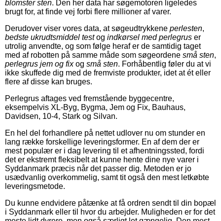
blomster sten
. Den her data har søgemotoren ligeledes
brugt for, at finde vej forbi flere millioner af varer.
Derudover viser vores data, at søgeudtrykkene
perlesten
,
bedste ukrudtsmiddel test
og
indkørsel med perlegrus
er
utrolig anvendte, og som følge heraf er de samtidig taget
med af robotten på samme måde som søgeordene
små sten
,
perlegrus jem og fix
og
små sten
. Forhåbentlig føler du at vi
ikke skuffede dig med de fremviste produkter, idet at ét eller
flere af disse kan bruges.
Perlegrus aftages ved fremstående byggecentre,
eksempelvis XL-Byg, Bygma, Jem og Fix, Bauhaus,
Davidsen, 10-4, Stark og Silvan.
En hel del forhandlere på nettet udlover nu om stunder en
lang række forskellige leveringsformer. En af dem der er
mest populær er i dag levering til et afhentningssted, fordi
det er ekstremt fleksibelt at kunne hente dine nye varer i
Syddanmark præcis når det passer dig. Metoden er jo
usædvanlig overkommelig, samt tit også den mest letkøbte
leveringsmetode.
Du kunne endvidere påtænke at få ordren sendt til din bopæl
i Syddanmark eller til hvor du arbejder. Muligheden er for det
meste lidt dyrere, men også særligt let gængelig. Den mest