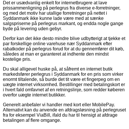
Det er usædvanlig enkelt for internetbrugere at lave
prissammenligning på perlegrus fra diverse e-forretninger,
og med det motiv har utallige forretninger på nettet i
Syddanmark ikke kunne lade være med at sænke
salgspriserne på perlegrus markant, og endda nogle gange
byde på levering uden gebyr.
Derfor kan det ikke desto mindre blive udbytterigt at tjekke et
par forskellige online varehuse nær Syddanmark efter
rabatkoder på perlegrus forud for at du gennemfører dit køb,
således at man er garanteret at indhente den mindst
kostelige pris.
Du skal alligevel huske på, at såfremt en internet butik
markedsfører perlegrus i Syddanmark for en pris som virker
enormt tiltalende, så burde det tit være et fingerpeg om en
uægte internet virksomhed. Bestillinger med betalingskort er
i hvert fald omfavnet af en retningslinje, som redder køberen
overfor uægte internet butikker.
Generelt anbefaler vi handler med kort eller MobilePay.
Alternativt kan du anvende en afdragsløsning på perlegruset
fra for eksempel ViaBill, ifald du har til hensigt at afdrage
betalingen af flere omgange.