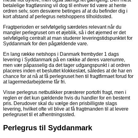
betalelige fragtløsning vil dog til enhver tid være at hente
ordren selv, som desværre betinges af at du befinder dig i
kort afstand af perlegrus netshoppens tilholdssted.
Fragtperioden er selvfølgelig særdeles relevant når du
mangler perlegruset om et øjeblik, så i det øjemed er det
selvfølgelig centralt at man studerer leveringstidspunktet for
Syddanmark for den pågældende vare.
En lang række netshops i Danmark frembyder 1 dags
levering i Syddanmark på en række af deres varenumre,
men vær påpasselig da det tager udgangspunkt i at ordren
placeres inden et besluttet klokkeslæt, således at de har en
chance for at nå at få perlegruset hen til fragtfirmaet forud for
at lagermedarbejderne får fri.
Visse perlegrus netbutikker præsterer portofri fragt, men i
reglen er det kun gældende hvis du handler for en bestemt
pris. Derudover skal du vælge den prisbilligste slags
levering, hvilket ofte vil blive at få fragtmanden til at levere
perlegruset til et afhentningssted.
Perlegrus til Syddanmark