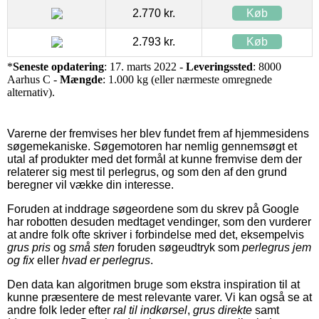
2.770 kr.
Køb
2.793 kr.
Køb
*
Seneste opdatering
: 17. marts 2022 -
Leveringssted
: 8000
Aarhus C -
Mængde
: 1.000 kg (eller nærmeste omregnede
alternativ).
Varerne der fremvises her blev fundet frem af hjemmesidens
søgemekaniske. Søgemotoren har nemlig gennemsøgt et
utal af produkter med det formål at kunne fremvise dem der
relaterer sig mest til perlegrus, og som den af den grund
beregner vil vække din interesse.
Foruden at inddrage søgeordene som du skrev på Google
har robotten desuden medtaget vendinger, som den vurderer
at andre folk ofte skriver i forbindelse med det, eksempelvis
grus pris
og
små sten
foruden søgeudtryk som
perlegrus jem
og fix
eller
hvad er perlegrus
.
Den data kan algoritmen bruge som ekstra inspiration til at
kunne præsentere de mest relevante varer. Vi kan også se at
andre folk leder efter
ral til indkørsel
,
grus direkte
samt