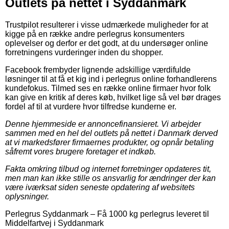
Outlets på nettet i Syddanmark
Trustpilot resulterer i visse udmærkede muligheder for at
kigge på en række andre perlegrus konsumenters
oplevelser og derfor er det godt, at du undersøger online
forretningens vurderinger inden du shopper.
Facebook frembyder lignende adskillige værdifulde
løsninger til at få et kig ind i perlegrus online forhandlerens
kundefokus. Tilmed ses en række online firmaer hvor folk
kan give en kritik af deres køb, hvilket lige så vel bør drages
fordel af til at vurdere hvor tilfredse kunderne er.
Denne hjemmeside er annoncefinansieret. Vi arbejder
sammen med en hel del outlets på nettet i Danmark derved
at vi markedsfører firmaernes produkter, og opnår betaling
såfremt vores brugere foretager et indkøb.
Fakta omkring tilbud og internet forretninger opdateres tit,
men man kan ikke stille os ansvarlig for ændringer der kan
være iværksat siden seneste opdatering af websitets
oplysninger.
Perlegrus Syddanmark
–
Få 1000 kg perlegrus leveret til
Middelfartvej i Syddanmark