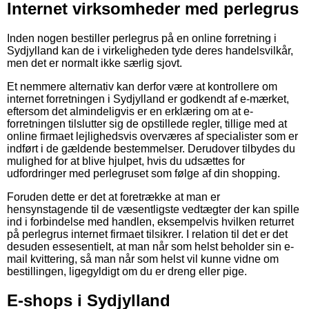
Internet virksomheder med perlegrus
Inden nogen bestiller perlegrus på en online forretning i
Sydjylland kan de i virkeligheden tyde deres handelsvilkår,
men det er normalt ikke særlig sjovt.
Et nemmere alternativ kan derfor være at kontrollere om
internet forretningen i Sydjylland er godkendt af e-mærket,
eftersom det almindeligvis er en erklæring om at e-
forretningen tilslutter sig de opstillede regler, tillige med at
online firmaet lejlighedsvis overværes af specialister som er
indført i de gældende bestemmelser. Derudover tilbydes du
mulighed for at blive hjulpet, hvis du udsættes for
udfordringer med perlegruset som følge af din shopping.
Foruden dette er det at foretrække at man er
hensynstagende til de væsentligste vedtægter der kan spille
ind i forbindelse med handlen, eksempelvis hvilken returret
på perlegrus internet firmaet tilsikrer. I relation til det er det
desuden essesentielt, at man når som helst beholder sin e-
mail kvittering, så man når som helst vil kunne vidne om
bestillingen, ligegyldigt om du er dreng eller pige.
E-shops i Sydjylland