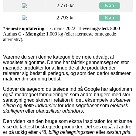
2.770 kr.
Køb
2.793 kr.
Køb
*
Seneste opdatering
: 17. marts 2022 -
Leveringssted
: 8000
Aarhus C -
Mængde
: 1.000 kg (eller nærmeste omregnede
alternativ).
Varerne du ser i denne kategori blev nøje udvalgt af
websitets algoritme. Denne har faktisk gennemsøgt en stor
mængde produkter for at finde de af de produkter der
relaterer sig bedst til perlegrus, og som den derfor estimerer
matcher din søgning bedst.
Udover de søgeord du tastede ind på Google har algoritmen
også medregnet formuleringer, som andre brugere med stor
sandsynlighed skriver i relation til det, eksempelvis
skærver
silvan
og
flotte indkørsler
foruden søgefraser som
elektrisk
skuffejern
eller
ølandsfliser udendørs
.
Den viden kan den bruge som ekstra inspiration for at kunne
vise de tættest beslægtede produkter. Det ses også at andre
er på udkig efter
4*8
,
billig belægningssten
eller
søsten pris
.