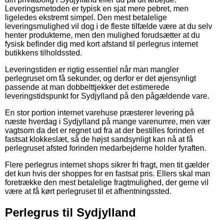
Leveringsmetoden er typisk en sjat mere pebret, men
ligeledes ekstremt simpel. Den mest betalelige
leveringsmulighed vil dog i de fleste tilfælde være at du selv
henter produkterne, men den mulighed forudsætter at du
fysisk befinder dig med kort afstand til perlegrus internet
butikkens tilholdssted.
Leveringstiden er rigtig essentiel når man mangler
perlegruset om få sekunder, og derfor er det øjensynligt
passende at man dobbelttjekker det estimerede
leveringstidspunkt for Sydjylland på den pågældende vare.
En stor portion internet varehuse præsterer levering på
næste hverdag i Sydjylland på mange varenumre, men vær
vagtsom da det er regnet ud fra at der bestilles forinden et
fastsat klokkeslæt, så de højst sandsynligt kan nå at få
perlegruset afsted forinden medarbejderne holder fyraften.
Flere perlegrus internet shops sikrer fri fragt, men tit gælder
det kun hvis der shoppes for en fastsat pris. Ellers skal man
foretrække den mest betalelige fragtmulighed, der gerne vil
være at få kørt perlegruset til et afhentningssted.
Perlegrus til Sydjylland