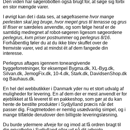
Den viden har søgerobotten også brugt for, at søge sig forbi
en stor mængde varer.
I øvrigt kan det i data ses, at søgefraserne
hvor mange
perlesten skal jeg bruge
,
hvor meget grus til terrasse
og
grus
til fliser
er særdeles anvendte, og som følge heraf er de
samtidig medregnet af robot-søgeren ligesom søgeordene
perlegrus
,
kvm priser postnummer
og
perlegrus 8/16
.
Forhåbentlig føler du at du ikke blev skuffet over de
fremviste varer, ved at mindst ét af dem fangede din
interesse.
Perlegrus aftages igennem toneangivende
byggeforretninger, for eksempel Bygma.dk, XL-Byg.dk,
Silvan.dk, JemogFix.dk, 10-4.dk, Stark.dk, DavidsenShop.dk
og Bauhaus.dk.
En hel del webbutikker i Danmark yder nu et stort udvalg af
muligheder for levering. En af dem der er mest anvendt er for
øjeblikket at få leveret til en pakkeshop, som gør at du kan
hente de bestilte produkter i Sydjylland præcis når det
passer dig. Fragtmetoden er nemlig usædvanlig simpel, og i
mange tilfælde derudover den billigste leveringsløsning.
Du burde ydermere afveje for og imod at få ordren bragt til
din privatbolig i Sydjylland eller ud på dit arbejde.