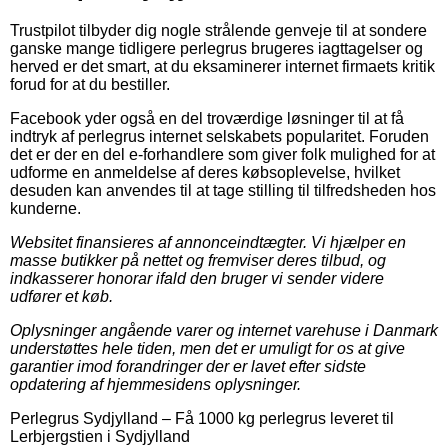
Trustpilot tilbyder dig nogle strålende genveje til at sondere
ganske mange tidligere perlegrus brugeres iagttagelser og
herved er det smart, at du eksaminerer internet firmaets kritik
forud for at du bestiller.
Facebook yder også en del troværdige løsninger til at få
indtryk af perlegrus internet selskabets popularitet. Foruden
det er der en del e-forhandlere som giver folk mulighed for at
udforme en anmeldelse af deres købsoplevelse, hvilket
desuden kan anvendes til at tage stilling til tilfredsheden hos
kunderne.
Websitet finansieres af annonceindtægter. Vi hjælper en
masse butikker på nettet og fremviser deres tilbud, og
indkasserer honorar ifald den bruger vi sender videre
udfører et køb.
Oplysninger angående varer og internet varehuse i Danmark
understøttes hele tiden, men det er umuligt for os at give
garantier imod forandringer der er lavet efter sidste
opdatering af hjemmesidens oplysninger.
Perlegrus Sydjylland
–
Få 1000 kg perlegrus leveret til
Lerbjergstien i Sydjylland