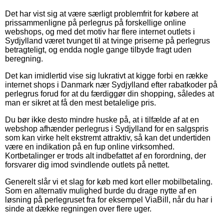
Det har vist sig at være særligt problemfrit for købere at
prissammenligne på perlegrus på forskellige online
webshops, og med det motiv har flere internet outlets i
Sydjylland været tvunget til at tvinge priserne på perlegrus
betragteligt, og endda nogle gange tilbyde fragt uden
beregning.
Det kan imidlertid vise sig lukrativt at kigge forbi en række
internet shops i Danmark nær Sydjylland efter rabatkoder på
perlegrus forud for at du færdiggør din shopping, således at
man er sikret at få den mest betalelige pris.
Du bør ikke desto mindre huske på, at i tilfælde af at en
webshop afhænder perlegrus i Sydjylland for en salgspris
som kan virke helt ekstremt attraktiv, så kan det undertiden
være en indikation på en fup online virksomhed.
Kortbetalinger er trods alt indbefattet af en forordning, der
forsvarer dig imod svindlende outlets på nettet.
Generelt slår vi et slag for køb med kort eller mobilbetaling.
Som en alternativ mulighed burde du drage nytte af en
løsning på perlegruset fra for eksempel ViaBill, når du har i
sinde at dække regningen over flere uger.