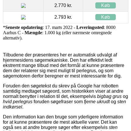
2.770 kr.
Køb
2.793 kr.
Køb
*
Seneste opdatering
: 17. marts 2022 -
Leveringssted
: 8000
Aarhus C -
Mængde
: 1.000 kg (eller nærmeste omregnede
alternativ).
Tilbudene der præsenteres her er automatisk udvalgt af
hjemmesidens søgemekaniske. Den har effektivt ledt
ekstremt mange tilbud med det formål at kunne præsentere
dem der relaterer sig mest muligt til perlegrus, og som
søgemotoren derfor beregner er mest interessante for dig.
Foruden den søgetekst du skrev på Google har robotten
samtidig medtaget søgeord, som historikken viser at andre
normalt benytter i relation til det, eksempelvis
bigbag grus
og
hvid perlegrus
foruden søgefraser som
fjerne ukrudt
og
sten
indkørsel
.
Den information kan den bruge som yderligere information
for at kunne præsentere de mest aktuelle varer. Det kan
også ses at andre brugere søger efter eksempelvis
sten