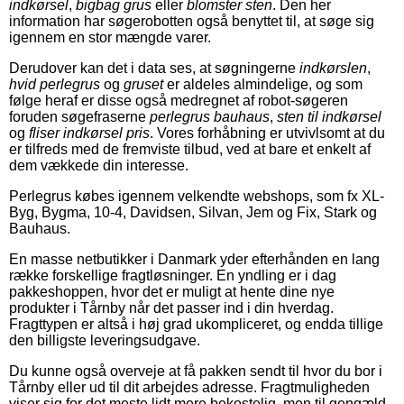
indkørsel
,
bigbag grus
eller
blomster sten
. Den her
information har søgerobotten også benyttet til, at søge sig
igennem en stor mængde varer.
Derudover kan det i data ses, at søgningerne
indkørslen
,
hvid perlegrus
og
gruset
er aldeles almindelige, og som
følge heraf er disse også medregnet af robot-søgeren
foruden søgefraserne
perlegrus bauhaus
,
sten til indkørsel
og
fliser indkørsel pris
. Vores forhåbning er utvivlsomt at du
er tilfreds med de fremviste tilbud, ved at bare et enkelt af
dem vækkede din interesse.
Perlegrus købes igennem velkendte webshops, som fx XL-
Byg, Bygma, 10-4, Davidsen, Silvan, Jem og Fix, Stark og
Bauhaus.
En masse netbutikker i Danmark yder efterhånden en lang
række forskellige fragtløsninger. En yndling er i dag
pakkeshoppen, hvor det er muligt at hente dine nye
produkter i Tårnby når det passer ind i din hverdag.
Fragttypen er altså i høj grad ukompliceret, og endda tillige
den billigste leveringsudgave.
Du kunne også overveje at få pakken sendt til hvor du bor i
Tårnby eller ud til dit arbejdes adresse. Fragtmuligheden
viser sig for det meste lidt mere bekostelig, men til gengæld