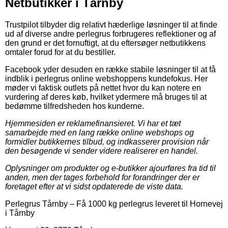
Netbutikker i Tårnby
Trustpilot tilbyder dig relativt hæderlige løsninger til at finde
ud af diverse andre perlegrus forbrugeres reflektioner og af
den grund er det fornuftigt, at du eftersøger netbutikkens
omtaler forud for at du bestiller.
Facebook yder desuden en række stabile løsninger til at få
indblik i perlegrus online webshoppens kundefokus. Her
møder vi faktisk outlets på nettet hvor du kan notere en
vurdering af deres køb, hvilket ydermere må bruges til at
bedømme tilfredsheden hos kunderne.
Hjemmesiden er reklamefinansieret. Vi har et tæt
samarbejde med en lang række online webshops og
formidler butikkernes tilbud, og indkasserer provision når
den besøgende vi sender videre realiserer en handel.
Oplysninger om produkter og e-butikker ajourføres fra tid til
anden, men der tages forbehold for forandringer der er
foretaget efter at vi sidst opdaterede de viste data.
Perlegrus Tårnby
–
Få 1000 kg perlegrus leveret til Hornevej
i Tårnby