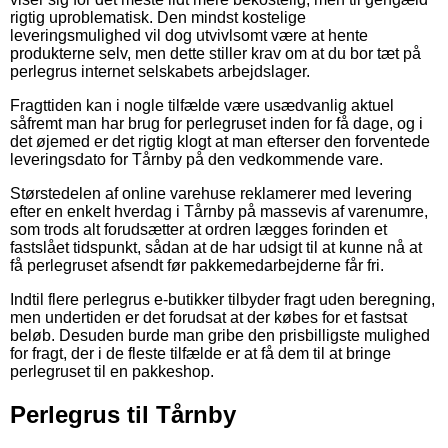
rigtig uproblematisk. Den mindst kostelige
leveringsmulighed vil dog utvivlsomt være at hente
produkterne selv, men dette stiller krav om at du bor tæt på
perlegrus internet selskabets arbejdslager.
Fragttiden kan i nogle tilfælde være usædvanlig aktuel
såfremt man har brug for perlegruset inden for få dage, og i
det øjemed er det rigtig klogt at man efterser den forventede
leveringsdato for Tårnby på den vedkommende vare.
Størstedelen af online varehuse reklamerer med levering
efter en enkelt hverdag i Tårnby på massevis af varenumre,
som trods alt forudsætter at ordren lægges forinden et
fastslået tidspunkt, sådan at de har udsigt til at kunne nå at
få perlegruset afsendt før pakkemedarbejderne får fri.
Indtil flere perlegrus e-butikker tilbyder fragt uden beregning,
men undertiden er det forudsat at der købes for et fastsat
beløb. Desuden burde man gribe den prisbilligste mulighed
for fragt, der i de fleste tilfælde er at få dem til at bringe
perlegruset til en pakkeshop.
Perlegrus til Tårnby