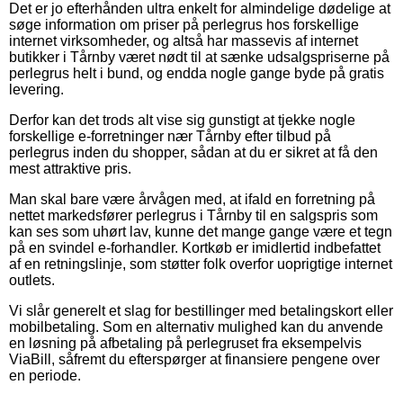
Det er jo efterhånden ultra enkelt for almindelige dødelige at
søge information om priser på perlegrus hos forskellige
internet virksomheder, og altså har massevis af internet
butikker i Tårnby været nødt til at sænke udsalgspriserne på
perlegrus helt i bund, og endda nogle gange byde på gratis
levering.
Derfor kan det trods alt vise sig gunstigt at tjekke nogle
forskellige e-forretninger nær Tårnby efter tilbud på
perlegrus inden du shopper, sådan at du er sikret at få den
mest attraktive pris.
Man skal bare være årvågen med, at ifald en forretning på
nettet markedsfører perlegrus i Tårnby til en salgspris som
kan ses som uhørt lav, kunne det mange gange være et tegn
på en svindel e-forhandler. Kortkøb er imidlertid indbefattet
af en retningslinje, som støtter folk overfor uoprigtige internet
outlets.
Vi slår generelt et slag for bestillinger med betalingskort eller
mobilbetaling. Som en alternativ mulighed kan du anvende
en løsning på afbetaling på perlegruset fra eksempelvis
ViaBill, såfremt du efterspørger at finansiere pengene over
en periode.