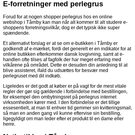
E-forretninger med perlegrus
Forud for at nogen shopper perlegrus hos en online
webshop i Tårnby kan man når alt kommer til alt studere e-
shoppens forretningsvilkår, dog er det typisk ikke super
spændende.
Et alternativt forslag er at se om e-butikken i Tårnby er
godkendt af e-mærket, fordi det generelt er en indikator for at
online butikken efterkommer dansk lovgivning, samt at e-
handlen ofte tilses af fagfolk der har meget erfaring med
vilkårene på området. Dette er desuden din anledning til at
blive assisteret, ifald du udsættes for besvær med
perlegruset med dit indkøb.
Ligeledes er det godt at køber er på vagt for de mest vitale
regler der gør sig gældende i forbindelse med bestillingen,
for eksempel den ombytningsret på perlegrus internet
virksomheden kører med. I den forbindelse er det tillige
essesentielt, at man til enhver tid gemmer sin kvitteringsmail,
så man en anden gang vil kunne eftervise sin bestilling,
ligegyldigt om man leder efter et produkt til en dame eller
herre.