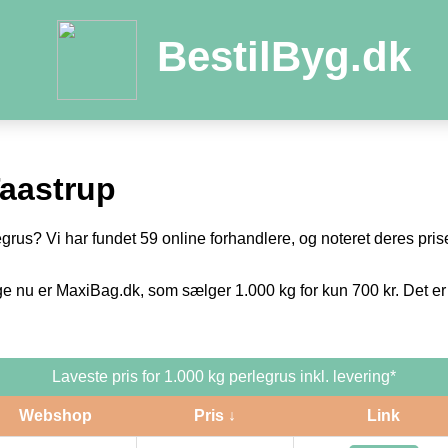
BestilByg.dk
Taastrup
egrus? Vi har fundet 59 online forhandlere, og noteret deres prise
ge nu er MaxiBag.dk, som sælger 1.000 kg for kun 700 kr. Det er
Laveste pris for 1.000 kg perlegrus inkl. levering*
Webshop
Pris ↓
Link