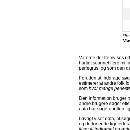
*
Se
Mæ
Varerne der fremvises i 
hurtigt scannet flere mil
perlegrus, og som den de
Foruden at inddrage søg
estimerer at andre folk f
som
hvor mange perleste
Den information bruger ro
andre brugere søger eft
data har søgerobotten lig
I øvrigt viser data, at s
og derfor er de ligelede
fliser til indkørsel
og
ærte