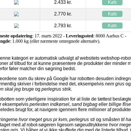
2.433 kr.
Køb
2.770 kr.
Køb
2.793 kr.
Køb
neste opdatering
: 17. marts 2022 -
Leveringssted
: 8000 Aarhus C -
ngde
: 1.000 kg (eller nærmeste omregnede alternativ).
denne kategori er automatisk udvalgt af websitets webshop-rob
lioner af tilbud for at kunne præsentere de produkter der minder
rfor føler matcher din søgning bedst.
eordene som du skrev på Google har robotten desuden indregn
ormentlig skriver i forbindelse med det, eksempelvis
nem grus
o
n skal jeg bruge
og
perlegrus strik
.
botten som yderligere inspiration for at liste de tættest beslægte
er eksempelvis
perlesten indkørsel
,
sand bigbag
eller
billige flis
eledes brugt for, at navigere igennem flere millioner af produkter
øgningerne
hvor meget grus pr kvm
,
perlegrus sti
og
småsten til h
s taget med af robot-søgeren ligesom søgeudtrykkene
hvor meget
sten pris
. Vi håber at vi ikke skuffede dig med de listede tilbud,