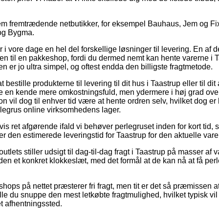
em fremtrædende netbutikker, for eksempel Bauhaus, Jem og Fix
 og Bygma.
 i vore dage en hel del forskellige løsninger til levering. En af 
dren til en pakkeshop, fordi du dermed nemt kan hente varerne i 
n er jo ultra simpel, og oftest endda den billigste fragtmetode.
 bestille produkterne til levering til dit hus i Taastrup eller til d
 en kende mere omkostningsfuld, men ydermere i høj grad ov
n vil dog til enhver tid være at hente ordren selv, hvilket dog er 
rlegrus online virksomhedens lager.
is ret afgørende ifald vi behøver perlegruset inden for kort tid, 
rer den estimerede leveringstid for Taastrup for den aktuelle vare
lets stiller udsigt til dag-til-dag fragt i Taastrup på masser af 
en et konkret klokkeslæt, med det formål at de kan nå at få perl
hops på nettet præsterer fri fragt, men tit er det så præmissen at
lle du snuppe den mest letkøbte fragtmulighed, hvilket typisk vi
 et afhentningssted.