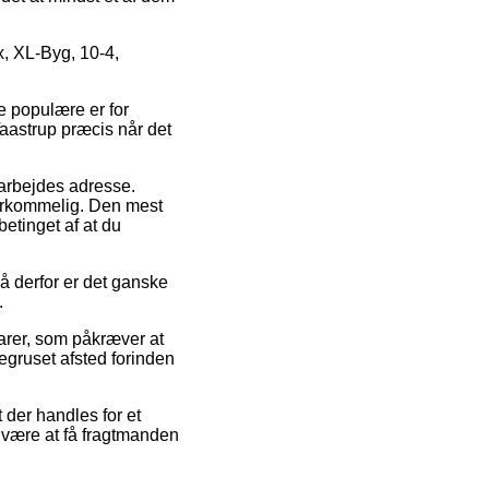
, XL-Byg, 10-4,
de populære er for
Taastrup præcis når det
it arbejdes adresse.
erkommelig. Den mest
betinget af at du
så derfor er det ganske
.
varer, som påkræver at
egruset afsted forinden
 der handles for et
l være at få fragtmanden