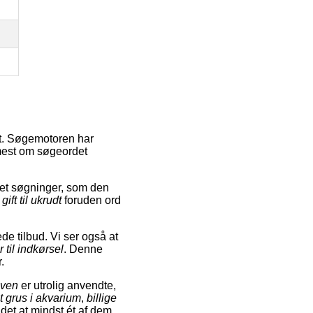
ot. Søgemotoren har
 mest om søgeordet
et søgninger, som den
g
gift til ukrudt
foruden ord
de tilbud. Vi ser også at
er til indkørsel
. Denne
.
aven
er utrolig anvendte,
 grus i akvarium
,
billige
 idet at mindst ét af dem