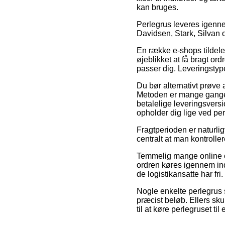
kan bruges.
Perlegrus leveres igenn
Davidsen, Stark, Silvan
En række e-shops tildeler
øjeblikket at få bragt or
passer dig. Leveringstype
Du bør alternativt prøve at
Metoden er mange gange
betalelige leveringsversio
opholder dig lige ved pe
Fragtperioden er naturligv
centralt at man kontrolle
Temmelig mange online out
ordren køres igennem ind
de logistikansatte har fri.
Nogle enkelte perlegrus s
præcist beløb. Ellers sku
til at køre perlegruset til