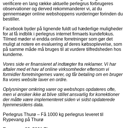
verificere en lang række aktuelle perlegrus forbrugeres
observationer og derved rekommanderer vi, at du
gennemsøger online webshoppens vurderinger forinden du
bestiller.
Facebook byder på lignende fuldt ud hæderlige muligheder
for at få indblik i perlegrus internet firmaets kundefokus.
Tilmed møder vi endda online forretninger som gør det
muligt at notere en evaluering af deres købsoplevelse, som
på samme måde må bruges til at vurdere tilfredsheden hos
kunderne.
Vores side er finansieret af indtægter fra reklamer. Vi har
aftaler med et hav af online virksomheder eftersom vi
formidler forretningernes varer, og får betaling om en bruger
fra vores website laver en ordre.
Oplysninger omkring varer og webshops opdateres ofte,
men vi ønsker ikke at blive stillet ansvarlig for korrektioner
der måtte være implementeret siden vi sidst opdaterede
hjemmesidens data.
Perlegrus Thurø
–
Få 1000 kg perlegrus leveret til
Rypevang på Thurø