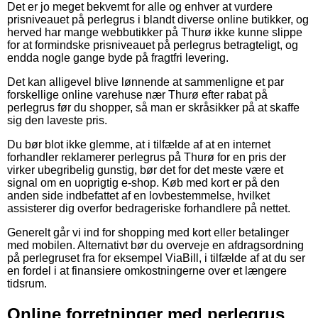
Det er jo meget bekvemt for alle og enhver at vurdere
prisniveauet på perlegrus i blandt diverse online butikker, og
herved har mange webbutikker på Thurø ikke kunne slippe
for at formindske prisniveauet på perlegrus betragteligt, og
endda nogle gange byde på fragtfri levering.
Det kan alligevel blive lønnende at sammenligne et par
forskellige online varehuse nær Thurø efter rabat på
perlegrus før du shopper, så man er skråsikker på at skaffe
sig den laveste pris.
Du bør blot ikke glemme, at i tilfælde af at en internet
forhandler reklamerer perlegrus på Thurø for en pris der
virker ubegribelig gunstig, bør det for det meste være et
signal om en uoprigtig e-shop. Køb med kort er på den
anden side indbefattet af en lovbestemmelse, hvilket
assisterer dig overfor bedrageriske forhandlere på nettet.
Generelt går vi ind for shopping med kort eller betalinger
med mobilen. Alternativt bør du overveje en afdragsordning
på perlegruset fra for eksempel ViaBill, i tilfælde af at du ser
en fordel i at finansiere omkostningerne over et længere
tidsrum.
Online forretninger med perlegrus