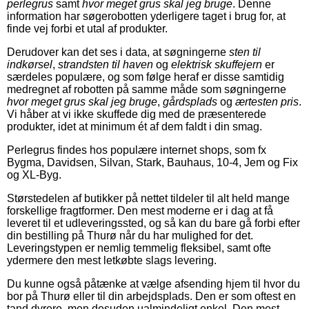
perlegrus
samt
hvor meget grus skal jeg bruge
. Denne
information har søgerobotten yderligere taget i brug for, at
finde vej forbi et utal af produkter.
Derudover kan det ses i data, at søgningerne
sten til
indkørsel
,
strandsten til haven
og
elektrisk skuffejern
er
særdeles populære, og som følge heraf er disse samtidig
medregnet af robotten på samme måde som søgningerne
hvor meget grus skal jeg bruge
,
gårdsplads
og
ærtesten pris
.
Vi håber at vi ikke skuffede dig med de præsenterede
produkter, idet at minimum ét af dem faldt i din smag.
Perlegrus findes hos populære internet shops, som fx
Bygma, Davidsen, Silvan, Stark, Bauhaus, 10-4, Jem og Fix
og XL-Byg.
Størstedelen af butikker på nettet tildeler til alt held mange
forskellige fragtformer. Den mest moderne er i dag at få
leveret til et udleveringssted, og så kan du bare gå forbi efter
din bestilling på Thurø når du har mulighed for det.
Leveringstypen er nemlig temmelig fleksibel, samt ofte
ydermere den mest letkøbte slags levering.
Du kunne også påtænke at vælge afsending hjem til hvor du
bor på Thurø eller til din arbejdsplads. Den er som oftest en
tand dyrere, men desuden ualmindeligt enkel. Den mest