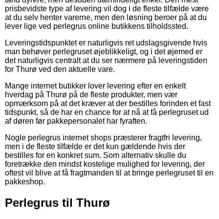
prisbevidste type af levering vil dog i de fleste tilfælde være
at du selv henter varerne, men den løsning beroer på at du
lever lige ved perlegrus online butikkens tilholdssted.
Leveringstidspunktet er naturligvis ret udslagsgivende hvis
man behøver perlegruset øjeblikkeligt, og i det øjemed er
det naturligvis centralt at du ser nærmere på leveringstiden
for Thurø ved den aktuelle vare.
Mange internet butikker lover levering efter en enkelt
hverdag på Thurø på de fleste produkter, men vær
opmærksom på at det kræver at der bestilles forinden et fast
tidspunkt, så de har en chance for at nå at få perlegruset ud
af døren før pakkepersonalet har fyraften.
Nogle perlegrus internet shops præsterer fragtfri levering,
men i de fleste tilfælde er det kun gældende hvis der
bestilles for en konkret sum. Som alternativ skulle du
foretrække den mindst kostelige mulighed for levering, der
oftest vil blive at få fragtmanden til at bringe perlegruset til en
pakkeshop.
Perlegrus til Thurø