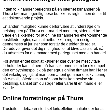
Inden folk handler perlegrus på en internet forhandler på
Thurø bør man egentlig bese butikkens regler, men det er tit
et tidskrævende projekt.
En anden mulighed kunne derfor være at undersøge om
netshoppen på Thurø er e-mærket medlem, siden det bør
være en sikkerhed for at online forhandleren efterkommer de
opstillede regler, samt at netbutikken regelmæssigt
gennemses af jurister som forstår de gældende regler.
Derudover giver det dig mulighed for at blive assisteret, når
du udsættes for dilemmaer med perlegruset med din handel.
For øvrigt er det klogt at køber er klar over de mest vitale
forhold der kan influere på transaktionen, som for eksempel
den ombytningspolitik på perlegrus online firmaet har. Her er
det virkelig vigtigt, at man permanent gemmer ens kvittering
på e-mail, således man når som helst kan bevise sin
bestilling, uanset om du søger efter varer til en mand eller
kvinde.
Online forretninger på Thurø
Trustpilot indebærer stort set fortræffelige muligheder for at