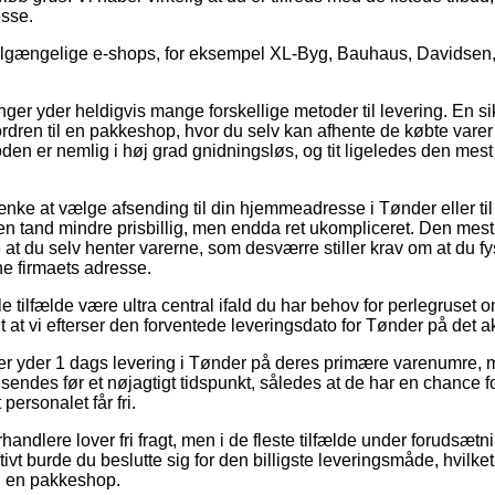
esse.
tilgængelige e-shops, for eksempel XL-Byg, Bauhaus, Davidsen,
inger yder heldigvis mange forskellige metoder til levering. En si
rdren til en pakkeshop, hvor du selv kan afhente de købte varer
en er nemlig i høj grad gnidningsløs, og tit ligeledes den mest
ænke at vælge afsending til din hjemmeadresse i Tønder eller til
 en tand mindre prisbillig, men endda ret ukompliceret. Den mest
e at du selv henter varerne, som desværre stiller krav om at du fys
ne firmaets adresse.
 tilfælde være ultra central ifald du har behov for perlegruset om
t at vi efterser den forventede leveringsdato for Tønder på det a
ler yder 1 dags levering i Tønder på deres primære varenumre,
sendes før et nøjagtigt tidspunkt, således at de har en chance fo
 personalet får fri.
rhandlere lover fri fragt, men i de fleste tilfælde under forudsæt
ivt burde du beslutte sig for den billigste leveringsmåde, hvilket 
til en pakkeshop.