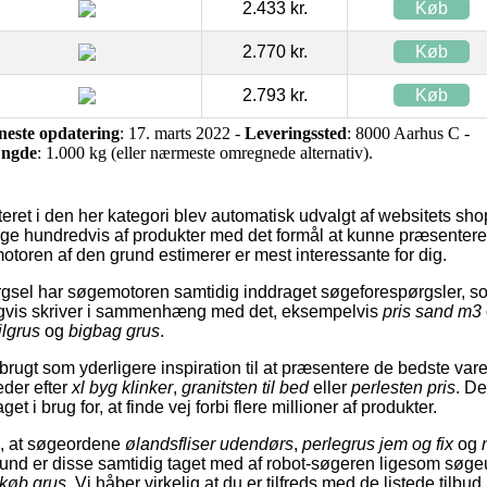
2.433 kr.
Køb
2.770 kr.
Køb
2.793 kr.
Køb
neste opdatering
: 17. marts 2022 -
Leveringssted
: 8000 Aarhus C -
ngde
: 1.000 kg (eller nærmeste omregnede alternativ).
eret i den her kategori blev automatisk udvalgt af websitets sh
 hundredvis af produkter med det formål at kunne præsenter
toren af den grund estimerer er mest interessante for dig.
gsel har søgemotoren samtidig inddraget søgeforespørgsler, so
gvis skriver i sammenhæng med det, eksempelvis
pris sand m3
ilgrus
og
bigbag grus
.
rugt som yderligere inspiration til at præsentere de bedste vare
eder efter
xl byg klinker
,
granitsten til bed
eller
perlesten pris
. D
t i brug for, at finde vej forbi flere millioner af produkter.
ta, at søgeordene
ølandsfliser udendørs
,
perlegrus jem og fix
og
rund er disse samtidig taget med af robot-søgeren ligesom søg
køb grus
. Vi håber virkelig at du er tilfreds med de listede tilbud, 