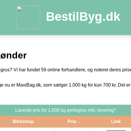
BestilByg.dk
Tønder
egrus? Vi har fundet 59 online forhandlere, og noteret deres prise
ge nu er MaxiBag.dk, som sælger 1.000 kg for kun 700 kr. Det er
Laveste pris for 1.000 kg perlegrus inkl. levering*
Webshop
Pris ↓
Link