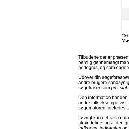
*
Se
Mæ
Tilbudene der er præsent
nemlig gennemsøgt mange
perlegrus, og som søgemo
Udover din søgeforespør
andre brugere sandsynli
søgefraser som
pris stab
Den information har den b
andre folk eksempelvis l
søgemotoren ligeledes tage
I øvrigt kan det ses i da
almindelige, og af den g
indkørsel
,
indkørslen
og