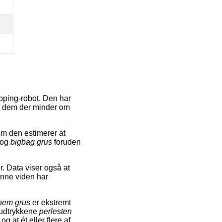
opping-robot. Den har
e dem der minder om
m den estimerer at
og
bigbag grus
foruden
r. Data viser også at
enne viden har
nem grus
er ekstremt
eudtrykkene
perlesten
og at ét eller flere af