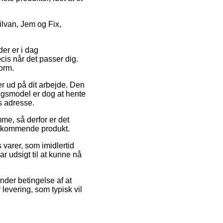
lvan, Jem og Fix,
der er i dag
cis når det passer dig.
orm.
ler ud på dit arbejde. Den
ingsmodel er dog at hente
s adresse.
mme, så derfor er det
vedkommende produkt.
 varer, som imidlertid
r udsigt til at kunne nå
under betingelse af at
levering, som typisk vil