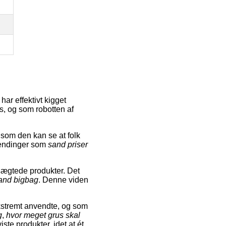
ar effektivt kigget
s, og som robotten af
som den kan se at folk
endinger som
sand priser
slægtede produkter. Det
and bigbag
. Denne viden
stremt anvendte, og som
g
,
hvor meget grus skal
iste produkter, idet at ét