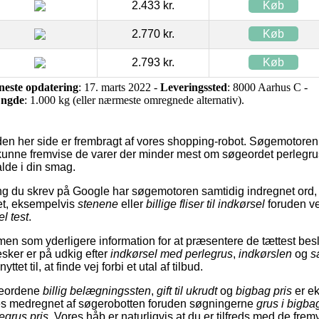
2.433 kr.
Køb
2.770 kr.
Køb
2.793 kr.
Køb
neste opdatering
: 17. marts 2022 -
Leveringssted
: 8000 Aarhus C -
ngde
: 1.000 kg (eller nærmeste omregnede alternativ).
den her side er frembragt af vores shopping-robot. Søgemotoren h
t kunne fremvise de varer der minder mest om søgeordet perlegru
alde i din smag.
 du skrev på Google har søgemotoren samtidig indregnet ord, 
 det, eksempelvis
stenene
eller
billige fliser til indkørsel
foruden v
l test
.
men som yderligere information for at præsentere de tættest be
sker er på udkig efter
indkørsel med perlegrus
,
indkørslen
og
s
tet til, at finde vej forbi et utal af tilbud.
øgeordene
billig belægningssten
,
gift til ukrudt
og
bigbag pris
er ek
edes medregnet af søgerobotten foruden søgningerne
grus i bigba
egrus pris
. Vores håb er naturligvis at du er tilfreds med de fremv