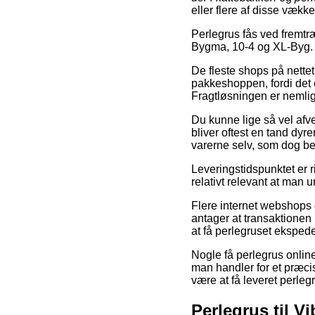
eller flere af disse vækk
Perlegrus fås ved fremtr
Bygma, 10-4 og XL-Byg.
De fleste shops på nettet
pakkeshoppen, fordi det e
Fragtløsningen er nemlig
Du kunne lige så vel afvej
bliver oftest en tand dyr
varerne selv, som dog bet
Leveringstidspunktet er ri
relativt relevant at man 
Flere internet webshops 
antager at transaktionen 
at få perlegruset ekspede
Nogle få perlegrus online
man handler for et præcis
være at få leveret perlegr
Perlegrus til V