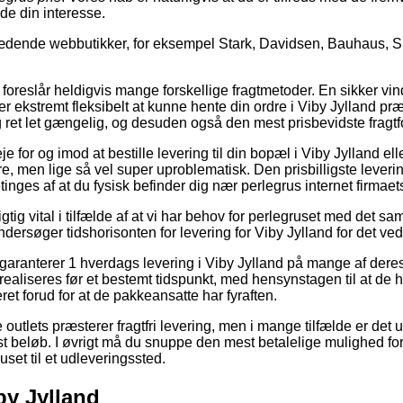
ede din interesse.
ædende webbutikker, for eksempel Stark, Davidsen, Bauhaus, Si
 foreslår heldigvis mange forskellige fragtmetoder. En sikker vin
r ekstremt fleksibelt at kunne hente din ordre i Viby Jylland præ
 ret let gængelig, og desuden også den mest prisbevidste fragtf
e for og imod at bestille levering til din bopæl i Viby Jylland el
ere, men lige så vel super uproblematisk. Den prisbilligste lever
inges af at du fysisk befinder dig nær perlegrus internet firmaet
gtig vital i tilfælde af at vi har behov for perlegruset med det sa
undersøger tidshorisonten for levering for Viby Jylland for det 
garanterer 1 hverdags levering i Viby Jylland på mange af deres
realiseres før et bestemt tidspunkt, med hensynstagen til at de ha
ret forud for at de pakkeansatte har fyraften.
 outlets præsterer fragtfri levering, men i mange tilfælde er det 
t beløb. I øvrigt må du snuppe den mest betalelige mulighed for 
uset til et udleveringssted.
iby Jylland