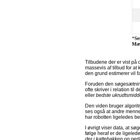
*
Se
Mæ
Tilbudene der er vist på 
massevis af tilbud for a
den grund estimerer vil f
Foruden den søgesætning
ofte skriver i relation til
eller
bedste ukrudtsmidde
Den viden bruger algorit
ses også at andre menne
har robotten ligeledes benyt
I øvrigt viser data, at s
følge heraf er de ligel
der i kattebakken
og
perl