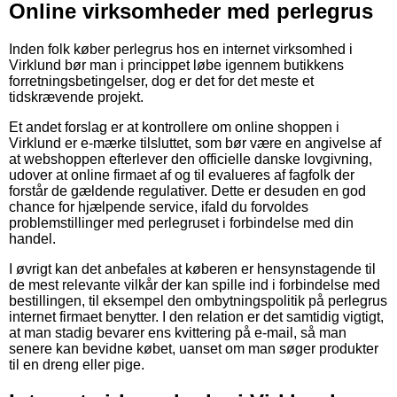
Online virksomheder med perlegrus
Inden folk køber perlegrus hos en internet virksomhed i
Virklund bør man i princippet løbe igennem butikkens
forretningsbetingelser, dog er det for det meste et
tidskrævende projekt.
Et andet forslag er at kontrollere om online shoppen i
Virklund er e-mærke tilsluttet, som bør være en angivelse af
at webshoppen efterlever den officielle danske lovgivning,
udover at online firmaet af og til evalueres af fagfolk der
forstår de gældende regulativer. Dette er desuden en god
chance for hjælpende service, ifald du forvoldes
problemstillinger med perlegruset i forbindelse med din
handel.
I øvrigt kan det anbefales at køberen er hensynstagende til
de mest relevante vilkår der kan spille ind i forbindelse med
bestillingen, til eksempel den ombytningspolitik på perlegrus
internet firmaet benytter. I den relation er det samtidig vigtigt,
at man stadig bevarer ens kvittering på e-mail, så man
senere kan bevidne købet, uanset om man søger produkter
til en dreng eller pige.