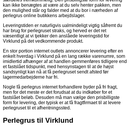
kan ikke benægtes at være at du selv henter pakken, men
den mulighed står og falder med at du bor i nærheden af
perlegrus online butikkens arbejdslager.
Leveringstiden er naturligvis ualmindeligt vigtig såfremt du
har brug for perlegruset straks, og herved er det ret
væsentligt at vi tjekker den anslåede leveringstid for
Virklund på det vedkommende produkt.
En stor portion internet outlets annoncerer levering efter en
enkelt hverdag i Virklund på en lang række varenumre, som
imidlertid afhænger af at handlen gemmenføres tidligere end
et fastslået tidspunkt, med hensynstagen til at de højst
sandsynligt kan nå at få perlegruset sendt afsted før
lagermedarbejderne har fri.
Nogle få perlegrus internet forhandlere byder på fri fragt,
men for det meste er det forudsat at du indkøber for et
fastslået beløb. Desuden må man vælge den prisbilligste
form for levering, der typisk er at få fragtfirmaet til at levere
perlegruset til et afhentningssted.
Perlegrus til Virklund