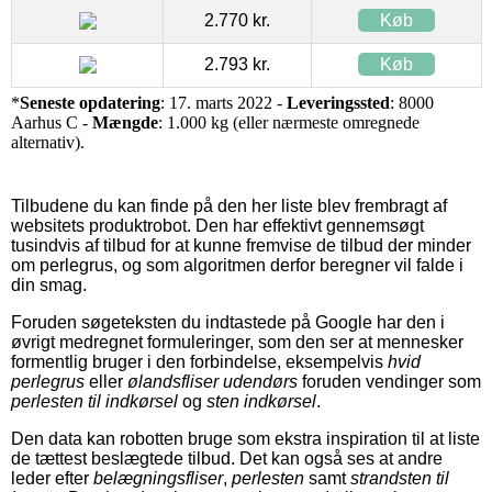
2.770 kr.
Køb
2.793 kr.
Køb
*
Seneste opdatering
: 17. marts 2022 -
Leveringssted
: 8000
Aarhus C -
Mængde
: 1.000 kg (eller nærmeste omregnede
alternativ).
Tilbudene du kan finde på den her liste blev frembragt af
websitets produktrobot. Den har effektivt gennemsøgt
tusindvis af tilbud for at kunne fremvise de tilbud der minder
om perlegrus, og som algoritmen derfor beregner vil falde i
din smag.
Foruden søgeteksten du indtastede på Google har den i
øvrigt medregnet formuleringer, som den ser at mennesker
formentlig bruger i den forbindelse, eksempelvis
hvid
perlegrus
eller
ølandsfliser udendørs
foruden vendinger som
perlesten til indkørsel
og
sten indkørsel
.
Den data kan robotten bruge som ekstra inspiration til at liste
de tættest beslægtede tilbud. Det kan også ses at andre
leder efter
belægningsfliser
,
perlesten
samt
strandsten til