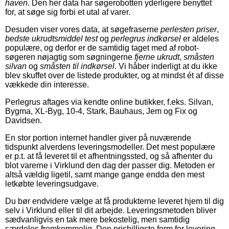
haven
. Den her data har søgerobotten yderligere benyttet
for, at søge sig forbi et utal af varer.
Desuden viser vores data, at søgefraserne
perlesten priser
,
bedste ukrudtsmiddel test
og
perlegrus indkørsel
er aldeles
populære, og derfor er de samtidig taget med af robot-
søgeren nøjagtig som søgningerne
fjerne ukrudt
,
småsten
silvan
og
småsten til indkørsel
. Vi håber inderligt at du ikke
blev skuffet over de listede produkter, og at mindst ét af disse
vækkede din interesse.
Perlegrus aftages via kendte online butikker, f.eks. Silvan,
Bygma, XL-Byg, 10-4, Stark, Bauhaus, Jem og Fix og
Davidsen.
En stor portion internet handler giver på nuværende
tidspunkt alverdens leveringsmodeller. Det mest populære
er p.t. at få leveret til et afhentningssted, og så afhenter du
blot varerne i Virklund den dag der passer dig. Metoden er
altså vældig ligetil, samt mange gange endda den mest
letkøbte leveringsudgave.
Du bør endvidere vælge at få produkterne leveret hjem til dig
selv i Virklund eller til dit arbejde. Leveringsmetoden bliver
sædvanligvis en tak mere bekostelig, men samtidig
særdeles fremkommelig. Den prisbilligste form for levering