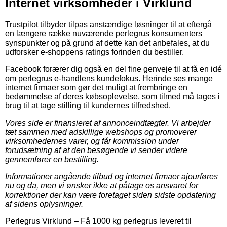
Internet virksomheder i Virklund
Trustpilot tilbyder tilpas anstændige løsninger til at eftergå
en længere række nuværende perlegrus konsumenters
synspunkter og på grund af dette kan det anbefales, at du
udforsker e-shoppens ratings forinden du bestiller.
Facebook forærer dig også en del fine genveje til at få en idé
om perlegrus e-handlens kundefokus. Herinde ses mange
internet firmaer som gør det muligt at frembringe en
bedømmelse af deres købsoplevelse, som tilmed må tages i
brug til at tage stilling til kundernes tilfredshed.
Vores side er finansieret af annonceindtægter. Vi arbejder
tæt sammen med adskillige webshops og promoverer
virksomhedernes varer, og får kommission under
forudsætning af at den besøgende vi sender videre
gennemfører en bestilling.
Informationer angående tilbud og internet firmaer ajourføres
nu og da, men vi ønsker ikke at påtage os ansvaret for
korrektioner der kan være foretaget siden sidste opdatering
af sidens oplysninger.
Perlegrus Virklund
–
Få 1000 kg perlegrus leveret til