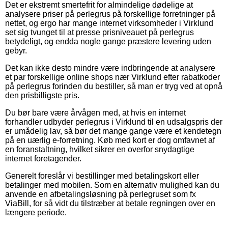
Det er ekstremt smertefrit for almindelige dødelige at
analysere priser på perlegrus på forskellige forretninger på
nettet, og ergo har mange internet virksomheder i Virklund
set sig tvunget til at presse prisniveauet på perlegrus
betydeligt, og endda nogle gange præstere levering uden
gebyr.
Det kan ikke desto mindre være indbringende at analysere
et par forskellige online shops nær Virklund efter rabatkoder
på perlegrus forinden du bestiller, så man er tryg ved at opnå
den prisbilligste pris.
Du bør bare være årvågen med, at hvis en internet
forhandler udbyder perlegrus i Virklund til en udsalgspris der
er umådelig lav, så bør det mange gange være et kendetegn
på en uærlig e-forretning. Køb med kort er dog omfavnet af
en foranstaltning, hvilket sikrer en overfor snydagtige
internet foretagender.
Generelt foreslår vi bestillinger med betalingskort eller
betalinger med mobilen. Som en alternativ mulighed kan du
anvende en afbetalingsløsning på perlegruset som fx
ViaBill, for så vidt du tilstræber at betale regningen over en
længere periode.