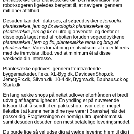
robot-søgeren ligeledes benyttet til, at navigere igennem
millioner af tilbud.
Desuden kan det i data ses, at søgeudtrykkene
jemogfix.
plantesække
,
jem og fix økologisk plantesække
og
plantesække jem og fix
er utrolig anvendte, og derfor er
disse også taget med af robotten foruden søgeudtrykkene
plantesække i jem og fix
,
plantesække rema
og
brug af
plantesække
. Vores forhåbning er utvivlsomt at du er tilfreds
med de fremviste tilbud, ved at minimum ét af disse
vækkede din interesse.
Plantesække opdrives igennem fremtrædende
byggemarkeder, f.eks. XL-Byg.dk, DavidsenShop.dk,
JemogFix.dk, Silvan.dk, 10-4.dk, Bygma.dk, Bauhaus.dk og
Stark.dk.
En lang række shops på nettet udlover efterhånden et bredt
udvalg af fragtmuligheder. En yndling er på nuværende
tidspunkt at få sendt til en pakkeshop, hvor det er meget
fleksibelt at kunne hente dine nye varer i Brønshøj når det
passer dig. Fragtløsningen er nemlig ultra uproblematisk,
samt desuden desuden den mest betalelige leveringsmodel.
Du burde lige så vel udse dig at vælge levering hjem til dig i