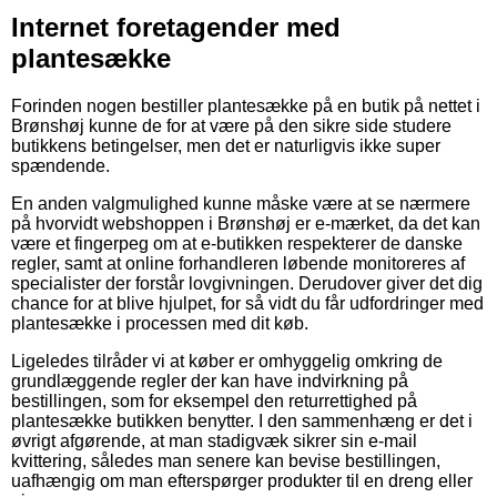
Internet foretagender med
plantesække
Forinden nogen bestiller plantesække på en butik på nettet i
Brønshøj kunne de for at være på den sikre side studere
butikkens betingelser, men det er naturligvis ikke super
spændende.
En anden valgmulighed kunne måske være at se nærmere
på hvorvidt webshoppen i Brønshøj er e-mærket, da det kan
være et fingerpeg om at e-butikken respekterer de danske
regler, samt at online forhandleren løbende monitoreres af
specialister der forstår lovgivningen. Derudover giver det dig
chance for at blive hjulpet, for så vidt du får udfordringer med
plantesække i processen med dit køb.
Ligeledes tilråder vi at køber er omhyggelig omkring de
grundlæggende regler der kan have indvirkning på
bestillingen, som for eksempel den returrettighed på
plantesække butikken benytter. I den sammenhæng er det i
øvrigt afgørende, at man stadigvæk sikrer sin e-mail
kvittering, således man senere kan bevise bestillingen,
uafhængig om man efterspørger produkter til en dreng eller