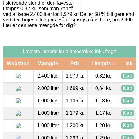
I skrivende stund er den laveste
literpris 0,82 kr., som man kan få
ved at købe 2.400 liter for 1.979 kr. Det er 38 % billigere end
ved den højeste literpris. Så er spørgsmålet bare, om 2.400
liter er den rette mængde for dig?
Laveste literpris for plantesække inkl. fragt*
Webshop
Mængde
Pris
Literpris ↓
Link
2.400 liter
1.979 kr.
0,82 kr.
Køb
2.000 liter
1.699 kr.
0,84 kr.
Køb
1.000 liter
1.135 kr.
1,13 kr.
Køb
1.000 liter
1.179 kr.
1,17 kr.
Køb
1.000 liter
1.200 kr.
1,20 kr.
Køb
1.000 liter
1.299 kr.
1,29 kr.
Køb