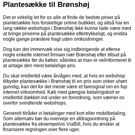
Plantesække til Brønshøj
Det er virkelig let for os alle at finde de bedste priser på
plantesække hos forskellige online butikker, og altså har en
lang række webshops i Brønshøj ikke kunne lade være med
at tvinge priserne på plantesække eftertrykkeligt, og endda
nogle gange præstere fragt uden omkostninger.
Dog kan det immervæk vise sig indbringende at efterse
nogle enkelte internet firmaer nær Brønshøj efter tilbud på
plantesække før du køber, således at man er velinformeret til
at antage den mest betalelige pris.
Du skal imidlertid være årvågen med, at hvis en webshop
tilbyder plantesække i Brønshøj til en pris som virker uhørt
gunstig, kan det for det meste være et faresignal om en fup
internet virksomhed. Køb med gængse betalingskort er
imidlertid dækket ind under en forordning, som værner os
overfor svindlende webshops.
Generelt tilråder vi betalinger med kort eller mobilbetaling.
Som alternativ bør du overveje en afdragsordning på
plantesække fra eksempelvis ViaBill, hvis du ønsker at
finansiere regningen over flere uger.