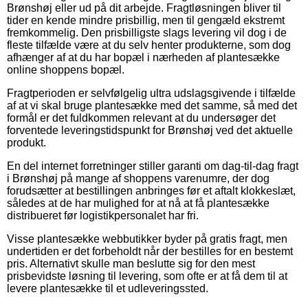
Brønshøj eller ud på dit arbejde. Fragtløsningen bliver til
tider en kende mindre prisbillig, men til gengæld ekstremt
fremkommelig. Den prisbilligste slags levering vil dog i de
fleste tilfælde være at du selv henter produkterne, som dog
afhænger af at du har bopæl i nærheden af plantesække
online shoppens bopæl.
Fragtperioden er selvfølgelig ultra udslagsgivende i tilfælde
af at vi skal bruge plantesække med det samme, så med det
formål er det fuldkommen relevant at du undersøger det
forventede leveringstidspunkt for Brønshøj ved det aktuelle
produkt.
En del internet forretninger stiller garanti om dag-til-dag fragt
i Brønshøj på mange af shoppens varenumre, der dog
forudsætter at bestillingen anbringes før et aftalt klokkeslæt,
således at de har mulighed for at nå at få plantesække
distribueret før logistikpersonalet har fri.
Visse plantesække webbutikker byder på gratis fragt, men
undertiden er det forbeholdt når der bestilles for en bestemt
pris. Alternativt skulle man beslutte sig for den mest
prisbevidste løsning til levering, som ofte er at få dem til at
levere plantesække til et udleveringssted.