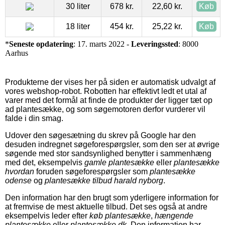
30 liter
678 kr.
22,60 kr.
Køb
18 liter
454 kr.
25,22 kr.
Køb
*
Seneste opdatering
: 17. marts 2022 -
Leveringssted
: 8000
Aarhus
Produkterne der vises her på siden er automatisk udvalgt af
vores webshop-robot. Robotten har effektivt ledt et utal af
varer med det formål at finde de produkter der ligger tæt op
ad plantesække, og som søgemotoren derfor vurderer vil
falde i din smag.
Udover den søgesætning du skrev på Google har den
desuden indregnet søgeforespørgsler, som den ser at øvrige
søgende med stor sandsynlighed benytter i sammenhæng
med det, eksempelvis
gamle plantesække
eller
plantesække
hvordan
foruden søgeforespørgsler som
plantesække
odense
og
plantesække tilbud harald nyborg
.
Den information har den brugt som yderligere information for
at fremvise de mest aktuelle tilbud. Det ses også at andre
eksempelvis leder efter
køb plantesække
,
hængende
plantesække
eller
plantesække dk
. Den information har