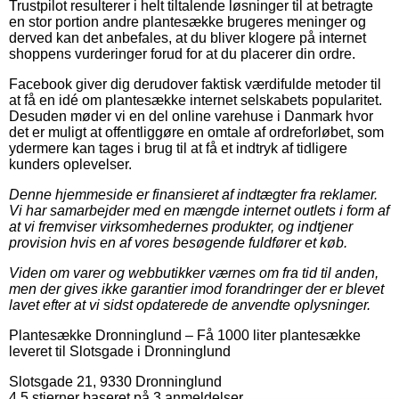
Trustpilot resulterer i helt tiltalende løsninger til at betragte
en stor portion andre plantesække brugeres meninger og
derved kan det anbefales, at du bliver klogere på internet
shoppens vurderinger forud for at du placerer din ordre.
Facebook giver dig derudover faktisk værdifulde metoder til
at få en idé om plantesække internet selskabets popularitet.
Desuden møder vi en del online varehuse i Danmark hvor
det er muligt at offentliggøre en omtale af ordreforløbet, som
ydermere kan tages i brug til at få et indtryk af tidligere
kunders oplevelser.
Denne hjemmeside er finansieret af indtægter fra reklamer.
Vi har samarbejder med en mængde internet outlets i form af
at vi fremviser virksomhedernes produkter, og indtjener
provision hvis en af vores besøgende fuldfører et køb.
Viden om varer og webbutikker værnes om fra tid til anden,
men der gives ikke garantier imod forandringer der er blevet
lavet efter at vi sidst opdaterede de anvendte oplysninger.
Plantesække Dronninglund
–
Få 1000 liter plantesække
leveret til Slotsgade i Dronninglund
Slotsgade 21
,
9330
Dronninglund
4.5
stjerner baseret på
3
anmeldelser