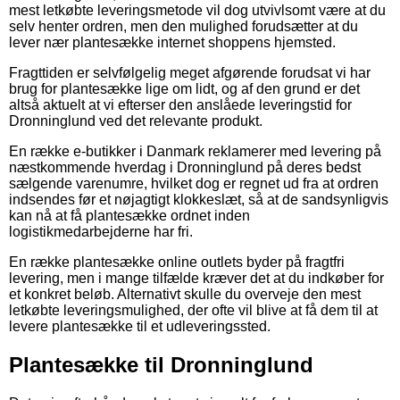
mest letkøbte leveringsmetode vil dog utvivlsomt være at du
selv henter ordren, men den mulighed forudsætter at du
lever nær plantesække internet shoppens hjemsted.
Fragttiden er selvfølgelig meget afgørende forudsat vi har
brug for plantesække lige om lidt, og af den grund er det
altså aktuelt at vi efterser den anslåede leveringstid for
Dronninglund ved det relevante produkt.
En række e-butikker i Danmark reklamerer med levering på
næstkommende hverdag i Dronninglund på deres bedst
sælgende varenumre, hvilket dog er regnet ud fra at ordren
indsendes før et nøjagtigt klokkeslæt, så at de sandsynligvis
kan nå at få plantesække ordnet inden
logistikmedarbejderne har fri.
En række plantesække online outlets byder på fragtfri
levering, men i mange tilfælde kræver det at du indkøber for
et konkret beløb. Alternativt skulle du overveje den mest
letkøbte leveringsmulighed, der ofte vil blive at få dem til at
levere plantesække til et udleveringssted.
Plantesække til Dronninglund