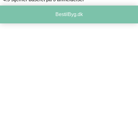
BestilByg.dk