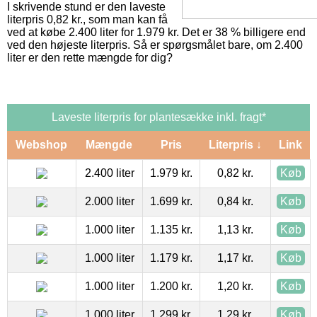
I skrivende stund er den laveste
literpris 0,82 kr., som man kan få
ved at købe 2.400 liter for 1.979 kr. Det er 38 % billigere end
ved den højeste literpris. Så er spørgsmålet bare, om 2.400
liter er den rette mængde for dig?
Laveste literpris for plantesække inkl. fragt*
Webshop
Mængde
Pris
Literpris ↓
Link
2.400 liter
1.979 kr.
0,82 kr.
Køb
2.000 liter
1.699 kr.
0,84 kr.
Køb
1.000 liter
1.135 kr.
1,13 kr.
Køb
1.000 liter
1.179 kr.
1,17 kr.
Køb
1.000 liter
1.200 kr.
1,20 kr.
Køb
1.000 liter
1.299 kr.
1,29 kr.
Køb