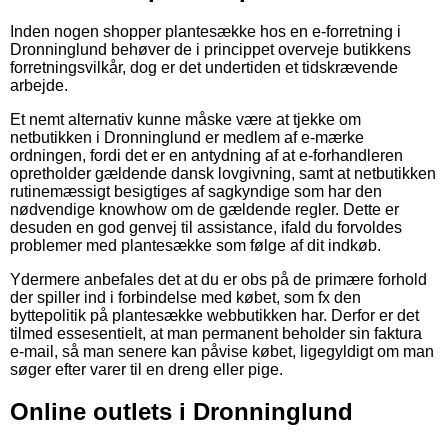
Inden nogen shopper plantesække hos en e-forretning i
Dronninglund behøver de i princippet overveje butikkens
forretningsvilkår, dog er det undertiden et tidskrævende
arbejde.
Et nemt alternativ kunne måske være at tjekke om
netbutikken i Dronninglund er medlem af e-mærke
ordningen, fordi det er en antydning af at e-forhandleren
opretholder gældende dansk lovgivning, samt at netbutikken
rutinemæssigt besigtiges af sagkyndige som har den
nødvendige knowhow om de gældende regler. Dette er
desuden en god genvej til assistance, ifald du forvoldes
problemer med plantesække som følge af dit indkøb.
Ydermere anbefales det at du er obs på de primære forhold
der spiller ind i forbindelse med købet, som fx den
byttepolitik på plantesække webbutikken har. Derfor er det
tilmed essesentielt, at man permanent beholder sin faktura
e-mail, så man senere kan påvise købet, ligegyldigt om man
søger efter varer til en dreng eller pige.
Online outlets i Dronninglund