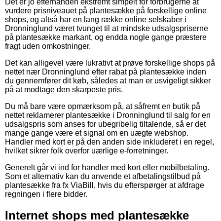
Det er jo efterhånden ekstremt simpelt for forbrugerne at
vurdere prisniveauet på plantesække på forskellige online
shops, og altså har en lang række online selskaber i
Dronninglund været tvunget til at mindske udsalgspriserne
på plantesække markant, og endda nogle gange præstere
fragt uden omkostninger.
Det kan alligevel være lukrativt at prøve forskellige shops på
nettet nær Dronninglund efter rabat på plantesække inden
du gennemfører dit køb, således at man er usvigeligt sikker
på at modtage den skarpeste pris.
Du må bare være opmærksom på, at såfremt en butik på
nettet reklamerer plantesække i Dronninglund til salg for en
udsalgspris som anses for ubegribelig tiltalende, så er det
mange gange være et signal om en uægte webshop.
Handler med kort er på den anden side inkluderet i en regel,
hvilket sikrer folk overfor uærlige e-forretninger.
Generelt går vi ind for handler med kort eller mobilbetaling.
Som et alternativ kan du anvende et afbetalingstilbud på
plantesække fra fx ViaBill, hvis du efterspørger at afdrage
regningen i flere bidder.
Internet shops med plantesække