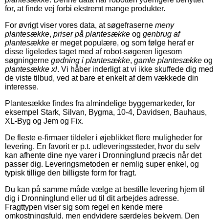
for, at finde vej forbi ekstremt mange produkter.
For øvrigt viser vores data, at søgefraserne
meny
plantesække
,
priser på plantesække
og
genbrug af
plantesække
er meget populære, og som følge heraf er
disse ligeledes taget med af robot-søgeren ligesom
søgningerne
gødning i plantesække
,
gamle plantesække
og
plantesække xl
. Vi håber inderligt at vi ikke skuffede dig med
de viste tilbud, ved at bare et enkelt af dem vækkede din
interesse.
Plantesække findes fra almindelige byggemarkeder, for
eksempel Stark, Silvan, Bygma, 10-4, Davidsen, Bauhaus,
XL-Byg og Jem og Fix.
De fleste e-firmaer tildeler i øjeblikket flere muligheder for
levering. En favorit er p.t. udleveringssteder, hvor du selv
kan afhente dine nye varer i Dronninglund præcis når det
passer dig. Leveringsmetoden er nemlig super enkel, og
typisk tillige den billigste form for fragt.
Du kan på samme måde vælge at bestille levering hjem til
dig i Dronninglund eller ud til dit arbejdes adresse.
Fragttypen viser sig som regel en kende mere
omkostningsfuld, men endvidere særdeles bekvem. Den