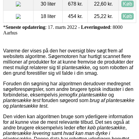
30 liter
678 kr.
22,60 kr.
Køb
18 liter
454 kr.
25,22 kr.
Køb
*
Seneste opdatering
: 17. marts 2022 -
Leveringssted
: 8000
Aarhus
Varerne der vises på den her oversigt blev søgt frem af
websitets algoritme. Søgemotoren har hurtigt scannet flere
millioner af produkter for at kunne fremvise de produkter der
mest muligt relaterer sig til plantesække, og som robotten af
den grund forestiller sig vil falde i din smag.
Foruden din søgning har algoritmen derudover medregnet
søgeforespørgsler, som andre brugere typisk indtaster i den
forbindelse, eksempelvis
jemogfix plantesække
og
plantesække test
foruden søgeord som
brug af plantesække
og
plantesække test
.
Den viden kan algoritmen bruge som yderligere information
for at kunne vise de mest relevante tilbud. Det ses også at
andre brugere eksempelvis leder efter
køb plantesække
,
plantesække levering
samt
hvad kan man dyrke i
plantesække
. Denne data har robotten yderligere benyttet