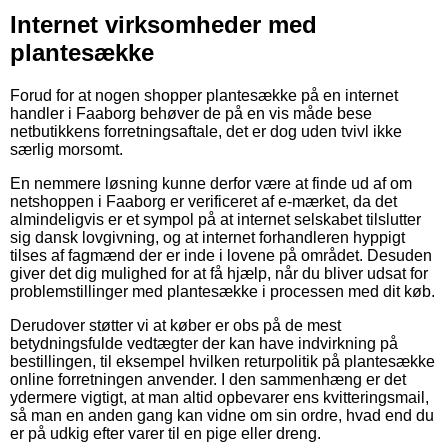
Internet virksomheder med
plantesække
Forud for at nogen shopper plantesække på en internet
handler i Faaborg behøver de på en vis måde bese
netbutikkens forretningsaftale, det er dog uden tvivl ikke
særlig morsomt.
En nemmere løsning kunne derfor være at finde ud af om
netshoppen i Faaborg er verificeret af e-mærket, da det
almindeligvis er et sympol på at internet selskabet tilslutter
sig dansk lovgivning, og at internet forhandleren hyppigt
tilses af fagmænd der er inde i lovene på området. Desuden
giver det dig mulighed for at få hjælp, når du bliver udsat for
problemstillinger med plantesække i processen med dit køb.
Derudover støtter vi at køber er obs på de mest
betydningsfulde vedtægter der kan have indvirkning på
bestillingen, til eksempel hvilken returpolitik på plantesække
online forretningen anvender. I den sammenhæng er det
ydermere vigtigt, at man altid opbevarer ens kvitteringsmail,
så man en anden gang kan vidne om sin ordre, hvad end du
er på udkig efter varer til en pige eller dreng.