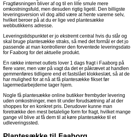
Fragtløsningen bliver af og til en lille smule mere
omkostningsfuld, men desuden rigtig ligetil. Den billigste
leveringsversion vil dog altid være at hente varerne selv,
hvilket beroer på at du er lige ved plantesække
webbutikkens adresse.
Leveringstidspunktet er jo ekstremt central hvis du står og
skal bruge plantesække straks, så med det formål er det jo
passende at man kontrollerer den forventede leveringsdato
for Faaborg for det aktuelle produkt.
En række internet outlets lover 1 dags fragt i Faaborg på
flere varer, men vær på vagt da det er påkrævet at handlen
gemmenføres tidligere end et fastslået klokkeslæt, så at de
har mulighed for at nå at få plantesække fikset før
lagermedarbejderne tager hjem.
Nogle få plantesække online butikker frembyder levering
uden omkostninger, men tit under forudsætning af at der
shoppes for en konkret pris. Derudover kunne man
foretrække den mest betalelige form for fragt, hvilket mange
gange vil blive at få dem til at køre plantesække til et
udleveringssted.
Plantesække til Faaborg