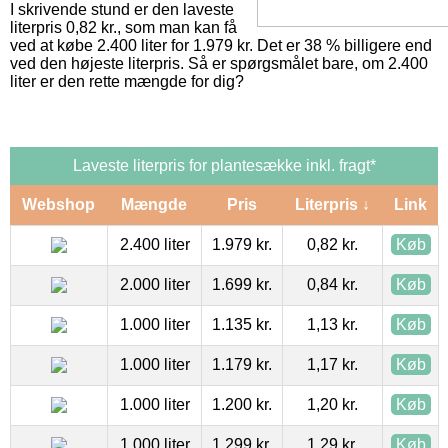
I skrivende stund er den laveste
literpris 0,82 kr., som man kan få
ved at købe 2.400 liter for 1.979 kr. Det er 38 % billigere end
ved den højeste literpris. Så er spørgsmålet bare, om 2.400
liter er den rette mængde for dig?
Laveste literpris for plantesække inkl. fragt*
Webshop
Mængde
Pris
Literpris ↓
Link
2.400 liter
1.979 kr.
0,82 kr.
Køb
2.000 liter
1.699 kr.
0,84 kr.
Køb
1.000 liter
1.135 kr.
1,13 kr.
Køb
1.000 liter
1.179 kr.
1,17 kr.
Køb
1.000 liter
1.200 kr.
1,20 kr.
Køb
1.000 liter
1.299 kr.
1,29 kr.
Køb