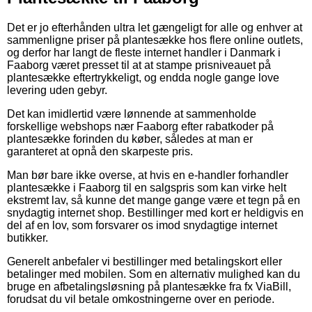
Det er jo efterhånden ultra let gængeligt for alle og enhver at
sammenligne priser på plantesække hos flere online outlets,
og derfor har langt de fleste internet handler i Danmark i
Faaborg været presset til at at stampe prisniveauet på
plantesække eftertrykkeligt, og endda nogle gange love
levering uden gebyr.
Det kan imidlertid være lønnende at sammenholde
forskellige webshops nær Faaborg efter rabatkoder på
plantesække forinden du køber, således at man er
garanteret at opnå den skarpeste pris.
Man bør bare ikke overse, at hvis en e-handler forhandler
plantesække i Faaborg til en salgspris som kan virke helt
ekstremt lav, så kunne det mange gange være et tegn på en
snydagtig internet shop. Bestillinger med kort er heldigvis en
del af en lov, som forsvarer os imod snydagtige internet
butikker.
Generelt anbefaler vi bestillinger med betalingskort eller
betalinger med mobilen. Som en alternativ mulighed kan du
bruge en afbetalingsløsning på plantesække fra fx ViaBill,
forudsat du vil betale omkostningerne over en periode.