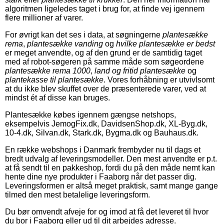
algoritmen ligeledes taget i brug for, at finde vej igennem
flere millioner af varer.
For øvrigt kan det ses i data, at søgningerne
plantesække
rema
,
plantesække vanding
og
hvilke plantesække er bedst
er meget anvendte, og af den grund er de samtidig taget
med af robot-søgeren på samme måde som søgeordene
plantesække rema 1000
,
land og fritid plantesække
og
plantekasse til plantesække
. Vores forhåbning er utvivlsomt
at du ikke blev skuffet over de præsenterede varer, ved at
mindst ét af disse kan bruges.
Plantesække købes igennem gængse netshops,
eksempelvis JemogFix.dk, DavidsenShop.dk, XL-Byg.dk,
10-4.dk, Silvan.dk, Stark.dk, Bygma.dk og Bauhaus.dk.
En række webshops i Danmark frembyder nu til dags et
bredt udvalg af leveringsmodeller. Den mest anvendte er p.t.
at få sendt til en pakkeshop, fordi du på den måde nemt kan
hente dine nye produkter i Faaborg når det passer dig.
Leveringsformen er altså meget praktisk, samt mange gange
tilmed den mest betalelige leveringsform.
Du bør omvendt afveje for og imod at få det leveret til hvor
du bor i Faaborg eller ud til dit arbejdes adresse.