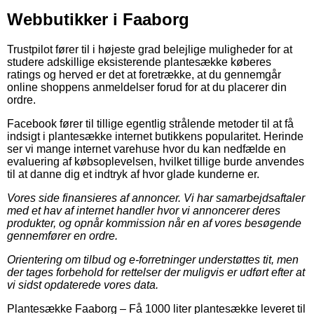
Webbutikker i Faaborg
Trustpilot fører til i højeste grad belejlige muligheder for at
studere adskillige eksisterende plantesække køberes
ratings og herved er det at foretrække, at du gennemgår
online shoppens anmeldelser forud for at du placerer din
ordre.
Facebook fører til tillige egentlig strålende metoder til at få
indsigt i plantesække internet butikkens popularitet. Herinde
ser vi mange internet varehuse hvor du kan nedfælde en
evaluering af købsoplevelsen, hvilket tillige burde anvendes
til at danne dig et indtryk af hvor glade kunderne er.
Vores side finansieres af annoncer. Vi har samarbejdsaftaler
med et hav af internet handler hvor vi annoncerer deres
produkter, og opnår kommission når en af vores besøgende
gennemfører en ordre.
Orientering om tilbud og e-forretninger understøttes tit, men
der tages forbehold for rettelser der muligvis er udført efter at
vi sidst opdaterede vores data.
Plantesække Faaborg
–
Få 1000 liter plantesække leveret til