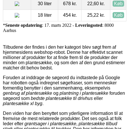
30 liter
678 kr.
22,60 kr.
Køb
18 liter
454 kr.
25,22 kr.
Køb
*
Seneste opdatering
: 17. marts 2022 -
Leveringssted
: 8000
Aarhus
Tilbudene der findes i den her kategori blev søgt frem af
hjemmesidens webshop-robot. Denne har effektivt scannet
millioner af produkter for at finde frem til de produkter der
minder om plantesække, og som den af den grund estimerer
matcher dit behov bedst.
Foruden at inddrage de søgeord du indtastede på Google
har robotten også indregnet søgefraser, som mennesker
formentlig benytter i den sammenhæng, eksempelvis
genbrug af plantesække
og
plantning i plantesække
foruden
søgeord som
bedste plantesække til drivhus
eller
plantesække xl byg
.
Den viden har den benyttet som yderligere information til at
fremvise de mest relaterede produkter. Det ses også at folk
leder efter
grøntsager i plantesække
,
plantesække tilbud
stark
eller
plantesække til krukker
. Den her information har