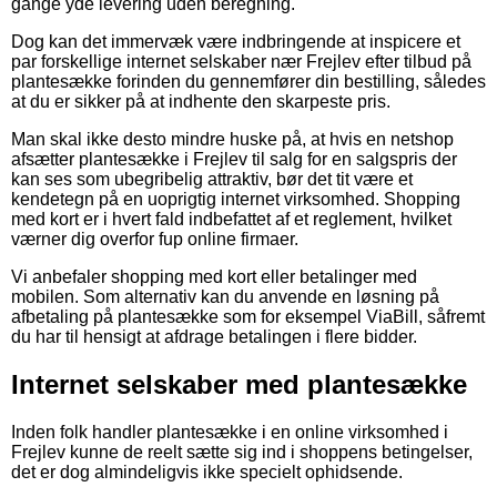
gange yde levering uden beregning.
Dog kan det immervæk være indbringende at inspicere et
par forskellige internet selskaber nær Frejlev efter tilbud på
plantesække forinden du gennemfører din bestilling, således
at du er sikker på at indhente den skarpeste pris.
Man skal ikke desto mindre huske på, at hvis en netshop
afsætter plantesække i Frejlev til salg for en salgspris der
kan ses som ubegribelig attraktiv, bør det tit være et
kendetegn på en uoprigtig internet virksomhed. Shopping
med kort er i hvert fald indbefattet af et reglement, hvilket
værner dig overfor fup online firmaer.
Vi anbefaler shopping med kort eller betalinger med
mobilen. Som alternativ kan du anvende en løsning på
afbetaling på plantesække som for eksempel ViaBill, såfremt
du har til hensigt at afdrage betalingen i flere bidder.
Internet selskaber med plantesække
Inden folk handler plantesække i en online virksomhed i
Frejlev kunne de reelt sætte sig ind i shoppens betingelser,
det er dog almindeligvis ikke specielt ophidsende.