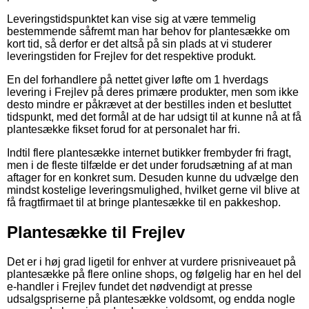
Leveringstidspunktet kan vise sig at være temmelig
bestemmende såfremt man har behov for plantesække om
kort tid, så derfor er det altså på sin plads at vi studerer
leveringstiden for Frejlev for det respektive produkt.
En del forhandlere på nettet giver løfte om 1 hverdags
levering i Frejlev på deres primære produkter, men som ikke
desto mindre er påkrævet at der bestilles inden et besluttet
tidspunkt, med det formål at de har udsigt til at kunne nå at få
plantesække fikset forud for at personalet har fri.
Indtil flere plantesække internet butikker frembyder fri fragt,
men i de fleste tilfælde er det under forudsætning af at man
aftager for en konkret sum. Desuden kunne du udvælge den
mindst kostelige leveringsmulighed, hvilket gerne vil blive at
få fragtfirmaet til at bringe plantesække til en pakkeshop.
Plantesække til Frejlev
Det er i høj grad ligetil for enhver at vurdere prisniveauet på
plantesække på flere online shops, og følgelig har en hel del
e-handler i Frejlev fundet det nødvendigt at presse
udsalgspriserne på plantesække voldsomt, og endda nogle