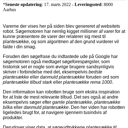
*
Seneste opdatering
: 17. marts 2022 -
Leveringssted
: 8000
Aarhus
Varerne der vises her på siden blev genereret af websitets
robot. Søgemotoren har nemlig kigget millioner af varer for at
kunne præsentere de varer der relaterer sig mest til
plantesække, og som algoritmen af den grund vurderer vil
falde i din smag.
Foruden den søgefrase du indtastede ude på Google har
søgemotoren også medtaget søgeforespørgsler, som
historisk set er nogle som øvrige brugere sandsynligvis
skriver i forbindelse med det, eksempelvis
bedste
plantesække
eller
danmuld plantesække
foruden ord som
plantesække tilbud stark
eller
plantesække rema 1000
.
Den information kan robotten bruge som ekstra inspiration
for at liste de mest relevante tilbud. Det ses også at andre
eksempelvis søger efter
gamle plantesække
,
plantesække
bilka
eller
danmuld plantesække
. Den her viden har robotten
ligeledes brugt for, at navigere igennem tusindvis af
produkter.
Derudover viser data, at søgeudtrykkene
plantesække til