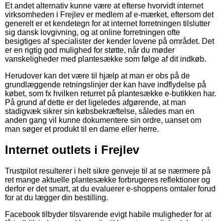
Et andet alternativ kunne være at efterse hvorvidt internet
virksomheden i Frejlev er medlem af e-mærket, eftersom det
generelt er et kendetegn for at internet forretningen tilslutter
sig dansk lovgivning, og at online forretningen ofte
besigtiges af specialister der kender lovene på området. Det
er en rigtig god mulighed for støtte, når du møder
vanskeligheder med plantesække som følge af dit indkøb.
Herudover kan det være til hjælp at man er obs på de
grundlæggende retningslinjer der kan have indflydelse på
købet, som fx hvilken returret på plantesække e-butikken har.
På grund af dette er det ligeledes afgørende, at man
stadigvæk sikrer sin købsbekræftelse, således man en
anden gang vil kunne dokumentere sin ordre, uanset om
man søger et produkt til en dame eller herre.
Internet outlets i Frejlev
Trustpilot resulterer i helt sikre genveje til at se nærmere på
ret mange aktuelle plantesække forbrugeres reflektioner og
derfor er det smart, at du evaluerer e-shoppens omtaler forud
for at du lægger din bestilling.
Facebook tilbyder tilsvarende evigt habile muligheder for at