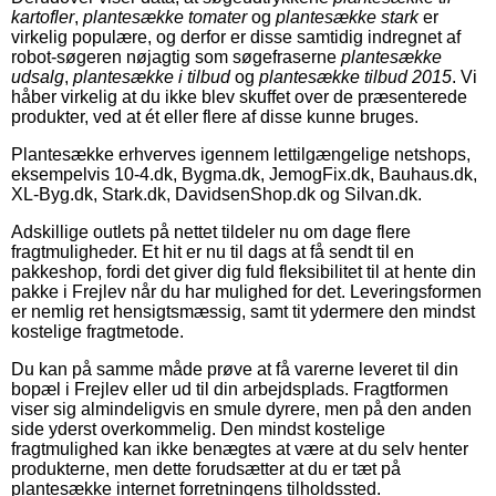
kartofler
,
plantesække tomater
og
plantesække stark
er
virkelig populære, og derfor er disse samtidig indregnet af
robot-søgeren nøjagtig som søgefraserne
plantesække
udsalg
,
plantesække i tilbud
og
plantesække tilbud 2015
. Vi
håber virkelig at du ikke blev skuffet over de præsenterede
produkter, ved at ét eller flere af disse kunne bruges.
Plantesække erhverves igennem lettilgængelige netshops,
eksempelvis 10-4.dk, Bygma.dk, JemogFix.dk, Bauhaus.dk,
XL-Byg.dk, Stark.dk, DavidsenShop.dk og Silvan.dk.
Adskillige outlets på nettet tildeler nu om dage flere
fragtmuligheder. Et hit er nu til dags at få sendt til en
pakkeshop, fordi det giver dig fuld fleksibilitet til at hente din
pakke i Frejlev når du har mulighed for det. Leveringsformen
er nemlig ret hensigtsmæssig, samt tit ydermere den mindst
kostelige fragtmetode.
Du kan på samme måde prøve at få varerne leveret til din
bopæl i Frejlev eller ud til din arbejdsplads. Fragtformen
viser sig almindeligvis en smule dyrere, men på den anden
side yderst overkommelig. Den mindst kostelige
fragtmulighed kan ikke benægtes at være at du selv henter
produkterne, men dette forudsætter at du er tæt på
plantesække internet forretningens tilholdssted.