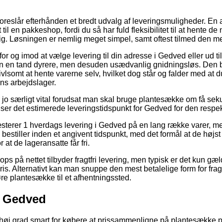
reslår efterhånden et bredt udvalg af leveringsmuligheder. En 
til en pakkeshop, fordi du så har fuld fleksibilitet til at hente de
g. Løsningen er nemlig meget simpel, samt oftest tilmed den mes
for og imod at vælge levering til din adresse i Gedved eller ud ti
n en tand dyrere, men desuden usædvanlig gnidningsløs. Den bi
vlsomt at hente varerne selv, hvilket dog står og falder med at du 
s arbejdslager.
jo særligt vital forudsat man skal bruge plantesække om få seku
 ser det estimerede leveringstidspunkt for Gedved for den respek
sterer 1 hverdags levering i Gedved på en lang række varer,
 bestiller inden et angivent tidspunkt, med det formål at de højst
 at de lageransatte får fri.
ps på nettet tilbyder fragtfri levering, men typisk er det kun g
ris. Alternativt kan man snuppe den mest betalelige form for fragt
køre plantesække til et afhentningssted.
l Gedved
 i høj grad smart for købere at prissammenligne på plantesække p