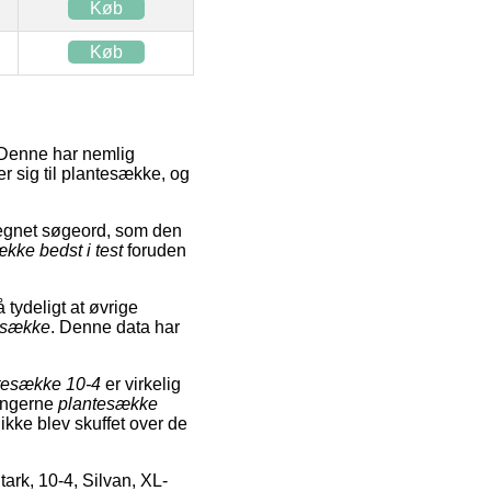
Køb
Køb
. Denne har nemlig
r sig til plantesække, og
regnet søgeord, som den
kke bedst i test
foruden
 tydeligt at øvrige
esække
. Denne data har
tesække 10-4
er virkelig
ningerne
plantesække
 ikke blev skuffet over de
ark, 10-4, Silvan, XL-