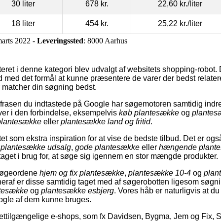
30 liter
678 kr.
22,60 kr.
/liter
18 liter
454 kr.
25,22 kr.
/liter
marts 2022 -
Leveringssted
: 8000 Aarhus
eret i denne kategori blev udvalgt af websitets shopping-robot
ud med det formål at kunne præsentere de varer der bedst relatere
 matcher din søgning bedst.
frasen du indtastede på Google har søgemotoren samtidig ind
river i den forbindelse, eksempelvis
køb plantesække
og
plantesæ
 plantesække
eller
plantesække land og fritid
.
t som ekstra inspiration for at vise de bedste tilbud. Det er også
r
plantesække udsalg
,
gode plantesække
eller
hængende plant
aget i brug for, at søge sig igennem en stor mængde produkter.
t søgeordene
hjem og fix plantesække
,
plantesække 10-4
og
plan
heraf er disse samtidig taget med af søgerobotten ligesom søg
ntesække
og
plantesække esbjerg
. Vores håb er naturligvis at du
 nogle af dem kunne bruges.
ttilgængelige e-shops, som fx Davidsen, Bygma, Jem og Fix, St