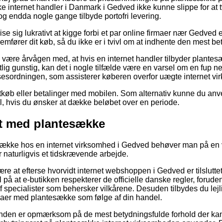
ke internet handler i Danmark i Gedved ikke kunne slippe for at 
og endda nogle gange tilbyde portofri levering.
 sig lukrativt at kigge forbi et par online firmaer nær Gedved e
fører dit køb, så du ikke er i tvivl om at indhente den mest beta
være årvågen med, at hvis en internet handler tilbyder plantes
lig gunstig, kan det i nogle tilfælde være en varsel om en fup n
lsesordningen, som assisterer køberen overfor uægte internet v
rtkøb eller betalinger med mobilen. Som alternativ kunne du an
ll, hvis du ønsker at dække beløbet over en periode.
t med plantesække
ække hos en internet virksomhed i Gedved behøver man på en 
 naturligvis et tidskrævende arbejde.
være at efterse hvorvidt internet webshoppen i Gedved er tilslutt
 på at e-butikken respekterer de officielle danske regler, foru
f specialister som behersker vilkårene. Desuden tilbydes du lejli
maer med plantesække som følge af din handel.
kunden er opmærksom på de mest betydningsfulde forhold der ka