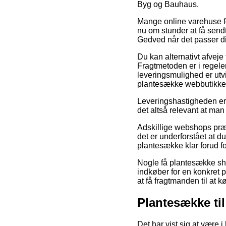
Byg og Bauhaus.
Mange online varehuse fo
nu om stunder at få sendt 
Gedved når det passer di
Du kan alternativt afveje 
Fragtmetoden er i regele
leveringsmulighed er utvi
plantesække webbutikken
Leveringshastigheden er 
det altså relevant at man
Adskillige webshops præ
det er underforstået at du
plantesække klar forud for
Nogle få plantesække sho
indkøber for en konkret p
at få fragtmanden til at 
Plantesække ti
Det har vist sig at være