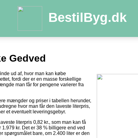
BestilByg.dk
ke Gedved
 finde ud af, hvor man kan købe
ttet, fordi der er en masse forskellige
ængde man får for pengene varierer fra
tere mængder og priser i tabellen herunder,
dregne hvor man får den laveste literpris,
er et eventuelt leveringsgebyr.
laveste literpris 0,82 kr., som man kan få
r 1.979 kr. Det er 38 % billigere end ved
 er spørgsmålet bare, om 2.400 liter er den