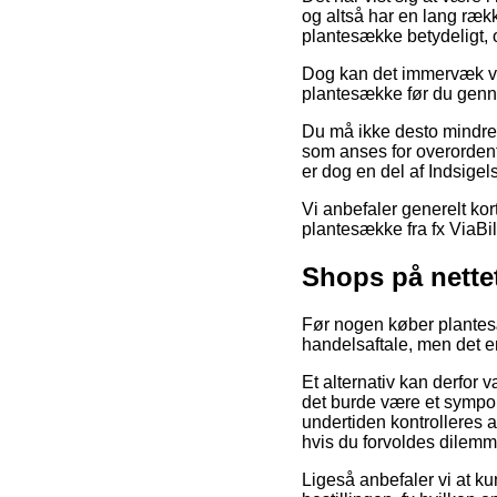
og altså har en lang ræk
plantesække betydeligt, 
Dog kan det immervæk vise
plantesække før du gennem
Du må ikke desto mindre 
som anses for overordent
er dog en del af Indsige
Vi anbefaler generelt ko
plantesække fra fx ViaBi
Shops på nette
Før nogen køber plantes
handelsaftale, men det er
Et alternativ kan derfor 
det burde være et sympol
undertiden kontrolleres a
hvis du forvoldes dilem
Ligeså anbefaler vi at 