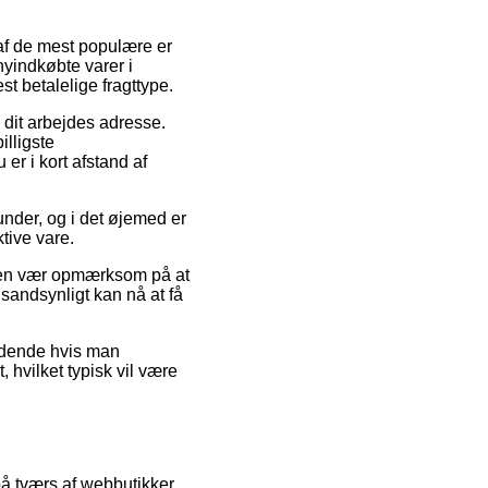
af de mest populære er
 nyindkøbte varer i
t betalelige fragttype.
l dit arbejdes adresse.
lligste
er i kort afstand af
nder, og i det øjemed er
tive vare.
 men vær opmærksom på at
 sandsynligt kan nå at få
ældende hvis man
, hvilket typisk vil være
å tværs af webbutikker,