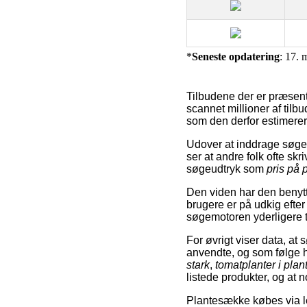
*
Seneste opdatering
: 17. 
Tilbudene der er præsent
scannet millioner af tilb
som den derfor estimerer
Udover at inddrage søge
ser at andre folk ofte sk
søgeudtryk som
pris på
Den viden har den benytte
brugere er på udkig efte
søgemotoren yderligere t
For øvrigt viser data, a
anvendte, og som følge 
stark
,
tomatplanter i pla
listede produkter, og at
Plantesække købes via le