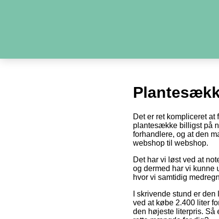
Plantesæk
Det er ret kompliceret at
plantesække billigst på ne
forhandlere, og at den m
webshop til webshop.
Det har vi løst ved at no
og dermed har vi kunne u
hvor vi samtidig medregn
I skrivende stund er den 
ved at købe 2.400 liter fo
den højeste literpris. Så