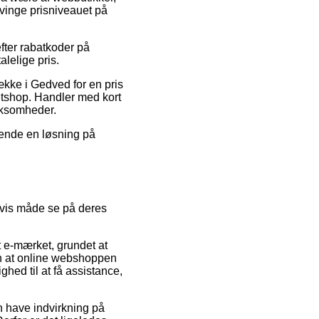
tvinge prisniveauet på
fter rabatkoder på
lelige pris.
ække i Gedved for en pris
etshop. Handler med kort
irksomheder.
vende en løsning på
vis måde se på deres
et e-mærket, grundet at
den at online webshoppen
ghed til at få assistance,
n have indvirkning på