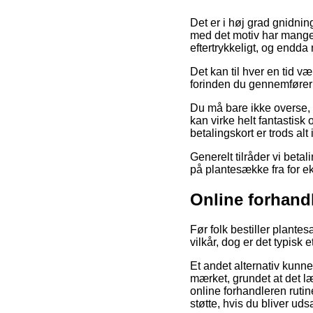
Det er i høj grad gnidnin
med det motiv har mange 
eftertrykkeligt, og endda
Det kan til hver en tid v
forinden du gennemfører 
Du må bare ikke overse, a
kan virke helt fantastis
betalingskort er trods al
Generelt tilråder vi bet
på plantesække fra for e
Online forhand
Før folk bestiller plant
vilkår, dog er det typisk
Et andet alternativ kunne
mærket, grundet at det l
online forhandleren ruti
støtte, hvis du bliver u