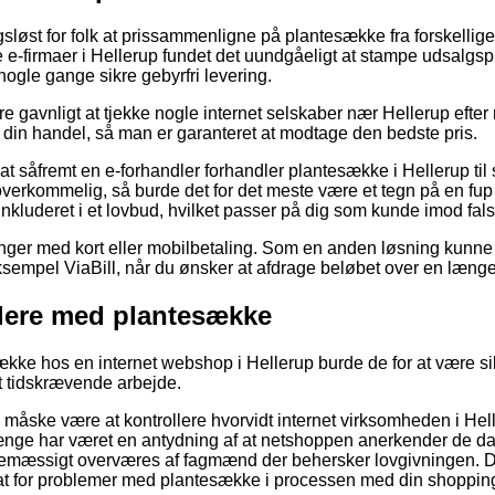
gsløst for folk at prissammenligne på plantesække fra forskellig
e-firmaer i Hellerup fundet det uundgåeligt at stampe udsalgs
 nogle gange sikre gebyrfri levering.
ære gavnligt at tjekke nogle internet selskaber nær Hellerup efte
din handel, så man er garanteret at modtage den bedste pris.
t såfremt en e-forhandler forhandler plantesække i Hellerup til s
k overkommelig, så burde det for det meste være et tegn på en fu
t inkluderet i et lovbud, hvilket passer på dig som kunde imod f
alinger med kort eller mobilbetaling. Som en anden løsning kunne
ksempel ViaBill, når du ønsker at afdrage beløbet over en længe
lere med plantesække
esække hos en internet webshop i Hellerup burde de for at være s
 et tidskrævende arbejde.
 måske være at kontrollere hvorvidt internet virksomheden i Helle
ænge har været en antydning af at netshoppen anerkender de dan
nemæssigt overværes af fagmænd der behersker lovgivningen. De
dsat for problemer med plantesække i processen med din shoppin