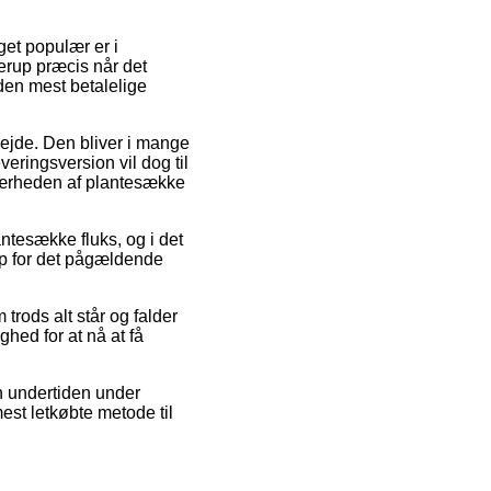
get populær er i
lerup præcis når det
den mest betalelige
bejde. Den bliver i mange
veringsversion vil dog til
 nærheden af plantesække
ntesække fluks, og i det
rup for det pågældende
trods alt står og falder
hed for at nå at få
n undertiden under
mest letkøbte metode til