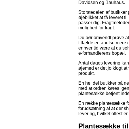
Davidsen og Bauhaus.
Størstedelen af butikker 
øjeblikket at få leveret 
passer dig. Fragtmetoden
mulighed for fragt.
Du bør omvendt prøve at f
tilfælde en anelse mere o
enhver tid være at du se
e-forhandlerens bopæl.
Antal dages levering kan 
øjemed er det jo klogt a
produkt.
En hel del butikker på ne
med at ordren køres igenn
plantesække betjent inde
En række plantesække fo
forudsætning af at der sh
levering, hvilket oftest e
Plantesække til