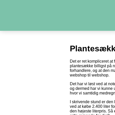
Plantesækk
Det er ret kompliceret at
plantesække billigst på ne
forhandlere, og at den m
webshop til webshop.
Det har vi løst ved at no
og dermed har vi kunne u
hvor vi samtidig medregn
I skrivende stund er den 
ved at købe 2.400 liter fo
den højeste literpris. Så