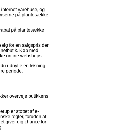
e internet varehuse, og
priserne på plantesække
r rabat på plantesække
alg for en salgspris der
p netbutik. Køb med
alske online webshops.
 du udnytte en løsning
re periode.
ikker overveje butikkens
rup er støttet af e-
ske regler, foruden at
t giver dig chance for
g.