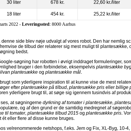
30 liter
678 kr.
22,60 kr.
/liter
18 liter
454 kr.
25,22 kr.
/liter
marts 2022 -
Leveringssted
: 8000 Aarhus
denne side blev nøje udvalgt af vores robot. Den har nemlig sca
fremvise de tilbud der relaterer sig mest muligt til plantesækk
søgning bedst.
oogle-søgning har robotten i øvrigt inddraget formuleringer, som
nlighed bruger i den forbindelse, eksempelvis
plantesække by
ilvan plantesække
og
plantesække mål
.
rugt som yderligere inspiration til at kunne vise de mest relate
øger efter
plantesække på tilbud
,
plantesække pris
eller
billige
en yderligere brugt til, at søge sig igennem tusindvis af produk
 ses, at søgningerne
dyrkning af tomater i plantesække
,
plantes
 populære, og af den grund er de samtidig medregnet af søgerob
e til tomater
,
plantesække tilbud 2015
og
plantesække pris
. Vor
 ét eller flere af disse kunne bruges.
os velrenommerede netshops, f.eks. Jem og Fix, XL-Byg, 10-4, 