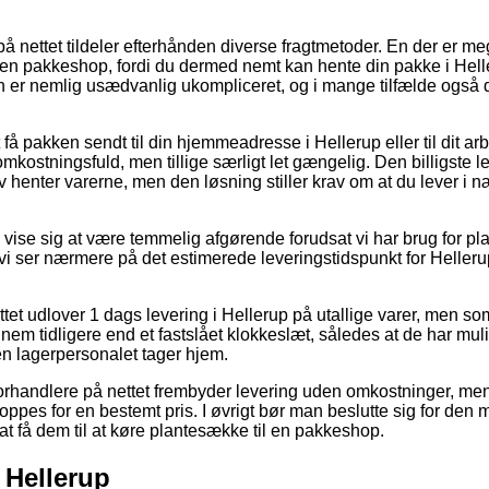
på nettet tildeler efterhånden diverse fragtmetoder. En der er me
til en pakkeshop, fordi du dermed nemt kan hente din pakke i Hel
 er nemlig usædvanlig ukompliceret, og i mange tilfælde også 
å pakken sendt til din hjemmeadresse i Hellerup eller til dit ar
mkostningsfuld, men tillige særligt let gængelig. Den billigste le
lv henter varerne, men den løsning stiller krav om at du lever i
vise sig at være temmelig afgørende forudsat vi har brug for pla
t vi ser nærmere på det estimerede leveringstidspunkt for Helle
ttet udlover 1 dags levering i Hellerup på utallige varer, men som 
em tidligere end et fastslået klokkeslæt, således at de har mulig
n lagerpersonalet tager hjem.
rhandlere på nettet frembyder levering uden omkostninger, me
oppes for en bestemt pris. I øvrigt bør man beslutte sig for den 
r at få dem til at køre plantesække til en pakkeshop.
 Hellerup