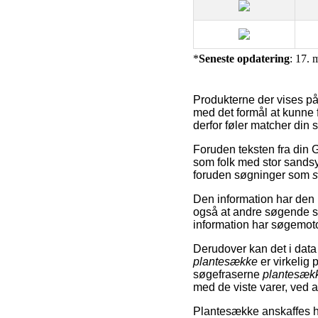
*
Seneste opdatering
: 17. 
Produkterne der vises på 
med det formål at kunne 
derfor føler matcher din 
Foruden teksten fra din G
som folk med stor sandsy
foruden søgninger som
s
Den information har den b
også at andre søgende s
information har søgemotor
Derudover kan det i data
plantesække
er virkelig
søgefraserne
plantesækk
med de viste varer, ved at
Plantesække anskaffes h