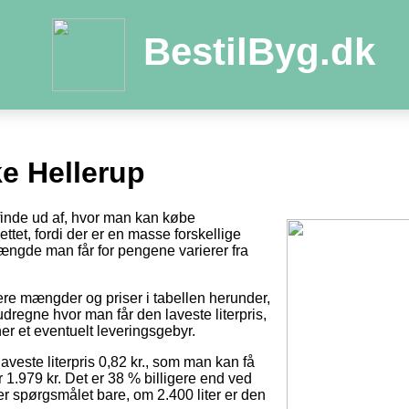
BestilByg.dk
e Hellerup
 finde ud af, hvor man kan købe
ttet, fordi der er en masse forskellige
ængde man får for pengene varierer fra
tere mængder og priser i tabellen herunder,
dregne hvor man får den laveste literpris,
er et eventuelt leveringsgebyr.
laveste literpris 0,82 kr., som man kan få
r 1.979 kr. Det er 38 % billigere end ved
 er spørgsmålet bare, om 2.400 liter er den