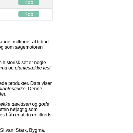
Køb
Køb
nnet millioner af tilbud
e, og som søgemotoren
 historisk set er nogle
gma
og
plantesække test
rede produkter. Data viser
 plantesække
. Denne
ter.
ække davidsen
og
gode
otten nøjagtig som
es håb er at du er tilfreds
Silvan, Stark, Bygma,