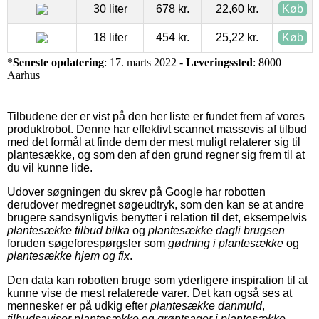
30 liter
678 kr.
22,60 kr.
Køb
18 liter
454 kr.
25,22 kr.
Køb
*
Seneste opdatering
: 17. marts 2022 -
Leveringssted
: 8000
Aarhus
Tilbudene der er vist på den her liste er fundet frem af vores
produktrobot. Denne har effektivt scannet massevis af tilbud
med det formål at finde dem der mest muligt relaterer sig til
plantesække, og som den af den grund regner sig frem til at
du vil kunne lide.
Udover søgningen du skrev på Google har robotten
derudover medregnet søgeudtryk, som den kan se at andre
brugere sandsynligvis benytter i relation til det, eksempelvis
plantesække tilbud bilka
og
plantesække dagli brugsen
foruden søgeforespørgsler som
gødning i plantesække
og
plantesække hjem og fix
.
Den data kan robotten bruge som yderligere inspiration til at
kunne vise de mest relaterede varer. Det kan også ses at
mennesker er på udkig efter
plantesække danmuld
,
tilbudsaviser plantesække
og
grøntsager i plantesække
.