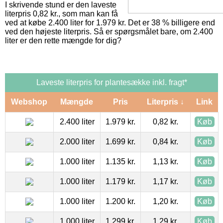
I skrivende stund er den laveste
literpris 0,82 kr., som man kan få
ved at købe 2.400 liter for 1.979 kr. Det er 38 % billigere end
ved den højeste literpris. Så er spørgsmålet bare, om 2.400
liter er den rette mængde for dig?
Laveste literpris for plantesække inkl. fragt*
Webshop
Mængde
Pris
Literpris ↓
Link
2.400 liter
1.979 kr.
0,82 kr.
Køb
2.000 liter
1.699 kr.
0,84 kr.
Køb
1.000 liter
1.135 kr.
1,13 kr.
Køb
1.000 liter
1.179 kr.
1,17 kr.
Køb
1.000 liter
1.200 kr.
1,20 kr.
Køb
1.000 liter
1.299 kr.
1,29 kr.
Køb