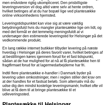
men endvidere rigtig ukompliceret. Den prisbilligste
leveringsversion vil dog altid være selv at hente ordren,
hvilket betinges af at du har bopæl lige ved plantesække
online virksomhedens hjemsted.
Leveringstidspunktet kan vise sig at være vældig
betydningsfuld hvis du mangler plantesække lige om lidt, og
med det formål er det temmelig meningsfuldt at vi
undersøger den estimerede leveringstid for Helsingør på det
vedkommende produkt.
En lang række internet butikker tilbyder levering på næste
hverdag i Helsingør på deres favorit varer, hvilket betinges af
at bestillingen køres igennem forud for et fast tidspunkt,
sådan at de har mulighed for at nå at få plantesække hen til
fragtfirmaet forud for at lagermedarbejderne har fri.
Indtil flere plantesække e-handler i Danmark byder på
levering uden omkostninger, men i reglen stiller det krav om
at der handles for et fastsat beløb. Som alternativ må du
udse dig den mindst kostelige leveringsmanér, hvilket ofte vil
blive at få dem til at bringe plantesække til et
udleveringssted.
Plantesække til Helsingør