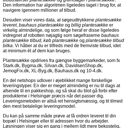
Den information har algoritmen ligeledes taget i brug for, at
navigere igennem millioner af tilbud.
Desuden viser vores data, at søgeudtrykkene
plantesække
leveret
,
bauhaus plantesække
og
billig plantesække
er
virkelig almindelige, og som følge heraf er disse ligeledes
indregnet af robotten nøjagtig som søgefraserne
bauhaus
plantesække tilbud
,
køb plantesække
og
plantesække tilbud
bilka
. Vi håber at du er tilfreds med de fremviste tilbud, idet
at minimum ét af dem kan bruges.
Plantesække opdrives fra gængse byggemarkeder, som fx
Stark.dk, Bygma.dk, Silvan.dk, DavidsenShop.dk,
JemogFix.dk, XL-Byg.dk, Bauhaus.dk og 10-4.dk.
En del netshops udlover i øjeblikket mange forskellige
leveringstyper. En der er meget almindelig er nu til dags at
afsende til en pakkeshop, og så skal du blot gå forbi efter
produkterne i Helsingør præcis når det passer dig.
Leveringsmetoden er altså ret hensigtsmæssig, og tit tilmed
den mest betalelige leveringsmodel.
Du kan på samme måde prøve at få ordren leveret til din
bopæl i Helsingør eller til adressen hvor du arbejder.
Løsningen viser sig en gang i mellem lidt mere bekostelig,