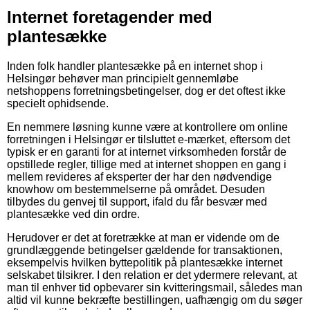
Internet foretagender med
plantesække
Inden folk handler plantesække på en internet shop i
Helsingør behøver man principielt gennemløbe
netshoppens forretningsbetingelser, dog er det oftest ikke
specielt ophidsende.
En nemmere løsning kunne være at kontrollere om online
forretningen i Helsingør er tilsluttet e-mærket, eftersom det
typisk er en garanti for at internet virksomheden forstår de
opstillede regler, tillige med at internet shoppen en gang i
mellem revideres af eksperter der har den nødvendige
knowhow om bestemmelserne på området. Desuden
tilbydes du genvej til support, ifald du får besvær med
plantesække ved din ordre.
Herudover er det at foretrække at man er vidende om de
grundlæggende betingelser gældende for transaktionen,
eksempelvis hvilken byttepolitik på plantesække internet
selskabet tilsikrer. I den relation er det ydermere relevant, at
man til enhver tid opbevarer sin kvitteringsmail, således man
altid vil kunne bekræfte bestillingen, uafhængig om du søger