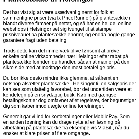
Det har vist sig at være usædvanlig nemt for folk at
sammenligne priser (via fx PriceRunner) på plantesække i
blandt diverse firmaer på nettet, og så har en hel del online
webshops i Helsingør set sig tvunget til at stampe
prisniveauet på plantesække enormt, og endda nogle gange
garantere fragt uden betaling.
Trods dette kan det immervæk blive lønsomt at prøve
enkelte online virksomheder nær Helsingør efter rabat på
plantesække forinden du handler, sådan at man er på den
sikre side med at modtage den mest betalelige pris.
Du bør ikke desto mindre ikke glemme, at såfremt en
netshop afsætter plantesække i Helsingør til en salgspris der
kan ses som ufattelig favorabel, bør det undertiden være et
kendetegn på en snydagtig butik. Køb med gængse
betalingskort er dog omfavnet af et regelsæt, der begunstiger
dig som køber imod uægte online forretninger.
Generelt går vi ind for kortbetalinger eller MobilePay. Som
en anden løsning kan du drage nytte af en løsning på
afbetaling på plantesække fra eksempelvis ViaBill, når du
ønsker at klare prisen af flere omgange.