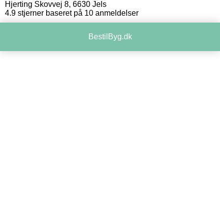
Hjerting Skovvej 8
,
6630
Jels
4.9
stjerner baseret på
10
anmeldelser
BestilByg.dk