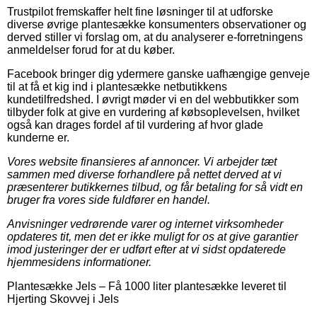
Trustpilot fremskaffer helt fine løsninger til at udforske
diverse øvrige plantesække konsumenters observationer og
derved stiller vi forslag om, at du analyserer e-forretningens
anmeldelser forud for at du køber.
Facebook bringer dig ydermere ganske uafhængige genveje
til at få et kig ind i plantesække netbutikkens
kundetilfredshed. I øvrigt møder vi en del webbutikker som
tilbyder folk at give en vurdering af købsoplevelsen, hvilket
også kan drages fordel af til vurdering af hvor glade
kunderne er.
Vores website finansieres af annoncer. Vi arbejder tæt
sammen med diverse forhandlere på nettet derved at vi
præsenterer butikkernes tilbud, og får betaling for så vidt en
bruger fra vores side fuldfører en handel.
Anvisninger vedrørende varer og internet virksomheder
opdateres tit, men det er ikke muligt for os at give garantier
imod justeringer der er udført efter at vi sidst opdaterede
hjemmesidens informationer.
Plantesække Jels
–
Få 1000 liter plantesække leveret til
Hjerting Skovvej i Jels