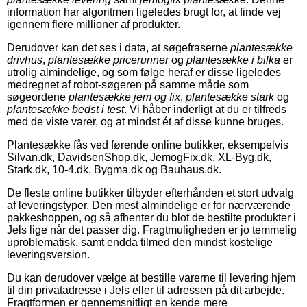
information har algoritmen ligeledes brugt for, at finde vej
igennem flere millioner af produkter.
Derudover kan det ses i data, at søgefraserne
plantesække
drivhus
,
plantesække pricerunner
og
plantesække i bilka
er
utrolig almindelige, og som følge heraf er disse ligeledes
medregnet af robot-søgeren på samme måde som
søgeordene
plantesække jem og fix
,
plantesække stark
og
plantesække bedst i test
. Vi håber inderligt at du er tilfreds
med de viste varer, og at mindst ét af disse kunne bruges.
Plantesække fås ved førende online butikker, eksempelvis
Silvan.dk, DavidsenShop.dk, JemogFix.dk, XL-Byg.dk,
Stark.dk, 10-4.dk, Bygma.dk og Bauhaus.dk.
De fleste online butikker tilbyder efterhånden et stort udvalg
af leveringstyper. Den mest almindelige er for nærværende
pakkeshoppen, og så afhenter du blot de bestilte produkter i
Jels lige når det passer dig. Fragtmuligheden er jo temmelig
uproblematisk, samt endda tilmed den mindst kostelige
leveringsversion.
Du kan derudover vælge at bestille varerne til levering hjem
til din privatadresse i Jels eller til adressen på dit arbejde.
Fragtformen er gennemsnitligt en kende mere