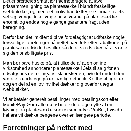
Det er særdeles smart for internetbrugere at lave
prissammenligning på plantesække i blandt forskellige
webbutikker, og med det motiv har de fleste e-firmaer i Jels
set sig tvunget til at tvinge prisniveauet på plantesække
enormt, og endda nogle gange garantere fragt uden
beregning.
Derfor kan det imidlertid blive fordelagtigt at udforske nogle
forskellige forretninger på nettet nær Jels efter rabatkoder på
plantesække før du bestiller, så du er skudsikker på at skaffe
sig den prisbilligste pris.
Man bør bare huske på, at i tilfælde af at en online
virksomhed annoncerer plantesække i Jels til salg for en
udsalgspris der er urealistisk beskeden, bør det undertiden
være et kendetegn på en uærlig netbutik. Kortbetalinger er
dog en del af en lov, hvilket dækker dig overfor uægte
webbutikker.
Vi anbefaler generelt bestillinger med betalingskort eller
MobilePay. Som alternativ burde du drage nytte af en
løsning på plantesække som eksempelvis ViaBill, hvis du
hellere vil dække pengene over en længere periode.
Forretninger på nettet med