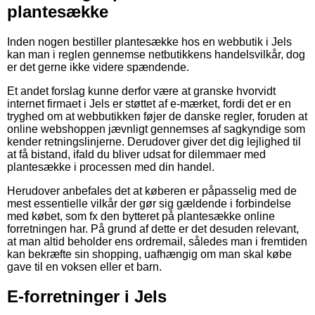
plantesække
Inden nogen bestiller plantesække hos en webbutik i Jels
kan man i reglen gennemse netbutikkens handelsvilkår, dog
er det gerne ikke videre spændende.
Et andet forslag kunne derfor være at granske hvorvidt
internet firmaet i Jels er støttet af e-mærket, fordi det er en
tryghed om at webbutikken føjer de danske regler, foruden at
online webshoppen jævnligt gennemses af sagkyndige som
kender retningslinjerne. Derudover giver det dig lejlighed til
at få bistand, ifald du bliver udsat for dilemmaer med
plantesække i processen med din handel.
Herudover anbefales det at køberen er påpasselig med de
mest essentielle vilkår der gør sig gældende i forbindelse
med købet, som fx den bytteret på plantesække online
forretningen har. På grund af dette er det desuden relevant,
at man altid beholder ens ordremail, således man i fremtiden
kan bekræfte sin shopping, uafhængig om man skal købe
gave til en voksen eller et barn.
E-forretninger i Jels