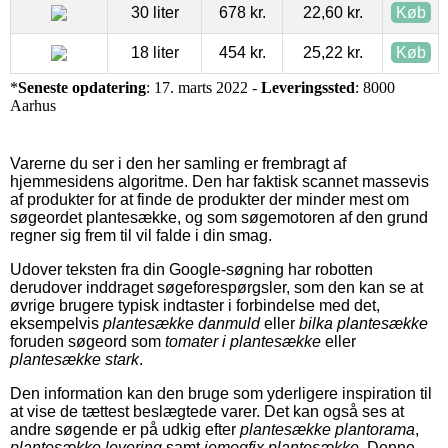
30 liter
678 kr.
22,60 kr.
Køb
18 liter
454 kr.
25,22 kr.
Køb
*
Seneste opdatering
: 17. marts 2022 -
Leveringssted
: 8000
Aarhus
Varerne du ser i den her samling er frembragt af
hjemmesidens algoritme. Den har faktisk scannet massevis
af produkter for at finde de produkter der minder mest om
søgeordet plantesække, og som søgemotoren af den grund
regner sig frem til vil falde i din smag.
Udover teksten fra din Google-søgning har robotten
derudover inddraget søgeforespørgsler, som den kan se at
øvrige brugere typisk indtaster i forbindelse med det,
eksempelvis
plantesække danmuld
eller
bilka plantesække
foruden søgeord som
tomater i plantesække
eller
plantesække stark
.
Den information kan den bruge som yderligere inspiration til
at vise de tættest beslægtede varer. Det kan også ses at
andre søgende er på udkig efter
plantesække plantorama
,
plantesække levering
samt
jemogfix plantesække
. Denne