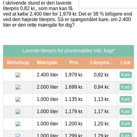
I skrivende stund er den laveste
literpris 0,82 kr., som man kan få
ved at købe 2.400 liter for 1.979 kr. Det er 38 % billigere end
ved den højeste literpris. Så er spørgsmålet bare, om 2.400
liter er den rette mængde for dig?
Laveste literpris for plantesække inkl. fragt*
Webshop
Mængde
Pris
Literpris ↓
Link
2.400 liter
1.979 kr.
0,82 kr.
Køb
2.000 liter
1.699 kr.
0,84 kr.
Køb
1.000 liter
1.135 kr.
1,13 kr.
Køb
1.000 liter
1.179 kr.
1,17 kr.
Køb
1.000 liter
1.200 kr.
1,20 kr.
Køb
1.000 liter
1.299 kr.
1,29 kr.
Køb