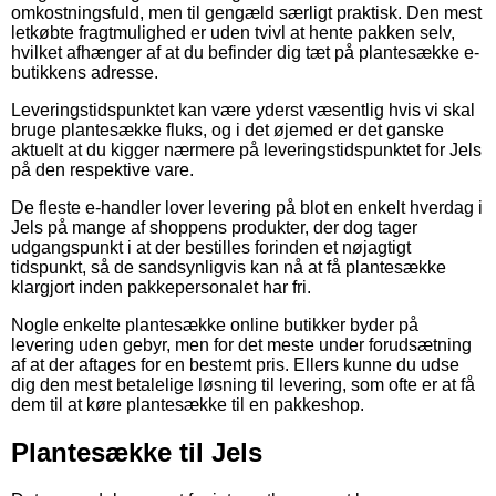
omkostningsfuld, men til gengæld særligt praktisk. Den mest
letkøbte fragtmulighed er uden tvivl at hente pakken selv,
hvilket afhænger af at du befinder dig tæt på plantesække e-
butikkens adresse.
Leveringstidspunktet kan være yderst væsentlig hvis vi skal
bruge plantesække fluks, og i det øjemed er det ganske
aktuelt at du kigger nærmere på leveringstidspunktet for Jels
på den respektive vare.
De fleste e-handler lover levering på blot en enkelt hverdag i
Jels på mange af shoppens produkter, der dog tager
udgangspunkt i at der bestilles forinden et nøjagtigt
tidspunkt, så de sandsynligvis kan nå at få plantesække
klargjort inden pakkepersonalet har fri.
Nogle enkelte plantesække online butikker byder på
levering uden gebyr, men for det meste under forudsætning
af at der aftages for en bestemt pris. Ellers kunne du udse
dig den mest betalelige løsning til levering, som ofte er at få
dem til at køre plantesække til en pakkeshop.
Plantesække til Jels