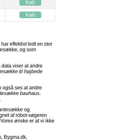
Køb
Køb
ar effektivt ledt en stor
antesække, og som
data viser at andre
tesække til højbede
an også ses at andre
ntesække bauhaus
.
.
plantesække
og
egnet af robot-søgeren
 Vores ønske er at vi ikke
k, Bygma.dk,