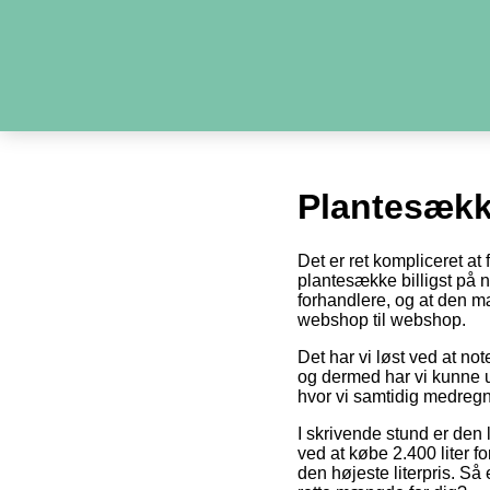
Plantesæk
Det er ret kompliceret at
plantesække billigst på ne
forhandlere, og at den m
webshop til webshop.
Det har vi løst ved at no
og dermed har vi kunne u
hvor vi samtidig medregn
I skrivende stund er den 
ved at købe 2.400 liter fo
den højeste literpris. Så