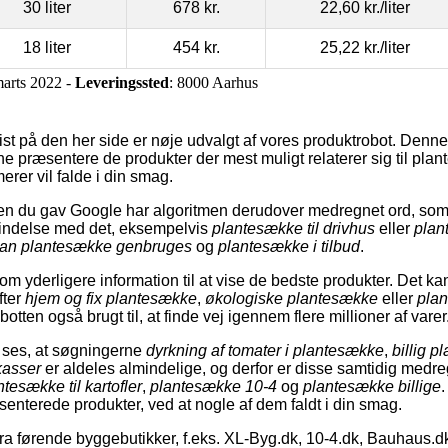
30 liter
678 kr.
22,60 kr.
/liter
18 liter
454 kr.
25,22 kr.
/liter
marts 2022 -
Leveringssted
: 8000 Aarhus
st på den her side er nøje udvalgt af vores produktrobot. Denne h
e præsentere de produkter der mest muligt relaterer sig til pl
rer vil falde i din smag.
n du gav Google har algoritmen derudover medregnet ord, som 
orbindelse med det, eksempelvis
plantesække til drivhus
eller
plan
an plantesække genbruges
og
plantesække i tilbud
.
m yderligere information til at vise de bedste produkter. Det k
fter
hjem og fix plantesække
,
økologiske plantesække
eller
pla
tten også brugt til, at finde vej igennem flere millioner af varer
 ses, at søgningerne
dyrkning af tomater i plantesække
,
billig 
kasser
er aldeles almindelige, og derfor er disse samtidig medr
ntesække til kartofler
,
plantesække 10-4
og
plantesække billige
.
enterede produkter, ved at nogle af dem faldt i din smag.
a førende byggebutikker, f.eks. XL-Byg.dk, 10-4.dk, Bauhaus.d