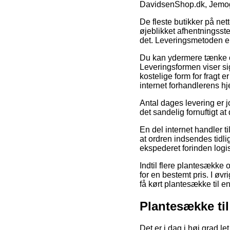
DavidsenShop.dk, JemogF
De fleste butikker på nett
øjeblikket afhentningsste
det. Leveringsmetoden er
Du kan ydermere tænke ov
Leveringsformen viser sig
kostelige form for fragt 
internet forhandlerens h
Antal dages levering er 
det sandelig fornuftigt 
En del internet handler t
at ordren indsendes tidli
ekspederet forinden log
Indtil flere plantesække 
for en bestemt pris. I øvr
få kørt plantesække til 
Plantesække ti
Det er i dag i høj grad le