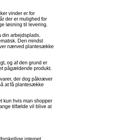
ker vinder er for
år der er mulighed for
 løsning til levering.
å din arbejdsplads.
lematisk. Den mindst
 lever nærved plantesække
t, og af den grund er
 det pågældende produkt.
e varer, der dog påkræver
 nå at få plantesække
det kun hvis man shopper
nge tilfælde vil blive at
forskellige internet