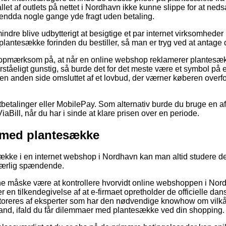
allet af outlets på nettet i Nordhavn ikke kunne slippe for at ne
endda nogle gange yde fragt uden betaling.
indre blive udbytterigt at besigtige et par internet virksomhede
plantesække forinden du bestiller, så man er tryg ved at antage 
opmærksom på, at når en online webshop reklamerer plantesække
rståeligt gunstig, så burde det for det meste være et symbol på e
en anden side omsluttet af et lovbud, der værner køberen overfo
rtbetalinger eller MobilePay. Som alternativ burde du bruge en a
aBill, når du har i sinde at klare prisen over en periode.
 med plantesække
ække i en internet webshop i Nordhavn kan man altid studere den
ærlig spændende.
 måske være at kontrollere hvorvidt online webshoppen i Nord
r en tilkendegivelse af at e-firmaet opretholder de officielle dan
nitoreres af eksperter som har den nødvendige knowhow om vilkå
stand, ifald du får dilemmaer med plantesække ved din shopping.