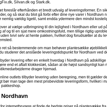
ix.dk, Silvan.dk og Stark.dk.
et foreslår efterhånden et bredt udvalg af leveringsformer. En sik
der, og så skal du blot gå forbi efter dine nye varer i Nordhavn n
 nemlig vældig ligetil, samt endda ydermere den mindst kostelige
er at vælge udbringning til din lejlighed i Nordhavn eller ud p
 af og til en sjat mere omkostningsfuld, men tillige rigtig uprob
er uden tvivl selv at hente pakken, hvilket dog forudsætter at du
jemsted.
jo ret så bestemmende om man behøver plantesække øjeblikkelig
at du studerer det anslåede leveringstidspunkt for Nordhavn ved
ilbyder levering efter en enkelt hverdag i Nordhavn på adskillig
gere end et aftalt klokkeslæt, sådan at de højst sandsynligt kan
istikmedarbejderne drager hjemad.
online outlets tilbyder levering uden beregning, men tit gælder 
igt bør man tage den mest prisbevidste leveringsform, hvilket i ma
en pakkeshop.
l Nordhavn
t for internetbrugere at finde de bedste priser på plantesække fra 