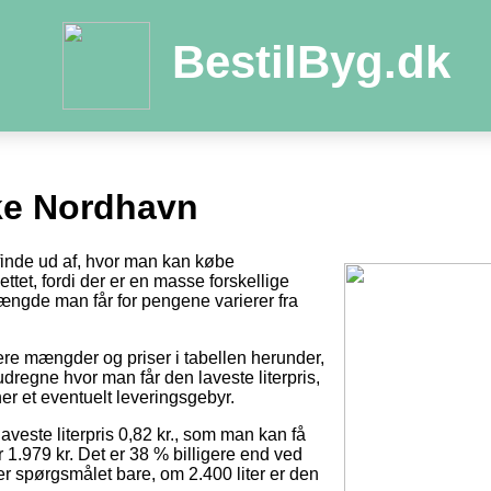
BestilByg.dk
ke Nordhavn
 finde ud af, hvor man kan købe
ttet, fordi der er en masse forskellige
ængde man får for pengene varierer fra
tere mængder og priser i tabellen herunder,
dregne hvor man får den laveste literpris,
er et eventuelt leveringsgebyr.
laveste literpris 0,82 kr., som man kan få
r 1.979 kr. Det er 38 % billigere end ved
 er spørgsmålet bare, om 2.400 liter er den