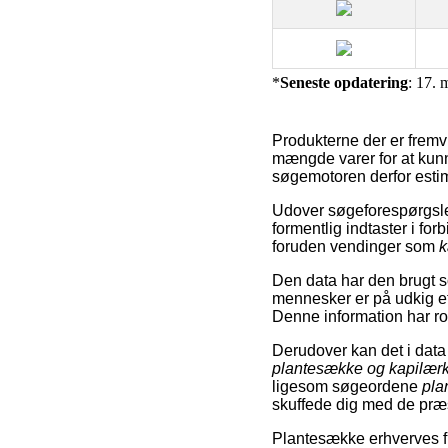
*
Seneste opdatering
: 17. 
Produkterne der er fremvi
mængde varer for at kunn
søgemotoren derfor estime
Udover søgeforespørgsle
formentlig indtaster i f
foruden vendinger som
k
Den data har den brugt so
mennesker er på udkig e
Denne information har robo
Derudover kan det i data
plantesække og kapilær
ligesom søgeordene
pla
skuffede dig med de præs
Plantesække erhverves fr