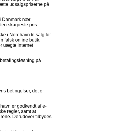
dsætte udsalgspriserne på
r i Danmark nær
den skarpeste pris.
 i Nordhavn til salg for
n falsk online butik.
r uægte internet
fbetalingsløsning på
s betingelser, det er
havn er godkendt af e-
ske regler, samt at
rene. Derudover tilbydes