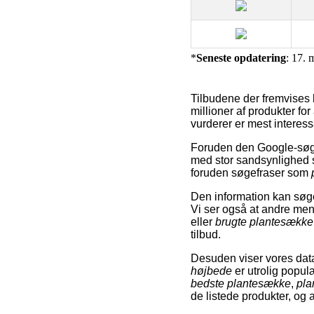
*
Seneste opdatering
: 17. 
Tilbudene der fremvises 
millioner af produkter for
vurderer er mest interess
Foruden den Google-søgn
med stor sandsynlighed s
foruden søgefraser som
Den information kan søge
Vi ser også at andre me
eller
brugte plantesække
tilbud.
Desuden viser vores dat
højbede
er utrolig popul
bedste plantesække
,
pla
de listede produkter, og a