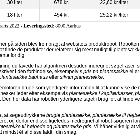
30 liter
678 kr.
22,60 kr.
/liter
18 liter
454 kr.
25,22 kr.
/liter
marts 2022 -
Leveringssted
: 8000 Aarhus
her på siden blev frembragt af websitets produktrobot. Robott
 at finde de produkter der relaterer sig mest muligt til plantesæk
ante for dig.
ing du lavede har algoritmen desuden indregnet søgefraser, s
kriver i den forbindelse, eksempelvis
pris på plantesække
elle
plantesække bauhaus
eller
silvan plantesække
.
motoren bruge som yderligere information til at kunne vise de m
nnesker leder efter eksempelvis
plantesække i kapilærkasser
,
pl
. Den her data har robotten yderligere taget i brug for, at finde
a, at søgeudtrykkene
brugte plantesække
,
plantesække til højb
ære, og derfor er disse ligeledes medregnet af robot-søgeren f
ntesække til højbede
og
plantesække pris
. Vi håber virkelig at 
t mindst ét af disse faldt i din smag.