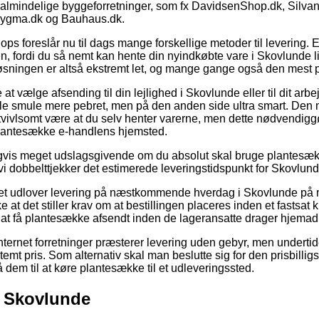
almindelige byggeforretninger, som fx DavidsenShop.dk, Silvan
Bygma.dk og Bauhaus.dk.
ops foreslår nu til dags mange forskellige metoder til levering.
n, fordi du så nemt kan hente din nyindkøbte vare i Skovlunde l
løsningen er altså ekstremt let, og mange gange også den mest pr
t vælge afsending til din lejlighed i Skovlunde eller til dit arb
lille smule mere pebret, men på den anden side ultra smart. Den 
tvivlsomt være at du selv henter varerne, men dette nødvendiggø
 plantesække e-handlens hjemsted.
igvis meget udslagsgivende om du absolut skal bruge plantesækk
vi dobbelttjekker det estimerede leveringstidspunkt for Skovlun
tet udlover levering på næstkommende hverdag i Skovlunde på
at det stiller krav om at bestillingen placeres inden et fastsat 
nå at få plantesække afsendt inden de lageransatte drager hjemad
internet forretninger præsterer levering uden gebyr, men underti
emt pris. Som alternativ skal man beslutte sig for den prisbilligs
 få dem til at køre plantesække til et udleveringssted.
l Skovlunde