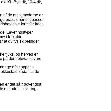
.dk, XL-Byg.dk, 10-4.dk,
 En af de mest moderne er
ige præcis når det passer
isbevidste form for fragt.
ejde. Leveringstypen
mest letkøbte
r at du fysisk befinder
e fluks, og herved er
de på den relevante vare.
 mange af shoppens
klokkeslæt, sådan at de
.
den er det så nødvendigt
te metode til levering,