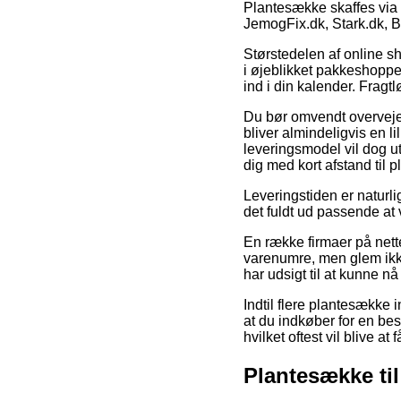
Plantesække skaffes via 
JemogFix.dk, Stark.dk, 
Størstedelen af online sh
i øjeblikket pakkeshoppe
ind i din kalender. Fragt
Du bør omvendt overveje a
bliver almindeligvis en 
leveringsmodel vil dog u
dig med kort afstand til
Leveringstiden er naturl
det fuldt ud passende at 
En række firmaer på net
varenumre, men glem ikke 
har udsigt til at kunne 
Indtil flere plantesække 
at du indkøber for en best
hvilket oftest vil blive at
Plantesække ti