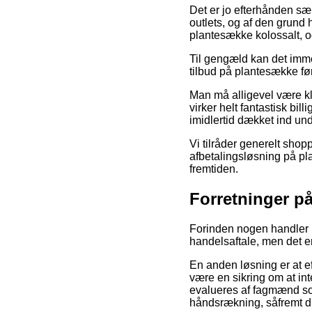
Det er jo efterhånden sæ
outlets, og af den grund
plantesække kolossalt, 
Til gengæld kan det imme
tilbud på plantesække før
Man må alligevel være kl
virker helt fantastisk bi
imidlertid dækket ind un
Vi tilråder generelt sho
afbetalingsløsning på pla
fremtiden.
Forretninger p
Forinden nogen handler p
handelsaftale, men det er
En anden løsning er at e
være en sikring om at inte
evalueres af fagmænd som
håndsrækning, såfremt du