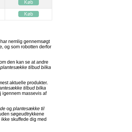
Køb
Køb
en har nemlig gennemsøgt
ke, og som robotten derfor
om den kan se at andre
r
plantesække tilbud bilka
est aktuelle produkter.
antesække tilbud bilka
 vej igennem massevis af
ede
og
plantesække til
oruden søgeudtrykkene
vi ikke skuffede dig med