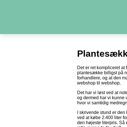
Plantesæk
Det er ret kompliceret at
plantesække billigst på ne
forhandlere, og at den m
webshop til webshop.
Det har vi løst ved at no
og dermed har vi kunne u
hvor vi samtidig medregn
I skrivende stund er den 
ved at købe 2.400 liter fo
den højeste literpris. Så