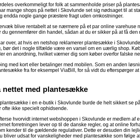
rdeles overkommeligt for folk at sammenholde priser på plantes
 har mange shops på nettet i Skovlunde set sig nødsaget til at 
og endda nogle gange præstere fragt uden omkostninger.
rvæk blive rentabelt at se nærmere på et par online varehuse 
 du gennemfører din handel, sådan at du er sikker på at få den m
ar over, at hvis en netshop reklamerer plantesække i Skovlunde
llig, bør det i nogle tilfælde være en varsel om en uærlig shop. K
der en anordning, hvilket værner dig som køber overfor falske n
pping med kort eller betalinger med mobilen. Som en anden løsn
ntesække fra for eksempel ViaBill, for så vidt du efterspørger a
å nettet med plantesække
lantesække i en e-butik i Skovlunde burde de helt sikkert se 
 ofte ikke specielt ophidsende.
fterse hvorvidt internet webshoppen i Skovlunde er medlem af 
rnet forretningen lever op til de danske regler, og at online forha
 kender til de gældende regulativer. Dette er desuden din lejli
 bliver udsat for vanskeligheder med plantesække som følge af