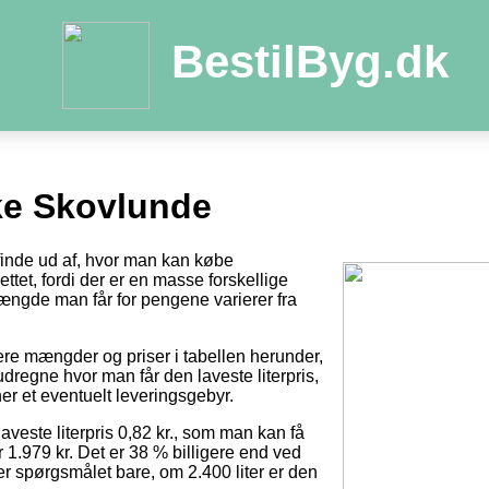
BestilByg.dk
ke Skovlunde
 finde ud af, hvor man kan købe
ttet, fordi der er en masse forskellige
ængde man får for pengene varierer fra
tere mængder og priser i tabellen herunder,
dregne hvor man får den laveste literpris,
er et eventuelt leveringsgebyr.
laveste literpris 0,82 kr., som man kan få
r 1.979 kr. Det er 38 % billigere end ved
 er spørgsmålet bare, om 2.400 liter er den