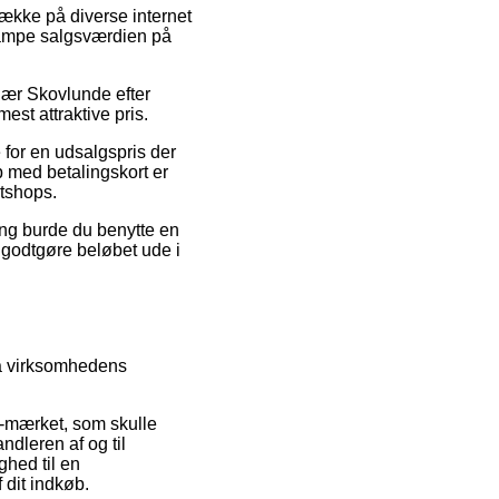
ække på diverse internet
stampe salgsværdien på
nær Skovlunde efter
est attraktive pris.
 for en udsalgspris der
øb med betalingskort er
etshops.
ing burde du benytte en
t godtgøre beløbet ude i
på virksomhedens
e-mærket, som skulle
ndleren af og til
ghed til en
 dit indkøb.