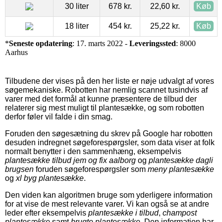
30 liter
678 kr.
22,60 kr.
Køb
18 liter
454 kr.
25,22 kr.
Køb
*
Seneste opdatering
: 17. marts 2022 -
Leveringssted
: 8000
Aarhus
Tilbudene der vises på den her liste er nøje udvalgt af vores
søgemekaniske. Robotten har nemlig scannet tusindvis af
varer med det formål at kunne præsentere de tilbud der
relaterer sig mest muligt til plantesække, og som robotten
derfor føler vil falde i din smag.
Foruden den søgesætning du skrev på Google har robotten
desuden indregnet søgeforespørgsler, som data viser at folk
normalt benytter i den sammenhæng, eksempelvis
plantesække tilbud jem og fix aalborg
og
plantesække dagli
brugsen
foruden søgeforespørgsler som
meny plantesække
og
xl byg plantesække
.
Den viden kan algoritmen bruge som yderligere information
for at vise de mest relevante varer. Vi kan også se at andre
leder efter eksempelvis
plantesække i tilbud
,
champost
plantesække
samt
brugte plantesække
. Den information har