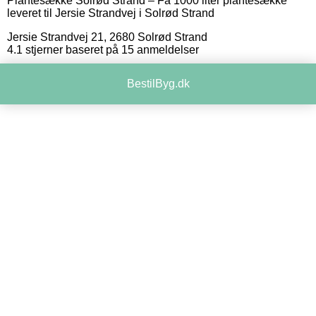
Plantesække Solrød Strand
–
Få 1000 liter plantesække
leveret til Jersie Strandvej i Solrød Strand
Jersie Strandvej 21
,
2680
Solrød Strand
4.1
stjerner baseret på
15
anmeldelser
BestilByg.dk