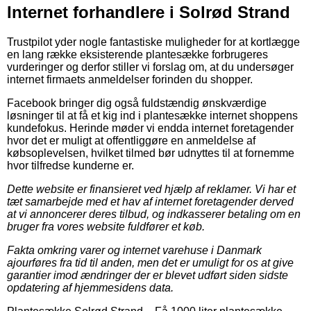
Internet forhandlere i Solrød Strand
Trustpilot yder nogle fantastiske muligheder for at kortlægge
en lang række eksisterende plantesække forbrugeres
vurderinger og derfor stiller vi forslag om, at du undersøger
internet firmaets anmeldelser forinden du shopper.
Facebook bringer dig også fuldstændig ønskværdige
løsninger til at få et kig ind i plantesække internet shoppens
kundefokus. Herinde møder vi endda internet foretagender
hvor det er muligt at offentliggøre en anmeldelse af
købsoplevelsen, hvilket tilmed bør udnyttes til at fornemme
hvor tilfredse kunderne er.
Dette website er finansieret ved hjælp af reklamer. Vi har et
tæt samarbejde med et hav af internet foretagender derved
at vi annoncerer deres tilbud, og indkasserer betaling om en
bruger fra vores website fuldfører et køb.
Fakta omkring varer og internet varehuse i Danmark
ajourføres fra tid til anden, men det er umuligt for os at give
garantier imod ændringer der er blevet udført siden sidste
opdatering af hjemmesidens data.