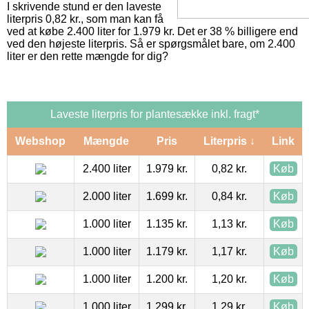
I skrivende stund er den laveste
literpris 0,82 kr., som man kan få
ved at købe 2.400 liter for 1.979 kr. Det er 38 % billigere end
ved den højeste literpris. Så er spørgsmålet bare, om 2.400
liter er den rette mængde for dig?
Laveste literpris for plantesække inkl. fragt*
Webshop
Mængde
Pris
Literpris ↓
Link
2.400 liter
1.979 kr.
0,82 kr.
Køb
2.000 liter
1.699 kr.
0,84 kr.
Køb
1.000 liter
1.135 kr.
1,13 kr.
Køb
1.000 liter
1.179 kr.
1,17 kr.
Køb
1.000 liter
1.200 kr.
1,20 kr.
Køb
1.000 liter
1.299 kr.
1,29 kr.
Køb