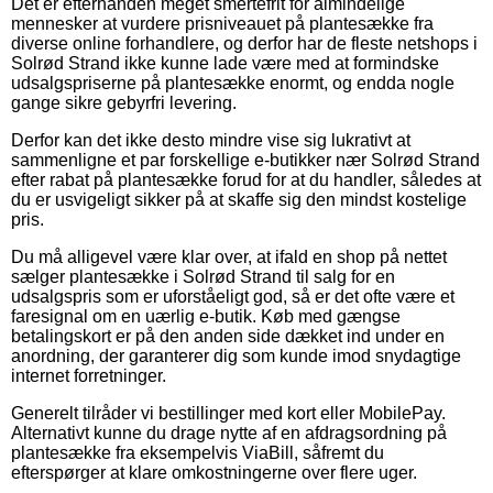
Det er efterhånden meget smertefrit for almindelige
mennesker at vurdere prisniveauet på plantesække fra
diverse online forhandlere, og derfor har de fleste netshops i
Solrød Strand ikke kunne lade være med at formindske
udsalgspriserne på plantesække enormt, og endda nogle
gange sikre gebyrfri levering.
Derfor kan det ikke desto mindre vise sig lukrativt at
sammenligne et par forskellige e-butikker nær Solrød Strand
efter rabat på plantesække forud for at du handler, således at
du er usvigeligt sikker på at skaffe sig den mindst kostelige
pris.
Du må alligevel være klar over, at ifald en shop på nettet
sælger plantesække i Solrød Strand til salg for en
udsalgspris som er uforståeligt god, så er det ofte være et
faresignal om en uærlig e-butik. Køb med gængse
betalingskort er på den anden side dækket ind under en
anordning, der garanterer dig som kunde imod snydagtige
internet forretninger.
Generelt tilråder vi bestillinger med kort eller MobilePay.
Alternativt kunne du drage nytte af en afdragsordning på
plantesække fra eksempelvis ViaBill, såfremt du
efterspørger at klare omkostningerne over flere uger.