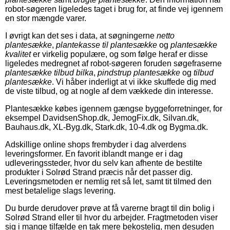
robot-søgeren ligeledes taget i brug for, at finde vej igennem
en stor mængde varer.
I øvrigt kan det ses i data, at søgningerne
netto
plantesække
,
plantekasse til plantesække
og
plantesække
kvalitet
er virkelig populære, og som følge heraf er disse
ligeledes medregnet af robot-søgeren foruden søgefraserne
plantesække tilbud bilka
,
pindstrup plantesække
og
tilbud
plantesække
. Vi håber inderligt at vi ikke skuffede dig med
de viste tilbud, og at nogle af dem vækkede din interesse.
Plantesække købes igennem gængse byggeforretninger, for
eksempel DavidsenShop.dk, JemogFix.dk, Silvan.dk,
Bauhaus.dk, XL-Byg.dk, Stark.dk, 10-4.dk og Bygma.dk.
Adskillige online shops frembyder i dag alverdens
leveringsformer. En favorit iblandt mange er i dag
udleveringssteder, hvor du selv kan afhente de bestilte
produkter i Solrød Strand præcis når det passer dig.
Leveringsmetoden er nemlig ret så let, samt tit tilmed den
mest betalelige slags levering.
Du burde derudover prøve at få varerne bragt til din bolig i
Solrød Strand eller til hvor du arbejder. Fragtmetoden viser
sig i mange tilfælde en tak mere bekostelig, men desuden