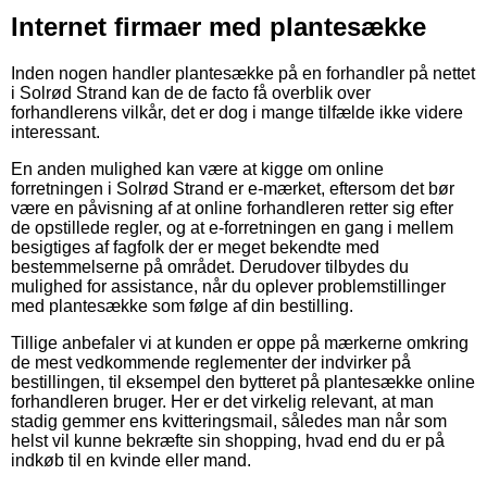
Internet firmaer med plantesække
Inden nogen handler plantesække på en forhandler på nettet
i Solrød Strand kan de de facto få overblik over
forhandlerens vilkår, det er dog i mange tilfælde ikke videre
interessant.
En anden mulighed kan være at kigge om online
forretningen i Solrød Strand er e-mærket, eftersom det bør
være en påvisning af at online forhandleren retter sig efter
de opstillede regler, og at e-forretningen en gang i mellem
besigtiges af fagfolk der er meget bekendte med
bestemmelserne på området. Derudover tilbydes du
mulighed for assistance, når du oplever problemstillinger
med plantesække som følge af din bestilling.
Tillige anbefaler vi at kunden er oppe på mærkerne omkring
de mest vedkommende reglementer der indvirker på
bestillingen, til eksempel den bytteret på plantesække online
forhandleren bruger. Her er det virkelig relevant, at man
stadig gemmer ens kvitteringsmail, således man når som
helst vil kunne bekræfte sin shopping, hvad end du er på
indkøb til en kvinde eller mand.