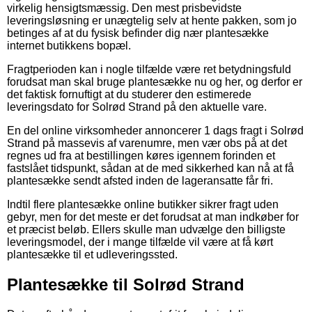
virkelig hensigtsmæssig. Den mest prisbevidste
leveringsløsning er unægtelig selv at hente pakken, som jo
betinges af at du fysisk befinder dig nær plantesække
internet butikkens bopæl.
Fragtperioden kan i nogle tilfælde være ret betydningsfuld
forudsat man skal bruge plantesække nu og her, og derfor er
det faktisk fornuftigt at du studerer den estimerede
leveringsdato for Solrød Strand på den aktuelle vare.
En del online virksomheder annoncerer 1 dags fragt i Solrød
Strand på massevis af varenumre, men vær obs på at det
regnes ud fra at bestillingen køres igennem forinden et
fastslået tidspunkt, sådan at de med sikkerhed kan nå at få
plantesække sendt afsted inden de lageransatte får fri.
Indtil flere plantesække online butikker sikrer fragt uden
gebyr, men for det meste er det forudsat at man indkøber for
et præcist beløb. Ellers skulle man udvælge den billigste
leveringsmodel, der i mange tilfælde vil være at få kørt
plantesække til et udleveringssted.
Plantesække til Solrød Strand