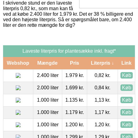
I skrivende stund er den laveste
literpris 0,82 kr., som man kan få
ved at købe 2.400 liter for 1.979 kr. Det er 38 % billigere end
ved den højeste literpris. Så er spørgsmålet bare, om 2.400
liter er den rette mængde for dig?
Laveste literpris for plantesække inkl. fragt*
Webshop
Mængde
Pris
Literpris ↓
Link
2.400 liter
1.979 kr.
0,82 kr.
Køb
2.000 liter
1.699 kr.
0,84 kr.
Køb
1.000 liter
1.135 kr.
1,13 kr.
Køb
1.000 liter
1.179 kr.
1,17 kr.
Køb
1.000 liter
1.200 kr.
1,20 kr.
Køb
1.000 liter
1.299 kr.
1,29 kr.
Køb