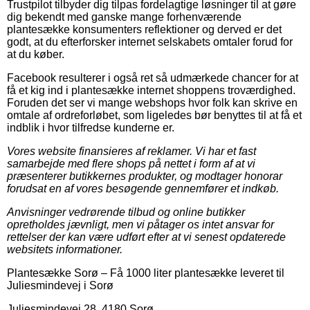
Trustpilot tilbyder dig tilpas fordelagtige løsninger til at gøre
dig bekendt med ganske mange forhenværende
plantesække konsumenters reflektioner og derved er det
godt, at du efterforsker internet selskabets omtaler forud for
at du køber.
Facebook resulterer i også ret så udmærkede chancer for at
få et kig ind i plantesække internet shoppens troværdighed.
Foruden det ser vi mange webshops hvor folk kan skrive en
omtale af ordreforløbet, som ligeledes bør benyttes til at få et
indblik i hvor tilfredse kunderne er.
Vores website finansieres af reklamer. Vi har et fast
samarbejde med flere shops på nettet i form af at vi
præsenterer butikkernes produkter, og modtager honorar
forudsat en af vores besøgende gennemfører et indkøb.
Anvisninger vedrørende tilbud og online butikker
opretholdes jævnligt, men vi påtager os intet ansvar for
rettelser der kan være udført efter at vi senest opdaterede
websitets informationer.
Plantesække Sorø
–
Få 1000 liter plantesække leveret til
Juliesmindevej i Sorø
Juliesmindevej 28
,
4180
Sorø