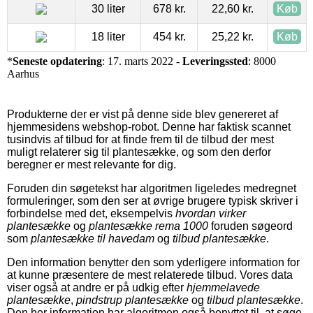
30 liter
678 kr.
22,60 kr.
Køb
18 liter
454 kr.
25,22 kr.
Køb
*
Seneste opdatering
: 17. marts 2022 -
Leveringssted
: 8000
Aarhus
Produkterne der er vist på denne side blev genereret af
hjemmesidens webshop-robot. Denne har faktisk scannet
tusindvis af tilbud for at finde frem til de tilbud der mest
muligt relaterer sig til plantesække, og som den derfor
beregner er mest relevante for dig.
Foruden din søgetekst har algoritmen ligeledes medregnet
formuleringer, som den ser at øvrige brugere typisk skriver i
forbindelse med det, eksempelvis
hvordan virker
plantesække
og
plantesække rema 1000
foruden søgeord
som
plantesække til havedam
og
tilbud plantesække
.
Den information benytter den som yderligere information for
at kunne præsentere de mest relaterede tilbud. Vores data
viser også at andre er på udkig efter
hjemmelavede
plantesække
,
pindstrup plantesække
og
tilbud plantesække
.
Den her information har algoritmen også benyttet til, at søge