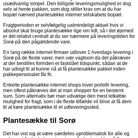
usædvanlig simpel. Den billigste leveringsmulighed er dog
selv at hente pakken, som dog stiller krav om at du har
bopæl nærved plantesække internet selskabets bopæl.
Fragtperioden er selvfølgelig ualmindeligt aktuel hvis vi
absolut skal bruge plantesække lige om lidt, så i det øjemed
er det relativt centralt at du ser nærmere på leveringstiden for
Sorø på den pågældende vare.
En lang række internet firmaer udlover 1 hverdags levering i
Sorø på de fleste varer, men vær vagtsom da det påkræver
at der bestilles forinden et fastslået tidspunkt, sådan at de
har udsigt til at kunne nå at få plantesække pakket inden
pakkepersonalet får fri.
Enkelte plantesække internet shops lover portofri levering,
men oftest påkræves det at man shopper for en bestemt
sum. Som alternativ bør man udvælge den mest letkøbte
mulighed for fragt, som i de fleste tilfælde vil blive at få dem
til at køre plantesække til et udleveringssted.
Plantesække til Sorø
Det har vist sig at være særdeles uproblematisk for alle og