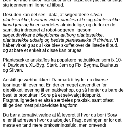
sig igennem millioner af tilbud.
Desuden kan det ses i data, at søgeordene
silvan
plantesække
,
hvordan virker plantesække
og
plantesække
tilbud jem og fix
er særdeles almindelige, og derfor er de
samtidig indregnet af robot-søgeren ligesom
søgeudtrykkene
billigblomst aalborg plantesække
,
plantesække udsalg
og
bedste plantesække til drivhus
. Vi
håber virkelig at du ikke blev skuffet over de listede tilbud,
og at bare et enkelt af disse kan bruges.
Plantesække anskaffes fra populære netbutikker, som fx 10-
4, Davidsen, XL-Byg, Stark, Jem og Fix, Bygma, Bauhaus
og Silvan.
Adskillige webbutikker i Danmark tilbyder nu diverse
løsninger til levering. En der er meget anvendt er for
øjeblikket levering til en pakkeshop, og så henter du bare de
bestilte produkter i Sorø på et selvvalgt tidspunkt.
Fragtmuligheden er altså særdeles praktisk, samt oftest
tillige den mest prisbevidste fragtform.
Du bør alternativt vælge at få leveret til hvor du bor i Sorø
eller til adressen hvor du arbejder. Fragtløsningen er for det
meste en tand mere omkostningsfuld, men omvendt