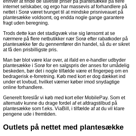
enhver at finde de laveste priser på plantesække på flere
internet selskaber, og ergo har massevis af forhandlere på
nettet i Sorø været tvunget til at mindske prisniveauet på
plantesække voldsomt, og endda nogle gange garantere
fragt uden beregning.
Trods dette kan det stadigvæk vise sig lønsomt at se
nærmere på flere netbutikker nær Sorø efter rabatkoder på
plantesække før du gennemfører din handel, så du er sikret
at få den prisbilligste pris.
Man bør blot være klar over, at ifald en e-handler udbyder
plantesække i Sorø for en salgspris der anses for umådelig
beskeden, bør det i nogle tilfælde være et fingerpeg om en
bedragerisk e-forretning. Køb med kort er dog dækket ind
under et lovbud, hvilket værner køber imod snydagtige
online forhandlere.
Generelt foreslår vi køb med kort eller MobilePay. Som et
alternativ kunne du drage fordel af et afdragstilbud på
plantesække som f.eks. ViaBill, i tilfælde af at du vil klare
pengene ude i fremtiden.
Outlets på nettet med plantesække