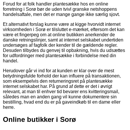
Forud for at folk handler plantesække hos en online
forretning i Sorø bør de uden tvivl granske netshoppens
handelsaftale, men det er mange gange ikke særlig sjovt.
Et alternativt forslag kunne være at kigge hvorvidt internet
virksomheden i Sorø er tilsluttet e-mærket, eftersom det kan
være et fingerpeg om at online butikken anerkender de
danske retningslinjer, samt at internet selskabet undertiden
undersøges af fagfolk der kender til de gældende regler.
Desuden tilbydes du genvej til opbakning, hvis du udsættes
for udfordringer med plantesække i forbindelse med din
handel.
Herudover går vi ind for at kunden er klar over de mest
betydningsfulde forhold der kan influere på transaktionen,
som eksempelvis den returneringsret på plantesække
internet selskabet har. På grund af dette er det i øvrigt
relevant, at man til enhver tid bevarer ens kvitteringsmail,
således man en anden gang vil kunne dokumentere sin
bestilling, hvad end du er på gaveindkøb til en dame eller
herre.
Online butikker i Sorø